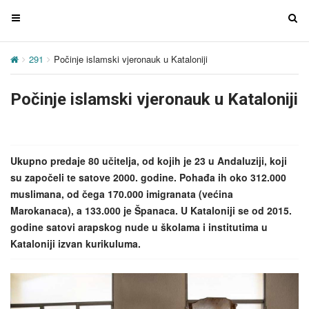
T
T
o
o
g
g
291
Počinje islamski vjeronauk u Kataloniji
g
g
l
l
Počinje islamski vjeronauk u Kataloniji
e
e
n
n
a
a
v
v
Ukupno predaje 80 učitelja, od kojih je 23 u Andaluziji, koji
i
i
su započeli te satove 2000. godine. Pohađa ih oko 312.000
g
g
muslimana, od čega 170.000 imigranata (većina
a
a
Marokanaca), a 133.000 je Španaca. U Kataloniji se od 2015.
t
t
godine satovi arapskog nude u školama i institutima u
i
i
Kataloniji izvan kurikuluma.
o
o
n
n