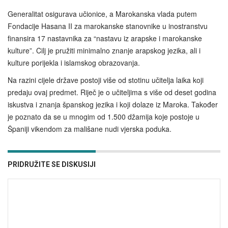
Generalitat osigurava učionice, a Marokanska vlada putem
Fondacije Hasana II za marokanske stanovnike u inostranstvu
finansira 17 nastavnika za “nastavu iz arapske i marokanske
kulture”. Cilj je pružiti minimalno znanje arapskog jezika, ali i
kulture porijekla i islamskog obrazovanja.
Na razini cijele države postoji više od stotinu učitelja laika koji
predaju ovaj predmet. Riječ je o učiteljima s više od deset godina
iskustva i znanja španskog jezika i koji dolaze iz Maroka. Također
je poznato da se u mnogim od 1.500 džamija koje postoje u
Španiji vikendom za mališane nudi vjerska poduka.
PRIDRUŽITE SE DISKUSIJI