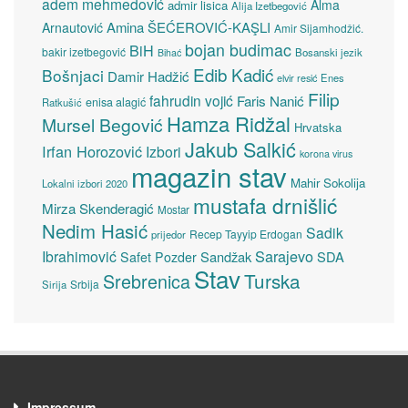
adem mehmedović
Alma
admir lisica
Alija Izetbegović
Amina ŠEĆEROVIĆ-KAŞLI
Arnautović
Amir Sijamhodžić.
bojan budimac
BiH
bakir izetbegović
Bosanski jezik
Bihać
Edib Kadić
Bošnjaci
Damir Hadžić
elvir resić
Enes
Filip
fahrudin vojić
Faris Nanić
enisa alagić
Ratkušić
Hamza Ridžal
Mursel Begović
Hrvatska
Jakub Salkić
Irfan Horozović
Izbori
korona virus
magazin stav
Mahir Sokolija
Lokalni izbori 2020
mustafa drnišlić
Mirza Skenderagić
Mostar
Nedim Hasić
Sadik
Recep Tayyip Erdogan
prijedor
Sarajevo
Ibrahimović
Sandžak
SDA
Safet Pozder
Stav
Turska
Srebrenica
Srbija
Sirija
Impressum