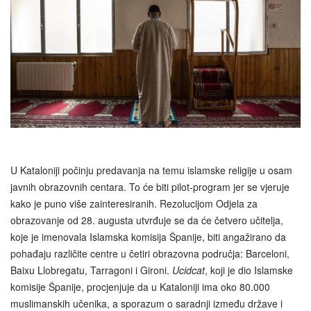
U Kataloniji počinju predavanja na temu islamske religije u osam
javnih obrazovnih centara. To će biti pilot-program jer se vjeruje
kako je puno više zainteresiranih. Rezolucijom Odjela za
obrazovanje od 28. augusta utvrđuje se da će četvero učitelja,
koje je imenovala Islamska komisija Španije, biti angažirano da
pohađaju različite centre u četiri obrazovna područja: Barceloni,
Baixu Llobregatu, Tarragoni i Gironi.
Ucidcat
, koji je dio Islamske
komisije Španije, procjenjuje da u Kataloniji ima oko 80.000
muslimanskih učenika, a sporazum o saradnji između države i