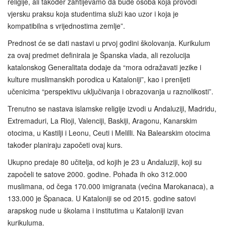
religije, ali također zahtijevamo da bude osoba koja provodi
vjersku praksu koja studentima služi kao uzor i koja je
kompatibilna s vrijednostima zemlje”.
Prednost će se dati nastavi u prvoj godini školovanja. Kurikulum
za ovaj predmet definirala je Španska vlada, ali rezolucija
katalonskog Generalitata dodaje da “mora odražavati jezike i
kulture muslimanskih porodica u Kataloniji”, kao i prenijeti
učenicima “perspektivu uključivanja i obrazovanja u raznolikosti”.
Trenutno se nastava islamske religije izvodi u Andaluziji, Madridu,
Extremaduri, La Rioji, Valenciji, Baskiji, Aragonu, Kanarskim
otocima, u Kastilji i Leonu, Ceuti i Melilli. Na Balearskim otocima
također planiraju započeti ovaj kurs.
Ukupno predaje 80 učitelja, od kojih je 23 u Andaluziji, koji su
započeli te satove 2000. godine. Pohađa ih oko 312.000
muslimana, od čega 170.000 imigranata (većina Marokanaca), a
133.000 je Španaca. U Kataloniji se od 2015. godine satovi
arapskog nude u školama i institutima u Kataloniji izvan
kurikuluma.