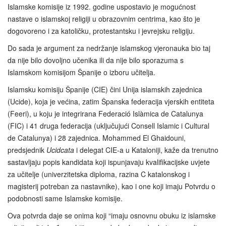
Islamske komisije iz 1992. godine uspostavio je mogućnost
nastave o islamskoj religiji u obrazovnim centrima, kao što je
dogovoreno i za katoličku, protestantsku i jevrejsku religiju.
Do sada je argument za nedržanje islamskog vjeronauka bio taj
da nije bilo dovoljno učenika ili da nije bilo sporazuma s
Islamskom komisijom Španije o izboru učitelja.
Islamsku komisiju Španije (CIE) čini Unija islamskih zajednica
(Ucide), koja je većina, zatim Španska federacija vjerskih entiteta
(Feeri), u koju je integrirana Federació Islàmica de Catalunya
(FIC) i 41 druga federacija (uključujući Consell Islamic i Cultural
de Catalunya) i 28 zajednica. Mohammed El Ghaidouni,
predsjednik
Ucidcata
i delegat CIE-a u Kataloniji, kaže da trenutno
sastavljaju popis kandidata koji ispunjavaju kvalifikacijske uvjete
za učitelje (univerzitetska diploma, razina C katalonskog i
magisterij potreban za nastavnike), kao i one koji imaju Potvrdu o
podobnosti same Islamske komisije.
Ova potvrda daje se onima koji “imaju osnovnu obuku iz islamske