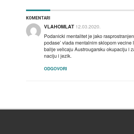
KOMENTARI
VLAHOMLAT
12.03.2020.
Podanicki mentalitet je jako rasprostranje
podase’ vlada mentalnim sklopom vecine lju
balije velicaju Austrougarsku okupaciju i 
naciju i jezik.
ODGOVORI