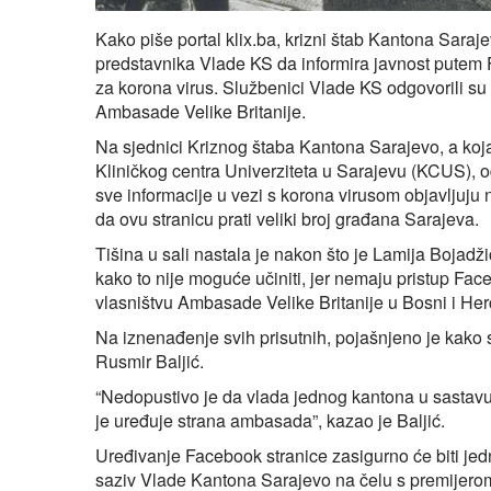
Kako piše portal klix.ba, krizni štab Kantona Saraje
predstavnika Vlade KS da informira javnost putem
za korona virus. Službenici Vlade KS odgovorili su 
Ambasade Velike Britanije.
Na sjednici Kriznog štaba Kantona Sarajevo, a koja 
Kliničkog centra Univerziteta u Sarajevu (KCUS), 
sve informacije u vezi s korona virusom objavljuju
da ovu stranicu prati veliki broj građana Sarajeva.
Tišina u sali nastala je nakon što je Lamija Bojadž
kako to nije moguće učiniti, jer nemaju pristup Fac
vlasništvu Ambasade Velike Britanije u Bosni i Her
Na iznenađenje svih prisutnih, pojašnjeno je kako s
Rusmir Baljić.
“Nedopustivo je da vlada jednog kantona u sastav
je uređuje strana ambasada”, kazao je Baljić.
Uređivanje Facebook stranice zasigurno će biti jed
saziv Vlade Kantona Sarajevo na čelu s premijerom