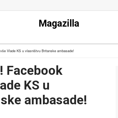
Magazilla
bivše Vlade KS u vlasništvu Britanske ambasade!
a! Facebook
lade KS u
anske ambasade!