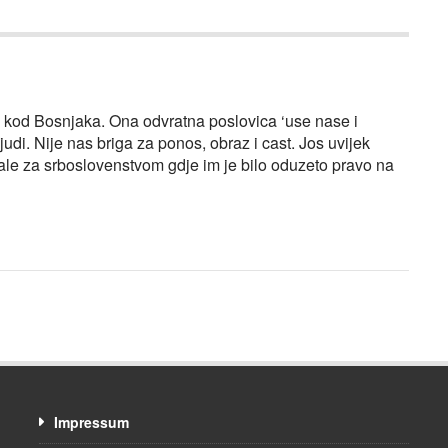
n kod Bosnjaka. Ona odvratna poslovica ‘use nase i
di. Nije nas briga za ponos, obraz i cast. Jos uvijek
zale za srboslovenstvom gdje im je bilo oduzeto pravo na
Impressum