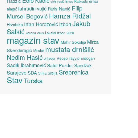
Edib Kadić
Hadžić
enisa
elvir resić
Enes Ratkušić
Filip
fahrudin vojić
Faris Nanić
alagić
Hamza Ridžal
Mursel Begović
Jakub
Irfan Horozović
Izbori
Hrvatska
Salkić
Lokalni izbori 2020
korona virus
magazin stav
Mirza
Mahir Sokolija
mustafa drnišlić
Skenderagić
Mostar
Nedim Hasić
Recep Tayyip Erdogan
prijedor
Sadik Ibrahimović
Sandžak
Safet Pozder
Srebrenica
Sarajevo
SDA
Srbija
Sirija
Stav
Turska