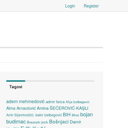
Login
Register
Tagovi
adem mehmedović
admir lisica
Alija Izetbegović
Amina ŠEĆEROVIĆ-KAŞLI
Alma Arnautović
bojan
BiH
Amir Sijamhodžić.
bakir izetbegović
Bihać
budimac
Bošnjaci
Damir
Bosanski jezik