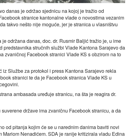
vo danas je održao sjednicu na kojoj je tražio od
 Facebook stranice kantonalne vlade o novostima vezanim
da takvo nešto nije moguće, jer je stranica u vlasništvu
je održana danas, doc. dr. Rusmir Baljić tražio je, u ime
od predstavnika stručnih službi Vlade Kantona Sarajevo da
 na zvaničnoj Facebook stranici Vlade KS s obzirom na to
ić iz Službe za protokol i press Kantona Sarajevo rekla
ebook stranici te da je Facebook stranica Vlade KS u
cegovini.
trana ambasada uređuje stranicu, na šta je reagira dr.
u suverene države ima zvaničnu Facebook stranicu, a da
no od pitanja kojim će se u narednim danima baviti novi
 Mariom Nenadićem. SDA je ranije kritizirala vladu Edina