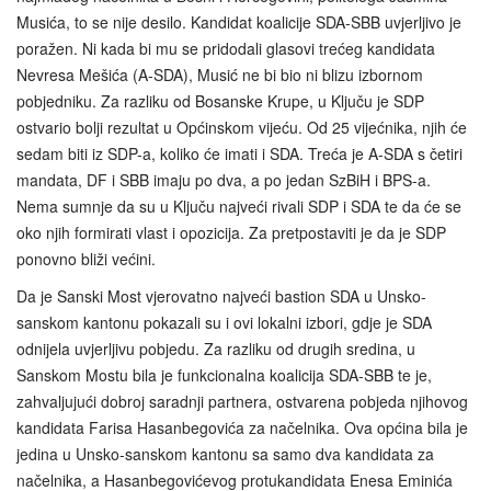
Musića, to se nije desilo. Kandidat koalicije SDA‑SBB uvjerljivo je
poražen. Ni kada bi mu se pridodali glasovi trećeg kandidata
Nevresa Mešića (A-SDA), Musić ne bi bio ni blizu izbornom
pobjedniku. Za razliku od Bosanske Krupe, u Ključu je SDP
ostvario bolji rezultat u Općinskom vijeću. Od 25 vijećnika, njih će
sedam biti iz SDP-a, koliko će imati i SDA. Treća je A-SDA s četiri
mandata, DF i SBB imaju po dva, a po jedan SzBiH i BPS-a.
Nema sumnje da su u Ključu najveći rivali SDP i SDA te da će se
oko njih formirati vlast i opozicija. Za pretpostaviti je da je SDP
ponovno bliži većini.
Da je Sanski Most vjerovatno najveći bastion SDA u Unsko-
sanskom kantonu pokazali su i ovi lokalni izbori, gdje je SDA
odnijela uvjerljivu pobjedu. Za razliku od drugih sredina, u
Sanskom Mostu bila je funkcionalna koalicija SDA‑SBB te je,
zahvaljujući dobroj saradnji partnera, ostvarena pobjeda njihovog
kandidata Farisa Hasanbegovića za načelnika. Ova općina bila je
jedina u Unsko-sanskom kantonu sa samo dva kandidata za
načelnika, a Hasanbegovićevog protukandidata Enesa Eminića