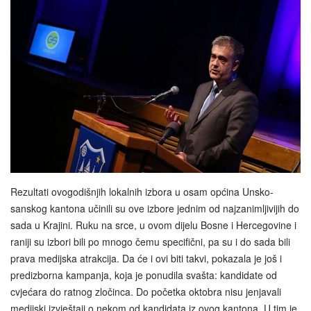
Rezultati ovogodišnjih lokalnih izbora u osam općina Unsko-
sanskog kantona učinili su ove izbore jednim od najzanimljivijih do
sada u Krajini. Ruku na srce, u ovom dijelu Bosne i Hercegovine i
raniji su izbori bili po mnogo čemu specifični, pa su i do sada bili
prava medijska atrakcija. Da će i ovi biti takvi, pokazala je još i
predizborna kampanja, koja je ponudila svašta: kandidate od
cvjećara do ratnog zločinca. Do početka oktobra nisu jenjavali
medijski izvještaji o nekom od kandidata iz ovog kantona. U tim je