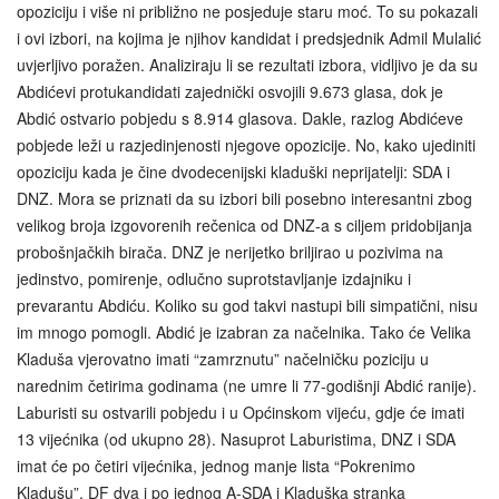
opoziciju i više ni približno ne posjeduje staru moć. To su pokazali
i ovi izbori, na kojima je njihov kandidat i predsjednik Admil Mulalić
uvjerljivo poražen. Analiziraju li se rezultati izbora, vidljivo je da su
Abdićevi protukandidati zajednički osvojili 9.673 glasa, dok je
Abdić ostvario pobjedu s 8.914 glasova. Dakle, razlog Abdićeve
pobjede leži u razjedinjenosti njegove opozicije. No, kako ujediniti
opoziciju kada je čine dvodecenijski kladuški neprijatelji: SDA i
DNZ. Mora se priznati da su izbori bili posebno interesantni zbog
velikog broja izgovorenih rečenica od DNZ-a s ciljem pridobijanja
probošnjačkih birača. DNZ je nerijetko briljirao u pozivima na
jedinstvo, pomirenje, odlučno suprotstavljanje izdajniku i
prevarantu Abdiću. Koliko su god takvi nastupi bili simpatični, nisu
im mnogo pomogli. Abdić je izabran za načelnika. Tako će Velika
Kladuša vjerovatno imati “zamrznutu” načelničku poziciju u
narednim četirima godinama (ne umre li 77-godišnji Abdić ranije).
Laburisti su ostvarili pobjedu i u Općinskom vijeću, gdje će imati
13 vijećnika (od ukupno 28). Nasuprot Laburistima, DNZ i SDA
imat će po četiri vijećnika, jednog manje lista “Pokrenimo
Kladušu”, DF dva i po jednog A-SDA i Kladuška stranka