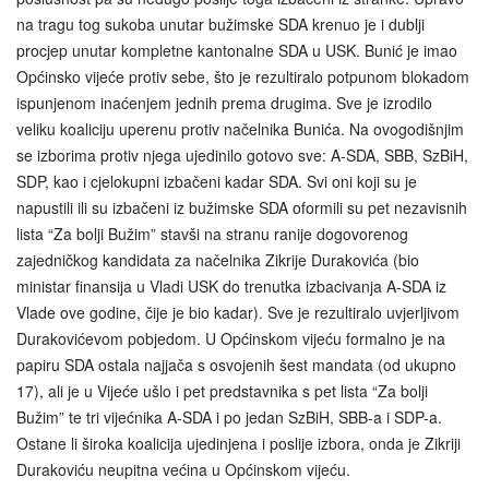
na tragu tog sukoba unutar bužimske SDA krenuo je i dublji
procjep unutar kompletne kantonalne SDA u USK. Bunić je imao
Općinsko vijeće protiv sebe, što je rezultiralo potpunom blokadom
ispunjenom inaćenjem jednih prema drugima. Sve je izrodilo
veliku koaliciju uperenu protiv načelnika Bunića. Na ovogodišnjim
se izborima protiv njega ujedinilo gotovo sve: A-SDA, SBB, SzBiH,
SDP, kao i cjelokupni izbačeni kadar SDA. Svi oni koji su je
napustili ili su izbačeni iz bužimske SDA oformili su pet nezavisnih
lista “Za bolji Bužim” stavši na stranu ranije dogovorenog
zajedničkog kandidata za načelnika Zikrije Durakovića (bio
ministar finansija u Vladi USK do trenutka izbacivanja A-SDA iz
Vlade ove godine, čije je bio kadar). Sve je rezultiralo uvjerljivom
Durakovićevom pobjedom. U Općinskom vijeću formalno je na
papiru SDA ostala najjača s osvojenih šest mandata (od ukupno
17), ali je u Vijeće ušlo i pet predstavnika s pet lista “Za bolji
Bužim” te tri vijećnika A-SDA i po jedan SzBiH, SBB-a i SDP-a.
Ostane li široka koalicija ujedinjena i poslije izbora, onda je Zikriji
Durakoviću neupitna većina u Općinskom vijeću.