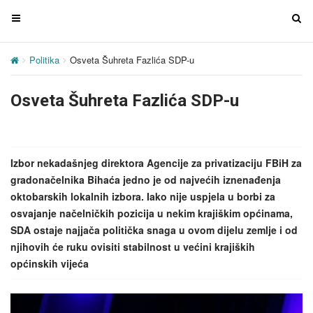
T
T
o
o
g
g
Politika
Osveta Šuhreta Fazlića SDP-u
g
g
l
l
Osveta Šuhreta Fazlića SDP-u
e
e
n
n
a
a
v
v
Izbor nekadašnjeg direktora Agencije za privatizaciju FBiH za
i
i
gradonačelnika Bihaća jedno je od najvećih iznenađenja
g
g
oktobarskih lokalnih izbora. Iako nije uspjela u borbi za
a
a
osvajanje načelničkih pozicija u nekim krajiškim općinama,
t
t
SDA ostaje najjača politička snaga u ovom dijelu zemlje i od
i
i
njihovih će ruku ovisiti stabilnost u većini krajiških
o
o
općinskih vijeća
n
n