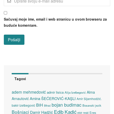
Sačuvaj moje ime, email i web stranicu u ovom browseru za
buduće komentare.
Tagovi
adem mehmedović
Alma
admir lisica
Alija Izetbegović
Amina ŠEĆEROVIĆ-KAŞLI
Arnautović
Amir Sijamhodžić.
bojan budimac
BiH
bakir izetbegović
Bosanski jezik
Bihać
Edib Kadić
Bošnjaci
Damir Hadžić
elvir resić
Enes