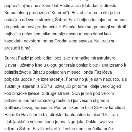
popraviti njihov novi kandidat Hadis Jusić (dotadašnji direktor
Komunalnog preduzeća “Komrad”). Bez obzira na to što je bio
ostavljen od svoje stranke, Šuhret Fazlić nije odustajao od nauma
da postane novi gradonačelnik Bihaća. Iako su ga mnogi smatrali
najboljim rješenjem, niko mu nije davao mnogo šansi kao
kandidatu novoformiranog Građanskog saveza. Na kraju su
presudili birači.
Šuhret Fazlić je pobijedio i bez jake stranačke infrastrukture.
Ustvari, uživimo li se u ulogu generala poslije bitke i analiziramo li
politički život u Bihaću posljednjih mjeseci, onda Fazlićeva
pobjeda uopće nije iznenađenje. Formalno ju je sam napustio, a u
suštini je istjeran iz SDP-a, uživajući pri tome i dalje veliki ugled
kod bihaćke ljevice. S druge strane, SDA je bila pod velikim
pritiskom unutarstranačkog raskola i još većom stigmom
Galijaševićevog hapšenja. Pod pritiskom je bio i SDP-ov kandidat
Hajrudin Havić jer je bio direktor kantonalne bolnice “Dr. Ifran
Ljubijankić” u vrijeme kada je ona izgorjela. Dakle, sve ovo
vrijeme Šuhret Fazlić ustvari je i ostao ono s početka priče: