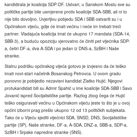
kandidirala je koalicija SDP‑DF. Ustvari, u Sanskom Mostu sve su
političke partije bile usmjerene protiv koalicije SDA‑SBB, ali ni to
nije bilo dovoljno. Uvjerljivu pobjedu SDA i SBB ostvarili su i u
Općinskom vijeću, gdje će imati većinu i neće im trebati treći
partner. Vladajuća koalicija imat će ukupno 17 mandata (SDA-14,
SBB-3), a buduću opoziciju vjerovatno će činiti pet vijećnika SDP-
a, četiri DF-a, dva A-SDA i po jedan iz DNS-a, SzBiH i Naše
stranke.
Stalnu podršku općinskog vijeća gotovo je izvjesno da će teško
imati novi-stari načelnik Bosanskog Petrovca. U ovom gradu
ponovno je pobijedio nezavisni kandidat Zlatko Hujić. Njegovi
protukandidati bili su Admir Spahić u ime koalicije SDA‑SBB i Savo
Jovanić ispred Socijalističke partije. Razlog zbog čega će Hujić
teško osiguravati većinu u Općinskom vijeću jeste to što je u ovoj
općini izborni prag prešlo ukupno 12 od 13 političkih subjekata.
Tako će u Vijeću sjediti vijećnici SDA, SNSD, DNS, Socijalističke
partije (SP), Naše stranke, DF-a, A-SDA, DNZ-a, SBB-a, SDP-a,
SzBiH i Srpske napredne stranke (SNS).