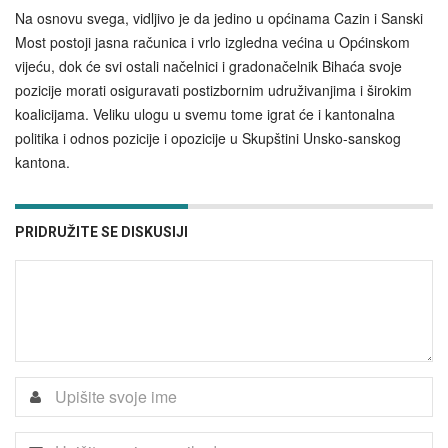
Na osnovu svega, vidljivo je da jedino u općinama Cazin i Sanski
Most postoji jasna računica i vrlo izgledna većina u Općinskom
vijeću, dok će svi ostali načelnici i gradonačelnik Bihaća svoje
pozicije morati osiguravati postizbornim udruživanjima i širokim
koalicijama. Veliku ulogu u svemu tome igrat će i kantonalna
politika i odnos pozicije i opozicije u Skupštini Unsko-sanskog
kantona.
PRIDRUŽITE SE DISKUSIJI