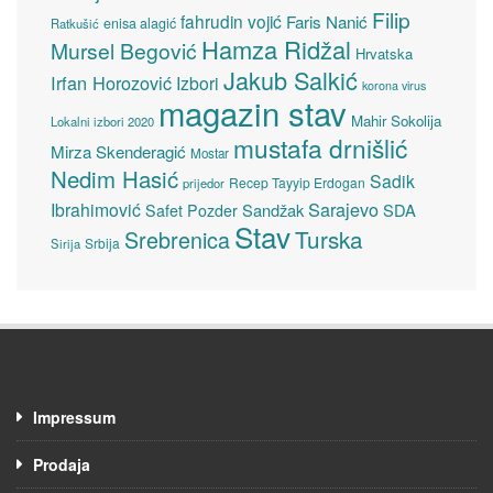
Filip
fahrudin vojić
Faris Nanić
enisa alagić
Ratkušić
Hamza Ridžal
Mursel Begović
Hrvatska
Jakub Salkić
Irfan Horozović
Izbori
korona virus
magazin stav
Mahir Sokolija
Lokalni izbori 2020
mustafa drnišlić
Mirza Skenderagić
Mostar
Nedim Hasić
Sadik
Recep Tayyip Erdogan
prijedor
Sarajevo
Ibrahimović
Sandžak
SDA
Safet Pozder
Stav
Turska
Srebrenica
Srbija
Sirija
Impressum
Prodaja