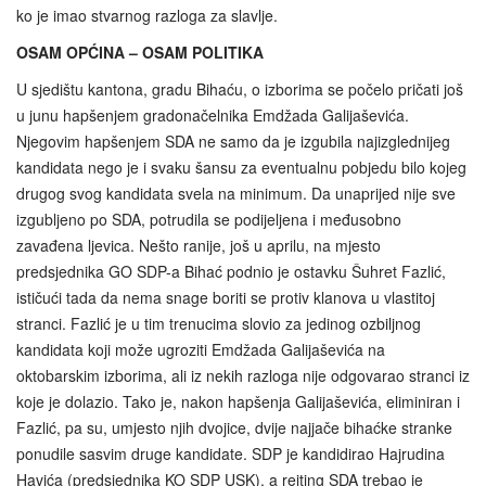
ko je imao stvarnog razloga za slavlje.
OSAM OPĆINA – OSAM POLITIKA
U sjedištu kantona, gradu Bihaću, o izborima se počelo pričati još
u junu hapšenjem gradonačelnika Emdžada Galijaševića.
Njegovim hapšenjem SDA ne samo da je izgubila najizglednijeg
kandidata nego je i svaku šansu za eventualnu pobjedu bilo kojeg
drugog svog kandidata svela na minimum. Da unaprijed nije sve
izgubljeno po SDA, potrudila se podijeljena i međusobno
zavađena ljevica. Nešto ranije, još u aprilu, na mjesto
predsjednika GO SDP-a Bihać podnio je ostavku Šuhret Fazlić,
ističući tada da nema snage boriti se protiv klanova u vlastitoj
stranci. Fazlić je u tim trenucima slovio za jedinog ozbiljnog
kandidata koji može ugroziti Emdžada Galijaševića na
oktobarskim izborima, ali iz nekih razloga nije odgovarao stranci iz
koje je dolazio. Tako je, nakon hapšenja Galijaševića, eliminiran i
Fazlić, pa su, umjesto njih dvojice, dvije najjače bihaćke stranke
ponudile sasvim druge kandidate. SDP je kandidirao Hajrudina
Havića (predsjednika KO SDP USK), a rejting SDA trebao je