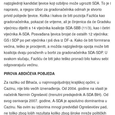
najizgledniji kandidat ljevice koji ozbiljno može ugroziti SDA. To je i
napravio, a njegov izbor za gradonačelnika odmah je stvorio
privid pobjede ljevice. Kolika i kakva će biti pozicija Fazlića kao
gradonačelnika, pokazat će vrijeme, ali je činjenica da će Gradsku
vijećnicu dijeliti s 14 vijećnika koalicije SDA‑SBB (11/3), kao i četiri
vijećnika A-SDA. Posvađana ljevica brojat će ostalih 12 vijećnika:
GS i SDP po pet vijećnika i još dva iz DF-a. Kako će biti formirana
većina, teško je procijeniti, a možda najizglednija opcija može biti
koalicija dvaju poraženih u borbi za gradonačelnika SDA‑SDP. U
svakom slučaju, Fazliću će biti jako teško pronaći bilo kakvu sebi
odgovarajuću većinu.
PIROVA ABDIĆEVA POBJEDA
Za razliku od Bihaća, u najmnogoljudnijoj krajiškoj općini, u
Cazinu, nije bilo većih iznenađenja. Od 2004. godine na vlasti je
načelnik Nermin Ogrešević (trenutni predsjednik A-SDA BiH). Od
svog osnivanja 2007. godine, A-SDA je apsolutno dominantna u
Cazinu. Na ovim su izborima mnogi predviđali Ogreševićev pad,
ne toliko zbog loših rezultata koliko zbog široke mreže političkih