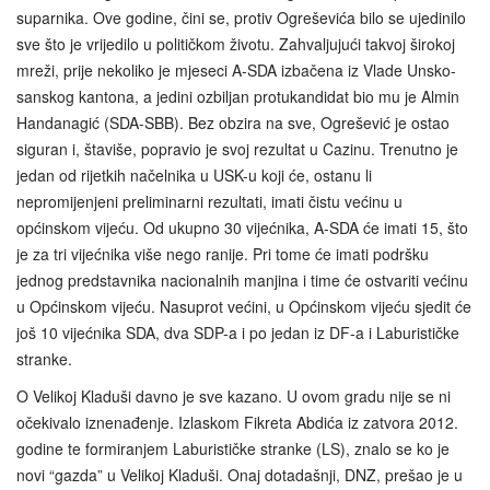
suparnika. Ove godine, čini se, protiv Ogreševića bilo se ujedinilo
sve što je vrijedilo u političkom životu. Zahvaljujući takvoj širokoj
mreži, prije nekoliko je mjeseci A-SDA izbačena iz Vlade Unsko-
sanskog kantona, a jedini ozbiljan protukandidat bio mu je Almin
Handanagić (SDA‑SBB). Bez obzira na sve, Ogrešević je ostao
siguran i, štaviše, popravio je svoj rezultat u Cazinu. Trenutno je
jedan od rijetkih načelnika u USK-u koji će, ostanu li
nepromijenjeni preliminarni rezultati, imati čistu većinu u
općinskom vijeću. Od ukupno 30 vijećnika, A-SDA će imati 15, što
je za tri vijećnika više nego ranije. Pri tome će imati podršku
jednog predstavnika nacionalnih manjina i time će ostvariti većinu
u Općinskom vijeću. Nasuprot većini, u Općinskom vijeću sjedit će
još 10 vijećnika SDA, dva SDP-a i po jedan iz DF‑a i Laburističke
stranke.
O Velikoj Kladuši davno je sve kazano. U ovom gradu nije se ni
očekivalo iznenađenje. Izlaskom Fikreta Abdića iz zatvora 2012.
godine te formiranjem Laburističke stranke (LS), znalo se ko je
novi “gazda” u Velikoj Kladuši. Onaj dotadašnji, DNZ, prešao je u