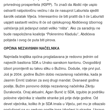
privrednog prosperiteta (KSPP). To znači da Abdić nije uspio
ostvariti natpolovičnu većinu i da će nasuprot Laburista sjediti
šarolik ostatak Vijeća. Interesantno će biti pratiti da li će Laburisti
uspjeti sastaviti većinu ili će od cjelokupnog Abdićevog izbornog
ushićenja još jedanput ostati veliko “ništa”. Ako za saradnju ne
bude raspoložena koalicija “Pokrenimo Kladušu”, Abdićeva
pobjeda i ovog će puta biti pirova.
OPĆINA NEZAVISNIH NAČELNIKA
Najmlađa krajiška općina proglašavana je redovno jednim od
najvećih bastiona SDA u Unsko-sanskom kantonu. Ovogodišnji
izbori promijenili su takvu sliku o Bužimu. Doduše, nije prvi put.
Još je 2004. godine Bužim dobio nezavisnog načelnika, kada je
Jasmin Emrić izabran za svoj drugi mandat. Dvanaest godina
poslije, Bužim ponovno dobija nezavisnog načelnika Zikriju
Durakovića. Onaj aktualni, Agan Bunić iz SDA, izgubio je podršku
polovine vijećnika iz vlastite stranke još prije dvije godine. Od
devet vijećnika, koliko ih je SDA imala u Vijeću, pet mu je otkazalo
poslušnost pa su nedugo poslije toga izbačeni iz stranke. Upravo