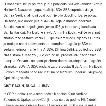
U Bosanskoj Krupi po treći je put pobijedio SDP-ov kandidat Armin
Halitović. Nasuprot njega, koalicija SDA‑SBB suprotstavila je
Samira Sedića, ali to ni ovaj put nije bilo dovoljno. Da se porazi
Halitović, nije doprinijela ni A-SDA, koja je mahom podržala
Sedića, kao ni razjedinjena ljevica (DF je imao svog kandidata
Sanila Hasića). Na kraju je slavio Armin Halitović, koji će ovaj put
znatno teže sastaviti većinu u Općinskom vijeću. Njegov SDP tek
je treći po snazi s osvojenih pet mandata, najjača je SDA sa
sedam, jednog manje ima A-SDA, DF ima četiri, a po jednog SBB i
Naša stranka. Kao 25., u Vijeće će ući predstavnik nacionalnih
manjina. Ostvari li se i poslije izbora dobra saradnja dviju najjačih
stranaka, SDA i A-SDA, onda je za pretpostaviti da Armin Halitović
u ovom mandatu neće računati na bezrezervnu podršku krupskog
Općinskog vijeća.
ČIST RAČUN, DUGA LJUBAV
Iz SDP-a dolazi i novi-stari načelnik općine Ključ Nedžad
Zukanović. Uprkos predviđanjima da će ove godine Ključ dobiti
najmlađeg načelnika u Bosni i Hercegovini, politologa Jasmina