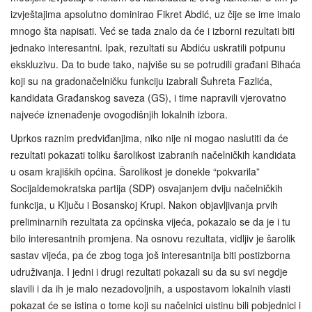
izvještajima apsolutno dominirao Fikret Abdić, uz čije se ime imalo
mnogo šta napisati. Već se tada znalo da će i izborni rezultati biti
jednako interesantni. Ipak, rezultati su Abdiću uskratili potpunu
ekskluzivu. Da to bude tako, najviše su se potrudili građani Bihaća
koji su na gradonačelničku funkciju izabrali Šuhreta Fazlića,
kandidata Građanskog saveza (GS), i time napravili vjerovatno
najveće iznenađenje ovogodišnjih lokalnih izbora.
Uprkos raznim predviđanjima, niko nije ni mogao naslutiti da će
rezultati pokazati toliku šarolikost izabranih načelničkih kandidata
u osam krajiških općina. Šarolikost je donekle “pokvarila”
Socijaldemokratska partija (SDP) osvajanjem dviju načelničkih
funkcija, u Ključu i Bosanskoj Krupi. Nakon objavljivanja prvih
preliminarnih rezultata za općinska vijeća, pokazalo se da je i tu
bilo interesantnih promjena. Na osnovu rezultata, vidljiv je šarolik
sastav vijeća, pa će zbog toga još interesantnija biti postizborna
udruživanja. I jedni i drugi rezultati pokazali su da su svi negdje
slavili i da ih je malo nezadovoljnih, a uspostavom lokalnih vlasti
pokazat će se istina o tome koji su načelnici uistinu bili pobjednici i