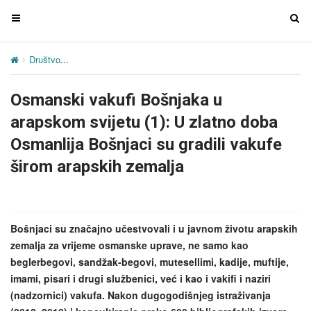
T
T
o
o
g
g
Društvo
Osmanski vakufi Bošnjaka u arapskom svijetu (1): U zlatno
g
g
l
l
Osmanski vakufi Bošnjaka u
e
e
n
n
arapskom svijetu (1): U zlatno doba
a
a
Osmanlija Bošnjaci su gradili vakufe
v
v
širom arapskih zemalja
i
i
g
g
a
a
t
t
Bošnjaci su značajno učestvovali i u javnom životu arapskih
i
i
zemalja za vrijeme osmanske uprave, ne samo kao
o
o
beglerbegovi, sandžak-begovi, mutesellimi, kadije, muftije,
n
n
imami, pisari i drugi službenici, već i kao i vakifi i naziri
(nadzornici) vakufa. Nakon dugogodišnjeg istraživanja