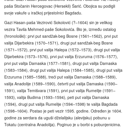
paša Stočanin Hercegovac (Hersekli) Šarić. Obojica su podigli
svoje vakufe u iračkoj prijestolnici Bagdadu.
Gazi Hasan-paša Vezirović Sokolović (?–1604) sin je velikog
vezira Tavila Mehmed-paše Sokolovića. Bio je, između ostalog
(hronološki): prvi put sandžak-beg Bosne (1561–1562), prvi put
valija Dijarbekira (1570–1571), drugi put sandžak-beg Bosne
(1571–1572), prvi put valija Halepa (1572–1573), drugi put valija
Dijarbekira (1573–1576), prvi put valija Erzuruma (1576–1577),
prvi put valija Damaska (1577–1581), drugi put valija Damaska
(1583–1584), drugi put valija Halepa (1584–1585), drugi put valija
Erzuruma (1585–1588), treći put valija Damaska (1588–1589),
valija Anadolije (1589–1590), četvrti put valija Damaska (1590–
1591), valija Temišvara (1591), prvi put valija Rumelije (1591–
1593), valija Budima (1593–1594), peti put valija Damaska
(1594), drugi put valija Rumelije (1594–1598) te valija Bagdada
(1598–1604). Postao je peti vezir 1595. godine. Određen je 1604.
godine za serdara da uguši dželalijsku (alevijsku) pobunu u
Tokatu (centralna Anadolija). Poginuo je u borbi s pobunjenicima.