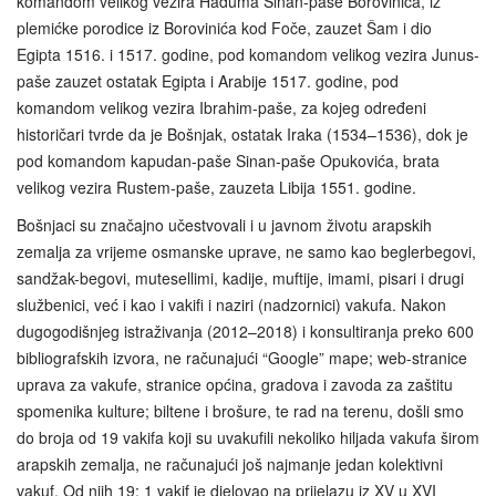
komandom velikog vezira Haduma Sinan-paše Borovinića, iz
plemićke porodice iz Borovinića kod Foče, zauzet Šam i dio
Egipta 1516. i 1517. godine, pod komandom velikog vezira Junus-
paše zauzet ostatak Egipta i Arabije 1517. godine, pod
komandom velikog vezira Ibrahim-paše, za kojeg određeni
historičari tvrde da je Bošnjak, ostatak Iraka (1534–1536), dok je
pod komandom kapudan-paše Sinan-paše Opukovića, brata
velikog vezira Rustem-paše, zauzeta Libija 1551. godine.
Bošnjaci su značajno učestvovali i u javnom životu arapskih
zemalja za vrijeme osmanske uprave, ne samo kao beglerbegovi,
sandžak-begovi, mutesellimi, kadije, muftije, imami, pisari i drugi
službenici, već i kao i vakifi i naziri (nadzornici) vakufa. Nakon
dugogodišnjeg istraživanja (2012–2018) i konsultiranja preko 600
bibliografskih izvora, ne računajući “Google” mape; web-stranice
uprava za vakufe, stranice općina, gradova i zavoda za zaštitu
spomenika kulture; biltene i brošure, te rad na terenu, došli smo
do broja od 19 vakifa koji su uvakufili nekoliko hiljada vakufa širom
arapskih zemalja, ne računajući još najmanje jedan kolektivni
vakuf. Od njih 19: 1 vakif je djelovao na prijelazu iz XV u XVI