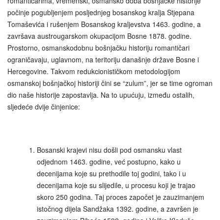
romantičarima, vremenski, osmansko doba bošnjačke historije
počinje pogubljenjem posljednjeg bosanskog kralja Stjepana
Tomaševića i rušenjem Bosanskog kraljevstva 1463. godine, a
završava austrougarskom okupacijom Bosne 1878. godine.
Prostorno, osmanskodobnu bošnjačku historiju romantičari
ograničavaju, uglavnom, na teritoriju današnje države Bosne i
Hercegovine. Takvom redukcionističkom metodologijom
osmanskoj bošnjačkoj historiji čini se “zulum”, jer se time ogroman
dio naše historije zapostavlja. Na to upućuju, između ostalih,
sljedeće dvije činjenice:
Bosanski krajevi nisu došli pod osmansku vlast
odjednom 1463. godine, već postupno, kako u
decenijama koje su prethodile toj godini, tako i u
decenijama koje su slijedile, u procesu koji je trajao
skoro 250 godina. Taj proces započet je zauzimanjem
istočnog dijela Sandžaka 1392. godine, a završen je