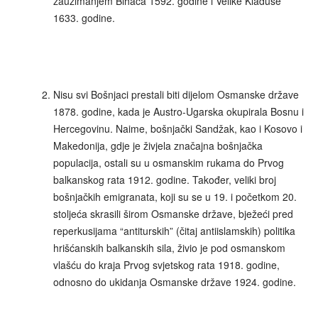
zauzimanjem Bihaća 1592. godine i Velike Kladuše
1633. godine.
Nisu svi Bošnjaci prestali biti dijelom Osmanske države
1878. godine, kada je Austro-Ugarska okupirala Bosnu i
Hercegovinu. Naime, bošnjački Sandžak, kao i Kosovo i
Makedonija, gdje je živjela značajna bošnjačka
populacija, ostali su u osmanskim rukama do Prvog
balkanskog rata 1912. godine. Također, veliki broj
bošnjačkih emigranata, koji su se u 19. i početkom 20.
stoljeća skrasili širom Osmanske države, bježeći pred
reperkusijama “antiturskih” (čitaj antiislamskih) politika
hrišćanskih balkanskih sila, živio je pod osmanskom
vlašću do kraja Prvog svjetskog rata 1918. godine,
odnosno do ukidanja Osmanske države 1924. godine.