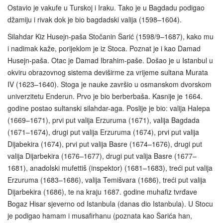
Ostavio je vakufe u Turskoj i Iraku. Tako je u Bagdadu podigao
džamiju i rivak dok je bio bagdadski valija (1598–1604).
Silahdar Kiz Husejn-paša Stočanin Šarić (1598/9–1687), kako mu
i nadimak kaže, porijeklom je iz Stoca. Poznat je i kao Damad
Husejn-paša. Otac je Damad Ibrahim-paše. Došao je u Istanbul u
okviru obrazovnog sistema deviširme za vrijeme sultana Murata
IV (1623–1640). Stoga je nauke završio u osmanskom dvorskom
univerzitetu Enderun. Prvo je bio berberbaša. Kasnije je 1664.
godine postao sultanski silahdar-aga. Poslije je bio: valija Halepa
(1669–1671), prvi put valija Erzuruma (1671), valija Bagdada
(1671–1674), drugi put valija Erzuruma (1674), prvi put valija
Dijabekira (1674), prvi put valija Basre (1674–1676), drugi put
valija Dijarbekira (1676–1677), drugi put valija Basre (1677–
1681), anadolski mufettiš (inspektor) (1681–1683), treći put valija
Erzuruma (1683–1686), valija Temišvara (1686), treći put valija
Dijarbekira (1686), te na kraju 1687. godine muhafiz tvrđave
Bogaz Hisar sjeverno od Istanbula (danas dio Istanbula). U Stocu
je podigao hamam i musafirhanu (poznata kao Šarića han,