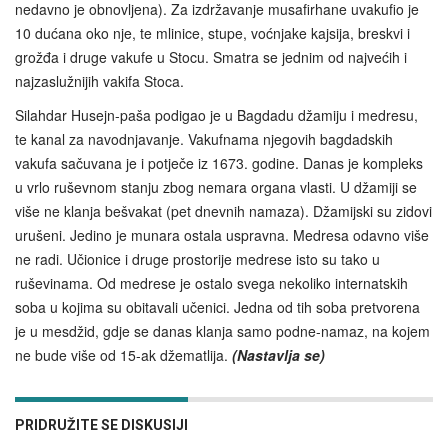
nedavno je obnovljena). Za izdržavanje musafirhane uvakufio je
10 dućana oko nje, te mlinice, stupe, voćnjake kajsija, breskvi i
grožđa i druge vakufe u Stocu. Smatra se jednim od najvećih i
najzaslužnijih vakifa Stoca.
Silahdar Husejn-paša podigao je u Bagdadu džamiju i medresu,
te kanal za navodnjavanje. Vakufnama njegovih bagdadskih
vakufa sačuvana je i potječe iz 1673. godine. Danas je kompleks
u vrlo ruševnom stanju zbog nemara organa vlasti. U džamiji se
više ne klanja bešvakat (pet dnevnih namaza). Džamijski su zidovi
urušeni. Jedino je munara ostala uspravna. Medresa odavno više
ne radi. Učionice i druge prostorije medrese isto su tako u
ruševinama. Od medrese je ostalo svega nekoliko internatskih
soba u kojima su obitavali učenici. Jedna od tih soba pretvorena
je u mesdžid, gdje se danas klanja samo podne-namaz, na kojem
ne bude više od 15-ak džematlija.
(Nastavlja se)
PRIDRUŽITE SE DISKUSIJI