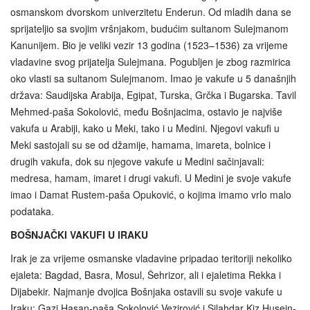
osmanskom dvorskom univerzitetu Enderun. Od mladih dana se
sprijateljio sa svojim vršnjakom, budućim sultanom Sulejmanom
Kanunijem. Bio je veliki vezir 13 godina (1523–1536) za vrijeme
vladavine svog prijatelja Sulejmana. Pogubljen je zbog razmirica
oko vlasti sa sultanom Sulejmanom. Imao je vakufe u 5 današnjih
država: Saudijska Arabija, Egipat, Turska, Grčka i Bugarska. Tavil
Mehmed-paša Sokolović, među Bošnjacima, ostavio je najviše
vakufa u Arabiji, kako u Meki, tako i u Medini. Njegovi vakufi u
Meki sastojali su se od džamije, hamama, imareta, bolnice i
drugih vakufa, dok su njegove vakufe u Medini sačinjavali:
medresa, hamam, imaret i drugi vakufi. U Medini je svoje vakufe
imao i Damat Rustem-paša Opuković, o kojima imamo vrlo malo
podataka.
BOŠNJAČKI VAKUFI U IRAKU
Irak je za vrijeme osmanske vladavine pripadao teritoriji nekoliko
ejaleta: Bagdad, Basra, Mosul, Šehrizor, ali i ejaletima Rekka i
Dijabekir. Najmanje dvojica Bošnjaka ostavili su svoje vakufe u
Iraku: Gazi Hasan-paša Sokolović Vezirović i Silahdar Kiz Husejn-