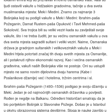
ljudi ostavili vakufe u hidžaskim gradovima, tačnije u dva sveta
muslimanska mjesta: Meki i Medini. Znamo za najmanje 3
Bošnjaka koji su podigli vakufe u Meki i Medini: Ibrahim-paša
Požeganin, Damat Rustem-paša Opuković i Tavil Mehmed-paša
Sokolović. Sva trojica bili su veliki veziri kada su zaviještali svoje
vakufe, što i ne treba čuditi, jer su većinu osmanskih vakufa u ova
dva sveta mjesta sagradili sultani i veliki veziri. Naime, Osmanska
država je gradnjom sultanskih i velikovezirskih vakufa u Meki i
Medini htjela potcrtati značaj tih dvaju svetih mjesta za Osmanlije,
ali i potaknuti njihov ekonomski razvoj. Kao i većina osmanskih
građevina, vakufi naših Bošnjaka više ne postoje. Oni su ustupili
mjesto ne samo novim dijelovima dvaju harema (Kabe i
Poslanikove džamije) već i hotelima, tržnim centrima i sl.
Ibrahim-paša Požeganin (1493–1536) podigao je svoju džamiju u
Meki. Jedan je od najmoćnijih osmanskih državnika u povijesti.
Rođen je negdje na Balkanu. Određeni historičari smatraju da je
bio porijeklom Bošnjak iz Slavonske Požege. Došao je u Istanbul
u okviru obrazovnog sistema deviširme. Stoga je nauke završio u