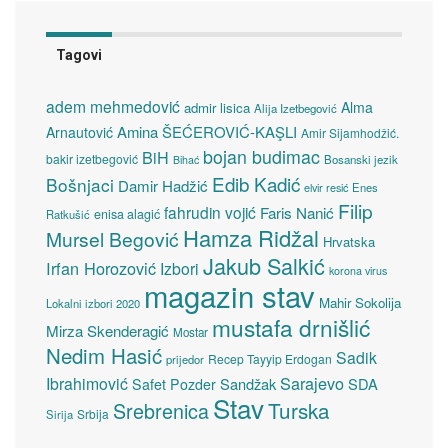
Tagovi
adem mehmedović
Alma
admir lisica
Alija Izetbegović
Amina ŠEĆEROVIĆ-KAŞLI
Arnautović
Amir Sijamhodžić.
bojan budimac
BiH
bakir izetbegović
Bosanski jezik
Bihać
Edib Kadić
Bošnjaci
Damir Hadžić
elvir resić
Enes
Filip
fahrudin vojić
Faris Nanić
enisa alagić
Ratkušić
Hamza Ridžal
Mursel Begović
Hrvatska
Jakub Salkić
Irfan Horozović
Izbori
korona virus
magazin stav
Mahir Sokolija
Lokalni izbori 2020
mustafa drnišlić
Mirza Skenderagić
Mostar
Nedim Hasić
Sadik
Recep Tayyip Erdogan
prijedor
Sarajevo
Ibrahimović
Sandžak
SDA
Safet Pozder
Stav
Turska
Srebrenica
Srbija
Sirija