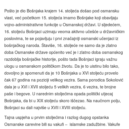
Pošto je dio Bošnjaka krajem 14. stoljeća došao pod osmansku
vlast, već početkom 15. stoljeća imamo Bošnjake koji obavljaju
vojno-administrativne funkcije u Osmanskoj državi. U sljedećem,
16. stoljeću Bošnjaci uzimaju veoma aktivno učešće u državničkim
poslovima, te se pojavljuju i prvi značajniji osmanski učenjaci iz
bošnjačkog naroda. Štaviše, 16. stoljeće ne samo da je zlatno
doba Osmanske države općenito već je i zlatno doba osmanskog
razdoblja bošnjačke historije, pošto tada Bošnjaci igraju važnu
ulogu u osmanskom političkom životu. Da je to uistinu bilo tako,
dovoljno je spomenuti da je 10 Bošnjaka u XVI stoljeću provelo
čak 67 godina na poziciji velikog vezira. Sama porodica Sokolović
dala je u XVI i XVII stoljeću 5 velikih vezira, 6 vezira, te brojne
paše i begove. U narednim stoljećima opada politički utjecaj
Bošnjaka, da bi u XIX stoljeću skoro iščezao. Na naučnom polju,
Bošnjaci su dali najviše u XVII i XVIII stoljeću.
Tajna uspjeha u prvim stoljećima i razlog dugog opstanka
Osmanske carevine bili su vakufi – islamske zadužbine. Vakufe