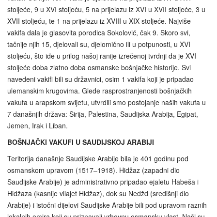
stoljeće, 9 u XVI stoljeću, 5 na prijelazu iz XVI u XVII stoljeće, 3 u
XVII stoljeću, te 1 na prijelazu iz XVIII u XIX stoljeće. Najviše
vakifa dala je glasovita porodica Sokolović, čak 9. Skoro svi,
tačnije njih 15, djelovali su, djelomično ili u potpunosti, u XVI
stoljeću, što ide u prilog našoj ranije izrečenoj tvrdnji da je XVI
stoljeće doba zlatno doba osmanske bošnjačke historije. Svi
navedeni vakifi bili su državnici, osim 1 vakifa koji je pripadao
ulemanskim krugovima. Glede rasprostranjenosti bošnjačkih
vakufa u arapskom svijetu, utvrdili smo postojanje naših vakufa u
7 današnjih država: Sirija, Palestina, Saudijska Arabija, Egipat,
Jemen, Irak i Liban.
BOŠNJAČKI VAKUFI U SAUDIJSKOJ ARABIJI
Teritorija današnje Saudijske Arabije bila je 401 godinu pod
osmanskom upravom (1517–1918). Hidžaz (zapadni dio
Saudijske Arabije) je administrativno pripadao ejaletu Habeša i
Hidžaza (kasnije vilajet Hidžaz), dok su Nedžd (središnji dio
Arabije) i istočni dijelovi Saudijske Arabije bili pod upravom raznih
lokalnih emira koji su priznavali vrhovnu osmansku vlast. Naši su