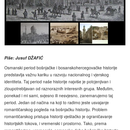
Piše: Jusuf DŽAFIĆ
Osmanski period bošnjačke i bosanskohercegovačke historije
predstavlja važnu kariku u razvoju nacionalnog i vjerskog
identiteta. Taj period naše historije najviše je potcjenjivan i
zloupotrebljavan od raznoraznih interesnih grupa. Međutim,
ponekad i mi sami, svjesno ili nesvjesno, zanemarujemo taj
period. Jedan od načina na koji to radimo jeste usvajanje
romantičarskog pogleda na bošnjačku historiju. Problem
romantičarskog pristupa historiji vještačko je ograničavanje
historijskih tokova, i vremenski i prostorno. Tako, prema