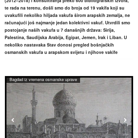
(2012–2018) i konsultiranja preko 600 bibliografskih izvora,
te rada na terenu, došli smo do broja od 19 vakifa koji su
uvakufili nekoliko hiljada vakufa širom arapskih zemalja, ne
računajući još najmanje jedan kolektivni vakuf. Utvrdili smo
postojanje naših vakufa u 7 današnjih država: Sirija,
Palestina, Saudijska Arabija, Egipat, Jemen, Irak i Liban. U
nekoliko nastavaka Stav donosi pregled bošnjačkih
osmanskih vakufa u arapskom svijetu i njihove vakife
Bagdad iz vremena osmanske uprave