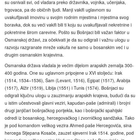
su osnivali svi, od vladara preko državnika, vojnika, učenjaka,
trgovaca, pa do običnih ljudi. Manji vakifi uglavnom su
uvakufljavali imovinu u svojim rodnim mjestima i mjestima svog
boravka, dok su veći vakifi bili ti koju su uvakufljavali nekretnine i
pokretnine širom carevine. Pošto su Bošnjaci bili važan faktor u
Osmanskoj državi, za očekivati je da su odigrali i važnu ulogu u
razvoju razgranate mreže vakufa ne samo u bosanskim već i u
drugim osmanskim krajevima.
Osmanska država vladala je većim dijelom arapskih zemalja 300-
400 godina. One su uglavnom pripojene u XVI stoljeću: Irak
(1514, 1534–1536), Šam (Levant, 1516), Egipat (1517), Arabija
(1517), Alžir (1519), Libija (1551) i Tunis (1574). Bošnjaci su
odigrali ključnu ulogu u zauzimanju arapskih krajeva, budući da su
u istim učestvovali glavni veziri, kapudan-paše (admirali) i brojni
drugi janjičari bošnjačkog porijekla, kao i bošnjački spahijski
odredi iz bosanskog, hercegovačkog i zvorničkog sandžaka. Tako
je pod komandom velikog vezira Ahmed-paše Hercegovića, sina
hercega Stjepana Kosače, zauzet sjeverni Irak 1514. godine, pod