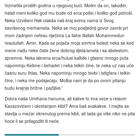
hizmetila prošlih godina u njegovoj kući. Molim da on, također,
halali meni koliko god mu bude od srca pošlo i koliko god potroši.
Neka Uzvišeni Hak olakša naš kraj svima nama iz Svog
savršenog merhameta. Neka se moj posljednji govor završi pri
mom zadnjem nefesu riječima La ilahe illallah Muhammedun
resulullah. Amin. Kada se pojača moja smrtna bolest neka se kod
mene nađu neke čiste žene dobrog djela/amela i sa abdestom,
spremne. Neka iskrena srca/hulusi kalbile i glasno mnogo puta
napominju Kelime-i šehadet i neka telkin čine, te neka uz nas uče
časnu suru Ihlas. Neka napominju mnogo tevbi i istigfara i telkin
čine, i neka me podsjećaju. Molba nam je da po ovom pitanju
budu krajnje brižne i pažljive.”
Dobra naša Umihana-hanuma, ali kakve to ima veze s reisom
Kavazovićem i okretanjem kibli? Ama baš svakakve. I mejita se
stavlja u mezar okrenutog prema kibli, ali tada ga više niko ne pita
hoće li se prilagoditi ili neće.