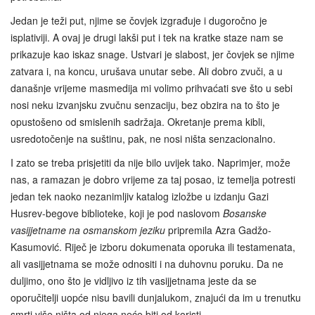
Jedan je teži put, njime se čovjek izgrađuje i dugoročno je
isplativiji. A ovaj je drugi lakši put i tek na kratke staze nam se
prikazuje kao iskaz snage. Ustvari je slabost, jer čovjek se njime
zatvara i, na koncu, urušava unutar sebe. Ali dobro zvuči, a u
današnje vrijeme masmedija mi volimo prihvaćati sve što u sebi
nosi neku izvanjsku zvučnu senzaciju, bez obzira na to što je
opustošeno od smislenih sadržaja. Okretanje prema kibli,
usredotočenje na suštinu, pak, ne nosi ništa senzacionalno.
I zato se treba prisjetiti da nije bilo uvijek tako. Naprimjer, može
nas, a ramazan je dobro vrijeme za taj posao, iz temelja potresti
jedan tek naoko nezanimljiv katalog izložbe u izdanju Gazi
Husrev-begove biblioteke, koji je pod naslovom
Bosanske
vasijjetname na osmanskom jeziku
pripremila Azra Gadžo-
Kasumović. Riječ je izboru dokumenata oporuka ili testamenata,
ali vasijjetnama se može odnositi i na duhovnu poruku. Da ne
duljimo, ono što je vidljivo iz tih vasijjetnama jeste da se
oporučitelji uopće nisu bavili dunjalukom, znajući da im u trenutku
smrti više ništa od njega neće biti od koristi.