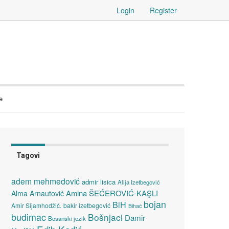
Login
Register
e
Tagovi
adem mehmedović
admir lisica
Alija Izetbegović
Amina ŠEĆEROVIĆ-KAŞLI
Alma Arnautović
bojan
BiH
Amir Sijamhodžić.
bakir izetbegović
Bihać
budimac
Bošnjaci
Damir
Bosanski jezik