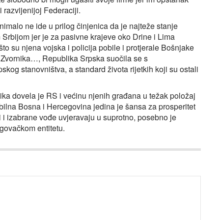
 razvijenijoj Federaciji.
imalo ne ide u prilog činjenica da je najteže stanje
Srbijom jer je za pasivne krajeve oko Drine i Lima
 su njena vojska i policija pobile i protjerale Bošnjake
 Zvornika…, Republika Srpska suočila se s
og stanovništva, a standard života rijetkih koji su ostali
ika dovela je RS i većinu njenih građana u težak položaj
bilna Bosna i Hercegovina jedina je šansa za prosperitet
ji i izabrane vođe uvjeravaju u suprotno, posebno je
govačkom entitetu.