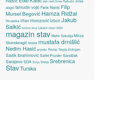
Edib Kadić
Hadžić
enisa
elvir resić
Enes Ratkušić
Filip
fahrudin vojić
Faris Nanić
alagić
Hamza Ridžal
Mursel Begović
Jakub
Irfan Horozović
Izbori
Hrvatska
Salkić
Lokalni izbori 2020
korona virus
magazin stav
Mirza
Mahir Sokolija
mustafa drnišlić
Skenderagić
Mostar
Nedim Hasić
Recep Tayyip Erdogan
prijedor
Sadik Ibrahimović
Sandžak
Safet Pozder
Srebrenica
Sarajevo
SDA
Srbija
Sirija
Stav
Turska