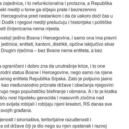
 zajednica, i to nefunkcionalna i prolazna, a Republika
mski mediji u tome ga slijepo prate i bezrezervno
 i Hercegovina pred nestankom i da će uskoro doći čas u
i Dodik i njegovi mediji prešućuju i historijske i političke
nosti činjenicama nema mjesta.
stoji jedino Bosna i Hercegovina, i samo ona ima pravni
jedinice, entiteti, kantoni, distrikti, općine isključivo stvar
a. Drugim riječima – bez Bosne nema entiteta, a bez
ograničeni i dobro zna da unutrašnje krize, i to one
arodni status Bosne i Hercegovine, nego samo na njene
 samog entiteta Republika Srpska. Zato je potpuno jasno
e kao međunarodno priznate države i obećanja njegovim
ugo nego populističko blefiranje i obmana. A i to je kratka
šću nosi hipoteku genocida i masovnih zločina nad
 svijeta robijali i robijaju njeni kreatori, RS danas sve
 svojih građana.
nosti i siromaštva, teritorijalne razuđenosti i
a od države čiji je dio nego su njen opstanak i razvoj