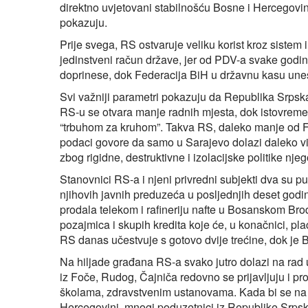
direktno uvjetovani stabilnošću Bosne i Hercegovin
pokazuju.
Prije svega, RS ostvaruje veliku korist kroz sistem i
jedinstveni račun države, jer od PDV-a svake godi
doprinese, dok Federacija BiH u državnu kasu unese 
Svi važniji parametri pokazuju da Republika Srps
RS-u se otvara manje radnih mjesta, dok istovremen
“trbuhom za kruhom”. Takva RS, daleko manje od Fede
podaci govore da samo u Sarajevo dolazi daleko viš
zbog rigidne, destruktivne i izolacijske politike njeg
Stanovnici RS-a i njeni privredni subjekti dva su p
njihovih javnih preduzeća u posljednjih deset godina
prodala telekom i rafineriju nafte u Bosanskom Bro
pozajmica i skupih kredita koje će, u konačnici, p
RS danas učestvuje s gotovo dvije trećine, dok je
Na hiljade građana RS-a svako jutro dolazi na rad u
iz Foče, Rudog, Čajniča redovno se prijavljuju i 
školama, zdravstvenim ustanovama. Kada bi se na bil
Hercegovini, mnogi poduzetnici iz Republike Srpske