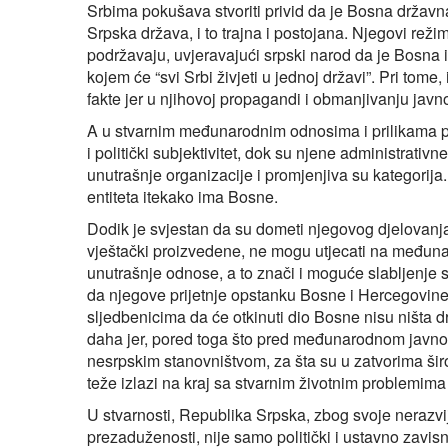
Srbima pokušava stvoriti privid da je Bosna državna
Srpska država, i to trajna i postojana. Njegovi reži
podržavaju, uvjeravajući srpski narod da je Bosna
kojem će “svi Srbi živjeti u jednoj državi”. Pri tome, 
fakte jer u njihovoj propagandi i obmanjivanju jav
A u stvarnim međunarodnim odnosima i prilikama po
i politički subjektivitet, dok su njene administrativne 
unutrašnje organizacije i promjenjiva su kategorij
entiteta itekako ima Bosne.
Dodik je svjestan da su dometi njegovog djelovanja 
vještački proizvedene, ne mogu utjecati na međun
unutrašnje odnose, a to znači i moguće slabljenje
da njegove prijetnje opstanku Bosne i Hercegovin
sljedbenicima da će otkinuti dio Bosne nisu ništa dr
daha jer, pored toga što pred međunarodnom javno
nesrpskim stanovništvom, za šta su u zatvorima širom
teže izlazi na kraj sa stvarnim životnim problemima
U stvarnosti, Republika Srpska, zbog svoje nerazvije
prezaduženosti, nije samo politički i ustavno zavisn