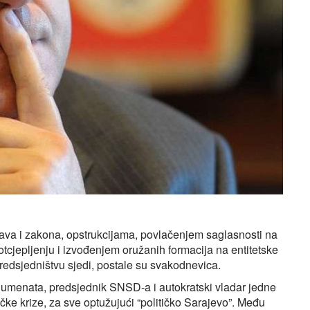
ava i zakona, opstrukcijama, povlačenjem saglasnosti na
tcjepljenju i izvođenjem oružanih formacija na entitetske
Predsjedništvu sjedi, postale su svakodnevica.
umenata, predsjednik SNSD-a i autokratski vladar jedne
ičke krize, za sve optužujući “političko Sarajevo”. Među