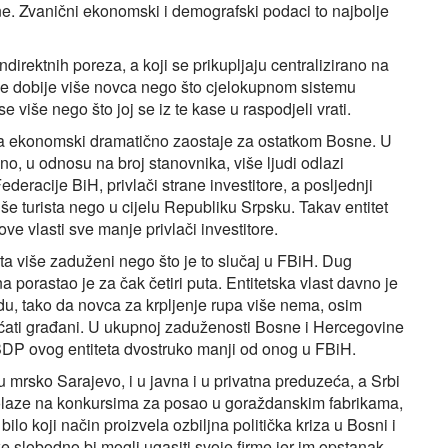
e. Zvanični ekonomski i demografski podaci to najbolje
ndirektnih poreza, a koji se prikupljaju centralizirano na
ne dobije više novca nego što cjelokupnom sistemu
više nego što joj se iz te kase u raspodjeli vrati.
ka ekonomski dramatično zaostaje za ostatkom Bosne. U
o, u odnosu na broj stanovnika, više ljudi odlazi
racije BiH, privlači strane investitore, a posljednji
e turista nego u cijelu Republiku Srpsku. Takav entitet
ove vlasti sve manje privlači investitore.
uta više zaduženi nego što je to slučaj u FBiH. Dug
 porastao je za čak četiri puta. Entitetska vlast davno je
du, tako da novca za krpljenje rupa više nema, osim
laćati građani. U ukupnoj zaduženosti Bosne i Hercegovine
 BDP ovog entiteta dvostruko manji od onog u FBiH.
 mrsko Sarajevo, i u javna i u privatna preduzeća, a Srbi
prolaze na konkursima za posao u goraždanskim fabrikama,
o koji način proizvela ozbiljna politička kriza u Bosni i
 slobodno bi mogli ugasiti svoje firme jer im opstanak