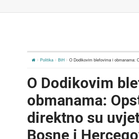
Politika
BiH
O Dodikovim blefovima i obmanama: Op
O Dodikovim ble
obmanama: Opsta
direktno su uvje
Bosne i Hercego