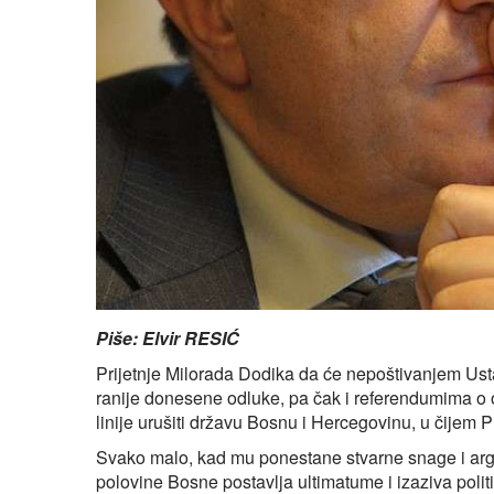
Piše: Elvir RESIĆ
Prijetnje Milorada Dodika da će nepoštivanjem Ust
ranije donesene odluke, pa čak i referendumima o o
linije urušiti državu Bosnu i Hercegovinu, u čijem 
Svako malo, kad mu ponestane stvarne snage i arg
polovine Bosne postavlja ultimatume i izaziva polit