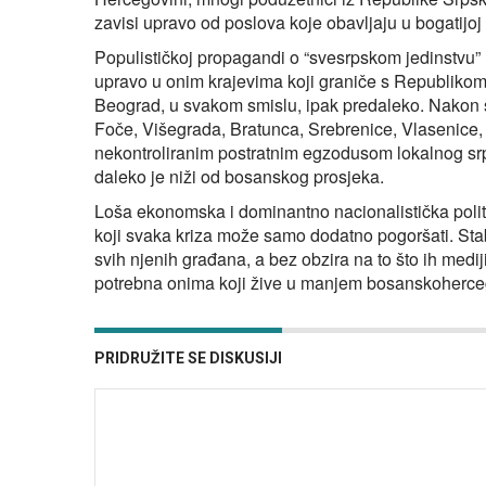
zavisi upravo od poslova koje obavljaju u bogatijoj i
Populističkoj propagandi o “svesrpskom jedinstvu” n
upravo u onim krajevima koji graniče s Republikom 
Beograd, u svakom smislu, ipak predaleko. Nakon što
Foče, Višegrada, Bratunca, Srebrenice, Vlasenice,
nekontroliranim postratnim egzodusom lokalnog srpsk
daleko je niži od bosanskog prosjeka.
Loša ekonomska i dominantno nacionalistička polit
koji svaka kriza može samo dodatno pogoršati. Sta
svih njenih građana, a bez obzira na to što ih medi
potrebna onima koji žive u manjem bosanskoherce
PRIDRUŽITE SE DISKUSIJI