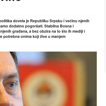
litika dovela je Republiku Srpsku i većinu njenih
 samo dodatno pogoršati. Stabilna Bosna i
jenih građana, a bez obzira na to što ih mediji i
je potrebna onima koji žive u manjem