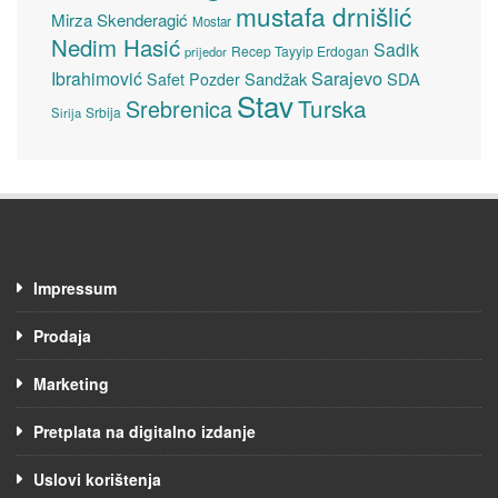
mustafa drnišlić
Mirza Skenderagić
Mostar
Nedim Hasić
Sadik
Recep Tayyip Erdogan
prijedor
Sarajevo
Ibrahimović
Sandžak
SDA
Safet Pozder
Stav
Turska
Srebrenica
Srbija
Sirija
Impressum
Prodaja
Marketing
Pretplata na digitalno izdanje
Uslovi korištenja