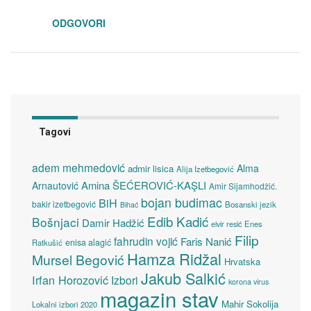
ODGOVORI
Tagovi
adem mehmedović
Alma
admir lisica
Alija Izetbegović
Amina ŠEĆEROVIĆ-KAŞLI
Arnautović
Amir Sijamhodžić.
bojan budimac
BiH
bakir izetbegović
Bosanski jezik
Bihać
Edib Kadić
Bošnjaci
Damir Hadžić
elvir resić
Enes
Filip
fahrudin vojić
Faris Nanić
enisa alagić
Ratkušić
Hamza Ridžal
Mursel Begović
Hrvatska
Jakub Salkić
Irfan Horozović
Izbori
korona virus
magazin stav
Mahir Sokolija
Lokalni izbori 2020