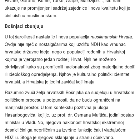
Hrvate, Gorane, Rome, Turke, Arape, Malezijce…, što nam
ukazuje na promijenjeni sadržaj zajednice i novu kvalitetu koji je
čini uistinu muslimanskom.
Bošnjaci zbunjuju
U toj šarolikosti nastala je i nova populacija
muslimanskih Hrvata
.
Ovdje nije riječ o nostalgičarima koji uzdižu NDH kao vrhunac
hrvatske državne ideje, nego o populaciji rođenih u Hrvatskoj
kojima je vjerojatno jedan roditelj Hrvat. Njih ne možemo
okrivljavati kako su promijenili nacionalnost zbog materijalne dobiti
ili ideološkog opredjeljenja. Njihov je kulturalno-politički identitet
hrvatski, a Hrvatska je jedini zavičaj koji imaju.
Razumno zvuči želja hrvatskih Bošnjaka da sudjeluju u hrvatskom
političkom procesu u potpunosti, da ne budu ograničeni na
manjinski prostor. U tom kontekstu pozitivna je uloga
Hasanbegovića, koji je, uz prof. dr. Osmana Muftića, jedini postao
ministar u Vladi. No, njegova naklonost hrvatskoj ekstremnoj
desnici čini ga nepriličnim za izvršne funkcije čak i vladajućem
HDZ-u. Stoga je njegovo sklanjanje u stranu očekivano.