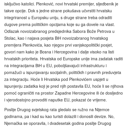
isključivo katolici. Plenković, novi hrvatski premijer, sljedbenik je
takve opcije. Dok s jedne strane pokušava učvrstiti hrvatsku
integriranost u Europsku uniju, s druge strane treba odraditi
dugove prema političkim opcijama koje su ga dovele na vlast.
Odlazak novoizabranog predsjednika Sabora Bože Petrova u
Stolac, kao i najava posjeta BiH novoizabranog hrvatskog
premijera Plenkovića, kao njegov prvi vanjskopolitički posjet,
govori nam kako je Bosna i Hercegovina i dalje visoko na listi
hrvatskih prioriteta. Hrvatska od Europske unije ima zadatak raditi
na integracijama BiH u EU, poboljšavajući infrastrukturu i
pomažući u ispunjavanju socijalnih, političkih i pravnih preduvjeta
za integraciju. Hoće li Hrvatska pod Plenkovićem uspjeti u
ispunjenju zadatka koji je pred njih postavila EU, hoće li se njihova
pomoć ograničiti na prostor Zapadne Hercegovine ili će dosljedno
i vjerodostojno provoditi naputke EU, pokazat će vrijeme.
Poslije Drugog svjetskog rata gledalo se ružno na Nijemce
godinama, pa i kad su kao turisti dolazili i donosili devize. No,
Njemačka se oporavila, i dvadesetak godina poslije Drugog