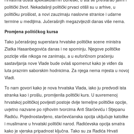
politički život. Nekadašnji politički prvaci otišli su u arhive, u
političku prošlost, a novi zauzimaju naslovne stranice i udarne
termine u medijima. Jučerašnjih megazvijezdi danas više nema.
Promjena političkog kursa
Tako jučerašnjeg superstara hrvatske političke scene ministra
Zlatka Hasanbegovića danas i ne spominju. Njegove političke
pozicije više nikoga ne zanimaju, a u euforičnom praćenju
sastavljanja nove Vlade bude ovlaš spomenut kako je viđen da
luta praznim saborskim hodnicima. Za njega nema mjesta u novoj
Vladi.
To nam govori kako je nova hrvatska Vlada, iako ju predvodi ista
stranka kao i prošlu, promijenila politički kurs. U suvremenoj
hrvatskoj političkoj povijesti postoje dvije temeljne političke opcije,
uvjetno nazvane po njihovim tvorcima Anti Starčeviću i Stjepanu
Radiću. Pojednostavljeno, starčevićanska opcija uključuje katolike
i muslimane u hrvatski politički narod. Radićevska opcija smatra
kako je vjerska pripadnost ključna. Tako su za Radića Hrvati