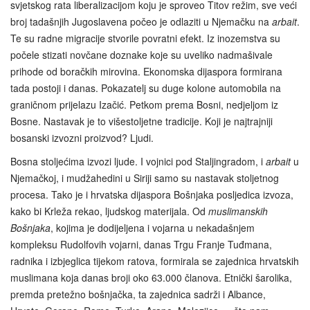
svjetskog rata liberalizacijom koju je sproveo Titov režim, sve veći
broj tadašnjih Jugoslavena počeo je odlaziti u Njemačku na
arbait
.
Te su radne migracije stvorile povratni efekt. Iz inozemstva su
počele stizati novčane doznake koje su uveliko nadmašivale
prihode od boračkih mirovina. Ekonomska dijaspora formirana
tada postoji i danas. Pokazatelj su duge kolone automobila na
graničnom prijelazu Izačić. Petkom prema Bosni, nedjeljom iz
Bosne. Nastavak je to višestoljetne tradicije. Koji je najtrajniji
bosanski izvozni proizvod? Ljudi.
Bosna stoljećima izvozi ljude. I vojnici pod Staljingradom, i
arbait
u
Njemačkoj, i mudžahedini u Siriji samo su nastavak stoljetnog
procesa. Tako je i hrvatska dijaspora Bošnjaka posljedica izvoza,
kako bi Krleža rekao, ljudskog materijala. Od
muslimanskih
Bošnjaka
, kojima je dodijeljena i vojarna u nekadašnjem
kompleksu Rudolfovih vojarni, danas Trgu Franje Tuđmana,
radnika i izbjeglica tijekom ratova, formirala se zajednica hrvatskih
muslimana koja danas broji oko 63.000 članova. Etnički šarolika,
premda pretežno bošnjačka, ta zajednica sadrži i Albance,