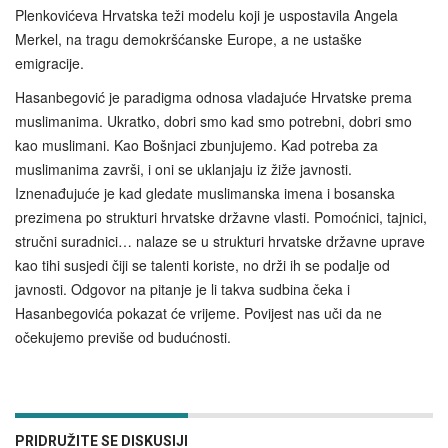
Plenkovićeva Hrvatska teži modelu koji je uspostavila Angela
Merkel, na tragu demokršćanske Europe, a ne ustaške
emigracije.
Hasanbegović je paradigma odnosa vladajuće Hrvatske prema
muslimanima. Ukratko, dobri smo kad smo potrebni, dobri smo
kao muslimani. Kao Bošnjaci zbunjujemo. Kad potreba za
muslimanima završi, i oni se uklanjaju iz žiže javnosti.
Iznenađujuće je kad gledate muslimanska imena i bosanska
prezimena po strukturi hrvatske državne vlasti. Pomoćnici, tajnici,
stručni suradnici… nalaze se u strukturi hrvatske državne uprave
kao tihi susjedi čiji se talenti koriste, no drži ih se podalje od
javnosti. Odgovor na pitanje je li takva sudbina čeka i
Hasanbegovića pokazat će vrijeme. Povijest nas uči da ne
očekujemo previše od budućnosti.
PRIDRUŽITE SE DISKUSIJI