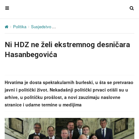
T
T
o
o
g
g
Politika
Susjedstvo
Ni HDZ ne želi ekstremnog desničara Hasanb
g
g
l
l
Ni HDZ ne želi ekstremnog desničara
e
e
n
n
Hasanbegovića
a
a
v
v
i
i
g
g
Hrvatima je dosta spektakularnih burleski, u šta se pretvarao
a
a
javni i politički život. Nekadašnji politički prvaci otišli su u
t
t
arhive, u političku prošlost, a novi zauzimaju naslovne
i
i
stranice i udarne termine u medijima
o
o
n
n