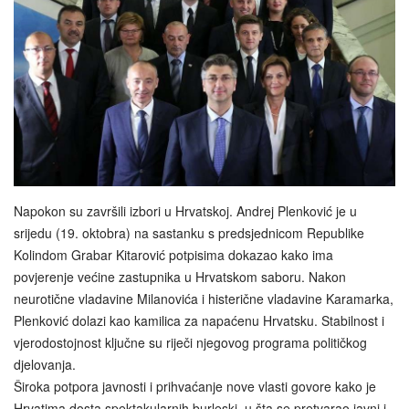
Napokon su završili izbori u Hrvatskoj. Andrej Plenković je u
srijedu (19. oktobra) na sastanku s predsjednicom Republike
Kolindom Grabar Kitarović potpisima dokazao kako ima
povjerenje većine zastupnika u Hrvatskom saboru. Nakon
neurotične vladavine Milanovića i histerične vladavine Karamarka,
Plenković dolazi kao kamilica za napaćenu Hrvatsku. Stabilnost i
vjerodostojnost ključne su riječi njegovog programa političkog
djelovanja.
Široka potpora javnosti i prihvaćanje nove vlasti govore kako je
Hrvatima dosta spektakularnih burleski, u šta se pretvarao javni i