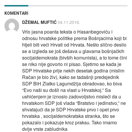
KOMENTARI
DŽEMAL MUFTIĆ
04.11.2016.
Vrlo jasna poanta teksta o Hasanbegoviću i
odnosu hrvatske politike prema Bošnjacima koji bi
htjeli biti veći Hrvati od Hrvata. Nešto slično desilo
se a izgleda se još dešava u glavama bošnjačkih
socijaldemokrata (bivših komunista), a to tome čini
se niko nije govorio ni pisao. Sjetimo se kada je
SDP Hrvatske prije nekih desetak godina (mislim
Račan je bio živ), kako se tadašnji predsjednik
SDP BiH Zlatko Lagumdžija obradovao, ko biva
“Evo naši su došli na vlast u Hrvatskoj.” Sa
ushićenjem je iznosio zadovoljstvo misleći da u
hrvatskom SDP još vlada “Bratstvo i jedinstvo,” ne
shvatajući da je SDP Hrvatske prvo i opet prvo
hrvatska , socijaldemokratska stranka, što se
pokazalo i pokazuje kroz praksu. Tako imamo
dvije vrste zabludnika