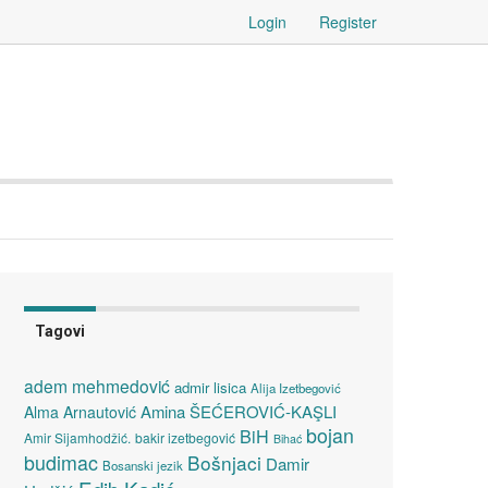
Login
Register
Tagovi
adem mehmedović
admir lisica
Alija Izetbegović
Amina ŠEĆEROVIĆ-KAŞLI
Alma Arnautović
bojan
BiH
Amir Sijamhodžić.
bakir izetbegović
Bihać
budimac
Bošnjaci
Damir
Bosanski jezik