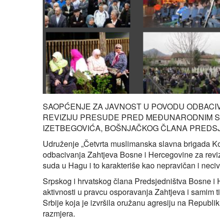
SAOPĆENJE ZA JAVNOST U POVODU ODBACIV
REVIZIJU PRESUDE PRED MEĐUNARODNIM SU
IZETBEGOVIĆA, BOŠNJAČKOG ČLANA PREDSJ
Udruženje „Četvrta muslimanska slavna brigada Kon
odbacivanja Zahtjeva Bosne i Hercegovine za revi
suda u Hagu i to karakteriše kao nepravičan i necivl
Srpskog i hrvatskog člana Predsjedništva Bosne 
aktivnosti u pravcu osporavanja Zahtjeva i samim
Srbije koja je izvršila oružanu agresiju na Republi
razmjera.