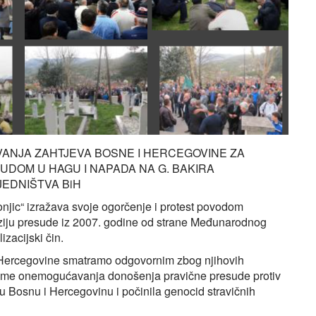
ANJA ZAHTJEVA BOSNE I HERCEGOVINE ZA
DOM U HAGU I NAPADA NA G. BAKIRA
EDNIŠTVA BiH
jic“ izražava svoje ogorčenje i protest povodom
ziju presude iz 2007. godine od strane Međunarodnog
izacijski čin.
i Hercegovine smatramo odgovornim zbog njihovih
 time onemogućavanja donošenja pravične presude protiv
ku Bosnu i Hercegovinu i počinila genocid stravičnih