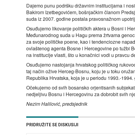
Dajemo punu podršku državnim institucijama i nosio
Bakirom Izetbegovićem, bošnjačkim članom Predsj
suda iz 2007. godine postala pravosnažnom upotrij
Osuđujemo likovanje političkih aktera u Bosni i He
Međunarodnog suda u Hagu prema žrtvama genocid
za svoje političke poene, kao i tendenciozne napade
ovlaštenog agenta Bosne i Hercegovine po tužbi Bo
na institucije vlasti, što u konačnici vodi u pravcu 
Osuđujemo nastojanja hrvatskog političkog rukovodst
taj način ožive Herceg-Bosnu, koju je u toku oruž
Republika Hrvatska, koja je u periodu 1993.-1994. g
Očekujemo od svih bosansko orjentisanih subjekata i
nedjeljivu Bosnu i Hercegovinu za dobrobit svih nj
Nezim Halilović, predsjednik
PRIDRUŽITE SE DISKUSIJI