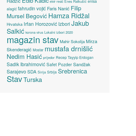
Edib Kadić
Hadžić
enisa
elvir resić
Enes Ratkušić
Filip
fahrudin vojić
Faris Nanić
alagić
Hamza Ridžal
Mursel Begović
Jakub
Irfan Horozović
Izbori
Hrvatska
Salkić
Lokalni izbori 2020
korona virus
magazin stav
Mirza
Mahir Sokolija
mustafa drnišlić
Skenderagić
Mostar
Nedim Hasić
Recep Tayyip Erdogan
prijedor
Sadik Ibrahimović
Sandžak
Safet Pozder
Srebrenica
Sarajevo
SDA
Srbija
Sirija
Stav
Turska