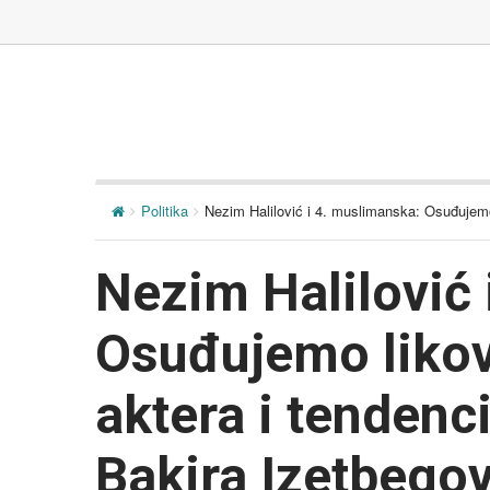
Politika
Nezim Halilović i 4. muslimanska: Osuđujemo 
Nezim Halilović 
Osuđujemo likova
aktera i tenden
Bakira Izetbego