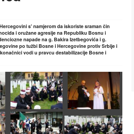
 Hercegovini s' namjerom da iskoriste sraman čin
cida i oružane agresije na Republiku Bosnu i
denciozne napade na g. Bakira Izetbegovića i g.
egovine po tužbi Bosne i Hercegovine protiv Srbije i
u konačnici vodi u pravcu destabilizacije Bosne i