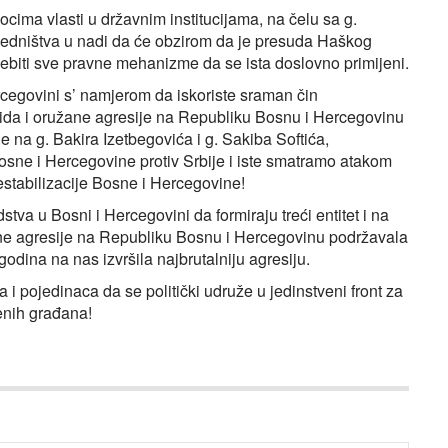
cima vlasti u državnim institucijama, na čelu sa g.
edništva u nadi da će obzirom da je presuda Haškog
ebiti sve pravne mehanizme da se ista doslovno primijeni.
rcegovini s’ namjerom da iskoriste sraman čin
a i oružane agresije na Republiku Bosnu i Hercegovinu
 na g. Bakira Izetbegovića i g. Sakiba Softića,
sne i Hercegovine protiv Srbije i iste smatramo atakom
destabilizacije Bosne i Hercegovine!
va u Bosni i Hercegovini da formiraju treći entitet i na
ane agresije na Republiku Bosnu i Hercegovinu podržavala
odina na nas izvršila najbrutalniju agresiju.
 pojedinaca da se politički udruže u jedinstveni front za
enih građana!