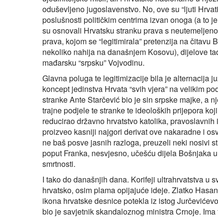
oduševljeno jugoslavenstvo. No, ove su “ljuti Hrvat
poslušnosti političkim centrima izvan onoga (a to je 
su osnovali Hrvatsku stranku prava s neutemeljen
prava, kojom se “legitimirala” pretenzija na čitavu
nekoliko nahija na današnjem Kosovu), dijelove ta
mađarsku “srpsku” Vojvodinu.
Glavna poluga te legitimizacije bila je alternacija
koncept jedinstva Hrvata “svih vjera” na velikim p
stranke Ante Starčević bio je sin srpske majke, a nje
trajne podjele te stranke te ideoloških prijepora koj
reducirao državno hrvatstvo katolika, pravoslavnih
proizveo kasniji najgori derivat ove nakaradne i osv
ne baš posve jasnih razloga, preuzeli neki nosivi 
poput Franka, nesvjesno, učešću dijela Bošnjaka u u
smrtnosti.
I tako do današnjih dana. Korifeji ultrahrvatstva u 
hrvatsko, osim plama opijajuće ideje. Zlatko Hasa
ikona hrvatske desnice potekla iz istog Jurčevićevog 
bio je savjetnik skandaloznog ministra Crnoje. Ima t