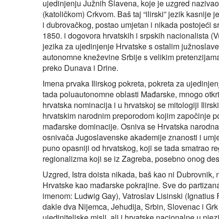
ujedinjenju Južnih Slavena, koje je uzgred nazivao 
(katoličkom) Crkvom. Baš taj “ilirski” jezik kasnij
i dubrovačkog, postao umjetan i nikada postojeći s
1850. i dogovora hrvatskih i srpskih nacionalista (
jezika za ujedinjenje Hrvatske s ostalim južnosla
autonomne kneževine Srbije s velikim pretenzijama 
preko Dunava i Drine.
Imena prvaka Ilirskog pokreta, pokreta za ujedinjen
tada poluautonomne oblasti Mađarske, mnogo otkr
hrvatska nominacija i u hrvatskoj se mitologiji Ilir
hrvatskim narodnim preporodom kojim započinje polit
mađarske dominacije. Osniva se Hrvatska narodna st
osnivača Jugoslavenske akademije znanosti i umjetnos
puno opasniji od hrvatskog, koji se tada smatrao 
regionalizma koji se iz Zagreba, posebno onog desn
Uzgred, Istra doista nikada, baš kao ni Dubrovnik, n
Hrvatske kao mađarske pokrajine. Sve do partizana.
imenom: Ludwig Gay), Vatroslav Lisinski (Ignatius 
dakle dva Nijemca, Jehudija, Srbin, Slovenac i Gr
ujediniteljske misli, ali i hrvatske nacionalne u nj