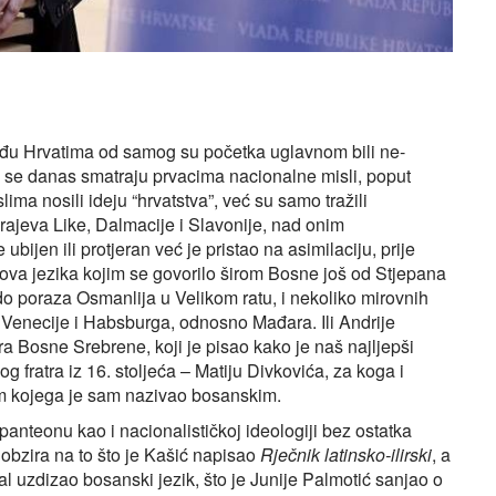
među Hrvatima od samog su početka uglavnom bili ne-
oji se danas smatraju prvacima nacionalne misli, poput
slima nosili ideju “hrvatstva”, već su samo tražili
krajeva Like, Dalmacije i Slavonije, nad onim
jen ili protjeran već je pristao na asimilaciju, prije
hova jezika kojim se govorilo širom Bosne još od Stjepana
do poraza Osmanlija u Velikom ratu, i nekoliko mirovnih
ma Venecije i Habsburga, odnosno Mađara. Ili Andrije
a Bosne Srebrene, koji je pisao kako je naš najljepši
fratra iz 16. stoljeća – Matiju Divkovića, za koga i
om kojega je sam nazivao bosanskim.
anteonu kao i nacionalističkoj ideologiji bez ostatka
 obzira na to što je Kašić napisao
Rječnik latinsko-ilirski
, a
tal uzdizao bosanski jezik, što je Junije Palmotić sanjao o