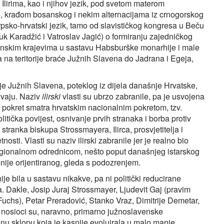
Ilirima, kao i njihov jezik, pod svetom materom
e je, krađom bosanskog i nekim alternacijama iz crnogorskog
rpsko-hrvatski jezik, tamo od slavističkog kongresa u Beču
Vuk Karadžić i Vatroslav Jagić) o formiranju zajedničkog
venskim krajevima u sastavu Habsburške monarhije i male
na teritorije braće Južnih Slavena do Jadrana i Egeja,
je Južnih Slavena, poteklog iz dijela današnje Hrvatske,
ivaju. Naziv
ilirski
vlasti su ubrzo zabranile, pa je usvojena
ski pokret smatra hrvatskim nacionalnim pokretom, tzv.
ička povijest, osnivanje prvih stranaka i borba protiv
ranka biskupa Strossmayera, Ilirca, prosvjetitelja i
ti. Vlasti su naziv ilirski zabranile jer je realno bio
regionalnom odrednicom, nešto poput današnjeg istarskog
ije orijentiranog, gleda s podozrenjem.
ije bila u sastavu nikakve, pa ni politički reducirane
 Dakle, Josip Juraj Strossmayer, Ljudevit Gaj (pravim
Fuchs), Petar Preradović, Stanko Vraz, Dimitrije Demetar,
k nosioci su, naravno, primarno južnoslavenske
ezinu sklopu koja je kasnije evoluirala u malo manje