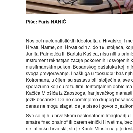
Piše: Faris NANIĆ
Nosioci nacionalističkih ideologija u Hrvatskoj i 
Hrvati. Naime, oni Hrvati od 17. do 19. stoljeća, k
Junija Palmotića ili Bartula Kašića, nisu niti u primi
instrument rekristijanizacije pokorenih i osvojenih 
muslimanskim pukom Bosanskog pašaluka koji nije ubi
svega prevjeravanje. I našli ga u “posudbi” baš nji
Kotromana, u čijem su sastavu bili stoljećima, sve 
sporazuma koji su rezultirali teritorijalnim dobici
Kačića Miošića iz Zaostroga, franjevačkog manastir
jezik bosanski. Da ne spominjemo drugog bosanskog 
danas ne mogu slagati da je pisao i govorio jezik
Sve se njih u hrvatskom nacionalnom imaginariju i p
smatra “nacionalno” ili barem etnički Hrvatima, bez
ne latinsko-hrvatski, što je Kačić Miošić na pijedes