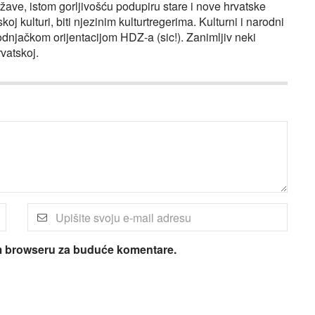
ržave, istom gorljivošću podupiru stare i nove hrvatske
j kulturi, biti njezinim kulturtregerima. Kulturni i narodni
narodnjačkom orijentacijom HDZ-a (sic!). Zanimljiv neki
vatskoj.
om browseru za buduće komentare.