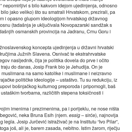
i” nepomirljivi s bilo kakvom idejom ujedinjenja, odnosno
bilo jako veliko) što su smatrali Hrvatskom, prezirali, pa
om i opasno glupom ideologijom hrvatskog državnog
 Bosnu (tadašnja je uključivala Novopazarski sandžak s
dašnjih osmanskih provincija na Jadranu, Crnu Goru i
 južnoslavenskog koncepta ujedinjenja u državni hrvatski
odručjima Južnih Slavena. Osnivač te ekstrahrvatske
gov nasljednik, čija je politika dovela do prve i očito
i traju do danas, Josip Frank bio je Jehudija. On je
 i muslimana na samo katolike i muslimane i neizravno
ajačke političke ideologije – ustaštvo. Tu su redukciju, iz
stupovi bošnjačkog kulturnog preporoda i pripomogli, baš
staškim tvorbama, različitih stepena toksičnosti i
svojim imenima i prezimenima, pa i porijeklu, ne nose ništa
nbegović, neka Bruna Esih (njem.
essig
– sirće), najnovija
legla. Josip Jurčević istraživač je na Institutu “Ivo Pilar”,
oga još, ali je, barem zasada, nebitno. Istim žarom, riječju