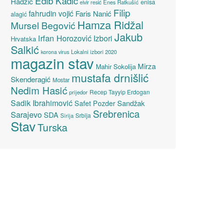
Edib Kadić
Hadžić
enisa
elvir resić
Enes Ratkušić
Filip
fahrudin vojić
Faris Nanić
alagić
Hamza Ridžal
Mursel Begović
Jakub
Irfan Horozović
Izbori
Hrvatska
Salkić
Lokalni izbori 2020
korona virus
magazin stav
Mirza
Mahir Sokolija
mustafa drnišlić
Skenderagić
Mostar
Nedim Hasić
Recep Tayyip Erdogan
prijedor
Sadik Ibrahimović
Sandžak
Safet Pozder
Srebrenica
Sarajevo
SDA
Srbija
Sirija
Stav
Turska