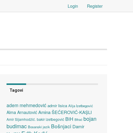
Login
Register
Tagovi
adem mehmedović
admir lisica
Alija Izetbegović
Amina ŠEĆEROVIĆ-KAŞLI
Alma Arnautović
bojan
BiH
Amir Sijamhodžić.
bakir izetbegović
Bihać
budimac
Bošnjaci
Damir
Bosanski jezik