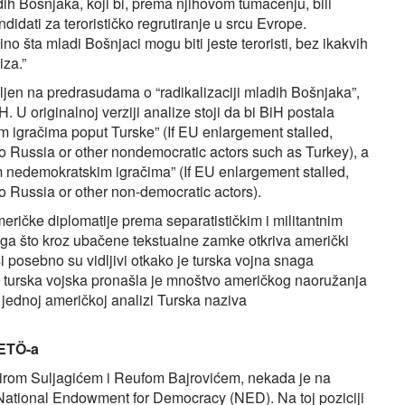
dih Bošnjaka, koji bi, prema njihovom tumačenju, bili
didati za terorističko regrutiranje u srcu Evrope.
o šta mladi Bošnjaci mogu biti jeste teroristi, bez ikakvih
iza.”
ljen na predrasudama o “radikalizaciji mladih Bošnjaka”,
H. U originalnoj verziji analize stoji da bi BiH postala
m igračima poput Turske” (If EU enlargement stalled,
 Russia or other nondemocratic actors such as Turkey), a
im nedemokratskim igračima” (If EU enlargement stalled,
 Russia or other non-democratic actors).
meričke diplomatije prema separatističkim i militantnim
toga što kroz ubačene tekstualne zamke otkriva američki
i posebno su vidljivi otkako je turska vojna snaga
nu turska vojska pronašla je mnoštvo američkog naoružanja
 u jednoj američkoj analizi Turska naziva
ETÖ-a
irom Suljagićem i Reufom Bajrovićem, nekada je na
i National Endowment for Democracy (NED). Na toj poziciji