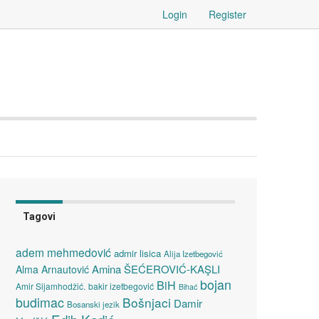
Login
Register
Tagovi
adem mehmedović
admir lisica
Alija Izetbegović
Amina ŠEĆEROVIĆ-KAŞLI
Alma Arnautović
bojan
BiH
Amir Sijamhodžić.
bakir izetbegović
Bihać
budimac
Bošnjaci
Damir
Bosanski jezik