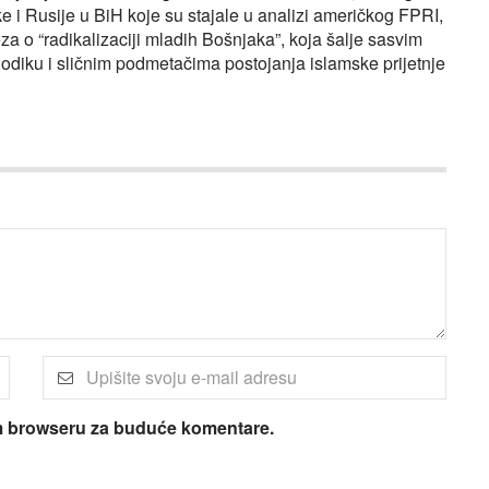
ke i Rusije u BiH koje su stajale u analizi američkog FPRI,
eza o “radikalizaciji mladih Bošnjaka”, koja šalje sasvim
diku i sličnim podmetačima postojanja islamske prijetnje
om browseru za buduće komentare.