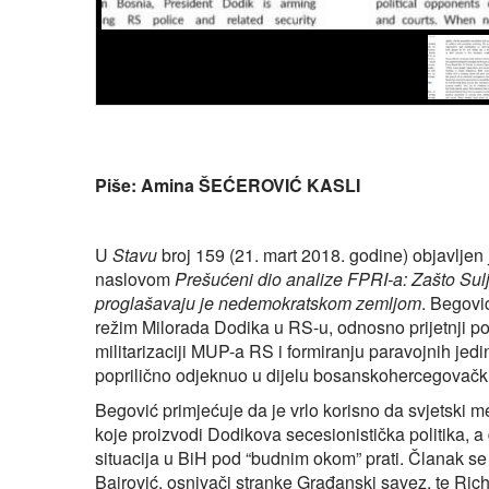
Piše: Amina ŠEĆEROVIĆ KASLI
U
Stavu
broj 159 (21. mart 2018. godine) objavljen
naslovom
Prešućeni dio analize FPRI-a: Zašto Sulja
proglašavaju je nedemokratskom zemljom
. Begovi
režim Milorada Dodika u RS-u, odnosno prijetnji 
militarizaciji MUP-a RS i formiranju paravojnih jed
poprilično odjeknuo u dijelu bosanskohercegovačk
Begović primjećuje da je vrlo korisno da svjetski m
koje proizvodi Dodikova secesionistička politika, a
situacija u BiH pod “budnim okom” prati. Članak se 
Bajrović, osnivači stranke Građanski savez, te Ric