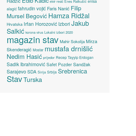
Edib Kadić
Hadžić
enisa
elvir resić
Enes Ratkušić
Filip
fahrudin vojić
Faris Nanić
alagić
Hamza Ridžal
Mursel Begović
Jakub
Irfan Horozović
Izbori
Hrvatska
Salkić
Lokalni izbori 2020
korona virus
magazin stav
Mirza
Mahir Sokolija
mustafa drnišlić
Skenderagić
Mostar
Nedim Hasić
Recep Tayyip Erdogan
prijedor
Sadik Ibrahimović
Sandžak
Safet Pozder
Srebrenica
Sarajevo
SDA
Srbija
Sirija
Stav
Turska