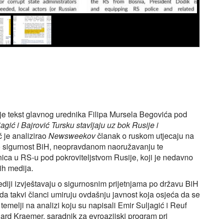
 je tekst glavnog urednika Filipa Mursela Begovića pod
gić i Bajrović Tursku stavljaju uz bok Rusije i
ć je analizirao
Newsweekov
članak o ruskom utjecaju na
po sigurnost BiH, neopravdanom naoružavanju te
inica u RS-u pod pokroviteljstvom Rusije, koji je nedavno
ih medija.
ediji izvještavaju o sigurnosnim prijetnjama po državu BiH
 da takvi članci umiruju ovdašnju javnost koja osjeća da se
temelji na analizi koju su napisali Emir Suljagić i Reuf
hard Kraemer, saradnik za evroazijski program pri