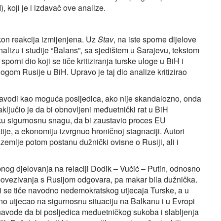
 koji je i izdavač ove analize.
akon reakcija izmijenjena. Uz
Stav
, na iste sporne dijelove
nalizu i studije “Balans”, sa sjedištem u Sarajevu, tekstom
orni dio koji se tiče kritiziranja turske uloge u BiH i
gom Rusije u BiH. Upravo je taj dio analize kritizirao
se navodi kao moguća posljedica, ako nije skandalozno, onda
aključio je da bi obnovljeni međuetnički rat u BiH
ku sigurnosnu snagu, da bi zaustavio proces EU
tije, a ekonomiju izvrgnuo hroničnoj stagnaciji. Autori
zemlje potom postanu dužnički ovisne o Rusiji, ali i
kupnog djelovanja na relaciji Dodik – Vučić – Putin, odnosno
g povezivanja s Rusijom odgovara, pa makar bila dužnička.
koji se tiče navodno nedemokratskog utjecaja Turske, a u
o utjecao na sigurnosnu situaciju na Balkanu i u Evropi
navode da bi posljedica međuetničkog sukoba i slabljenja