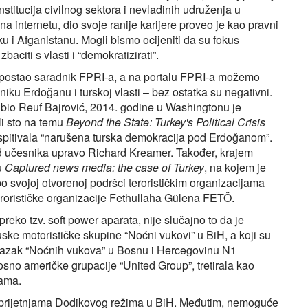
stitucija civilnog sektora i nevladinih udruženja u
na internetu, dio svoje ranije karijere proveo je kao pravni
u i Afganistanu. Mogli bismo ocijeniti da su fokus
citi s vlasti i “demokratizirati”.
postao saradnik FPRI-a, a na portalu FPRI-a možemo
niku Erdoğanu i turskoj vlasti – bez ostatka su negativni.
k bio Reuf Bajrović, 2014. godine u Washingtonu je
i sto na temu
Beyond the State: Turkey's Political Crisis
ispitivala “narušena turska demokracija pod Erdoğanom”.
od učesnika upravo Richard Kreamer. Također, krajem
u
Captured news media: the case of Turkey
, na kojem je
 svojoj otvorenoj podršci terorističkim organizacijama
erorističke organizacije Fethullaha Gülena FETÖ.
 preko tzv. soft power aparata, nije slučajno to da je
ske motorističke skupine “Noćni vukovi” u BiH, a koji su
e ulazak “Noćnih vukova” u Bosnu i Hercegovinu N1
nosno američke grupacije “United Group”, tretirala kao
jama.
 prijetnjama Dodikovog režima u BiH. Međutim, nemoguće