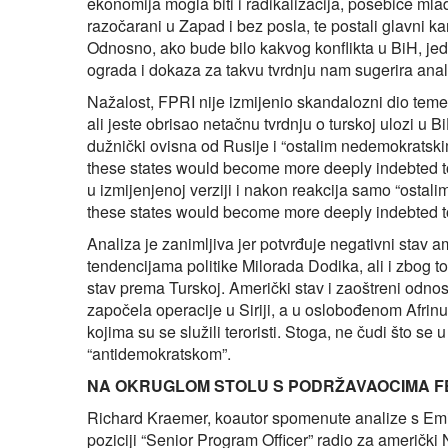
ekonomija mogla biti i radikalizacija, posebice mla
razočarani u Zapad i bez posla, te postali glavni kan
Odnosno, ako bude bilo kakvog konflikta u BiH, jedin
ograda i dokaza za takvu tvrdnju nam sugerira anal
Nažalost, FPRI nije izmijenio skandalozni dio teme
ali jeste obrisao netačnu tvrdnju o turskoj ulozi u Bi
dužnički ovisna od Rusije i “ostalim nedemokratski
these states would become more deeply indebted to
u izmijenjenoj verziji i nakon reakcija samo “ostal
these states would become more deeply indebted to
Analiza je zanimljiva jer potvrđuje negativni stav a
tendencijama politike Milorada Dodika, ali i zbog 
stav prema Turskoj. Američki stav i zaoštreni odnos
započela operacije u Siriji, a u oslobođenom Afri
kojima su se služili teroristi. Stoga, ne čudi što se
“antidemokratskom”.
NA OKRUGLOM STOLU S PODRŽAVAOCIMA F
Richard Kraemer, koautor spomenute analize s Em
poziciji “Senior Program Officer” radio za američk