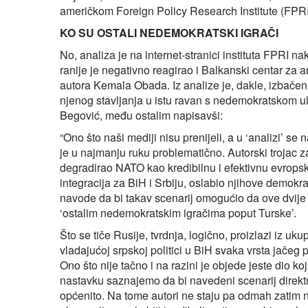
američkom Foreign Policy Research Institute (FPRI),
KO SU OSTALI NEDEMOKRATSKI IGRAČI
No, analiza je na internet-stranici instituta FPRI n
ranije je negativno reagirao i Balkanski centar za a
autora Kemala Obada. Iz analize je, dakle, izbačen sp
njenog stavljanja u istu ravan s nedemokratskom ulo
Begović, među ostalim napisavši:
“Ono što naši mediji nisu prenijeli, a u ‘analizi’ 
je u najmanju ruku problematično. Autorski trojac z
degradirao NATO kao kredibilnu i efektivnu evrops
integracija za BiH i Srbiju, oslabio njihove demokra
navode da bi takav scenarij omogućio da ove dvije 
‘ostalim nedemokratskim igračima poput Turske’.
Što se tiče Rusije, tvrdnja, logično, proizlazi iz u
vladajućoj srpskoj politici u BiH svaka vrsta jače
Ono što nije tačno i na razini je objede jeste dio 
nastavku saznajemo da bi navedeni scenarij direktn
općenito. Na tome autori ne staju pa odmah zatim 