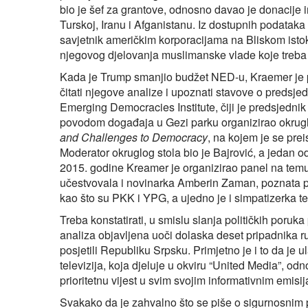
bio je šef za grantove, odnosno davao je donacije in
Turskoj, Iranu i Afganistanu. Iz dostupnih podataka 
savjetnik američkim korporacijama na Bliskom istok
njegovog djelovanja muslimanske vlade koje treba zba
Kada je Trump smanjio budžet NED-u, Kraemer je 
čitati njegove analize i upoznati stavove o predsjed
Emerging Democracies Institute, čiji je predsjedni
povodom događaja u Gezi parku organizirao okrugl
and Challenges to Democracy
, na kojem je se pre
Moderator okruglog stola bio je Bajrović, a jedan 
2015. godine Kreamer je organizirao panel na tem
učestvovala i novinarka Amberin Zaman, poznata po
kao što su PKK i YPG, a ujedno je i simpatizerka t
Treba konstatirati, u smislu slanja političkih poruka
analiza objavljena uoči dolaska deset pripadnika ru
posjetili Republiku Srpsku. Primjetno je i to da j
televizija, koja djeluje u okviru “United Media”, od
prioritetnu vijest u svim svojim informativnim emisi
Svakako da je zahvalno što se piše o sigurnosnim