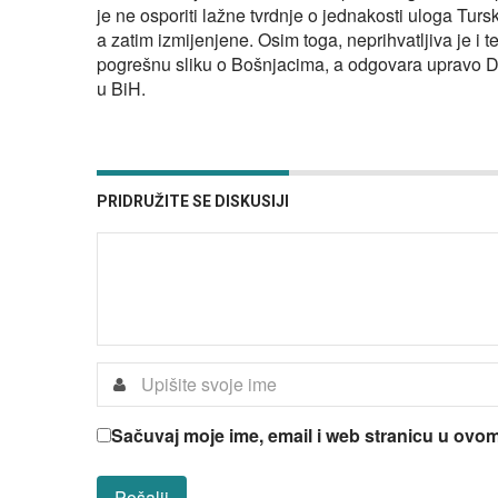
je ne osporiti lažne tvrdnje o jednakosti uloga Turs
a zatim izmijenjene. Osim toga, neprihvatljiva je i t
pogrešnu sliku o Bošnjacima, a odgovara upravo Do
u BiH.
PRIDRUŽITE SE DISKUSIJI
Sačuvaj moje ime, email i web stranicu u ov