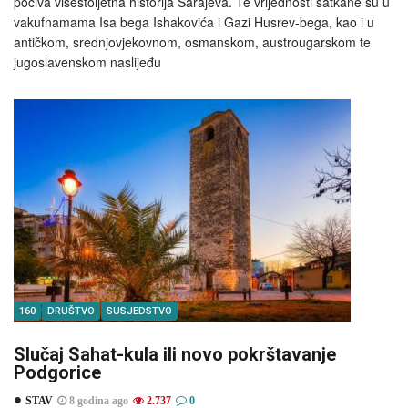
počiva višestoljetna historija Sarajeva. Te vrijednosti satkane su u
vakufnamama Isa bega Ishakovića i Gazi Husrev-bega, kao i u
antičkom, srednjovjekovnom, osmanskom, austrougarskom te
jugoslavenskom naslijeđu
160
DRUŠTVO
SUSJEDSTVO
Slučaj Sahat-kula ili novo pokrštavanje
Podgorice
STAV
8 godina ago
2.737
0