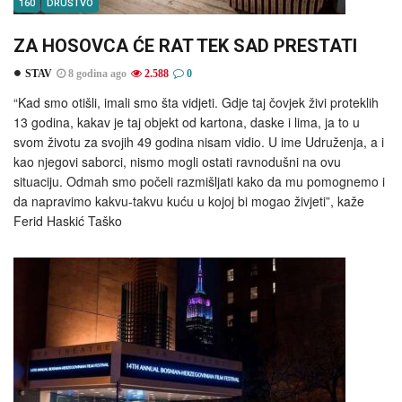
160
DRUŠTVO
ZA HOSOVCA ĆE RAT TEK SAD PRESTATI
STAV
8 godina ago
2.588
0
“Kad smo otišli, imali smo šta vidjeti. Gdje taj čovjek živi proteklih
13 godina, kakav je taj objekt od kartona, daske i lima, ja to u
svom životu za svojih 49 godina nisam vidio. U ime Udruženja, a i
kao njegovi saborci, nismo mogli ostati ravnodušni na ovu
situaciju. Odmah smo počeli razmišljati kako da mu pomognemo i
da napravimo kakvu-takvu kuću u kojoj bi mogao živjeti”, kaže
Ferid Haskić Taško