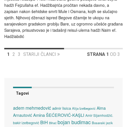
hadži Fejzullaha ef. Hadžibajrića pročitan nekada davno, a
zapisan nakon šehidske smrti Mule i Osmana, kojih se slučajno
sjetih. Njihovoj dženazi ispred Begove džamije te ukopu na
sarajevskom gradskom groblju Bare, uz ogromno učešće građana
Sarajeva, prisustvovao je i tadašnji reisul-ulema hadži Naim ef.
Hadžiabdić
1
2
3
STARIJI ČLANCI
STRANA 1
OD 3
Tagovi
adem mehmedović
Alma
admir lisica
Alija Izetbegović
Amina ŠEĆEROVIĆ-KAŞLI
Arnautović
Amir Sijamhodžić.
bojan budimac
BiH
bakir izetbegović
Bosanski jezik
Bihać