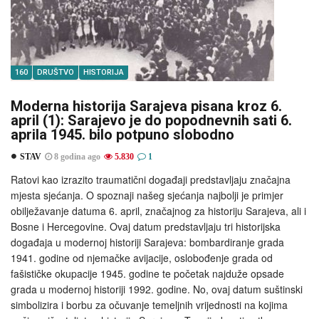
160
DRUŠTVO
HISTORIJA
Moderna historija Sarajeva pisana kroz 6.
april (1): Sarajevo je do popodnevnih sati 6.
aprila 1945. bilo potpuno slobodno
STAV
8 godina ago
5.830
1
Ratovi kao izrazito traumatični događaji predstavljaju značajna
mjesta sjećanja. O spoznaji našeg sjećanja najbolji je primjer
obilježavanje datuma 6. april, značajnog za historiju Sarajeva, ali i
Bosne i Hercegovine. Ovaj datum predstavljaju tri historijska
događaja u modernoj historiji Sarajeva: bombardiranje grada
1941. godine od njemačke avijacije, oslobođenje grada od
fašističke okupacije 1945. godine te početak najduže opsade
grada u modernoj historiji 1992. godine. No, ovaj datum suštinski
simbolizira i borbu za očuvanje temeljnih vrijednosti na kojima