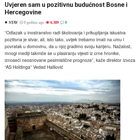
Uvjeren sam u pozitivnu budućnost Bosne i
Hercegovine
STAV
8 godina ago
6.389
0
“ׅOdlazak u inostranstvo radi školovanja i prikupljanja iskustva
pozitivna je stvar, ali, isto tako, uvijek trebamo imati na umu i
povratak u domovinu, da u njoj gradimo svoju karijeru. Nažalost,
mnogi mediji takmiče se u plasiranju vijesti iz crne hronike,
iznoseći neosnovane pesimistične prognoze”, kaže direktor izvoza
“AS Holdinga” Vedad Halilović