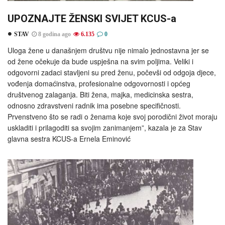
UPOZNAJTE ŽENSKI SVIJET KCUS-a
STAV
8 godina ago
6.135
0
Uloga žene u današnjem društvu nije nimalo jednostavna jer se
od žene očekuje da bude uspješna na svim poljima. Veliki i
odgovorni zadaci stavljeni su pred ženu, počevši od odgoja djece,
vođenja domaćinstva, profesionalne odgovornosti i općeg
društvenog zalaganja. Biti žena, majka, medicinska sestra,
odnosno zdravstveni radnik ima posebne specifičnosti.
Prvenstveno što se radi o ženama koje svoj porodični život moraju
uskladiti i prilagoditi sa svojim zanimanjem”, kazala je za Stav
glavna sestra KCUS-a Ernela Eminović