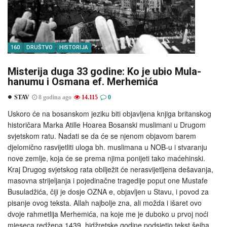
160
DRUŠTVO
HISTORIJA
Misterija duga 33 godine: Ko je ubio Mula-
hanumu i Osmana ef. Merhemića
STAV
8 godina ago
14.115
0
Uskoro će na bosanskom jeziku biti objavljena knjiga britanskog
historičara Marka Atille Hoarea Bosanski muslimani u Drugom
svjetskom ratu. Nadati se da će se njenom objavom barem
djelomično rasvijetliti uloga bh. muslimana u NOB-u i stvaranju
nove zemlje, koja će se prema njima ponijeti tako maćehinski.
Kraj Drugog svjetskog rata obilježit će nerasvijetljena dešavanja,
masovna strijeljanja i pojedinačne tragedije poput one Mustafe
Busuladžića, čiji je dosje OZNA e, objavljen u Stavu, i povod za
pisanje ovog teksta. Allah najbolje zna, ali možda i išaret ovo
dvoje rahmetlija Merhemića, na koje me je duboko u prvoj noći
mjeseca redžepa 1439. hidžretske godine podsjetio tekst šejha