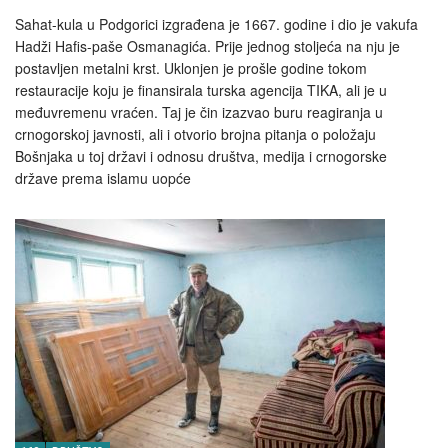
Sahat-kula u Podgorici izgrađena je 1667. godine i dio je vakufa
Hadži Hafis-paše Osmanagića. Prije jednog stoljeća na nju je
postavljen metalni krst. Uklonjen je prošle godine tokom
restauracije koju je finansirala turska agencija TIKA, ali je u
međuvremenu vraćen. Taj je čin izazvao buru reagiranja u
crnogorskoj javnosti, ali i otvorio brojna pitanja o položaju
Bošnjaka u toj državi i odnosu društva, medija i crnogorske
države prema islamu uopće