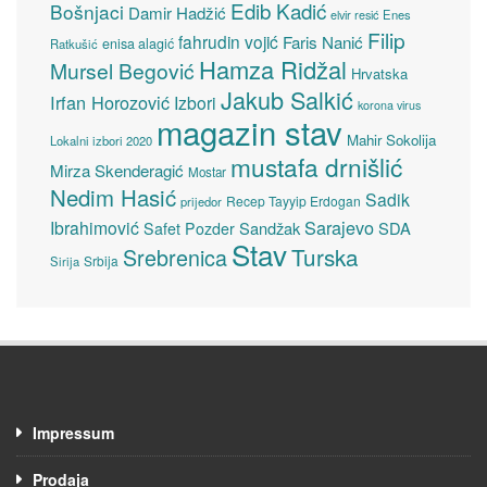
Edib Kadić
Bošnjaci
Damir Hadžić
elvir resić
Enes
Filip
fahrudin vojić
Faris Nanić
enisa alagić
Ratkušić
Hamza Ridžal
Mursel Begović
Hrvatska
Jakub Salkić
Irfan Horozović
Izbori
korona virus
magazin stav
Mahir Sokolija
Lokalni izbori 2020
mustafa drnišlić
Mirza Skenderagić
Mostar
Nedim Hasić
Sadik
Recep Tayyip Erdogan
prijedor
Sarajevo
Ibrahimović
Sandžak
SDA
Safet Pozder
Stav
Turska
Srebrenica
Srbija
Sirija
Impressum
Prodaja