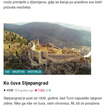
može primijetiti u džamijama, gdje se klanja po pravilima sva četiri
priznata mezheba
160
DRUŠTVO
HISTORIJA
Ko čuva Stjepangrad
STAV
8 godina ago
7.322
0
Stjepangrad je pust od 1835. godine, kad Turci napustiše njegove
zidine. Niko ga više ne čuva, osim otrovnica. Ali, bit će poražena