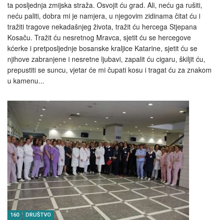
ta posljednja zmijska straža. Osvojit ću grad. Ali, neću ga rušiti,
neću paliti, dobra mi je namjera, u njegovim zidinama čitat ću i
tražiti tragove nekadašnjeg života, tražit ću hercega Stjepana
Kosaču. Tražit ću nesretnog Mravca, sjetit ću se hercegove
kćerke i pretposljednje bosanske kraljice Katarine, sjetit ću se
njihove zabranjene i nesretne ljubavi, zapalit ću cigaru, škiljit ću,
prepustiti se suncu, vjetar će mi čupati kosu i tragat ću za znakom
u kamenu...
160
DRUŠTVO