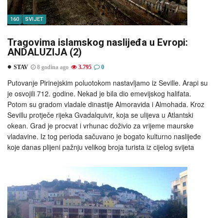
160
SVIJET
Tragovima islamskog naslijeđa u Evropi:
ANDALUZIJA (2)
STAV
8 godina ago
3.795
0
Putovanje Pirinejskim poluotokom nastavljamo iz Seville. Arapi su
je osvojili 712. godine. Nekad je bila dio emevijskog halifata.
Potom su gradom vladale dinastije Almoravida i Almohada. Kroz
Sevillu protječe rijeka Gvadalquivir, koja se ulijeva u Atlantski
okean. Grad je procvat i vrhunac doživio za vrijeme maurske
vladavine. Iz tog perioda sačuvano je bogato kulturno naslijeđe
koje danas plijeni pažnju velikog broja turista iz cijelog svijeta