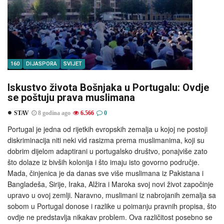
160
DIJASPORA
SVIJET
Iskustvo života Bošnjaka u Portugalu: Ovdje
se poštuju prava muslimana
STAV
8 godina ago
6.566
0
Portugal je jedna od rijetkih evropskih zemalja u kojoj ne postoji
diskriminacija niti neki vid rasizma prema muslimanima, koji su
dobrim dijelom adaptirani u portugalsko društvo, ponajviše zato
što dolaze iz bivših kolonija i što imaju isto govorno područje.
Mada, činjenica je da danas sve više muslimana iz Pakistana i
Bangladeša, Sirije, Iraka, Alžira i Maroka svoj novi život započinje
upravo u ovoj zemlji. Naravno, muslimani iz nabrojanih zemalja sa
sobom u Portugal donose i razlike u poimanju pravnih propisa, što
ovdje ne predstavlja nikakav problem. Ova različitost posebno se