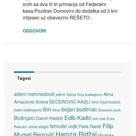
onih sa dva ili tri primanja od Federalni
kasa.Pozdrav Domovini do dodatka od 3 km
mijesec uz obavezno REŠETO .
ODGOVORI
Tagovi
adem mehmedović
Alma
admir lisica
Alija Izetbegović
Amina ŠEĆEROVIĆ-KAŞLI
Arnautović
Amir Sijamhodžić.
bojan budimac
BiH
bakir izetbegović
Bosanski jezik
Bihać
Edib Kadić
Bošnjaci
Damir Hadžić
elvir resić
Enes
Filip
fahrudin vojić
Faris Nanić
enisa alagić
Ratkušić
Hamza Ridžal
Mursel Begović
Hrvatska