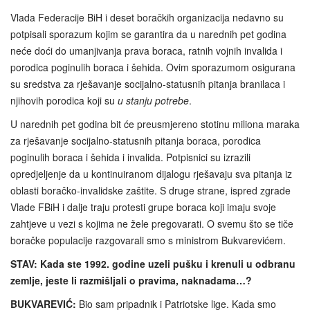
Vlada Federacije BiH i deset boračkih organizacija nedavno su
potpisali sporazum kojim se garantira da u narednih pet godina
neće doći do umanjivanja prava boraca, ratnih vojnih invalida i
porodica poginulih boraca i šehida. Ovim sporazumom osigurana
su sredstva za rješavanje socijalno-statusnih pitanja branilaca i
njihovih porodica koji su
u stanju potrebe
.
U narednih pet godina bit će preusmjereno stotinu miliona maraka
za rješavanje socijalno‑statusnih pitanja boraca, porodica
poginulih boraca i šehida i invalida. Potpisnici su izrazili
opredjeljenje da u kontinuiranom dijalogu rješavaju sva pitanja iz
oblasti boračko‑invalidske zaštite. S druge strane, ispred zgrade
Vlade FBiH i dalje traju protesti grupe boraca koji imaju svoje
zahtjeve u vezi s kojima ne žele pregovarati. O svemu što se tiče
boračke populacije razgovarali smo s ministrom Bukvarevićem.
STAV: Kada ste 1992. godine uzeli pušku i krenuli u odbranu
zemlje, jeste li razmišljali o pravima, naknadama…?
BUKVAREVIĆ:
Bio sam pripadnik i Patriotske lige. Kada smo