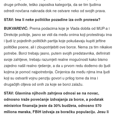
druge prihode, teško zaposliva kategorija, da se tim ljudima
odredi novčana naknada dok ne ostvare neko od svojih prava.
STAV: Ima li neke političke pozadine iza ovih protesta?
BUKVAREVIĆ:
Prema podacima koje je Vlada dobila od MUP-a i
Direkcije policije, jasno se vidi da među onima koji protestiraju ima
i ljudi iz pojedinih političkih partija koje pokušavaju kupiti jeftine
političke poene, ali i zloupotrijebiti ove borce. Nema za tim nikakve
potrebe. Borci trebaju jasno, putem svojih predstavnika, definirati
svoje zahtjeve, trebaju razumjeti realne mogućnosti kako bismo
zajedno našli realno rješenje, a da u prvom redu dođemo do ljudi
kojima je pomoć najpotrebnija. Činjenica da među njima ima ljudi
koji su ostvarili vojnu penziju govori u prilog tome da ima i
drugačijih ciljeva od onih za koje se borci zalažu.
STAV: Glavnina njihovih zahtjeva odnosi se na novac,
odnosno traže povećanje izdvajanja za borce, a podatak
ministrice finansija jeste da 30% budžeta, odnosno 570
miliona maraka, FBiH izdvaja za boračku populaciju. Jesu li