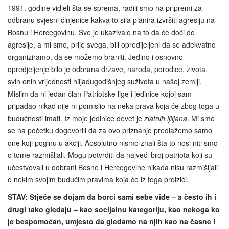
1991. godine vidjeli šta se sprema, radili smo na pripremi za
odbranu svjesni činjenice kakva to sila planira izvršiti agresiju na
Bosnu i Hercegovinu. Sve je ukazivalo na to da će doći do
agresije, a mi smo, prije svega, bili opredijeljeni da se adekvatno
organiziramo, da se možemo braniti. Jedino i osnovno
opredjeljenje bilo je odbrana države, naroda, porodice, života,
svih onih vrijednosti hiljadugodišnjeg suživota u našoj zemlji.
Mislim da ni jedan član Patriotske lige i jedinice kojoj sam
pripadao nikad nije ni pomislio na neka prava koja će zbog toga u
budućnosti imati. Iz moje jedinice devet je
zlatnih ljiljana
. Mi smo
se na početku dogovorili da za ovo priznanje predlažemo samo
one koji poginu u akciji. Apsolutno nismo znali šta to nosi niti smo
o tome razmišljali. Mogu potvrditi da najveći broj patriota koji su
učestvovali u odbrani Bosne i Hercegovine nikada nisu razmišljali
o nekim svojim budućim pravima koja će iz toga proizići.
STAV: Stječe se dojam da borci sami sebe vide – a često ih i
drugi tako gledaju – kao socijalnu kategoriju, kao nekoga ko
je bespomoćan, umjesto da gledamo na njih kao na časne i