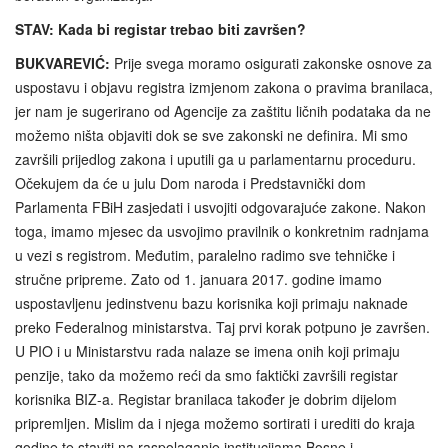
STAV: Kada bi registar trebao biti završen?
BUKVAREVIĆ:
Prije svega moramo osigurati zakonske osnove za
uspostavu i objavu registra izmjenom zakona o pravima branilaca,
jer nam je sugerirano od Agencije za zaštitu ličnih podataka da ne
možemo ništa objaviti dok se sve zakonski ne definira. Mi smo
završili prijedlog zakona i uputili ga u parlamentarnu proceduru.
Očekujem da će u julu Dom naroda i Predstavnički dom
Parlamenta FBiH zasjedati i usvojiti odgovarajuće zakone. Nakon
toga, imamo mjesec da usvojimo pravilnik o konkretnim radnjama
u vezi s registrom. Međutim, paralelno radimo sve tehničke i
stručne pripreme. Zato od 1. januara 2017. godine imamo
uspostavljenu jedinstvenu bazu korisnika koji primaju naknade
preko Federalnog ministarstva. Taj prvi korak potpuno je završen.
U PIO i u Ministarstvu rada nalaze se imena onih koji primaju
penzije, tako da možemo reći da smo faktički završili registar
korisnika BIZ-a. Registar branilaca također je dobrim dijelom
pripremljen. Mislim da i njega možemo sortirati i urediti do kraja
godine te staviti na raspolaganje institucijama Bosne i