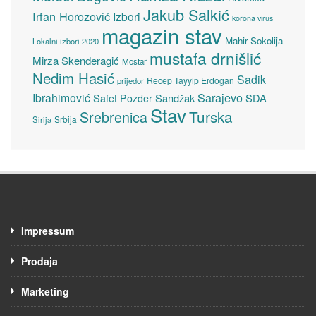
Jakub Salkić
Irfan Horozović
Izbori
korona virus
magazin stav
Mahir Sokolija
Lokalni izbori 2020
mustafa drnišlić
Mirza Skenderagić
Mostar
Nedim Hasić
Sadik
Recep Tayyip Erdogan
prijedor
Sarajevo
Ibrahimović
Sandžak
SDA
Safet Pozder
Stav
Turska
Srebrenica
Srbija
Sirija
Impressum
Prodaja
Marketing