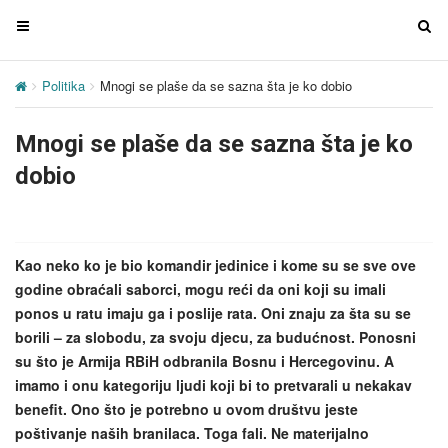
T
T
o
o
g
g
Politika
Mnogi se plaše da se sazna šta je ko dobio
g
g
l
l
Mnogi se plaše da se sazna šta je ko
e
e
n
n
dobio
a
a
v
v
i
i
g
g
Kao neko ko je bio komandir jedinice i kome su se sve ove
a
a
godine obraćali saborci, mogu reći da oni koji su imali
t
t
ponos u ratu imaju ga i poslije rata. Oni znaju za šta su se
i
i
borili – za slobodu, za svoju djecu, za budućnost. Ponosni
o
o
su što je Armija RBiH odbranila Bosnu i Hercegovinu. A
n
n
imamo i onu kategoriju ljudi koji bi to pretvarali u nekakav
benefit. Ono što je potrebno u ovom društvu jeste
poštivanje naših branilaca. Toga fali. Ne materijalno