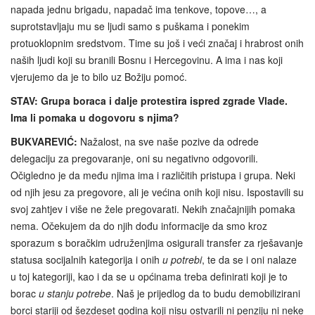
napada jednu brigadu, napadač ima tenkove, topove…, a
suprotstavljaju mu se ljudi samo s puškama i ponekim
protuoklopnim sredstvom. Time su još i veći značaj i hrabrost onih
naših ljudi koji su branili Bosnu i Hercegovinu. A ima i nas koji
vjerujemo da je to bilo uz Božiju pomoć.
STAV: Grupa boraca i dalje protestira ispred zgrade Vlade.
Ima li pomaka u dogovoru s njima?
BUKVAREVIĆ:
Nažalost, na sve naše pozive da odrede
delegaciju za pregovaranje, oni su negativno odgovorili.
Očigledno je da među njima ima i različitih pristupa i grupa. Neki
od njih jesu za pregovore, ali je većina onih koji nisu. Ispostavili su
svoj zahtjev i više ne žele pregovarati. Nekih značajnijih pomaka
nema. Očekujem da do njih dođu informacije da smo kroz
sporazum s boračkim udruženjima osigurali transfer za rješavanje
statusa socijalnih kategorija i onih
u potrebi
, te da se i oni nalaze
u toj kategoriji, kao i da se u općinama treba definirati koji je to
borac
u stanju potrebe
. Naš je prijedlog da to budu demobilizirani
borci stariji od šezdeset godina koji nisu ostvarili ni penziju ni neke