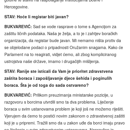
Hercegovine.
STAV: Hoće li registar biti javan?
BUKVAREVIĆ:
Sad se vode rasprave o tome s Agencijom za
zaštitu ličnih podataka. Naša je želja, a to je i zahtjev boračkih
organizacija, da registar bude javan. Mi nemamo ništa protiv da
se objelodane podaci o pripadnosti Oružanim snagama. Kako će
Parlament na to reagirati, vidjet ćemo, ali zbog kompliciranog
ustrojstva naše države, imamo i drugačijih mišljenja.
STAV: Ranije ste isticali da Vam je prioritet zdravstvena
zaštita boraca i zapošljavanje djece šehida i poginulih
boraca. Šta je od toga do sada ostvareno?
BUKVAREVIĆ:
Prilikom preuzimanja ministarske pozicije, u
razgovoru s borcima utvrdili smo ta dva problema. Liječenje
boraca u svim ustanovama problem je koji još ne možemo riješiti.
Vjerujem da ćemo to postići novim zakonom o zdravstvenoj zaštiti
koji je u pripremi. Tražili smo da u zakon uđe da borci imaju pravo
na liječenje u svim zdravstvenim ustanovama. Napravljen je