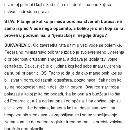
stvarnoj potrebi i koji nikad ništa nisu dobili i na one koji su
ostvarili određena prava.
STAV: Pitanje je koliko je među borcima stvarnih boraca, ne
samo ispred Vlade nego općenito, a koliko je onih koji su rat
proveli u podrumima, u Njemačkoj ili negdje drugo?
BUKVAREVIĆ:
Od završetka rata s tim u vezi vode se polemike.
Federalno ministarstvo odbrane izdalo je svojevremeno uvjerenja
o pripadnosti oružanim snagama, a država je izdala tzv. vojne
certifikate. Dakle, riječ je o ljudima koji kod sebe imaju uvjerenja
da su bili pripadnici OS. Tačno je da je daleko manje onih koji su
bili stvarni borci, od raznih logističara, pozadinaca i čak nekih koji
su na nedozvoljen način došli do tih papira. Ovaj registar treba
pokazati u kojoj je ko bio brigadi, šta ko prima s budžeta i to šta
od Federacije, a šta od kantona i od općina. Ima općina koje su
dijelile zemljište borcima, kantona koji su davali stanove, ima
bespovratnih sredstava za zapošljavanje i samozapošljavanje.
Nema sumnje da na tom registru trebamo raditi s predstavnicima
boračkih organizacija.