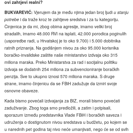
ovi zahtjevi realni?
BUKVAREVIĆ:
Vjerujem da je među njima jedan broj ljudi
u stanju
potrebe
i da traže kroz te zahtjeve sredstva i za tu kategoriju.
Činjenica je da mi, zbog obima agresije, imamo veliki broj
stradalih, imamo 48.000 RVI na isplati, 42.000 porodica poginulih
(usporedbe radi, u Hrvatskoj je to oko 9.700) i 5.000 dobitnika
ratnih priznanja. Na godišnjem nivou za oko 95.000 korisnika
boračko-invalidske zaštite naše ministarstvo izdvaja oko 315
miliona maraka. Preko Ministarstva za rad i socijalnu politiku
izdvaja se dodatnih 254 miliona za subvencioniranje boračkih
penzija. Sve to ukupno iznosi 570 miliona maraka. S druge
strane, imamo činjenicu da se FBiH zadužuje da izmiri svoje
osnovne obaveze.
Kada bismo povećali izdvajanja za BIZ, morali bismo povećati
zaduživanje. Zbog toga smo predložili, a zatim i potpisali,
sporazum između predstavnika Vlade FBiH i boračkih saveza i
udruženja o dostignutom nivou sredstava u budžetu, po kojem se
u narednih pet godina taj nivo neće umanjivati, nego će se od svih