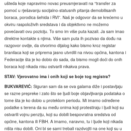
ušteda koje napravimo novac preusmjeravati na “transfer za
pomoć u rješavanju socijalno-statusnih pitanja demobilisanih
boraca, porodica šehida i RVI”. Naš je odgovor da se krećemo u
okviru raspoloživih sredstava i da objektivno ne možemo
povećavati ovu poziciju. To smo im više puta kazali. Ja sam imao
direktne kontakte s njima. Više sam puta ih pozivao da dođu na
razgovor ovdje, da otvorimo dijalog kako bismo kroz registar
branilaca koji se priprema jasno utvrdili na nivou općina, kantona i
Federacije šta je ko dobio do sada, da bismo mogli doći do onih
boraca koji nikada nisu ostvarili nikakva prava.
STAV: Vjerovatno ima i onih koji se boje tog registra?
BUKVAREVIĆ:
Siguran sam da se ova galama diže i postavljaju
se razne prepreke i zato što se ljudi boje objavljivanja podataka o
tome šta je ko dobio u proteklom periodu. Mi imamo određene
podatke s terena da su među onima koji protestiraju i ljudi koji su
ostvarili vojnu penziju, koji su dobili bespovratna sredstva od
općine, kantona ili FBiH. A imamo, naravno, tu i ljude koji nikada
ništa nisu dobili. Oni bi se sami trebali razdvojiti na one koji su u