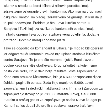
iskorak u smislu da borci i članovi njihovih porodica imaju
zdravstveno osiguranje u svim kantonima. Ako nisu na drugi način
osigurani, kantoni im plaćaju zdravstveno osiguranje. Mislim da je
to ipak nedovoljno. Problem je što u dva klinička centra, u
Sarajevu i Tuzli, koji, za razliku od kantonalnih bolnica, imaju
najbolju opremu i sva potrebna zdravstvena odjeljenja, dodatne
pretrage i liječenje moraju dodatno platiti.
Tako se dogodilo da komandant iz Bihaća nije mogao biti operiran
jer odgovarajući kantonalni zavod nije uplatio sredstva Kliničkom
centru Sarajevo. To je ono što moramo riješiti. Borci ulaze u
godine kada sve više obolijevaju. Drugi prioritet na kojem smo
nešto više radili, i to je dalo bolje rezultate, jeste zapošljavanje.
Kada sam preuzeo Ministarstvo, bilo je 6.600 nezaposlene djece
šehida i poginulih boraca. Sada ih je manje od 5.000. Javnim
zagovaranjem i zajedničkim aktivnostima s firmama i Zavodom za
zapošljavanje izdvojeno je 700.000 maraka u ovoj, a 400.000
maraka u prošloj godini za zapošljavanje osoba iz ove kategorije.
Kantoni su još dodali dio svojih sredstava i upravo traju javni