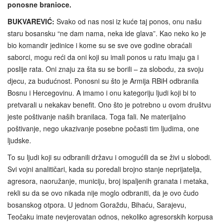
ponosne branioce.
BUKVAREVIĆ:
Svako od nas nosi iz kuće taj ponos, onu našu
staru bosansku “ne dam nama, neka ide glava”. Kao neko ko je
bio komandir jedinice i kome su se sve ove godine obraćali
saborci, mogu reći da oni koji su imali ponos u ratu imaju ga i
poslije rata. Oni znaju za šta su se borili – za slobodu, za svoju
djecu, za budućnost. Ponosni su što je Armija RBiH odbranila
Bosnu i Hercegovinu. A imamo i onu kategoriju ljudi koji bi to
pretvarali u nekakav benefit. Ono što je potrebno u ovom društvu
jeste poštivanje naših branilaca. Toga fali. Ne materijalno
poštivanje, nego ukazivanje posebne počasti tim ljudima, one
ljudske.
To su ljudi koji su odbranili državu i omogućili da se živi u slobodi.
Svi vojni analitičari, kada su poredali brojno stanje neprijatelja,
agresora, naoružanje, municiju, broj ispaljenih granata i metaka,
rekli su da se ovo nikada nije moglo odbraniti, da je ovo čudo
bosanskog otpora. U jednom Goraždu, Bihaću, Sarajevu,
Teočaku imate nevjerovatan odnos, nekoliko agresorskih korpusa