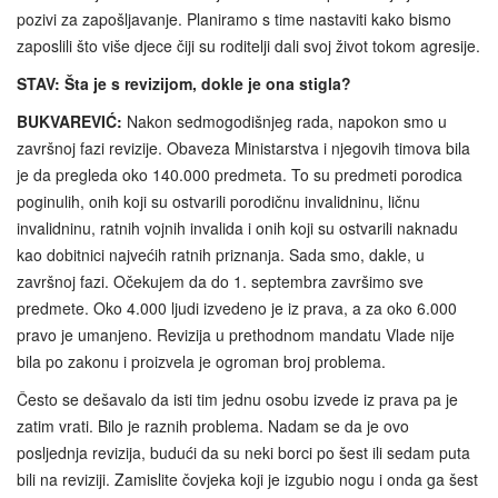
pozivi za zapošljavanje. Planiramo s time nastaviti kako bismo
zaposlili što više djece čiji su roditelji dali svoj život tokom agresije.
STAV: Šta je s revizijom, dokle je ona stigla?
BUKVAREVIĆ:
Nakon sedmogodišnjeg rada, napokon smo u
završnoj fazi revizije. Obaveza Ministarstva i njegovih timova bila
je da pregleda oko 140.000 predmeta. To su predmeti porodica
poginulih, onih koji su ostvarili porodičnu invalidninu, ličnu
invalidninu, ratnih vojnih invalida i onih koji su ostvarili naknadu
kao dobitnici najvećih ratnih priznanja. Sada smo, dakle, u
završnoj fazi. Očekujem da do 1. septembra završimo sve
predmete. Oko 4.000 ljudi izvedeno je iz prava, a za oko 6.000
pravo je umanjeno. Revizija u prethodnom mandatu Vlade nije
bila po zakonu i proizvela je ogroman broj problema.
Često se dešavalo da isti tim jednu osobu izvede iz prava pa je
zatim vrati. Bilo je raznih problema. Nadam se da je ovo
posljednja revizija, budući da su neki borci po šest ili sedam puta
bili na reviziji. Zamislite čovjeka koji je izgubio nogu i onda ga šest