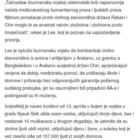
„Tatmadaw (burmanska vojska) sistematski krši najosnovnija
načela međunarodnog humanitarnog prava i ljudskih prava.
Njihovo ponašanje protiv civilnog stanovništva država Rakain i
Chin moglo bi se smatrati ratnim zločinima i zločinima protiv
čovječnosti”, rekao je Lee, koji je pozvao na uspostavljanje
primirja.
Lee je optužio burmansku vojsku da bombarduje civilno
stanovništvo iz aviona i artiljerijom u Arakanu, uz granicu s
Bangladešom i u Arakanu susjednoj državi Chin, sprječavajući
ranjene da dobiju medicinsku pomoć, da uništavaju škole i
domove i pritvaraju bez odgovarajućih garancija poštenog
sudskog postupka, jer su osumnjičeni bili pripadnici AA-a i
podvrgavali su ih mučenju.
Izvjestitelj je naveo incident od 13. aprrila u kojem je vojska u
gradu Kyauk Seik ubila osam osoba, uključujući dvoje djece, kao i
nestanak 10 muškaraca u drugom događaju, te ustvrdio da su
stotine ljudi ubili vojnici, uključujući djecu i žene, u sukobu koji je
već raselio više od 157.000 ljudi iz svojih domova.