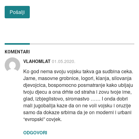
KOMENTARI
VLAHOMLAT
01.05.2020.
Ko god nema svoju vojsku takva ga sudbina ceka.
Jame, masovne grobnice, logori, klanja, silovanja
djevojcica, bospomocno posmatranje kako ubijaju
tvoju djecu a ona drhte od straha i zovu tvoje ime,
glad, izbjeglistovo, siromastvo …… I onda dobri
mali jugobalija kaze da on ne voli vojsku i oruzije
samo da dokaze srbima da je on moderni i urbani
“evropski” covjek.
ODGOVORI