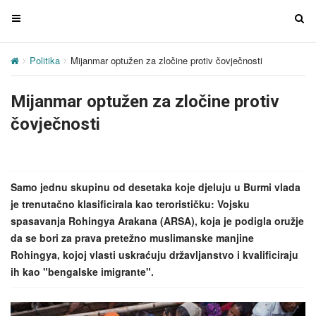
T
T
o
o
g
g
Politika
Mijanmar optužen za zločine protiv čovječnosti
g
g
l
l
Mijanmar optužen za zločine protiv
e
e
n
n
čovječnosti
a
a
v
v
i
i
g
g
Samo jednu skupinu od desetaka koje djeluju u Burmi vlada
a
a
je trenutačno klasificirala kao terorističku: Vojsku
t
t
spasavanja Rohingya Arakana (ARSA), koja je podigla oružje
i
i
da se bori za prava pretežno muslimanske manjine
o
o
Rohingya, kojoj vlasti uskraćuju državljanstvo i kvalificiraju
n
n
ih kao "bengalske imigrante".