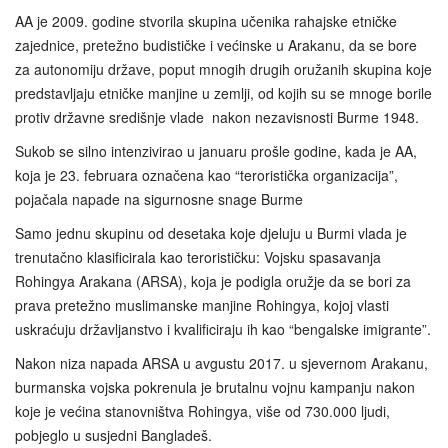
AA je 2009. godine stvorila skupina učenika rahajske etničke
zajednice, pretežno budističke i većinske u Arakanu, da se bore
za autonomiju države, poput mnogih drugih oružanih skupina koje
predstavljaju etničke manjine u zemlji, od kojih su se mnoge borile
protiv državne središnje vlade nakon nezavisnosti Burme 1948.
Sukob se silno intenzivirao u januaru prošle godine, kada je AA,
koja je 23. februara označena kao “teroristička organizacija”,
pojačala napade na sigurnosne snage Burme
Samo jednu skupinu od desetaka koje djeluju u Burmi vlada je
trenutačno klasificirala kao terorističku: Vojsku spasavanja
Rohingya Arakana (ARSA), koja je podigla oružje da se bori za
prava pretežno muslimanske manjine Rohingya, kojoj vlasti
uskraćuju državljanstvo i kvalificiraju ih kao “bengalske imigrante”.
Nakon niza napada ARSA u avgustu 2017. u sjevernom Arakanu,
burmanska vojska pokrenula je brutalnu vojnu kampanju nakon
koje je većina stanovništva Rohingya, više od 730.000 ljudi,
pobjeglo u susjedni Bangladeš.