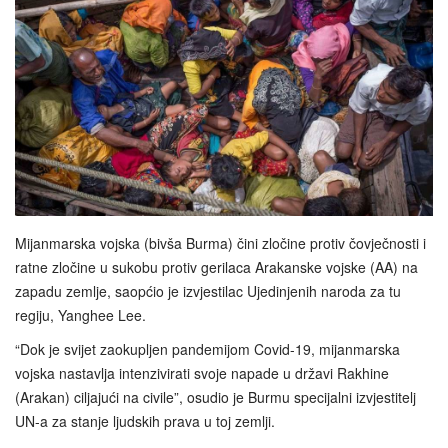
Mijanmarska vojska (bivša Burma) čini zločine protiv čovječnosti i
ratne zločine u sukobu protiv gerilaca Arakanske vojske (AA) na
zapadu zemlje, saopćio je izvjestilac Ujedinjenih naroda za tu
regiju, Yanghee Lee.
“Dok je svijet zaokupljen pandemijom Covid-19, mijanmarska
vojska nastavlja intenzivirati svoje napade u državi Rakhine
(Arakan) ciljajući na civile”, osudio je Burmu specijalni izvjestitelj
UN-a za stanje ljudskih prava u toj zemlji.