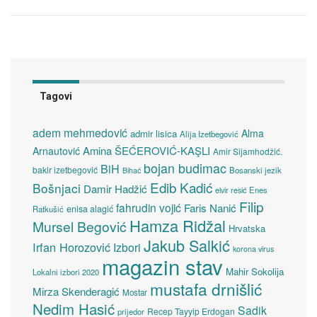
Tagovi
adem mehmedović
Alma
admir lisica
Alija Izetbegović
Amina ŠEĆEROVIĆ-KAŞLI
Arnautović
Amir Sijamhodžić.
bojan budimac
BiH
bakir izetbegović
Bosanski jezik
Bihać
Edib Kadić
Bošnjaci
Damir Hadžić
elvir resić
Enes
Filip
fahrudin vojić
Faris Nanić
enisa alagić
Ratkušić
Hamza Ridžal
Mursel Begović
Hrvatska
Jakub Salkić
Irfan Horozović
Izbori
korona virus
magazin stav
Mahir Sokolija
Lokalni izbori 2020
mustafa drnišlić
Mirza Skenderagić
Mostar
Nedim Hasić
Sadik
Recep Tayyip Erdogan
prijedor