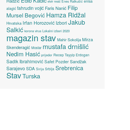
Edib Kadić
Hadžić
enisa
elvir resić
Enes Ratkušić
Filip
fahrudin vojić
Faris Nanić
alagić
Hamza Ridžal
Mursel Begović
Jakub
Irfan Horozović
Izbori
Hrvatska
Salkić
Lokalni izbori 2020
korona virus
magazin stav
Mirza
Mahir Sokolija
mustafa drnišlić
Skenderagić
Mostar
Nedim Hasić
Recep Tayyip Erdogan
prijedor
Sadik Ibrahimović
Sandžak
Safet Pozder
Srebrenica
Sarajevo
SDA
Srbija
Sirija
Stav
Turska