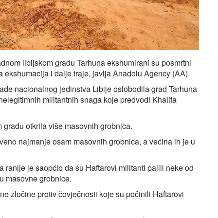
adnom libijskom gradu Tarhuna ekshumirani su posmrtni
 a ekshumacija i dalje traje, javlja Anadolu Agency (AA).
de nacionalnog jedinstva Libije oslobodila grad Tarhuna
 nelegitimnih militantnih snaga koje predvodi Khalifa
 gradu otkrila više masovnih grobnica.
riveno najmanje osam masovnih grobnica, a većina ih je u
 ranije je saopćio da su Haftarovi militanti palili neke od
i u masovne grobnice.
ne zločine protiv čovječnosti koje su počinili Haftarovi