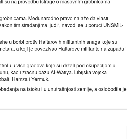
vali su na provedbu istrage o masovnim grobnicama i
m grobnicama. Međunarodno pravo nalaže da vlasti
ezakonitim stradanjima ljudi“, navodi se u poruci UNSMIL-
ehe u borbi protiv Haftarovih militantnih snaga koje su
metara, a koji je povezivao Haftarove militante na zapadu i
kontrolu u više gradova koje su držali pod okupacijom u
rhunu, kao i zračnu bazu Al-Watiya. Libijska vojska
ekbali, Hamza i Yermuk.
bađanja na istoku i u unutrašnjosti zemlje, a oslobodila je