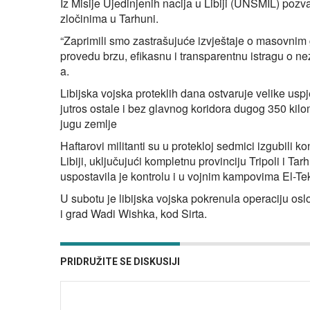
Iz Misije Ujedinjenih nacija u Libiji (UNSMIL) poz
zločinima u Tarhuni.
“Zaprimili smo zastrašujuće izvještaje o masovni
provedu brzu, efikasnu i transparentnu istragu o n
a.
Libijska vojska proteklih dana ostvaruje velike uspj
jutros ostale i bez glavnog koridora dugog 350 kilo
jugu zemlje
Haftarovi militanti su u protekloj sedmici izgubili 
Libiji, uključujući kompletnu provinciju Tripoli i Ta
uspostavila je kontrolu i u vojnim kampovima El-T
U subotu je libijska vojska pokrenula operaciju oslo
i grad Wadi Wishka, kod Sirta.
PRIDRUŽITE SE DISKUSIJI