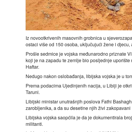
Iz novootkrivenih masovnih grobnica u sjeverozap
ostaci više od 150 osoba, uključujući žene i djecu,
Prošle sedmice je vojska međunarodno priznate Vla
koji je na zapadu te zemlje bio posljednje uporište
Haftar.
Nedugo nakon oslobađanja, libijska vojska je u tom
Prema podacima Ujedinjenih nacija, u Libiji je otk
Taruni.
Libijski ministar unutrašnjih poslova Fathi Bashagha
zarobljenika, a da su desetine njih živi zakopavan
Libijska vojska saopćila je da je dokumentirala broj
militanti.