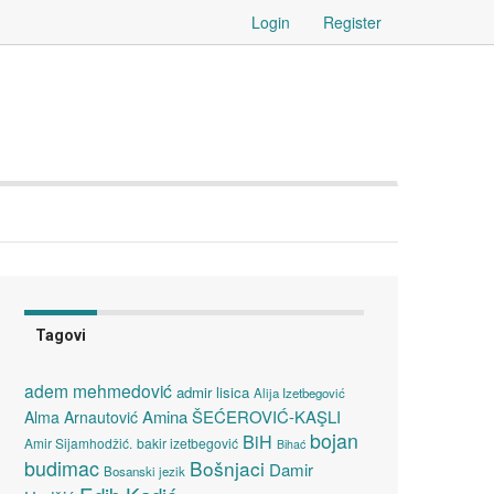
Login
Register
Tagovi
adem mehmedović
admir lisica
Alija Izetbegović
Amina ŠEĆEROVIĆ-KAŞLI
Alma Arnautović
bojan
BiH
Amir Sijamhodžić.
bakir izetbegović
Bihać
budimac
Bošnjaci
Damir
Bosanski jezik