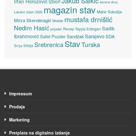
Jakub Salkić
Irfan Horozović
Izbori
korona virus
magazin stav
Mahir Sokolija
Lokalni izbori 2020
mustafa drnišlić
Mirza Skenderagić
Mostar
Nedim Hasić
Sadik
Recep Tayyip Erdogan
prijedor
Sarajevo
Ibrahimović
Sandžak
SDA
Safet Pozder
Stav
Turska
Srebrenica
Srbija
Sirija
Impressum
Prodaja
Marketing
Pretplata na digitalno izdanje