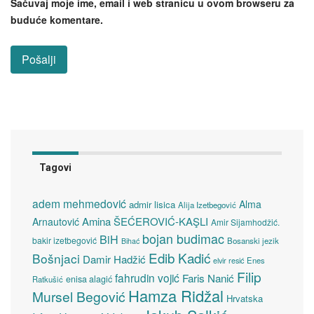
Sačuvaj moje ime, email i web stranicu u ovom browseru za
buduće komentare.
Tagovi
adem mehmedović
Alma
admir lisica
Alija Izetbegović
Amina ŠEĆEROVIĆ-KAŞLI
Arnautović
Amir Sijamhodžić.
bojan budimac
BiH
bakir izetbegović
Bosanski jezik
Bihać
Edib Kadić
Bošnjaci
Damir Hadžić
elvir resić
Enes
Filip
fahrudin vojić
Faris Nanić
enisa alagić
Ratkušić
Hamza Ridžal
Mursel Begović
Hrvatska