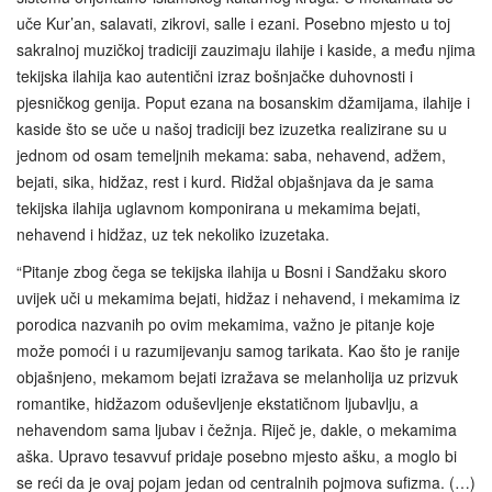
uče Kur’an, salavati, zikrovi, salle i ezani. Posebno mjesto u toj
sakralnoj muzičkoj tradiciji zauzimaju ilahije i kaside, a među njima
tekijska ilahija kao autentični izraz bošnjačke duhovnosti i
pjesničkog genija. Poput ezana na bosanskim džamijama, ilahije i
kaside što se uče u našoj tradiciji bez izuzetka realizirane su u
jednom od osam temeljnih mekama: saba, nehavend, adžem,
bejati, sika, hidžaz, rest i kurd. Ridžal objašnjava da je sama
tekijska ilahija uglavnom komponirana u mekamima bejati,
nehavend i hidžaz, uz tek nekoliko izuzetaka.
“Pitanje zbog čega se tekijska ilahija u Bosni i Sandžaku skoro
uvijek uči u mekamima bejati, hidžaz i nehavend, i mekamima iz
porodica nazvanih po ovim mekamima, važno je pitanje koje
može pomoći i u razumijevanju samog tarikata. Kao što je ranije
objašnjeno, mekamom bejati izražava se melanholija uz prizvuk
romantike, hidžazom oduševljenje ekstatičnom ljubavlju, a
nehavendom sama ljubav i čežnja. Riječ je, dakle, o mekamima
aška. Upravo tesavvuf pridaje posebno mjesto ašku, a moglo bi
se reći da je ovaj pojam jedan od centralnih pojmova sufizma. (…)