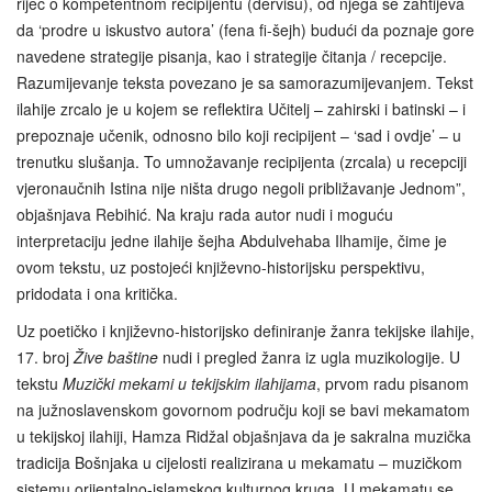
riječ o kompetentnom recipijentu (dervišu), od njega se zahtijeva
da ‘prodre u iskustvo autora’ (fena fi-šejh) budući da poznaje gore
navedene strategije pisanja, kao i strategije čitanja / recepcije.
Razumijevanje teksta povezano je sa samorazumijevanjem. Tekst
ilahije zrcalo je u kojem se reflektira Učitelj – zahirski i batinski – i
prepoznaje učenik, odnosno bilo koji recipijent – ‘sad i ovdje’ – u
trenutku slušanja. To umnožavanje recipijenta (zrcala) u recepciji
vjeronaučnih Istina nije ništa drugo negoli približavanje Jednom”,
objašnjava Rebihić. Na kraju rada autor nudi i moguću
interpretaciju jedne ilahije šejha Abdulvehaba Ilhamije, čime je
ovom tekstu, uz postojeći književno-historijsku perspektivu,
pridodata i ona kritička.
Uz poetičko i književno-historijsko definiranje žanra tekijske ilahije,
17. broj
Žive baštine
nudi i pregled žanra iz ugla muzikologije. U
tekstu
Muzički mekami u tekijskim ilahijama
, prvom radu pisanom
na južnoslavenskom govornom području koji se bavi mekamatom
u tekijskoj ilahiji, Hamza Ridžal objašnjava da je sakralna muzička
tradicija Bošnjaka u cijelosti realizirana u mekamatu – muzičkom
sistemu orijentalno-islamskog kulturnog kruga. U mekamatu se