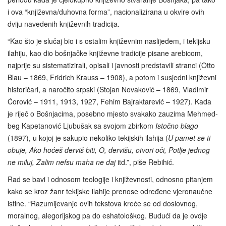
i ova “književna/duhovna forma”, nacionalizirana u okvire ovih
dviju navedenih književnih tradicija.
“Kao što je slučaj bio i s ostalim književnim naslijeđem, i tekijsku
ilahiju, kao dio bošnjačke književne tradicije pisane arebicom,
najprije su sistematizirali, opisali i javnosti predstavili stranci (Otto
Blau – 1869, Fridrich Krauss – 1908), a potom i susjedni književni
historičari, a naročito srpski (Stojan Novaković – 1869, Vladimir
Ćorović – 1911, 1913, 1927, Fehim Bajraktarević – 1927). Kada
je riječ o Bošnjacima, posebno mjesto svakako zauzima Mehmed-
beg Kapetanović Ljubušak sa svojom zbirkom
Istočno blago
(1897), u kojoj je sakupio nekoliko tekijskih ilahija (
U pamet se ti
obuje, Ako hoćeš derviš biti, O, dervišu, otvori oči, Potlje jednog
ne miluj, Zalim nefsu maha ne daj
itd.”, piše Rebihić.
Rad se bavi i odnosom teologije i književnosti, odnosno pitanjem
kako se kroz žanr tekijske ilahije prenose određene vjeronaučne
istine. “Razumijevanje ovih tekstova kreće se od doslovnog,
moralnog, alegorijskog pa do eshatološkog. Budući da je ovdje