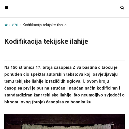
T
T
o
o
g
g
270
Kodifikacija tekijske ilahije
g
g
l
l
Kodifikacija tekijske ilahije
e
e
n
n
a
a
v
v
Na 150 stranica 17. broja časopisa Živa baština čitaocu je
i
i
ponuđen cio spektar autorskih tekstova koji osvjetljavaju
g
g
temu tekijske ilahije iz različitih uglova. U ovom broju
a
a
časopisa prvi je put na stručan i naučan način kodificiran i
t
t
standardiziran žanr tekijske ilahije, što neumoljivo svjedoči o
i
i
bitnosti ovog (broja) časopisa za bosnistiku
o
o
n
n