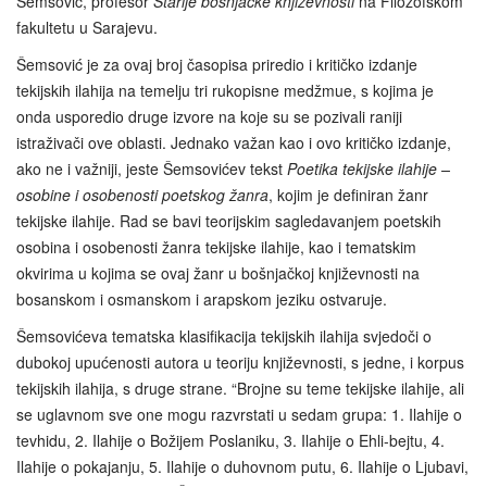
Šemsović, profesor
Starije bošnjačke književnosti
na Filozofskom
fakultetu u Sarajevu.
Šemsović je za ovaj broj časopisa priredio i kritičko izdanje
tekijskih ilahija na temelju tri rukopisne medžmue, s kojima je
onda usporedio druge izvore na koje su se pozivali raniji
istraživači ove oblasti. Jednako važan kao i ovo kritičko izdanje,
ako ne i važniji, jeste Šemsovićev tekst
Poetika tekijske ilahije –
osobine i osobenosti poetskog žanra
, kojim je definiran žanr
tekijske ilahije. Rad se bavi teorijskim sagledavanjem poetskih
osobina i osobenosti žanra tekijske ilahije, kao i tematskim
okvirima u kojima se ovaj žanr u bošnjačkoj književnosti na
bosanskom i osmanskom i arapskom jeziku ostvaruje.
Šemsovićeva tematska klasifikacija tekijskih ilahija svjedoči o
dubokoj upućenosti autora u teoriju književnosti, s jedne, i korpus
tekijskih ilahija, s druge strane. “Brojne su teme tekijske ilahije, ali
se uglavnom sve one mogu razvrstati u sedam grupa: 1. Ilahije o
tevhidu, 2. Ilahije o Božijem Poslaniku, 3. Ilahije o Ehli-bejtu, 4.
Ilahije o pokajanju, 5. Ilahije o duhovnom putu, 6. Ilahije o Ljubavi,