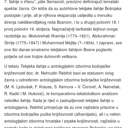
7. Ilahije o irfanu”, piše Šemsović, precizno definirajući tematski
spektar žanra. On ističe da su autohtone tekijske ilahije Bošnjaka
postojale i prije, ali je njihova ekspanzija uslijedila u trenutku
širenja nakšibendijskog reda Bosnom, i to u drugoj polovini 18. i
prvoj polovini 19. stoljeća. Najznačajniji tarikatski šejhovi ovoga
razdoblja su: Abdulvehab Ilhamija (1773–1821), Abdurahman
Sirrija (1775–1847) i Muhammed Mejlija (?–1854). I zapravo, sve
ono što danas smatramo tekijskom ilahijom Bosne poglavito
potječe od ove trojice duhovnih velikana.
U tekstu
Tekijska ilahija u antologijskim izborima bošnjačke
književnosti
doc. dr. Nehrudin Rebihić bavi se statusom ovog
žanra u određenim antologijskim izborima bošnjačke književnosti
(M. K. Ljubušak, F. Krauss, S. Kemura – V. Ćorović, A. Nametak,
R. Kadić i M. Huković), te komparativno-tekstološkom analizom
nekoliko ilahija. Kada je riječ o zastupljenosti tekijske ilahije u
antologijama, Rebihić primjećuje da su one najčešće prisutne u
izborima bošnjačke pučke književnosti (alhamijado), ali i u nekim
antologijskim izborima hrvatske i srpske književnosti, najčešće u
periodu kada je cjelokupno književno stvaranje Bošnjaka, pa tako