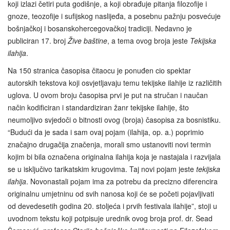
koji izlazi četiri puta godišnje, a koji obrađuje pitanja filozofije i
gnoze, teozofije i sufijskog naslijeđa, a posebnu pažnju posvećuje
bošnjačkoj i bosanskohercegovačkoj tradiciji. Nedavno je
publiciran 17. broj
Žive baštine
, a tema ovog broja jeste
Tekijska
ilahija
.
Na 150 stranica časopisa čitaocu je ponuđen cio spektar
autorskih tekstova koji osvjetljavaju temu tekijske ilahije iz različitih
uglova. U ovom broju časopisa prvi je put na stručan i naučan
način kodificiran i standardiziran žanr tekijske ilahije, što
neumoljivo svjedoči o bitnosti ovog (broja) časopisa za bosnistiku.
“Budući da je sada i sam ovaj pojam (ilahija, op. a.) poprimio
značajno drugačija značenja, morali smo ustanoviti novi termin
kojim bi bila označena originalna ilahija koja je nastajala i razvijala
se u isključivo tarikatskim krugovima. Taj novi pojam jeste
tekijska
ilahija
. Novonastali pojam ima za potrebu da precizno diferencira
originalnu umjetninu od svih nanosa koji će se početi pojavljivati
od devedesetih godina 20. stoljeća i prvih festivala ilahije”, stoji u
uvodnom tekstu koji potpisuje urednik ovog broja prof. dr. Sead