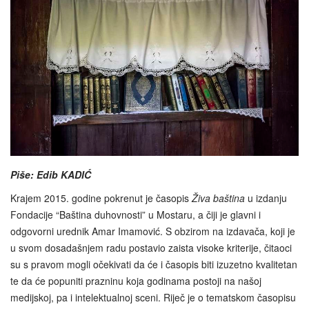
Piše: Edib KADIĆ
Krajem 2015. godine pokrenut je časopis
Živa baština
u izdanju
Fondacije “Baština duhovnosti” u Mostaru, a čiji je glavni i
odgovorni urednik Amar Imamović. S obzirom na izdavača, koji je
u svom dosadašnjem radu postavio zaista visoke kriterije, čitaoci
su s pravom mogli očekivati da će i časopis biti izuzetno kvalitetan
te da će popuniti prazninu koja godinama postoji na našoj
medijskoj, pa i intelektualnoj sceni. Riječ je o tematskom časopisu