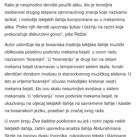
Kako je neophodno derviše poučiti ašku, što je temeljna
osobenost drugog stepena vjeronaučnog znanja koje nazivamo
tarikat, i melodije tekijskih ilahija komponirane su u mekamima
aška. Preko njih derviši upoznaju ljubav i čežnju na razini koja
prekoračuje diskurzivni govor”, piše Ridžal.
Autor ustvrđuje da je bosanska tradicija tekijske ilahije muzički
oblikovala posebnu podvrstu mekama bejati, u ovom radu
nazvanom “bosnejni”. U “bosnejniju” je drugi ton na oktavi
mekama bejati izravnavan u temperovani sistem skala, tonski
identičan dorskom modusu iz starocrkvenog muzičkog sistema. U
isto je vrijeme“bosnejni” očuvao melodijsko kretanje (sejir)
mekama bejati, što ovu skalu nesumnjivo svrstava u sistem
mekamata. U “otkrivanju” nove podvrste mekama bejati, te
ukazivanju na utjecaj tekijskih ilahija na savremene ilahije i kaside
na bosanskom jeziku, poseban je značaj ovog rada.
U ovom broju
Žive baštine
publicirani su još i notni zapisi nekih
tekijskih ilahija, zatim uporedna analiza ilahija Abdurahmana
Sirrije na osnovu dvaju izvornika, rukopisnog teksta i štampane