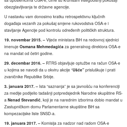
obezglavljivanja te državne agencije.
U nastavku vam donosimo kratku retrospektivnu ključnih
događaja vezanih za pokušaj smjene rukovodstva OSA-e i
stavljanje Agencije pod kontrolu određenih političkih struktura.
19. novembar 2015. –
Vijeće ministara BiH na redovnoj sjednici
imenuje
Osmana Mehmedagića
za generalnog direktora OSA-e
na mandat od četiri godine.
29. decembar 2016. –
RTRS objavljuje optužbe na račun OSA-e
u kojima se navodi da u okviru akcije “
Ušće”
prisluškuje i prati
zvaničnike Republike Srbije.
3. januara 2017. –
Ista “saznanja” je sa javnošću na konferenciji
za medije podijelio tadašnji potpredsjednik Narodne skupštine RS-
a
Nenad Stevandić
, koji je na narednim izborima dobio mandat u
Zastupničkom domu Parlamentarne skupštine BiH sa
kompezacijske liste SNSD-a.
19. januara 2017. –
Komisija za nadzor nad radom OSA-e