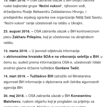
15. mart 2018. –
OSA zabranila ulazak u BiH dvojici članova
ruske bajkerske grupe “
Noćni vukovi
“, njihovom vođi,
državljaninu Rusije Aleksandru Zaldastanovu Hirurgu, i
predsjedniku srpskog ogranka ove organizacije Nišliji Saši Saviću.
“Noćni vukovi” ranije učestvovali na ratištu u Ukrajini.
23. august 2018. –
OSA zabranila ulazak u BiH kontroverznom
piscu
Zakharu Prilepinu
, koji je učestvovao na ukrajinskom
ratištu.
13. marta 2019. –
U javnosti odjeknula informacija
o
aktivnostima hrvatske SOA-e na vrbovanju selefija u BiH
, u
čemu su, sudeći prema informacijama OSA-e, učestvovali i bliski
srodnici glavne državne tužiteljice
Gordane Tadić
.
14. mart 2019. –
Tužilaštvo BiH
zatražilo od Ministarstva
sigurnosti BiH informacije o diplomama svih čelnika sigurnosnih
agencija BiH.
30. maj 2018. –
OSA zabranila ulazak u BiH
Konstantinu
Malofeevu
, ruskom oligarhu koji je proglašen za prijetnju za