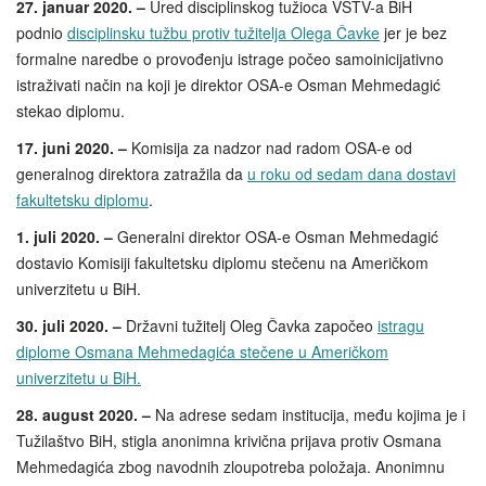
27. januar 2020. –
Ured disciplinskog tužioca VSTV-a BiH
podnio
disciplinsku tužbu protiv tužitelja Olega Čavke
jer je bez
formalne naredbe o provođenju istrage počeo samoinicijativno
istraživati način na koji je direktor OSA-e Osman Mehmedagić
stekao diplomu.
17. juni 2020. –
Komisija za nadzor nad radom OSA-e od
generalnog direktora zatražila da
u roku od sedam dana dostavi
fakultetsku diplomu
.
1. juli 2020. –
Generalni direktor OSA-e Osman Mehmedagić
dostavio Komisiji fakultetsku diplomu stečenu na Američkom
univerzitetu u BiH.
30. juli 2020. –
Državni tužitelj Oleg Čavka započeo
istragu
diplome Osmana Mehmedagića stečene u Američkom
univerzitetu u BiH.
28. august 2020. –
Na adrese sedam institucija, među kojima je i
Tužilaštvo BiH, stigla anonimna krivična prijava protiv Osmana
Mehmedagića zbog navodnih zloupotreba položaja. Anonimnu