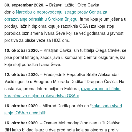
30. septembar 2020. –
Državni tužitelj Oleg Čavka
donio
Naredbu o neprovođenju istrage protiv Centra za
obrazovanje odraslih u Širokom Brijegu
, firme koja je umiješana u
prodaju lažnih diploma koju je razotkrila OSA i iza koje stoji
porodica biznismena Ivana Ševe koji se već godinama u javnosti
proziva za bliske veze sa HDZ-om..
10. oktobar 2020. –
Kristijan Čavka, sin tužitelja Olega Čavke, se,
piše portal Istraga, zapošljava u kompaniji Central osiguranje, iza
koje stoji porodica Ivana Ševe.
12. oktobar 2020. –
Predsjednik Republike Srbije Aleksandar
Vučić ugostio u Beogradu Milorada Dodika i Dragana Čovića. Na
sastanku, prema informacijama Faktora,
razgovarano o hitnim
koracima za smjenu rukovodstva OSA-e
.
16. oktobar 2020 –
Milorad Dodik poručio da “
kako sada stvari
stoje, OSA-e neće biti
“.
16. oktobar 2020. –
Osman Mehmedagić pozvan u Tužilaštvo
BiH kako bi dao iskaz u dva predmeta koja su otvorena protiv