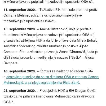
krivičnu prijavu su potpisali “nezadovoljni uposlenici OSA-e”.
11. septembar 2020. –
Tužilaštvo BiH formiralo predmet protiv
Osmana Mehmedagića na osnovu anonimne prijave
“nezadovoljnih uposlenika OSA-e”.
15. septembra 2020. –
Amina Ohranović
, koja je predala
“anonimnu krivičnu prijavu nezadovoljnih uposlenika OSA-e”,
priznala istražiteljima FUP-a da joj je prijave dala Mirela Bubalo,
savjetnica federalnog ministra unutrašnjih poslova Aljoše
Čampare. Prema vlastitom priznanju Amine Ohranović, kada je
cijeli slučaj procurio u medije, nju je nazvao i “tješio” – Aljoša
Čampara.
16. septembar 2020. –
Komisiji za nadzor nad radom OSA-
e
dostavljen prijedlog da se za direktora OSA-e imenuje Osman
Mehmedagić, a za njegovog zamjenika Risto Zarić
.
28. septembar 2020. –
Predsjednik HDZ-a BiH Dragan Čović
izjavio da ne prihvata imenovanje Mehmedagića za direktora
OSA-e.