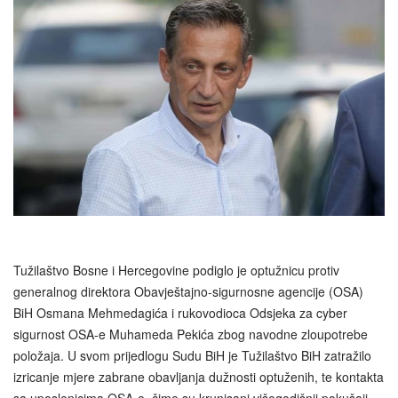
Tužilaštvo Bosne i Hercegovine podiglo je optužnicu protiv
generalnog direktora Obavještajno-sigurnosne agencije (OSA)
BiH Osmana Mehmedagića i rukovodioca Odsjeka za cyber
sigurnost OSA-e Muhameda Pekića zbog navodne zloupotrebe
položaja. U svom prijedlogu Sudu BiH je Tužilaštvo BiH zatražilo
izricanje mjere zabrane obavljanja dužnosti optuženih, te kontakta
sa uposlenicima OSA-e, čime su krunisani višegodišnji pokušaji