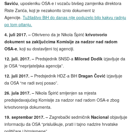
Saviću
, uposleniku OSA-e i vozaču bivšeg zamjenika direktora
Riste Zarića, koji je nezakonito iznio dokument iz
Agencije.
Tužilaštvo BiH do danas nije poduzelo bilo kakvu radnju
po tom pitanju.
4. juli 2017. –
Otkriveno da je Nikola Špirić
krivotvorio
dokument sa zaključcima Komisije za nadzor nad radom
OSA-e
, koji su dostavljeni toj agenciji.
12. juli. 2017. –
Predsjednik SNSD-a
Milorad Dodik
izjavljuje da
je OSA “neprijateljska agencija”.
12. juli 2017. –
Predsjednik HDZ-a BiH
Dragan Čović
izjavljuje
da OSA “ne radi svoj posao”.
26. jula 2017. –
Nikola Špirić smijenjen sa mjesta
predsjedavajućeg Komisije za nadzor nad radom OSA-e zbog
krivotvorenja dokumenta.
19. septembar 2017. –
Zagrebački sedmičnik
Nacional
objavljuje
informaciju da OSA “prisluškuje, prati i tajno nadzire hrvatske
političare i biznismene”.