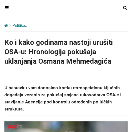
T
T
o
o
g
g
Politika
Ko i kako godinama nastoji urušiti OSA-u: Hronologija po
g
g
l
l
Ko i kako godinama nastoji urušiti
e
e
n
n
OSA-u: Hronologija pokušaja
a
a
uklanjanja Osmana Mehmedagića
v
v
i
i
g
g
a
a
U nastavku vam donosimo kratku retrospektivnu ključnih
t
t
događaja vezanih za pokušaj smjene rukovodstva OSA-e i
i
i
stavljanje Agencije pod kontrolu određenih političkih
o
o
struktura.
n
n