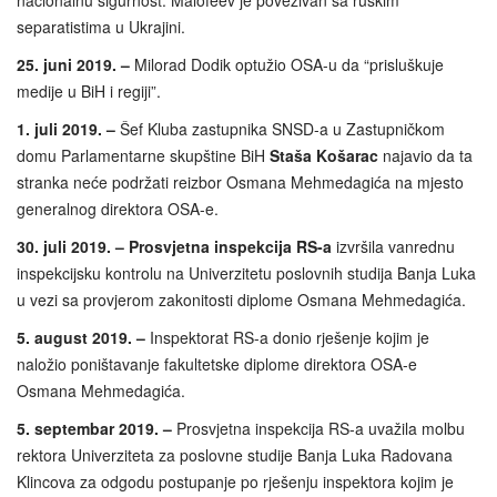
nacionalnu sigurnost. Malofeev je povezivan sa ruskim
separatistima u Ukrajini.
25. juni 2019. –
Milorad Dodik optužio OSA-u da “prisluškuje
medije u BiH i regiji”.
1. juli 2019. –
Šef Kluba zastupnika SNSD-a u Zastupničkom
domu Parlamentarne skupštine BiH
Staša Košarac
najavio da ta
stranka neće podržati reizbor Osmana Mehmedagića na mjesto
generalnog direktora OSA-e.
30. juli 2019. –
Prosvjetna inspekcija RS-a
izvršila vanrednu
inspekcijsku kontrolu na Univerzitetu poslovnih studija Banja Luka
u vezi sa provjerom zakonitosti diplome Osmana Mehmedagića.
5. august 2019. –
Inspektorat RS-a donio rješenje kojim je
naložio poništavanje fakultetske diplome direktora OSA-e
Osmana Mehmedagića.
5. septembar 2019. –
Prosvjetna inspekcija RS-a uvažila molbu
rektora Univerziteta za poslovne studije Banja Luka Radovana
Klincova za odgodu postupanje po rješenju inspektora kojim je