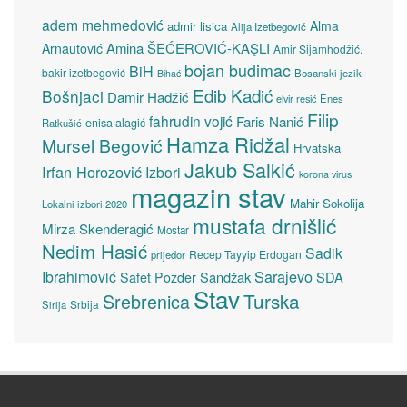
adem mehmedović
Alma
admir lisica
Alija Izetbegović
Amina ŠEĆEROVIĆ-KAŞLI
Arnautović
Amir Sijamhodžić.
bojan budimac
BiH
bakir izetbegović
Bosanski jezik
Bihać
Edib Kadić
Bošnjaci
Damir Hadžić
elvir resić
Enes
Filip
fahrudin vojić
Faris Nanić
enisa alagić
Ratkušić
Hamza Ridžal
Mursel Begović
Hrvatska
Jakub Salkić
Irfan Horozović
Izbori
korona virus
magazin stav
Mahir Sokolija
Lokalni izbori 2020
mustafa drnišlić
Mirza Skenderagić
Mostar
Nedim Hasić
Sadik
Recep Tayyip Erdogan
prijedor
Sarajevo
Ibrahimović
Sandžak
SDA
Safet Pozder
Stav
Turska
Srebrenica
Srbija
Sirija