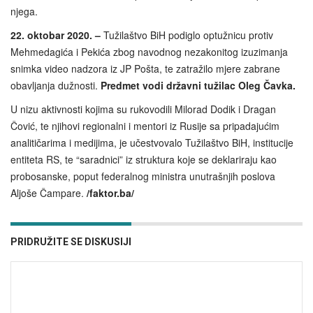
njega.
22. oktobar 2020. –
Tužilaštvo BiH podiglo optužnicu protiv
Mehmedagića i Pekića zbog navodnog nezakonitog izuzimanja
snimka video nadzora iz JP Pošta, te zatražilo mjere zabrane
obavljanja dužnosti.
Predmet vodi državni tužilac Oleg Čavka.
U nizu aktivnosti kojima su rukovodili Milorad Dodik i Dragan
Čović, te njihovi regionalni i mentori iz Rusije sa pripadajućim
analitičarima i medijima, je učestvovalo Tužilaštvo BiH, institucije
entiteta RS, te “saradnici” iz struktura koje se deklariraju kao
probosanske, poput federalnog ministra unutrašnjih poslova
Aljoše Čampare.
/faktor.ba/
PRIDRUŽITE SE DISKUSIJI