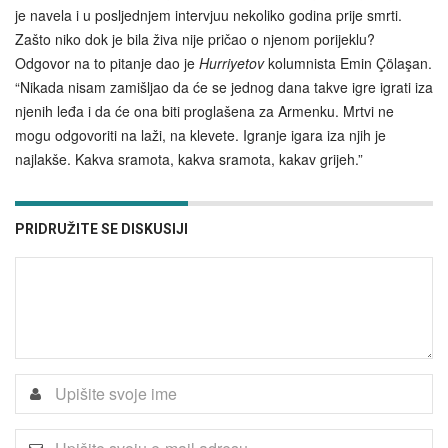
je navela i u posljednjem intervjuu nekoliko godina prije smrti.
Zašto niko dok je bila živa nije pričao o njenom porijeklu?
Odgovor na to pitanje dao je
Hurriyetov
kolumnista Emin Çölaşan.
“Nikada nisam zamišljao da će se jednog dana takve igre igrati iza
njenih leđa i da će ona biti proglašena za Armenku. Mrtvi ne
mogu odgovoriti na laži, na klevete. Igranje igara iza njih je
najlakše. Kakva sramota, kakva sramota, kakav grijeh.”
PRIDRUŽITE SE DISKUSIJI