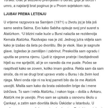
umro, a najstariji brat poginuo je u Prvom svjetskom ratu.
LJUBAV PREMA LETENJU
U vrijeme razgovora sa Samijem (1971) u životu joj je bila još
samo sestra Saima. Evo kako Sabiha opisuje svoj prvi susret s
Atatürkom. “U blizini naše kuće u Bursi nalazila se rezidencija
Kemala Atatürka. Razdvajao nas je zid. Jednog jutra vidjela sam
kako je izašao da šeta po dvorištu. Bio je visok. Išao je sagnute
glave. Izgledao je zamišljen i zabrinut. Preskočila sam ogradu i
uputila se prema njemu. Ljudi iz njegove pratnje i bezbjednosti
htjeli su me spriječiti, ali je on naredio da me puste. Počeo se
raspitivati kako se zovem, koliko imam godina. Rekla sam da sam
siroče, da mi se drugi brat upravo vratio u Bursu i da živim kod
njega. Meni onda nije ni na kraj pameti bilo da će me Atatürk
usvojiti. Mislila sam kako da brata oslobodim brige da i mene
izdržava. To sam i rekla Atatürku, i nakon toga – došla u Ankaru.
Atatürk me je usvojio. Prvo sam se upisala u osnovnu školu u
Çankayi, a zatim sam dovršila školu Üsküdar u Istanbulu. U