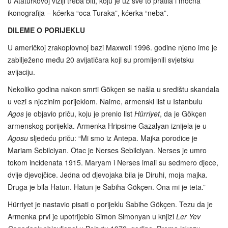
u Atatürkovoj viziji treba biti, koju je uz sve to pratila i moćna
ikonografija – kćerka “oca Turaka”, kćerka “neba”.
DILEME O PORIJEKLU
U američkoj zrakoplovnoj bazi Maxwell 1996. godine njeno ime je
zabilježeno među 20 avijatičara koji su promijenili svjetsku
avijaciju.
Nekoliko godina nakon smrti Gökçen se našla u središtu skandala
u vezi s njezinim porijeklom. Naime, armenski list u Istanbulu
Agos
je objavio priču, koju je prenio list
Hürriyet
, da je Gökçen
armenskog porijekla. Armenka Hripsime Gazalyan iznijela je u
Agosu
sljedeću priču: “Mi smo iz Antepa. Majka porodice je
Mariam Sebilciyan. Otac je Nerses Sebilciyan. Nerses je umro
tokom incidenata 1915. Maryam i Nerses imali su sedmero djece,
dvije djevojčice. Jedna od djevojaka bila je Diruhi, moja majka.
Druga je bila Hatun. Hatun je Sabiha Gökçen. Ona mi je teta.”
Hürriyet je nastavio pisati o porijeklu Sabihe Gökçen. Tezu da je
Armenka prvi je upotrijebio Simon Simonyan u knjizi
Ler Yev