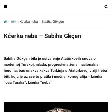
T
T
o
o
g
g
194
Kćerka neba – Sabiha Gӧkçen
g
g
l
l
Kćerka neba – Sabiha Gӧkçen
e
e
n
n
a
a
v
v
Sabiha Gökçen bila je ostvarenje Atatürkovih snova o
i
i
modernoj Turskoj, mlada, progresivna žena, nacionalna
g
g
heroina, baš onakva kakva Turkinja u Atatürkovoj viziji treba
a
a
biti, koju je uz sve to pratila i moćna ikonografija – kćerka
t
t
“oca Turaka”, kćerka “neba”
i
i
o
o
n
n