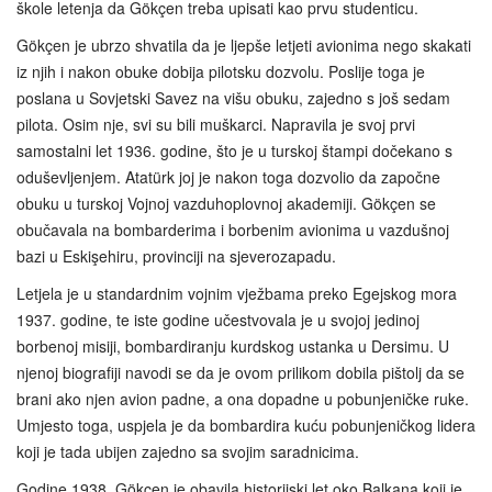
škole letenja da Gökçen treba upisati kao prvu studenticu.
Gökçen je ubrzo shvatila da je ljepše letjeti avionima nego skakati
iz njih i nakon obuke dobija pilotsku dozvolu. Poslije toga je
poslana u Sovjetski Savez na višu obuku, zajedno s još sedam
pilota. Osim nje, svi su bili muškarci. Napravila je svoj prvi
samostalni let 1936. godine, što je u turskoj štampi dočekano s
oduševljenjem. Atatürk joj je nakon toga dozvolio da započne
obuku u turskoj Vojnoj vazduhoplovnoj akademiji. Gökçen se
obučavala na bombarderima i borbenim avionima u vazdušnoj
bazi u Eskişehiru, provinciji na sjeverozapadu.
Letjela je u standardnim vojnim vježbama preko Egejskog mora
1937. godine, te iste godine učestvovala je u svojoj jedinoj
borbenoj misiji, bombardiranju kurdskog ustanka u Dersimu. U
njenoj biografiji navodi se da je ovom prilikom dobila pištolj da se
brani ako njen avion padne, a ona dopadne u pobunjeničke ruke.
Umjesto toga, uspjela je da bombardira kuću pobunjeničkog lidera
koji je tada ubijen zajedno sa svojim saradnicima.
Godine 1938. Gökçen je obavila historijski let oko Balkana koji je