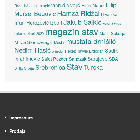
Filip
fahrudin vojić
Faris Nanić
enisa alagić
Ratkušić
Hamza Ridžal
Mursel Begović
Hrvatska
Jakub Salkić
Irfan Horozović
Izbori
korona virus
magazin stav
Mahir Sokolija
Lokalni izbori 2020
mustafa drnišlić
Mirza Skenderagić
Mostar
Nedim Hasić
Sadik
Recep Tayyip Erdogan
prijedor
Sarajevo
Ibrahimović
Sandžak
SDA
Safet Pozder
Stav
Turska
Srebrenica
Srbija
Sirija
Impressum
Prodaja