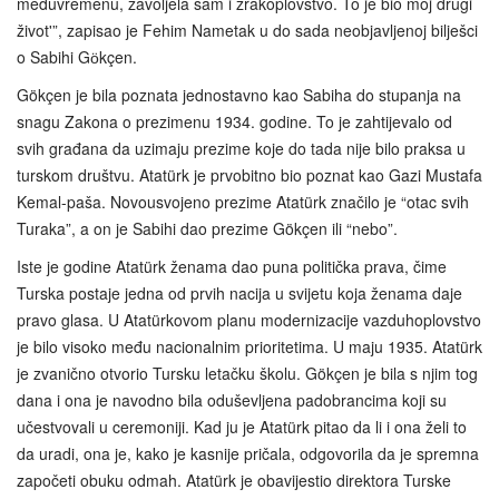
međuvremenu, zavoljela sam i zrakoplovstvo. To je bio moj drugi
život'”, zapisao je Fehim Nametak u do sada neobjavljenoj bilješci
o Sabihi Gӧkçen.
Gökçen je bila poznata jednostavno kao Sabiha do stupanja na
snagu Zakona o prezimenu 1934. godine. To je zahtijevalo od
svih građana da uzimaju prezime koje do tada nije bilo praksa u
turskom društvu. Atatürk je prvobitno bio poznat kao Gazi Mustafa
Kemal-paša. Novousvojeno prezime Atatürk značilo je “otac svih
Turaka”, a on je Sabihi dao prezime Gökçen ili “nebo”.
Iste je godine Atatürk ženama dao puna politička prava, čime
Turska postaje jedna od prvih nacija u svijetu koja ženama daje
pravo glasa. U Atatürkovom planu modernizacije vazduhoplovstvo
je bilo visoko među nacionalnim prioritetima. U maju 1935. Atatürk
je zvanično otvorio Tursku letačku školu. Gökçen je bila s njim tog
dana i ona je navodno bila oduševljena padobrancima koji su
učestvovali u ceremoniji. Kad ju je Atatürk pitao da li i ona želi to
da uradi, ona je, kako je kasnije pričala, odgovorila da je spremna
započeti obuku odmah. Atatürk je obavijestio direktora Turske