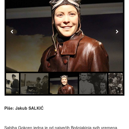
Piše: Jakub SALKIĆ
Sabiha Gokçen jedna je od najvećih Bošnjakinja svih vremena.