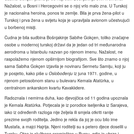
Nažalost, u Bosni i Hercegovini se o njoj vrlo malo zna. U Turskoj
je nacionalna heroina, ponos te zemlje. Bila je prva žena‑pilot u
Turskoj i prva žena u svijetu koja je upravljala avionom učestvujući
u borbenoj misiji.
Čudna je bila sudbina Bošnjakinje Sabihe Gӧkçen, toliko značajne
osobe u modernoj turskoj državi da je jedan od tri međunarodna
aerodroma u Istanbulu nazvan po njenom imenu. Nažalost, ne
raspolažemo njenom opširnijom biografijom. Sve što znamo o njoj
sama Sabiha Gӧkçen izjavila je novinaru Sermetu Samiju, koji ju
je posjetio, kako piše u
Oslobođenju
iz juna 1971. godine, u
njenom petosobnom stanu u bulevaru Kemala Atatürka, u
centralnom ankarskom kvartu Kavaklıdere.
Radoznala i nemirna duha, kao djevojčica od 11 godina upoznala
je Kemala Atatürka. Potjecala je iz porodice iseljenika iz Sarajeva,
iako iz određenih razloga nije željela ili smjela otkriti ranije
prezime svojih roditelja. Jedino je rekla da joj je ocu bilo ime
Mustafa, a majci Hajrija. Njeni roditelji su s petero djece doselili u
Tursku. Otac je službeno premješten u Bursu, gdje je ubrzo i