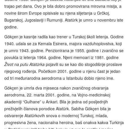
trajao pet dana. Ovo je bila dobro promovirana mirovna misija, a
novine širom Evrope opisivale su njena slijetanja u Grčkoj,
Bugarskoj, Jugoslaviji i Rumuniji. Atatürk je umro u novembru iste
godine.
Gökçen je kasnije radila kao trener u Turskoj školi letenja. Godine
1940. udala se za Kemala Esinera, majora vazduhoplovstva, koji
je umro 1943. godine. Penzionirana je 1955. godine i zvanično se
povukla iz letenja 1964. godine. Njeni memoari iz 1981. godine
Život na putu Atatürka
pojavili su se kao dio stogodišnje proslave
njegovog rođenja. Početkom 2001. godine u njenu čast je jedan
od tri međunarodna aerodroma u Istanbulu dobio njeno ime.
Gökçen je umrla dva mjeseca nakon zvaničnog otvaranja
aerodroma, 22. marta 2001. godine, na Vojno-medicinskoj
akademiji “Gulhane” u Ankari. Bila je jedna od posljednjih
preživjelih članova porodice Atatürk. Sabiha Gökçen bila je
ostvarenje Atatürkovih snova o modernoj Turskoj, mlada,
progresivna žena, nacionalna heroina, baš onakva kakva Turkinja