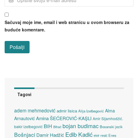
Sačuvaj moje ime, email i web stranicu u ovom browseru za
buduće komentare.
Tagovi
adem mehmedović
Alma
admir lisica
Alija Izetbegović
Amina ŠEĆEROVIĆ-KAŞLI
Arnautović
Amir Sijamhodžić.
bojan budimac
BiH
bakir izetbegović
Bosanski jezik
Bihać
Edib Kadić
Bošnjaci
Damir Hadžić
elvir resić
Enes