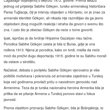
Cagadagir
objavljenoj u Bejrutu 1972. godine. Prema iskazu
jednog od prijatelja Sabihe Gökçen, tursko-armenskog historičara
Parsa Tuğlacıja, čiji je intervju objavljen u
Hürriyetu
, on je znao za
armenski identitet Gökçen, ali nikada nije razmišljao da ga javno
objelodani zbog mogućih reakcija i straha da govori o svemu što
zna. I zato što je obećao Gökçen da neće o tome govoriti.
Ipak, ispričao je da tvrdnje Hripsime Gazalyan nisu tačne.
Porodica Sabihe Gökçen zaista je bila iz Burse, gdje je ona
rođena 1913. Njena je porodica, kako on tvrdi, mislila da neće
moći da preživi dugu deportaciju 1915. godine te su Sabihu morali
da ostave u sirotištu.
Nažalost, debata o porijeklu Sabihe Gökçen vjerovatno je više
politički motivirana i pokrenuta od armenske zajednice u Turskoj
koja već godinama provlači priču o navodnom genocidu nad
Armenima. Teza da je turska nacionalna heroina Armenka bila je
prilika da se pitanje Armena u Turskoj ponovo stavi u fokus
javnosti.
Prema vlastitom priznanju Sabihe Gökçen, bila je Bošnjakinja, to