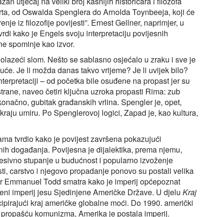
an utjecaj na veliki broj kasnijih historičara i filozofa
ta, od Oswalda Spenglera do Arnolda Toynbeeja, koji će
je iz filozofije povijesti”. Ernest Gellner, naprimjer, u
vrdi kako je Engels svoju interpretaciju povijesnih
e spominje kao izvor.
dolazeći slom. Nešto se sablasno osjećalo u zraku i sve je
uće. Je li možda danas takvo vrijeme? Je li uvijek bilo?
terpretaciji – od početka bile osuđene na propast jer su
trane, naveo četiri ključna uzroka propasti Rima: zub
 konačno, gubitak građanskih vrlina. Spengler je, opet,
a kraju umiru. Po Spenglerovoj logici, Zapad je, kao kultura,
ama tvrdio kako je povijest završena pokazujući
nih događanja. Povijesna je dijalektika, prema njemu,
gresivno stupanje u budućnost i popularno izvoženje
sti, carstvo i njegovo propadanje ponovo su postali velika
ar Emmanuel Todd smatra kako je imperij općepoznat
meni imperij jesu Sjedinjene Američke Države. U djelu
Kraj
ipirajući kraj američke globalne moći. Do 1990. američki
a propašću komunizma, Amerika je postala imperij.