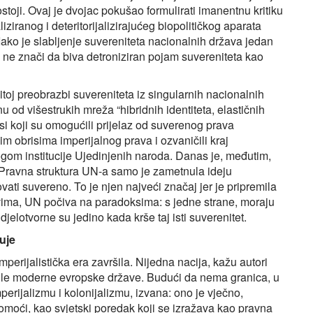
ostoji. Ovaj je dvojac pokušao formulirati imanentnu kritiku
iziranog i deteritorijalizirajućeg biopolitičkog aparata
Iako je slabljenje suvereniteta nacionalnih država jedan
ne znači da biva detroniziran pojam suvereniteta kao
jitoj preobrazbi suvereniteta iz singularnih nacionalnih
 od višestrukih mreža “hibridnih identiteta, elastičnih
si koji su omogućili prijelaz od suverenog prava
 obrisima imperijalnog prava i ozvaničili kraj
gom institucije Ujedinjenih naroda. Danas je, međutim,
 Pravna struktura UN-a samo je zametnula ideju
ati suvereno. To je njen najveći značaj jer je pripremila
evima, UN počiva na paradoksima: s jedne strane, moraju
djelotvorne su jedino kada krše taj isti suverenitet.
uje
perijalistička era završila. Nijedna nacija, kažu autori
 bile moderne evropske države. Budući da nema granica, u
erijalizmu i kolonijalizmu, izvana: ono je vječno,
iomoći, kao svjetski poredak koji se izražava kao pravna