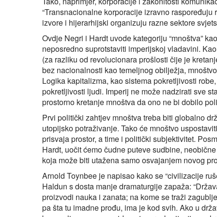
Tako, naprimjer, korporacije i zakonitosti komunikaci
“Transnacionalne korporacije izravno raspoređuju ra
izvore i hijerarhijski organizuju razne sektore svjet
Ovdje Negri i Hardt uvode kategoriju “mnoštva” kao 
neposredno suprotstaviti imperijskoj vladavini. Ka
(za razliku od revolucionara prošlosti čije je kret
bez nacionalnosti kao temeljnog obilježja, mnoštvo 
Logika kapitalizma, kao sistema pokretljivosti ro
pokretljivosti ljudi. Imperij ne može nadzirati sve sta
prostorno kretanje mnoštva da ono ne bi dobilo polit
Prvi politički zahtjev mnoštva treba biti globalno dr
utopijsko potraživanje. Tako će mnoštvo uspostaviti
prisvaja prostor, a time i politički subjektivitet. Po
Hardt, uočit ćemo čudne puteve sudbine, neobične t
koja može biti utažena samo osvajanjem novog pro
Arnold Toynbee je napisao kako se “civilizacije ru
Haldun s dosta manje dramaturgije zapaža: “Država 
proizvodi nauka i zanata; na kome se traži zagublj
pa šta tu imadne prođu, ima je kod svih. Ako u držav