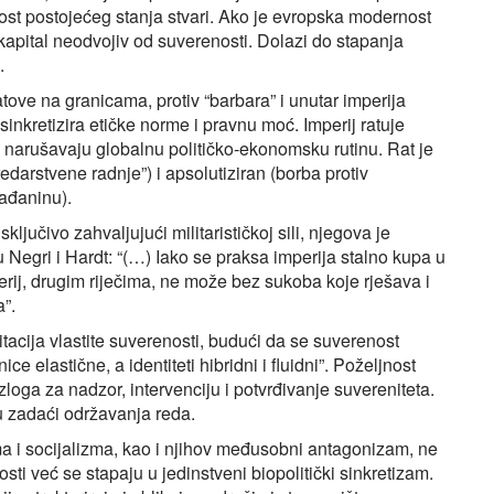
nost postojećeg stanja stvari. Ako je evropska modernost
 kapital neodvojiv od suverenosti. Dolazi do stapanja
.
atove na granicama, protiv “barbara” i unutar imperija
sinkretizira etičke norme i pravnu moć. Imperij ratuje
i narušavaju globalnu političko-ekonomsku rutinu. Rat je
edarstvene radnje”) i apsolutiziran (borba protiv
rađaninu).
ljučivo zahvaljujući militarističkoj sili, njegova je
 Negri i Hardt: “(…) Iako se praksa imperija stalno kupa u
perij, drugim riječima, ne može bez sukoba koje rješava i
a”.
tacija vlastite suverenosti, budući da se suverenost
e elastične, a identiteti hibridni i fluidni”. Poželjnost
oga za nadzor, intervenciju i potvrđivanje suvereniteta.
 u zadaći održavanja reda.
ma i socijalizma, kao i njihov međusobni antagonizam, ne
ti već se stapaju u jedinstveni biopolitički sinkretizam.