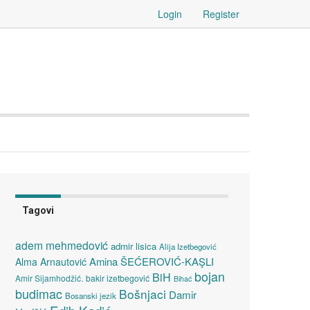
Login
Register
Tagovi
adem mehmedović
admir lisica
Alija Izetbegović
Amina ŠEĆEROVIĆ-KAŞLI
Alma Arnautović
bojan
BiH
Amir Sijamhodžić.
bakir izetbegović
Bihać
budimac
Bošnjaci
Damir
Bosanski jezik