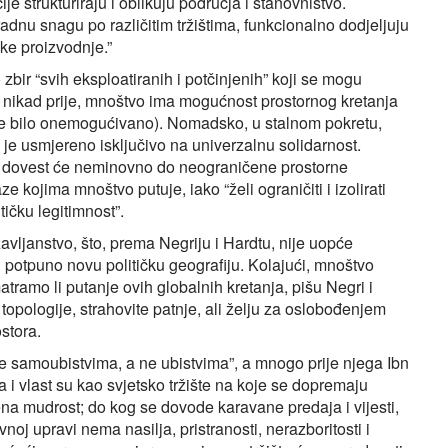
je strukturiraju i oblikuju područja i stanovništvo.
dnu snagu po različitim tržištima, funkcionalno dodjeljuju
ske proizvodnje.”
zbir “svih eksploatiranih i potčinjenih” koji se mogu
o nikad prije, mnoštvo ima mogućnost prostornog kretanja
anje bilo onemogućivano). Nomadsko, u stalnom pokretu,
je usmjereno isključivo na univerzalnu solidarnost.
be, dovest će neminovno do neograničene prostorne
ze kojima mnoštvo putuje, iako “želi ograničiti i izolirati
ičku legitimnost”.
žavljanstvo, što, prema Negriju i Hardtu, nije uopće
 potpuno novu političku geografiju. Kolajući, mnoštvo
smatramo li putanje ovih globalnih kretanja, pišu Negri i
opologije, strahovite patnje, ali želju za oslobođenjem
stora.
še samoubistvima, a ne ubistvima”, a mnogo prije njega Ibn
i vlast su kao svjetsko tržište na koje se dopremaju
ena mudrost; do kog se dovode karavane predaja i vijesti,
noj upravi nema nasilja, pristranosti, nerazboritosti i