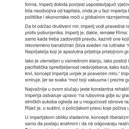
forma, imperij dokida povijest uspostavljajući vječ
bila neodvojiva od kapitala, onda je u fazi imperija
političke i ekonomske moći u globalnim razmjerima
Da bi održao društveni mir, imperij vodi pravedne r
protiv pobunjenika. Imperij je, dakle,
remake
Rima: 
samo kada treba zadovoljiti pravdu, kazniti one koj
istovremeno banaliziran (biva sveden na rutinske “r
Neprijatelja koji je apsolutna prijetnja pristojnom g
Iako je utemeljen u vanrednom stanju, iako postoji isk
pacifistička opredijeljenost nedvojebena; kako kažu
krvi, koncept imperija uvijek je posvećen miru.” Im
smiruje, jer se svaka “moć boji vakuuma i prezire g
Najvažnije u ovom slučaju jeste konstantna rehabili
imperija ostvaruje upravo “na rubovima gdje su granic
etničkih sukoba ogleda se u mogućnosti obnove razl
Riječ je, u suštini, o policijskom pravu koje počiva
U imperijskom obliku vladavine, koncepti liberaliz
samo da postaju anahroni i da ne odgovaraju realnos