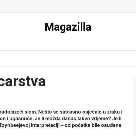
Magazilla
carstva
 nadolazeći slom. Nešto se sablasno osjećalo u zraku i
ton i ugasnuće. Je li možda danas takvo vrijeme? Je li
 Toynbeejevoj interpretaciji – od početka bile osuđene