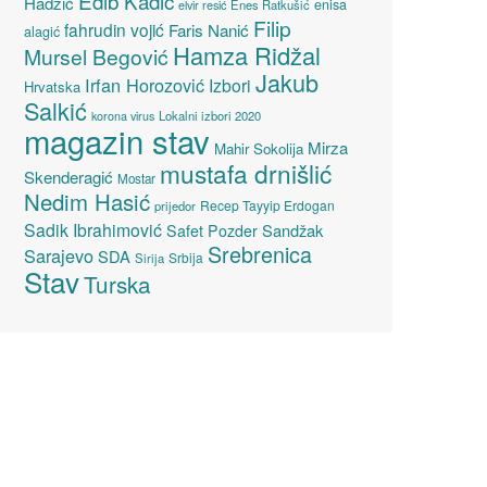
Edib Kadić
Hadžić
enisa
elvir resić
Enes Ratkušić
Filip
fahrudin vojić
Faris Nanić
alagić
Hamza Ridžal
Mursel Begović
Jakub
Irfan Horozović
Izbori
Hrvatska
Salkić
Lokalni izbori 2020
korona virus
magazin stav
Mirza
Mahir Sokolija
mustafa drnišlić
Skenderagić
Mostar
Nedim Hasić
Recep Tayyip Erdogan
prijedor
Sadik Ibrahimović
Sandžak
Safet Pozder
Srebrenica
Sarajevo
SDA
Srbija
Sirija
Stav
Turska