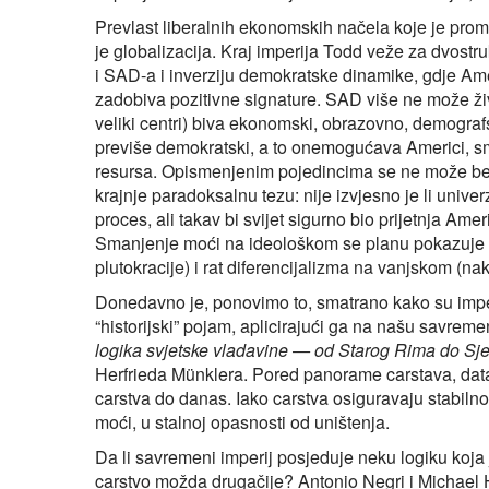
Prevlast liberalnih ekonomskih načela koje je promov
je globalizacija. Kraj imperija Todd veže za dvostr
i SAD-a i inverziju demokratske dinamike, gdje Am
zadobiva pozitivne signature. SAD više ne može živ
veliki centri) biva ekonomski, obrazovno, demografs
previše demokratski, a to onemogućava Americi, smatr
resursa. Opismenjenim pojedincima se ne može bezg
krajnje paradoksalnu tezu: nije izvjesno je li unive
proces, ali takav bi svijet sigurno bio prijetnja Amer
Smanjenje moći na ideološkom se planu pokazuje k
plutokracije) i rat diferencijalizma na vanjskom (nak
Donedavno je, ponovimo to, smatrano kako su imperiji
“historijski” pojam, aplicirajući ga na našu savre
logika svjetske vladavine — od Starog Rima do Sj
Herfrieda Münklera. Pored panorame carstava, dat
carstva do danas. Iako carstva osiguravaju stabil
moći, u stalnoj opasnosti od uništenja.
Da li savremeni imperij posjeduje neku logiku koja 
carstvo možda drugačije? Antonio Negri i Michael 