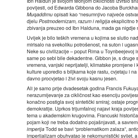
Ibn Haldun je svojom teorijom cikličnosti izvršio snaž
povijesti, od Edwarda Gibbona do Jacoba Burckhar
Muqaddimu
opisati kao “nesumnjivo najveće ostvaren
djelu
Postmodernizam, razum i religija
eksplicitno t
zbivanja preuzeo od Ibn Halduna, mada ga nigdje n
Uvijek je bilo teških vremena u kojima se slutio na
mirisalo na svekoliku potrošenost, na suton i ugasn
Neke su civilizacije – poput Rima u Toynbeejevoj in
same po sebi bile dekadentne. Gibbon je, s druge s
vremena, vanjski neprijatelji, klimatske promjene i
kulture uporedio s biljkama koje rastu, cvjetaju i n
davno procvjetao i živi svoju kasnu jesen.
Ali je samo prije dvadesetak godina Francis Fukuy
nerazumijevanje za cikličnost kao esenciju povijes
konačno postigla svoj sintetički smiraj; ostaje pro
demokratije. Uprkos trijumfalnoj najavi kraja povije
tema u akademskim krugovima. Francuski historič
pojam koji ne treba dodatno pojašnjavati, a savre
imperija
Todd se bavi “problematikom zalaza”, antic
imperijalizam obuhvatao je nekomunistički svijet, 