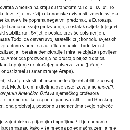
irala Amerika na kraju su transformirali cijeli svijet. To
uku inverziju: inverziju ekonomske ovisnosti između svijeta
erika sve više poprima negativni predznak, a Euroazija
jeti samo od svoje proizvodnje, a ostatak svijeta (njegovi
ki stabiliziran. Svijet je postao previše opismenjen,
a Todd, da ostvari svoj strateški cilj: kontrolu svjetskih
ranično vladati na autoritaran način. Todd iznosi
rzalizacija liberalne demokratije i mira neizbježan povijesni
ici. Američka proizvodnja ne prestaje bilježiti deficit.
ao kopnjenje unutrašnjeg univerzalizma (jačanje
lonost Izraelu i sataniziranje Arapa).
 stvar prošlosti, ali recentne teorije rehabilitiraju ovaj
menost. Među brojnim djelima ove vrste izdvajamo
Imperiji:
edinjenih Američkih Država
njemačkog profesora
a je hermeneutika uspona i padova istih — od Rimskog
nost, ona prebivaju, posebno u momentima svoje najveće
je zajednička s prijašnjim imperijima? Ili je današnje
Hardt smatraju kako više nijedna pojedinačna zemlja nije