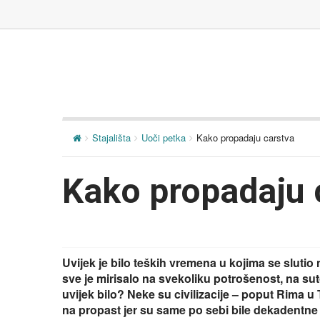
Stajališta
Uoči petka
Kako propadaju carstva
Kako propadaju 
Uvijek je bilo teških vremena u kojima se slutio
sve je mirisalo na svekoliku potrošenost, na su
uvijek bilo? Neke su civilizacije – poput Rima u
na propast jer su same po sebi bile dekadentne