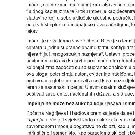
imperij, što ne znači da imperij kao takav više ne p
fluidnog kapitalizma te kritiku imperija kao decentral
vladavine koji u sebe uključuje globalno područje. 
od prvih simptoma nastupajuće nove paradigme, to 
takav.
Imperij je nova forma suvereniteta. Riječ je o temel
centara u jednu supranacionalnu formu konfiguriranu
hijerarhija i mnogostrukih razmjena”. Ustavni proce
nacionalnih država ka prvim postmodernim globalnim
kolonijalizma započeti su sa supranacionalnom ulo
ova uloga, potenciraju autori, evidentno nadiđena.
proizvodnje globalne normativnosti koja može djelov
teren za nastanak imperija. U svim ostalim slučaj
poštivati suverenitet nacionalnih država, a s druge, 
Imperija ne može bez sukoba koje rješava i smir
Početna Negrijeva i Hardtova premisa jeste da se im
Imperija
, neće biti svjetski vođa onako kako su to
savremenom imperiju bogatstvo ne dolazi, kao u imp
intrinstično i samoniklo. Kao paradigmatski oblik b