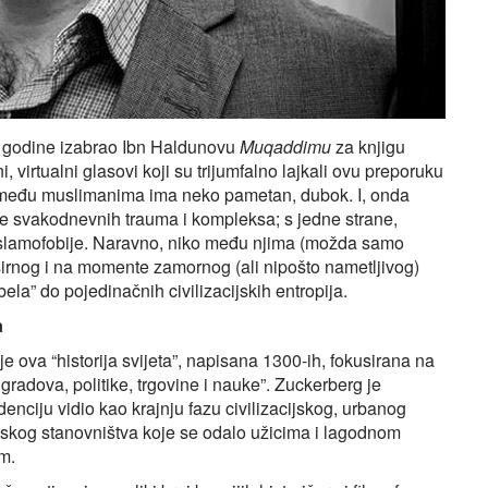
. godine izabrao Ibn Haldunovu
Muqaddimu
za knjigu
, virtualni glasovi koji su trijumfalno lajkali ovu preporuku
 i među muslimanima ima neko pametan, dubok. I, onda
 svakodnevnih trauma i kompleksa; s jedne strane,
ja islamofobije. Naravno, niko među njima (možda samo
eopširnog i na momente zamornog (ali nipošto nametljivog)
ela” do pojedinačnih civilizacijskih entropija.
a
e ova “historija svijeta”, napisana 1300-ih, fokusirana na
 gradova, politike, trgovine i nauke”. Zuckerberg je
denciju vidio kao krajnju fazu civilizacijskog, urbanog
dskog stanovništva koje se odalo užicima i lagodnom
m.