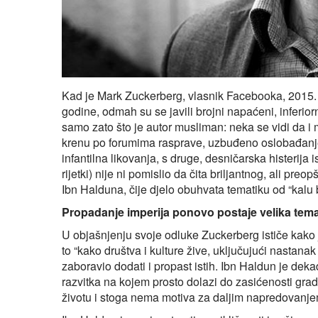
Kad je Mark Zuckerberg, vlasnik Facebooka, 2015
godine, odmah su se javili brojni napaćeni, inferiorni
samo zato što je autor musliman: neka se vidi da
krenu po forumima rasprave, uzbuđeno oslobađanje
infantilna likovanja, s druge, desničarska histeri
rijetki) nije ni pomislio da čita briljantnog, ali pr
Ibn Halduna, čije djelo obuhvata tematiku od “kalu b
Propadanje imperija ponovo postaje velika tem
U objašnjenju svoje odluke Zuckerberg ističe kako j
to “kako društva i kulture žive, uključujući nastanak
zaboravio dodati i propast istih. Ibn Haldun je deka
razvitka na kojem prosto dolazi do zasićenosti gra
životu i stoga nema motiva za daljim napredovanje