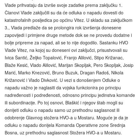
Vlade prihvataju da izvrše svoje zadatke prema zaključku 1.
Članovi Vlade zaključili su da će odluka o napadu dovesti do
katastrofalnih posljedica po općinu Vitez. U skladu sa zaključkom
3., Vlada predlaže da se prolongira rok izvršenja donesene
zapovijedi i primjene druge metode dok se ne provedu dodatne i
bolje pripreme za napad, ali se to nije dogodilo. Sastanku HVO
Vlade Vitez, na kojoj su doneseni ovi zaključci, prisustvovali su
Ivica Šantić, Željko Topalović, Franjo Alilović, Stipo Križanac,
Blaže Kesić, Vlado Alilović, Marijan Skopljak, Pero Skopljak, Josip
Marić, Marko Knezović, Bruno Buzuk, Dragan Radoš, Nikola
Križanović i Vlado Divković. U vezi s donošenjem Odluke o
napadu važno je naglasiti da vojska funkcionira po principu
nadređenosti i podređenosti, odnosno principu jedinstva komande
ili subordinacije. Po toj osnovi, Blaškić i njegov štab mogli su
donijeti odluku o napadu samo uz prethodnu saglasnost ili
odobrenje Glavnog stožera HVO-a u Mostaru. Moguće je da je
odluku o napadu donijela Komanda Operativne zone Srednja
Bosna, uz prethodnu saglasnost Stožera HVO-a u Mostaru.