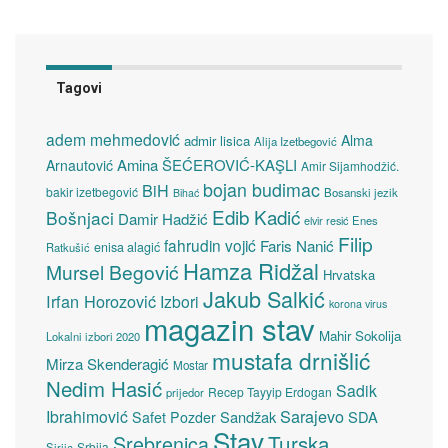
Tagovi
adem mehmedović
Alma
admir lisica
Alija Izetbegović
Amina ŠEĆEROVIĆ-KAŞLI
Arnautović
Amir Sijamhodžić.
bojan budimac
BiH
bakir izetbegović
Bosanski jezik
Bihać
Edib Kadić
Bošnjaci
Damir Hadžić
elvir resić
Enes
Filip
fahrudin vojić
Faris Nanić
enisa alagić
Ratkušić
Hamza Ridžal
Mursel Begović
Hrvatska
Jakub Salkić
Irfan Horozović
Izbori
korona virus
magazin stav
Mahir Sokolija
Lokalni izbori 2020
mustafa drnišlić
Mirza Skenderagić
Mostar
Nedim Hasić
Sadik
Recep Tayyip Erdogan
prijedor
Sarajevo
Ibrahimović
Sandžak
SDA
Safet Pozder
Stav
Turska
Srebrenica
Srbija
Sirija