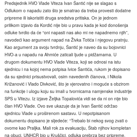
Predsjednik HVO Vlade Viteza Ivan Šantić nije se slagao s
Odlukom o napadu zato što je smatrao da treba provesti dodatne
pripreme ili iskoristiti druga sredstva pritiska. On je jednom
prilikom izjavio da Kordić nije bio u pravu kada je kod donošenja
odluke tvrdio da će “oni napasti nas ako mi ne napadnemo njih”,
navodeći kao argument napad na Živka Totića i njegovu pratnju.
Kao argument za svoju tvrdnju, Šantić je naveo da su bojovnici
HVO-a u napadu na Ahmiće zaticali ljude u pidžamama. U
drugom dokumentu HVO Vlade Viteza, koji se odnosi na istu
sjednicu i na kojoj nema potpisa Ivice Šantića, rukom je dopisano
da su sjednici prisustvovali, osim navedenih članova, i Nikola
Križanović i Vlado Divković, što je vjerovatno i moguće s obzirom
na funkcije i ulogu koju su imali u tvornicama namjenske industrije
SPS u Vitezu. Iz izjave Željka Topalovića vidi se da ni on nije bio
član HVO Vlade. Ovo sve ukazuje da je Ivan Šantić održao
sjednicu Vlade u proširenom sastavu. U nepotpisanom
dokumentu dopisano je sljedeće: “Trebalo bi nekog svog zvati o
ovome kao Praljka. Mali rok za evakuaciju, Štab njihov kompletan
na obuci, UNHCR bio u Kruščici, odluka prebrza bez pripreme,