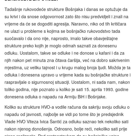
Tadašnje rukovodeće strukture Bošnjaka i danas se optužuje da
su krivi i da snose odgovornost zato što nisu predvidjeli i znali na
vrijeme da će se dogoditi agresija. Naravno, niko od tih kritičara
ne ulazi u probleme s kojima se bošnjačko rukovodstvo tada
suočavalo i da ono nije, naprosto, imalo takve obavještajne
strukture preko kojih je moglo odmah saznati za donesenu
odluku. Uostalom, takve se odluke i ne donose u kafani i da za
njih nakon pet minuta zna čitava čaršija, već na dobro sakrivenim
mjestima, uz veliku tajnost i u krugu malog broja ljudi. Možda je ta
odluka i donesena upravo u vrijeme kada su bošnjačke strukture i
raspravljale o sigurnosnoj situaciji. Uostalom, ni sada nam, nakon
toliko godina, nije poznato u koliko je sati 15. aprila 1993. godine
donesena odluka o napadu na Armiju BiH i Bošnjake.
Koliko su strukture HVO-a vodile računa da sakriju svoju odluku o
napadu od javnosti, najbolje se vidi po tome što je predsjednik
Vlade HVO Viteza Ivica Šantić za odluku saznao tek nekoliko sati
nakon njenog donošenja. Odnosno, bolje reći, nekoliko sati prije
njene realizacije. Pod pretpostavkom da su bošnjačke vojne,