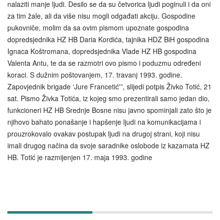
nalaziti manje ljudi. Desilo se da su četvorica ljudi poginuli i da oni
za tim žale, ali da više nisu mogli odgađati akciju. Gospodine
pukovniče, molim da sa ovim pismom upoznate gospodina
dopredsjednika HZ HB Daria Kordića, tajnika HDZ BiH gospodina
Ignaca Koštromana, dopredsjednika Vlade HZ HB gospodina
Valenta Antu, te da se razmotri ovo pismo i poduzmu određeni
koraci. S dužnim poštovanjem, 17. travanj 1993. godine.
Zapovjednik brigade ‘Jure Francetić'”, slijedi potpis Živko Totić, 21
sat. Pismo Živka Totića, iz kojeg smo prezentirali samo jedan dio,
funkcioneri HZ HB Srednje Bosne nisu javno spominjali zato što je
njihovo bahato ponašanje i hapšenje ljudi na komunikacijama i
prouzrokovalo ovakav postupak ljudi na drugoj strani, koji nisu
imali drugog načina da svoje saradnike oslobode iz kazamata HZ
HB. Totić je razmijenjen 17. maja 1993. godine