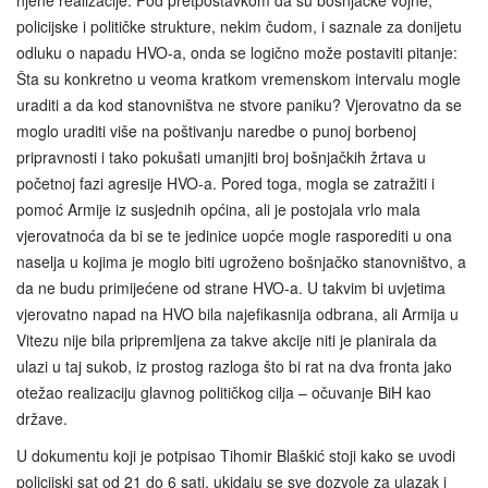
policijske i političke strukture, nekim čudom, i saznale za donijetu
odluku o napadu HVO-a, onda se logično može postaviti pitanje:
Šta su konkretno u veoma kratkom vremenskom intervalu mogle
uraditi a da kod stanovništva ne stvore paniku? Vjerovatno da se
moglo uraditi više na poštivanju naredbe o punoj borbenoj
pripravnosti i tako pokušati umanjiti broj bošnjačkih žrtava u
početnoj fazi agresije HVO-a. Pored toga, mogla se zatražiti i
pomoć Armije iz susjednih općina, ali je postojala vrlo mala
vjerovatnoća da bi se te jedinice uopće mogle rasporediti u ona
naselja u kojima je moglo biti ugroženo bošnjačko stanovništvo, a
da ne budu primijećene od strane HVO-a. U takvim bi uvjetima
vjerovatno napad na HVO bila najefikasnija odbrana, ali Armija u
Vitezu nije bila pripremljena za takve akcije niti je planirala da
ulazi u taj sukob, iz prostog razloga što bi rat na dva fronta jako
otežao realizaciju glavnog političkog cilja – očuvanje BiH kao
države.
U dokumentu koji je potpisao Tihomir Blaškić stoji kako se uvodi
policijski sat od 21 do 6 sati, ukidaju se sve dozvole za ulazak i