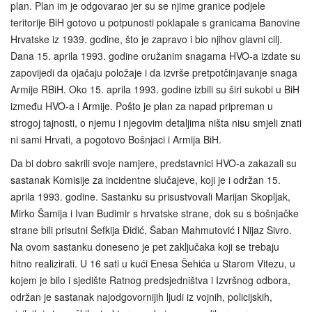
plan. Plan im je odgovarao jer su se njime granice podjele
teritorije BiH gotovo u potpunosti poklapale s granicama Banovine
Hrvatske iz 1939. godine, što je zapravo i bio njihov glavni cilj.
Dana 15. aprila 1993. godine oružanim snagama HVO-a izdate su
zapovijedi da ojačaju položaje i da izvrše pretpotčinjavanje snaga
Armije RBiH. Oko 15. aprila 1993. godine izbili su širi sukobi u BiH
između HVO-a i Armije. Pošto je plan za napad pripreman u
strogoj tajnosti, o njemu i njegovim detaljima ništa nisu smjeli znati
ni sami Hrvati, a pogotovo Bošnjaci i Armija BiH.
Da bi dobro sakrili svoje namjere, predstavnici HVO-a zakazali su
sastanak Komisije za incidentne slučajeve, koji je i održan 15.
aprila 1993. godine. Sastanku su prisustvovali Marijan Skopljak,
Mirko Šamija i Ivan Budimir s hrvatske strane, dok su s bošnjačke
strane bili prisutni Šefkija Đidić, Šaban Mahmutović i Nijaz Sivro.
Na ovom sastanku doneseno je pet zaključaka koji se trebaju
hitno realizirati. U 16 sati u kući Enesa Šehića u Starom Vitezu, u
kojem je bilo i sjedište Ratnog predsjedništva i Izvršnog odbora,
održan je sastanak najodgovornijih ljudi iz vojnih, policijskih,