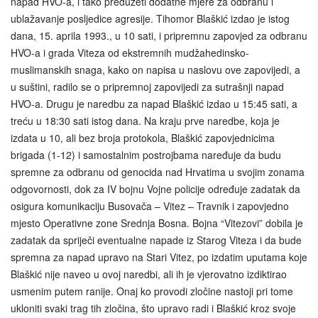
napad HVO‑a, i tako preduzeti dodatne mjere za odbranu i
ublažavanje posljedice agresije. Tihomor Blaškić izdao je istog
dana, 15. aprila 1993., u 10 sati, i pripremnu zapovjed za odbranu
HVO-a i grada Viteza od ekstremnih mudžahedinsko-
muslimanskih snaga, kako on napisa u naslovu ove zapovijedi, a
u suštini, radilo se o pripremnoj zapovijedi za sutrašnji napad
HVO-a. Drugu je naredbu za napad Blaškić izdao u 15:45 sati, a
treću u 18:30 sati istog dana. Na kraju prve naredbe, koja je
izdata u 10, ali bez broja protokola, Blaškić zapovjednicima
brigada (1-12) i samostalnim postrojbama naređuje da budu
spremne za odbranu od genocida nad Hrvatima u svojim zonama
odgovornosti, dok za IV bojnu Vojne policije određuje zadatak da
osigura komunikaciju Busovača – Vitez – Travnik i zapovjedno
mjesto Operativne zone Srednja Bosna. Bojna “Vitezovi” dobila je
zadatak da spriječi eventualne napade iz Starog Viteza i da bude
spremna za napad upravo na Stari Vitez, po izdatim uputama koje
Blaškić nije naveo u ovoj naredbi, ali ih je vjerovatno izdiktirao
usmenim putem ranije. Onaj ko provodi zločine nastoji pri tome
ukloniti svaki trag tih zločina, što upravo radi i Blaškić kroz svoje