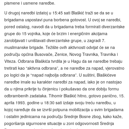
pismene i usmene naredbe.
U drugoj naredbi izdatoj u 15:45 sati Blaškić traži se da se u
brigadama uspostavi puna borbena gotovost. U ovoj se naredbi,
pored ostalog, navodi da u brigadama treba formirati diverzantske
grupe do 15 vojnika, koje će brzim i energičnim akcijama
zarobljavati i uništavati diverzantske grupe, u zagradi 7.
muslimanske brigade. Težište ovih aktivnosti odvijat će se na
području općina Busovače, Zenice, Novog Travnika, Travnika i
Viteza. Odbrana Blaškića tvrdila je u Hagu da se naredbe trebaju
tretirati kao “aktivna odbrana”, a ne naredbe za napad, vjerovatno
po logici da je “napad najbolja odbrana”. U suštini, Blaškićeve
naredbe imale su karakter naredbi za napad, iako je on nastojao
da u njima prikrije tu činjenicu i pokušavao da one dobiju formu
odbrambenih zadataka. Tihomir Blaškić hitno, gotovo panično, 15.
aprila 1993. godine u 18:30 sati izdaje svoju treću naredbu, u
kojoj naređuje da se izvrši potpuna mobilizacija u svim brigadama
i ostalim jedinicama na području Srednje Bosne zbog, kako kaže,
pogoršanja sigurnosne situacije u zoni odgovornosti Srednja