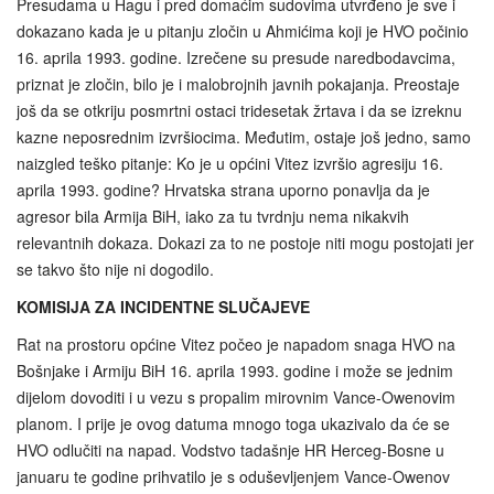
Presudama u Hagu i pred domaćim sudovima utvrđeno je sve i
dokazano kada je u pitanju zločin u Ahmićima koji je HVO počinio
16. aprila 1993. godine. Izrečene su presude naredbodavcima,
priznat je zločin, bilo je i malobrojnih javnih pokajanja. Preostaje
još da se otkriju posmrtni ostaci tridesetak žrtava i da se izreknu
kazne neposrednim izvršiocima. Međutim, ostaje još jedno, samo
naizgled teško pitanje: Ko je u općini Vitez izvršio agresiju 16.
aprila 1993. godine? Hrvatska strana uporno ponavlja da je
agresor bila Armija BiH, iako za tu tvrdnju nema nikakvih
relevantnih dokaza. Dokazi za to ne postoje niti mogu postojati jer
se takvo što nije ni dogodilo.
KOMISIJA ZA INCIDENTNE SLUČAJEVE
Rat na prostoru općine Vitez počeo je napadom snaga HVO na
Bošnjake i Armiju BiH 16. aprila 1993. godine i može se jednim
dijelom dovoditi i u vezu s propalim mirovnim Vance-Owenovim
planom. I prije je ovog datuma mnogo toga ukazivalo da će se
HVO odlučiti na napad. Vodstvo tadašnje HR Herceg-Bosne u
januaru te godine prihvatilo je s oduševljenjem Vance-Owenov