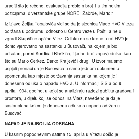
uraditi što je rečeno, evakuacija problem broj 1 u tim nekim
pozicijama, diverzantske grupe NORE i Zabrđe, Mario.”
Iz izjave Željka Topalovića vidi se da je sjednica Vlade HVO Viteza
održana u podrumu, odnosno u Centru veze u Pošti, a ne u
zgradi Skupštine općine Vitez. Odluku da se krene u rat HVO je
donio vjerovatno na sastanku u Busovači, na kojem je bio
prisutan, pored Kordića i Blaškića, i jedan broj zapovjednika, kao
što su Mario Čerkez, Darko Kraljević i drugi. U izvorima smo
uspjeli pronaći da je Busovača u samo jednom dokumentu
spomenuta kao mjesto održavanja sastanka na kojem je i
donesena odluka o napadu HVO-a. U informaciji SIS-a od 9.
aprila 1994. godine, u kojoj se analiziraju razlozi gubitka gradova i
prostora, u dijelu koji se odnosi na Vitez, navedeno je da je
sastanak na kojem je donesena odluka o napadu održan u
Busovači.
NAPAD JE NAJBOLJA ODBRANA
U kasnim popodnevnim satima 15. aprila u Vitezu došlo je