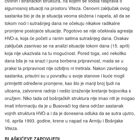
civilnih i stranačkih struktura, na kojem se vodila rasprava o
sigurnosnoj situaciji na prostoru Viteza. Osnovni zaključak ovog
sastanka bio je da je situacija veoma složena i napeta, ali da se
tokom noći i sutrašnjeg dana ne očekuju nikakve radikalne
promjene postojeće situacije. Pogotovo se nije očekivala agresija
HVO-a, koja će početi u ranim satima sutrašnjeg dana. Ovakav
zaključak zasnivao se na analizi situacije tokom dana (15. april)
koja nije ukazivala na tu mogućnost. Pored toga, već nekoliko
dana bila je na snazi i puna borbena pripravnost, mada se u
praksi ta pripravnost nije ozbiljno ni tretirala. Nakon završenog
sastanka, prisutni su u povratku u svoje stanove i kuće mogli
primijetiti određene promjene, kao što je manji broj ljudi na
ulicama, zatvorene radnje i nešto izraženije kretanje bojovnika s
oružjem. Niko tada od bošnjačkih struktura nije imao niti je mogao
imati informaciju da je u Busovači tog dana održan sastanak
vojnih struktura HVO-a i da je donesena odluka da se sutra ujutro,
16. aprila 1993. godine, krene u napad na Armiju i Bošnjake
Viteza.
BLAŠKIĆEVE ZAPOVIJEDI