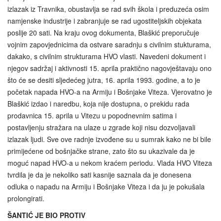
izlazak iz Travnika, obustavlja se rad svih škola i preduzeća osim
namjenske industrije i zabranjuje se rad ugostiteljskih objekata
poslije 20 sati. Na kraju ovog dokumenta, Blaškić preporučuje
vojnim zapovjednicima da ostvare saradnju s civilnim stukturama,
dakako, s civilnim strukturama HVO vlasti. Navedeni dokument i
njegov sadržaj i aktivnosti 15. aprila praktično nagovještavaju ono
što će se desiti sljedećeg jutra, 16. aprila 1993. godine, a to je
početak napada HVO-a na Armiju i Bošnjake Viteza. Vjerovatno je
Blaškić izdao i naredbu, koja nije dostupna, o prekidu rada
prodavnica 15. aprila u Vitezu u popodnevnim satima i
postavljenju stražara na ulaze u zgrade koji nisu dozvoljavali
izlazak ljudi. Sve ove radnje izvođene su u sumrak kako ne bi bile
primijećene od bošnjačke strane, zato što su ukazivale da je
moguć napad HVO-a u nekom kraćem periodu. Vlada HVO Viteza
tvrdila je da je nekoliko sati kasnije saznala da je donesena
odluka o napadu na Armiju i Bošnjake Viteza i da ju je pokušala
prolongirati.
ŠANTIĆ JE BIO PROTIV