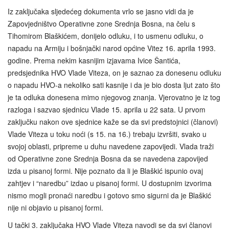
Iz zaključaka sljedećeg dokumenta vrlo se jasno vidi da je
Zapovjedništvo Operativne zone Srednja Bosna, na čelu s
Tihomirom Blaškićem, donijelo odluku, i to usmenu odluku, o
napadu na Armiju i bošnjački narod općine Vitez 16. aprila 1993.
godine. Prema nekim kasnijim izjavama Ivice Šantića,
predsjednika HVO Vlade Viteza, on je saznao za donesenu odluku
o napadu HVO‑a nekoliko sati kasnije i da je bio dosta ljut zato što
je ta odluka donesena mimo njegovog znanja. Vjerovatno je iz tog
razloga i sazvao sjednicu Vlade 15. aprila u 22 sata. U prvom
zaključku nakon ove sjednice kaže se da svi predstojnici (članovi)
Vlade Viteza u toku noći (s 15. na 16.) trebaju izvršiti, svako u
svojoj oblasti, pripreme u duhu navedene zapovijedi. Vlada traži
od Operativne zone Srednja Bosna da se navedena zapovijed
izda u pisanoj formi. Nije poznato da li je Blaškić ispunio ovaj
zahtjev i “naredbu” izdao u pisanoj formi. U dostupnim izvorima
nismo mogli pronaći naredbu i gotovo smo sigurni da je Blaškić
nije ni objavio u pisanoj formi.
U tački 3. zaključaka HVO Vlade Viteza navodi se da svi članovi