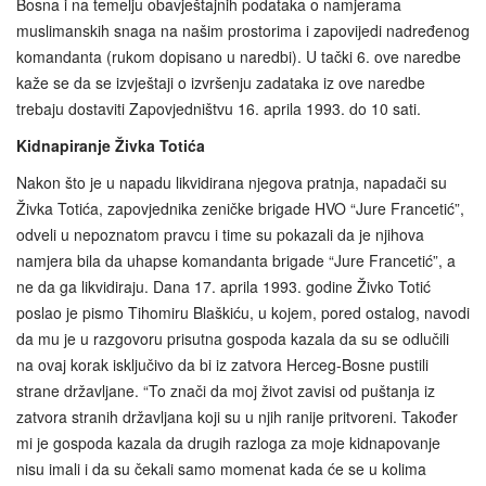
Bosna i na temelju obavještajnih podataka o namjerama
muslimanskih snaga na našim prostorima i zapovijedi nadređenog
komandanta (rukom dopisano u naredbi). U tački 6. ove naredbe
kaže se da se izvještaji o izvršenju zadataka iz ove naredbe
trebaju dostaviti Zapovjedništvu 16. aprila 1993. do 10 sati.
Kidnapiranje Živka Totića
Nakon što je u napadu likvidirana njegova pratnja, napadači su
Živka Totića, zapovjednika zeničke brigade HVO “Jure Francetić”,
odveli u nepoznatom pravcu i time su pokazali da je njihova
namjera bila da uhapse komandanta brigade “Jure Francetić”, a
ne da ga likvidiraju. Dana 17. aprila 1993. godine Živko Totić
poslao je pismo Tihomiru Blaškiću, u kojem, pored ostalog, navodi
da mu je u razgovoru prisutna gospoda kazala da su se odlučili
na ovaj korak isključivo da bi iz zatvora Herceg-Bosne pustili
strane državljane. “To znači da moj život zavisi od puštanja iz
zatvora stranih državljana koji su u njih ranije pritvoreni. Također
mi je gospoda kazala da drugih razloga za moje kidnapovanje
nisu imali i da su čekali samo momenat kada će se u kolima