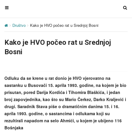
T
T
o
o
g
g
Društvo
Kako je HVO počeo rat u Srednjoj Bosni
g
g
l
l
Kako je HVO počeo rat u Srednjoj
e
e
n
n
Bosni
a
a
v
v
i
i
g
g
Odluku da se krene u rat donio je HVO vjerovatno na
a
a
sastanku u Busovači 15. aprila 1993. godine, na kojem je bio
t
t
prisutan, pored Darija Kordića i Tihomira Blaškića, i jedan
i
i
broj zapovjednika, kao što su Mario Čerkez, Darko Kraljević i
o
o
drugi. Saradnik Stava piše o dramatičnim danima 15. i 16.
n
n
aprila 1993. godine, o sastancima i odlukama koji su
rezultirali napadom na selo Ahmići, u kojem je ubijeno 116
Bošnjaka