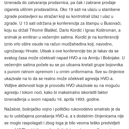
iznenada do zatvaranja prodavnica, pa čak i zabrane prodaje
cigareta uličnim prodavačima. Oko 19 sati na ulazu u stambene
zgrade postavljeni su stražari koji su kontrolirali izlaz i ulaz u
zgrade. U 13 sati održana je konferencija za štampu u Busovači,
koju su držali Tihomir Blaškić, Dario Kordić i Ignac Koštroman, a
snimak je emitiran u večernjim satima. Kordić je na konferenciji
iznio vrlo oštre osude na račun mudžahedina koji, navodno,
ugrožavaju Hrvate. Utisak s ove konferencije bio je takav da se
svakog časa može očekivati napad HVO-a na Armiju i Bošnjake. U
večernjim satima počele su se po ulicama kretati grupe bojovnika
s punom ratnom opremom i u crnim uniformama. Sve su činjenice
ukazivale na to da se realno može očekivati agresija HVO-a.
Vidljive aktivnosti koje je provodio HVO ukazivale su na moguću
agresiju i tokom noći, kako bi maksimalno iskoristili faktor
iznenađenja u svom napadu 16. aprila 1993. godine.
Nažalost, bošnjačko vojno i političko rukovodstvo smatralo je da
su to uobičajena ponašanja HVO‑a, a s dodatnim činjenicama nije
se moglo raspolagati i zbog toga je bilo veoma teško predvidjeti