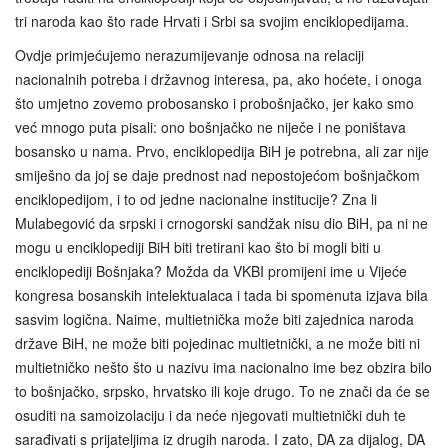
tri naroda kao što rade Hrvati i Srbi sa svojim enciklopedijama.
Ovdje primjećujemo nerazumijevanje odnosa na relaciji
nacionalnih potreba i državnog interesa, pa, ako hoćete, i onoga
što umjetno zovemo probosansko i probošnjačko, jer kako smo
već mnogo puta pisali: ono bošnjačko ne niječe i ne poništava
bosansko u nama. Prvo, enciklopedija BiH je potrebna, ali zar nije
smiješno da joj se daje prednost nad nepostojećom bošnjačkom
enciklopedijom, i to od jedne nacionalne institucije? Zna li
Mulabegović da srpski i crnogorski sandžak nisu dio BiH, pa ni ne
mogu u enciklopediji BiH biti tretirani kao što bi mogli biti u
enciklopediji Bošnjaka? Možda da VKBI promijeni ime u Vijeće
kongresa bosanskih intelektualaca i tada bi spomenuta izjava bila
sasvim logična. Naime, multietnička može biti zajednica naroda
države BiH, ne može biti pojedinac multietnički, a ne može biti ni
multietničko nešto što u nazivu ima nacionalno ime bez obzira bilo
to bošnjačko, srpsko, hrvatsko ili koje drugo. To ne znači da će se
osuditi na samoizolaciju i da neće njegovati multietnički duh te
sarađivati s prijateljima iz drugih naroda. I zato, DA za dijalog, DA