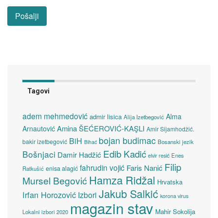
Tagovi
adem mehmedović
Alma
admir lisica
Alija Izetbegović
Amina ŠEĆEROVIĆ-KAŞLI
Arnautović
Amir Sijamhodžić.
bojan budimac
BiH
bakir izetbegović
Bosanski jezik
Bihać
Edib Kadić
Bošnjaci
Damir Hadžić
elvir resić
Enes
Filip
fahrudin vojić
Faris Nanić
enisa alagić
Ratkušić
Hamza Ridžal
Mursel Begović
Hrvatska
Jakub Salkić
Irfan Horozović
Izbori
korona virus
magazin stav
Mahir Sokolija
Lokalni izbori 2020