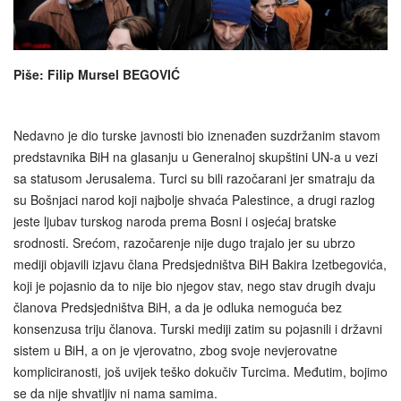
Piše: Filip Mursel BEGOVIĆ
Nedavno je dio turske javnosti bio iznenađen suzdržanim stavom
predstavnika BiH na glasanju u Generalnoj skupštini UN-a u vezi
sa statusom Jerusalema. Turci su bili razočarani jer smatraju da
su Bošnjaci narod koji najbolje shvaća Palestince, a drugi razlog
jeste ljubav turskog naroda prema Bosni i osjećaj bratske
srodnosti. Srećom, razočarenje nije dugo trajalo jer su ubrzo
mediji objavili izjavu člana Predsjedništva BiH Bakira Izetbegovića,
koji je pojasnio da to nije bio njegov stav, nego stav drugih dvaju
članova Predsjedništva BiH, a da je odluka nemoguća bez
konsenzusa triju članova. Turski mediji zatim su pojasnili i državni
sistem u BiH, a on je vjerovatno, zbog svoje nevjerovatne
kompliciranosti, još uvijek teško dokučiv Turcima. Međutim, bojimo
se da nije shvatljiv ni nama samima.