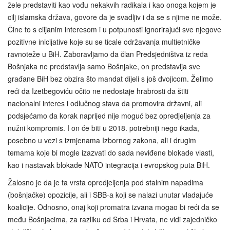
žele predstaviti kao vođu nekakvih radikala i kao onoga kojem je
cilj islamska država, govore da je svadljiv i da se s njime ne može.
Čine to s ciljanim interesom i u potpunosti ignorirajući sve njegove
pozitivne inicijative koje su se ticale održavanja multietničke
ravnoteže u BiH. Zaboravljamo da član Predsjedništva iz reda
Bošnjaka ne predstavlja samo Bošnjake, on predstavlja sve
građane BiH bez obzira što mandat dijeli s još dvojicom. Želimo
reći da Izetbegoviću očito ne nedostaje hrabrosti da štiti
nacionalni interes i odlučnog stava da promovira državni, ali
podsjećamo da korak naprijed nije moguć bez opredjeljenja za
nužni kompromis. I on će biti u 2018. potrebniji nego ikada,
posebno u vezi s izmjenama Izbornog zakona, ali i drugim
temama koje bi mogle izazvati do sada neviđene blokade vlasti,
kao i nastavak blokade NATO integracija i evropskog puta BiH.
Žalosno je da je ta vrsta opredjeljenja pod stalnim napadima
(bošnjačke) opozicije, ali i SBB-a koji se nalazi unutar vladajuće
koalicije. Odnosno, onaj koji promatra izvana mogao bi reći da se
među Bošnjacima, za razliku od Srba i Hrvata, ne vidi zajedničko