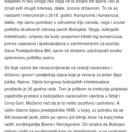
stajalište ni oko onoga oko čega ne bi smjelo biti spora i što je
iznad svih drugih interesa, dakle, onome državnom. To će se
nastaviti i intenzivirati u 2018. godini. Kompromis i konsenzus,
dakle, nije samo potreban u odnosima triju naroda, nego i unutar
političko-društvenih odnosa samih Bošnjaka. Stoga, bošnjački
intelektualci, umjesto da budu svojevrsni lobisti tog konsenzusa,
prema najavama i špekulacijama o zainteresiranim za poziciju
člana Predsjedništva BiH, samo će dodatno usložnjavati ionako
opterećenu političku scenu.
Do koje razine ide nerazumijevanje na relaciji nacionalno i
državno, govori i posljednja izjava koja je vezana za jedan lijepi
jubilej. Naime, Vijeće kongresa bošnjačkih intelektualaca
proslavilo je 25 godina rada. Tom je prilikom ta institucija potpisala
zajednički protokol s bošnjačkim nacionalnim vijećima u Srbiji i
Crnoj Gori. Možemo reći da je to nešto pozitivno i potrebno. A
zatim čitamo izjavu predsjednika VKBI, u kojoj, uz potrebu da se
štiti bosanski jezik, ističe po njemu još bitniju stvar na kojoj treba
raditi: enciklopedija Bosne i Hercegovine. On smatra da Bošnjaci
trebaju raditi na enciklopediji koja će objedinjavati, a ne razdvajati