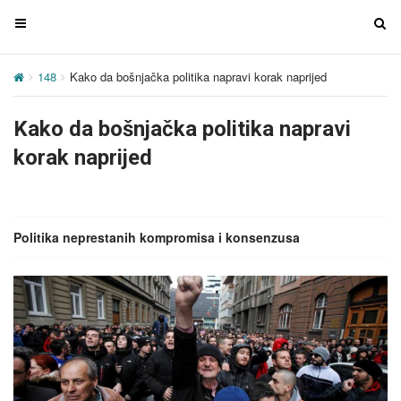
T
T
o
o
g
g
148
Kako da bošnjačka politika napravi korak naprijed
g
g
l
l
Kako da bošnjačka politika napravi
e
e
n
n
korak naprijed
a
a
v
v
i
i
g
g
Politika neprestanih kompromisa i konsenzusa
a
a
t
t
i
i
o
o
n
n