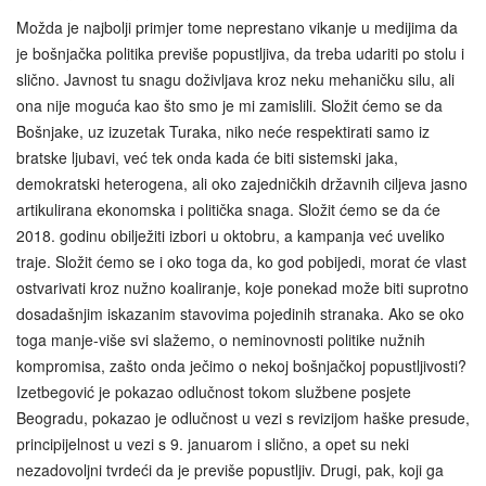
Možda je najbolji primjer tome neprestano vikanje u medijima da
je bošnjačka politika previše popustljiva, da treba udariti po stolu i
slično. Javnost tu snagu doživljava kroz neku mehaničku silu, ali
ona nije moguća kao što smo je mi zamislili. Složit ćemo se da
Bošnjake, uz izuzetak Turaka, niko neće respektirati samo iz
bratske ljubavi, već tek onda kada će biti sistemski jaka,
demokratski heterogena, ali oko zajedničkih državnih ciljeva jasno
artikulirana ekonomska i politička snaga. Složit ćemo se da će
2018. godinu obilježiti izbori u oktobru, a kampanja već uveliko
traje. Složit ćemo se i oko toga da, ko god pobijedi, morat će vlast
ostvarivati kroz nužno koaliranje, koje ponekad može biti suprotno
dosadašnjim iskazanim stavovima pojedinih stranaka. Ako se oko
toga manje-više svi slažemo, o neminovnosti politike nužnih
kompromisa, zašto onda ječimo o nekoj bošnjačkoj popustljivosti?
Izetbegović je pokazao odlučnost tokom službene posjete
Beogradu, pokazao je odlučnost u vezi s revizijom haške presude,
principijelnost u vezi s 9. januarom i slično, a opet su neki
nezadovoljni tvrdeći da je previše popustljiv. Drugi, pak, koji ga