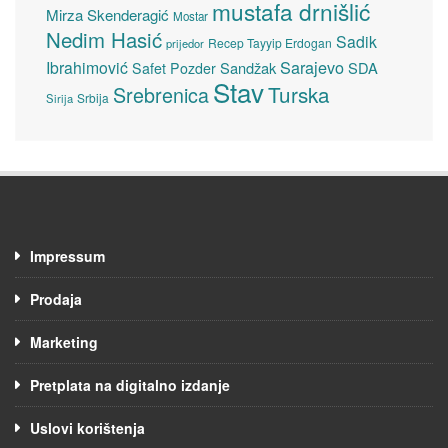
mustafa drnišlić
Mirza Skenderagić
Mostar
Nedim Hasić
Sadik
Recep Tayyip Erdogan
prijedor
Sarajevo
Ibrahimović
Sandžak
SDA
Safet Pozder
Stav
Turska
Srebrenica
Srbija
Sirija
Impressum
Prodaja
Marketing
Pretplata na digitalno izdanje
Uslovi korištenja