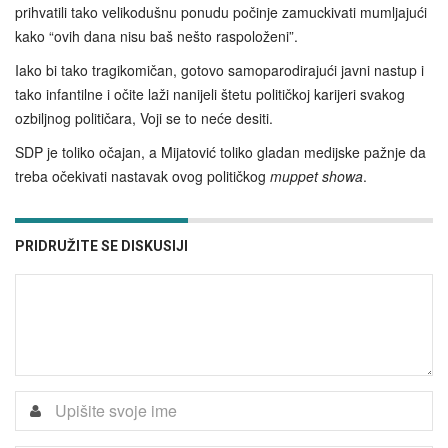
prihvatili tako velikodušnu ponudu počinje zamuckivati mumljajući
kako “ovih dana nisu baš nešto raspoloženi”.
Iako bi tako tragikomičan, gotovo samoparodirajući javni nastup i
tako infantilne i očite laži nanijeli štetu političkoj karijeri svakog
ozbiljnog političara, Voji se to neće desiti.
SDP je toliko očajan, a Mijatović toliko gladan medijske pažnje da
treba očekivati nastavak ovog političkog
muppet showa
.
PRIDRUŽITE SE DISKUSIJI