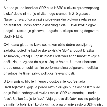
A onda je kao kandidat SDP-a za NSRS u okviru “proevropskog
bloka” dobio ni manje ni više nego sramotnih 210 glasova.
Naravno, sva priča u vezi s proevropskim blokom svela se na
neutralizaciju bošnjačkog glasačkog tijela u RS-u kroz njegovu
podjelu i rasipanje glasova, moguće i u sklopu nekog dogovora
Dodik-Nikšić.
Ovih dana gledamo kako se, nakon očito dobro obavljenog
zadatka, pojedine kadrovske akvizicije SDP-a, poput Draška
Aćimovića, vraćaju u opskurnost i relativnu anonimnost iz koje su
došli. No, to izgleda da nije slučaj i s Vojom. Uprkos izbornom
brodolomu, on sebi raznim performansima osigurava medijsku
prisutnost te time i privid političke relevantnosti.
U tom smislu, bilo je i njegovo gostovanje kod Senada
Hadžifejzovića, gdje je pored raznih drugih budalaština izmišljao
da je Bakir Izetbegović “cvilio i molio” SDP za saradnju i nudio
“sve”. Upitan šta je to “sve”, Voja gotovo dječački nevino počinje
da mijenja boje lice i koluta očima, a na pitanje zašto u SDP-u nisu