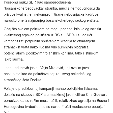
Posebnu muku SDP, kao samoproglašena
“bosanskohercegovačka” stranka, muči s nemogućnošću da
privuče kvalitetne i nekompromitirane nebošnjačke kadrove,
naročito one iz najmanjeg bosanskohercegovačkog entiteta.
Očaj što svojom politikom ne mogu pridobiti bilo kojeg istinski
kvalitetnog srpskog političara iz RS-a u SDP-u su odlučili
kompenzirati potpunim spuštanjem kriterija te otvaranjem
stranačkih vrata kako ljudima vrlo sumnjivih biografija i
potencijalnim Dodikovim trojanskim konjima, tako i istinskim
lakrdijašima.
Jedan od takvih jeste i Vojin Mijatović, koji svojim javnim
nastupima kao da pokušava kopirati svog nekadašnjeg
stranačkog šefa Dodika.
Voja je u predizbornoj kampanji mahao policijskim lisicama,
dolazio na skupove SDP-a u maskirnoj jakni, citirao Che Guevaru,
poručivao da se režim mora rušiti, relativizirao agresiju na Bosnu i
Hercegovinu tvrdeći da su se narodi “rešili međusobno poubijati
91”.