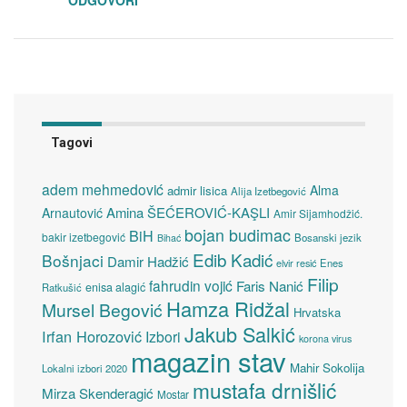
Tagovi
adem mehmedović
Alma
admir lisica
Alija Izetbegović
Amina ŠEĆEROVIĆ-KAŞLI
Arnautović
Amir Sijamhodžić.
bojan budimac
BiH
bakir izetbegović
Bosanski jezik
Bihać
Edib Kadić
Bošnjaci
Damir Hadžić
elvir resić
Enes
Filip
fahrudin vojić
Faris Nanić
enisa alagić
Ratkušić
Hamza Ridžal
Mursel Begović
Hrvatska
Jakub Salkić
Irfan Horozović
Izbori
korona virus
magazin stav
Mahir Sokolija
Lokalni izbori 2020
mustafa drnišlić
Mirza Skenderagić
Mostar