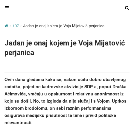
T
T
o
o
g
g
197
Jadan je onaj kojem je Voja Mijatović perjanica
g
g
l
l
Jadan je onaj kojem je Voja Mijatović
e
e
n
n
perjanica
a
a
v
v
i
i
g
g
Ovih dana gledamo kako se, nakon očito dobro obavljenog
a
a
zadatka, pojedine kadrovske akvizicije SDP-a, poput Draška
t
t
Aćimovića, vraćaju u opskurnost i relativnu anonimnost iz
i
i
koje su došli. No, to izgleda da nije slučaj i s Vojom. Uprkos
o
o
izbornom brodolomu, on sebi raznim performansima
n
n
osigurava medijsku prisutnost te time i privid političke
relevantnosti.