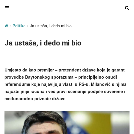
T
T
o
o
g
g
Politika
Ja ustaša, i dedo mi bio
g
g
l
l
Ja ustaša, i dedo mi bio
e
e
n
n
a
a
v
v
Umjesto da kao premijer – pretendent države koja je garant
i
i
provedbe Daytonskog sporazuma – principijelno osudi
g
g
referendume koje najavljuju vlasti u RS-u, Milanović s njima
a
a
najozbiljnije računa i već pravi scenarije podjele suverene i
t
t
međunarodno priznate države
i
i
o
o
n
n