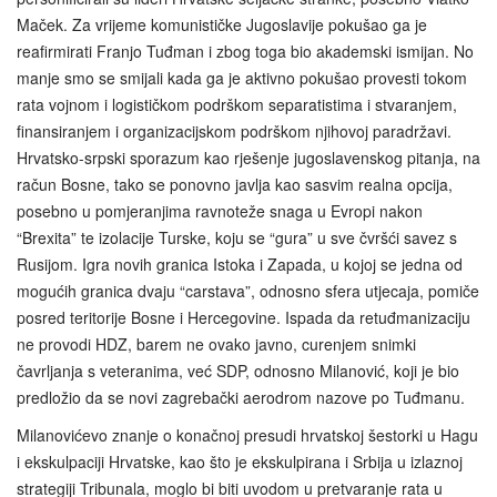
Maček. Za vrijeme komunističke Jugoslavije pokušao ga je
reafirmirati Franjo Tuđman i zbog toga bio akademski ismijan. No
manje smo se smijali kada ga je aktivno pokušao provesti tokom
rata vojnom i logističkom podrškom separatistima i stvaranjem,
finansiranjem i organizacijskom podrškom njihovoj paradržavi.
Hrvatsko-srpski sporazum kao rješenje jugoslavenskog pitanja, na
račun Bosne, tako se ponovno javlja kao sasvim realna opcija,
posebno u pomjeranjima ravnoteže snaga u Evropi nakon
“Brexita” te izolacije Turske, koju se “gura” u sve čvršći savez s
Rusijom. Igra novih granica Istoka i Zapada, u kojoj se jedna od
mogućih granica dvaju “carstava”, odnosno sfera utjecaja, pomiče
posred teritorije Bosne i Hercegovine. Ispada da retuđmanizaciju
ne provodi HDZ, barem ne ovako javno, curenjem snimki
čavrljanja s veteranima, već SDP, odnosno Milanović, koji je bio
predložio da se novi zagrebački aerodrom nazove po Tuđmanu.
Milanovićevo znanje o konačnoj presudi hrvatskoj šestorki u Hagu
i ekskulpaciji Hrvatske, kao što je ekskulpirana i Srbija u izlaznoj
strategiji Tribunala, moglo bi biti uvodom u pretvaranje rata u