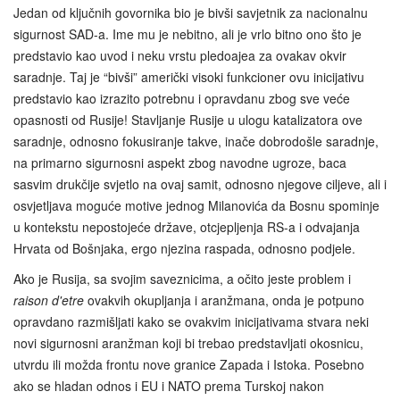
Jedan od ključnih govornika bio je bivši savjetnik za nacionalnu
sigurnost SAD-a. Ime mu je nebitno, ali je vrlo bitno ono što je
predstavio kao uvod i neku vrstu pledoajea za ovakav okvir
saradnje. Taj je “bivši” američki visoki funkcioner ovu inicijativu
predstavio kao izrazito potrebnu i opravdanu zbog sve veće
opasnosti od Rusije! Stavljanje Rusije u ulogu katalizatora ove
saradnje, odnosno fokusiranje takve, inače dobrodošle saradnje,
na primarno sigurnosni aspekt zbog navodne ugroze, baca
sasvim drukčije svjetlo na ovaj samit, odnosno njegove ciljeve, ali i
osvjetljava moguće motive jednog Milanovića da Bosnu spominje
u kontekstu nepostojeće države, otcjepljenja RS-a i odvajanja
Hrvata od Bošnjaka, ergo njezina raspada, odnosno podjele.
Ako je Rusija, sa svojim saveznicima, a očito jeste problem i
raison d'etre
ovakvih okupljanja i aranžmana, onda je potpuno
opravdano razmišljati kako se ovakvim inicijativama stvara neki
novi sigurnosni aranžman koji bi trebao predstavljati okosnicu,
utvrdu ili možda frontu nove granice Zapada i Istoka. Posebno
ako se hladan odnos i EU i NATO prema Turskoj nakon