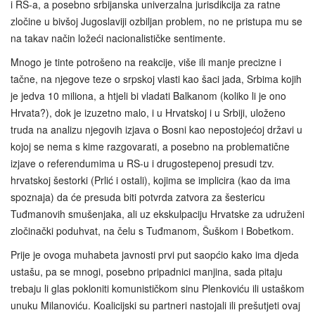
i RS-a, a posebno srbijanska univerzalna jurisdikcija za ratne
zločine u bivšoj Jugoslaviji ozbiljan problem, no ne pristupa mu se
na takav način ložeći nacionalističke sentimente.
Mnogo je tinte potrošeno na reakcije, više ili manje precizne i
tačne, na njegove teze o srpskoj vlasti kao šaci jada, Srbima kojih
je jedva 10 miliona, a htjeli bi vladati Balkanom (koliko li je ono
Hrvata?), dok je izuzetno malo, i u Hrvatskoj i u Srbiji, uloženo
truda na analizu njegovih izjava o Bosni kao nepostojećoj državi u
kojoj se nema s kime razgovarati, a posebno na problematične
izjave o referendumima u RS-u i drugostepenoj presudi tzv.
hrvatskoj šestorki (Prlić i ostali), kojima se implicira (kao da ima
spoznaja) da će presuda biti potvrda zatvora za šestericu
Tuđmanovih smušenjaka, ali uz ekskulpaciju Hrvatske za udruženi
zločinački poduhvat, na čelu s Tuđmanom, Šuškom i Bobetkom.
Prije je ovoga muhabeta javnosti prvi put saopćio kako ima djeda
ustašu, pa se mnogi, posebno pripadnici manjina, sada pitaju
trebaju li glas pokloniti komunističkom sinu Plenkoviću ili ustaškom
unuku Milanoviću. Koalicijski su partneri nastojali ili prešutjeti ovaj