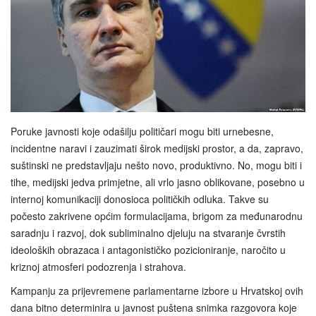
Poruke javnosti koje odašilju političari mogu biti urnebesne,
incidentne naravi i zauzimati širok medijski prostor, a da, zapravo,
suštinski ne predstavljaju nešto novo, produktivno. No, mogu biti i
tihe, medijski jedva primjetne, ali vrlo jasno oblikovane, posebno u
internoj komunikaciji donosioca političkih odluka. Takve su
počesto zakrivene općim formulacijama, brigom za međunarodnu
saradnju i razvoj, dok subliminalno djeluju na stvaranje čvrstih
ideoloških obrazaca i antagonističko pozicioniranje, naročito u
kriznoj atmosferi podozrenja i strahova.
Kampanju za prijevremene parlamentarne izbore u Hrvatskoj ovih
dana bitno determinira u javnost puštena snimka razgovora koje