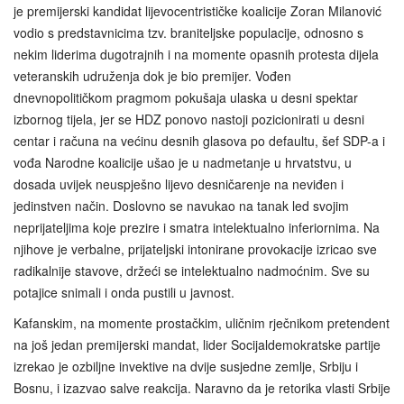
je premijerski kandidat lijevocentrističke koalicije Zoran Milanović
vodio s predstavnicima tzv. braniteljske populacije, odnosno s
nekim liderima dugotrajnih i na momente opasnih protesta dijela
veteranskih udruženja dok je bio premijer. Vođen
dnevnopolitičkom pragmom pokušaja ulaska u desni spektar
izbornog tijela, jer se HDZ ponovo nastoji pozicionirati u desni
centar i računa na većinu desnih glasova po defaultu, šef SDP-a i
vođa Narodne koalicije ušao je u nadmetanje u hrvatstvu, u
dosada uvijek neuspješno lijevo desničarenje na neviđen i
jedinstven način. Doslovno se navukao na tanak led svojim
neprijateljima koje prezire i smatra intelektualno inferiornima. Na
njihove je verbalne, prijateljski intonirane provokacije izricao sve
radikalnije stavove, držeći se intelektualno nadmoćnim. Sve su
potajice snimali i onda pustili u javnost.
Kafanskim, na momente prostačkim, uličnim rječnikom pretendent
na još jedan premijerski mandat, lider Socijaldemokratske partije
izrekao je ozbiljne invektive na dvije susjedne zemlje, Srbiju i
Bosnu, i izazvao salve reakcija. Naravno da je retorika vlasti Srbije