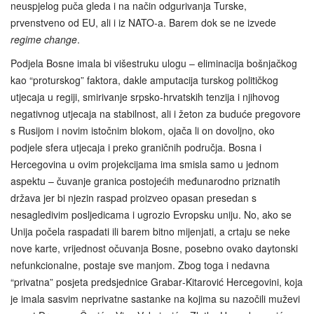
neuspjelog puča gleda i na način odgurivanja Turske,
prvenstveno od EU, ali i iz NATO-a. Barem dok se ne izvede
regime change
.
Podjela Bosne imala bi višestruku ulogu – eliminacija bošnjačkog
kao “proturskog” faktora, dakle amputacija turskog političkog
utjecaja u regiji, smirivanje srpsko-hrvatskih tenzija i njihovog
negativnog utjecaja na stabilnost, ali i žeton za buduće pregovore
s Rusijom i novim istočnim blokom, ojača li on dovoljno, oko
podjele sfera utjecaja i preko graničnih područja. Bosna i
Hercegovina u ovim projekcijama ima smisla samo u jednom
aspektu – čuvanje granica postojećih međunarodno priznatih
država jer bi njezin raspad proizveo opasan presedan s
nesagledivim posljedicama i ugrozio Evropsku uniju. No, ako se
Unija počela raspadati ili barem bitno mijenjati, a crtaju se neke
nove karte, vrijednost očuvanja Bosne, posebno ovako daytonski
nefunkcionalne, postaje sve manjom. Zbog toga i nedavna
“privatna” posjeta predsjednice Grabar‑Kitarović Hercegovini, koja
je imala sasvim neprivatne sastanke na kojima su nazočili muževi