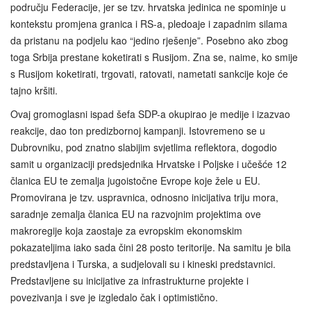
području Federacije, jer se tzv. hrvatska jedinica ne spominje u
kontekstu promjena granica i RS-a, pledoaje i zapadnim silama
da pristanu na podjelu kao “jedino rješenje”. Posebno ako zbog
toga Srbija prestane koketirati s Rusijom. Zna se, naime, ko smije
s Rusijom koketirati, trgovati, ratovati, nametati sankcije koje će
tajno kršiti.
Ovaj gromoglasni ispad šefa SDP-a okupirao je medije i izazvao
reakcije, dao ton predizbornoj kampanji. Istovremeno se u
Dubrovniku, pod znatno slabijim svjetlima reflektora, dogodio
samit u organizaciji predsjednika Hrvatske i Poljske i učešće 12
članica EU te zemalja jugoistočne Evrope koje žele u EU.
Promovirana je tzv. uspravnica, odnosno inicijativa triju mora,
saradnje zemalja članica EU na razvojnim projektima ove
makroregije koja zaostaje za evropskim ekonomskim
pokazateljima iako sada čini 28 posto teritorije. Na samitu je bila
predstavljena i Turska, a sudjelovali su i kineski predstavnici.
Predstavljene su inicijative za infrastrukturne projekte i
povezivanja i sve je izgledalo čak i optimistično.