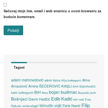
Sačuvaj moje ime, email i web stranicu u ovom browseru za
buduće komentare.
Tagovi
adem mehmedović
Alma
admir lisica
Alija Izetbegović
Amina ŠEĆEROVIĆ-KAŞLI
Arnautović
Amir Sijamhodžić.
bojan budimac
BiH
bakir izetbegović
Bosanski jezik
Bihać
Edib Kadić
Bošnjaci
Damir Hadžić
elvir resić
Enes
Filip
fahrudin vojić
Faris Nanić
enisa alagić
Ratkušić