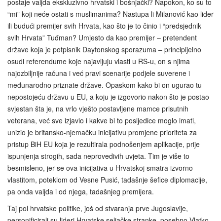
postaje valjda ekskluzivno hrvatski i bošnjački? Napokon, ko su to
“mi” koji neće ostati s muslimanima? Nastupa li Milanović kao lider
ili budući premijer svih Hrvata, kao što je to činio i “predsjednik
svih Hrvata” Tuđman? Umjesto da kao premijer – pretendent
države koja je potpisnik Daytonskog sporazuma – principijelno
osudi referendume koje najavljuju vlasti u RS-u, on s njima
najozbiljnije računa i već pravi scenarije podjele suverene i
međunarodno priznate države. Opaskom kako bi on ugurao tu
nepostojeću državu u EU, a koju je izgovorio nakon što je postao
svjestan šta je, na vrlo vješto postavljene mamce prisutnih
veterana, već sve izjavio i kakve bi to posljedice moglo imati,
unizio je britansko-njemačku inicijativu promjene prioriteta za
pristup BiH EU koja je rezultirala podnošenjem aplikacije, prije
ispunjenja strogih, sada neprovedivih uvjeta. Tim je više to
besmisleno, jer se ova inicijativa u Hrvatskoj smatra izvorno
vlastitom, poteklom od Vesne Pusić, tadašnje šefice diplomacije,
pa onda valjda i od njega, tadašnjeg premijera.
Taj pol hrvatske politike, još od stvaranja prve Jugoslavije,
personificirali su lideri Hrvatske seljačke stranke, posebno Vlatko