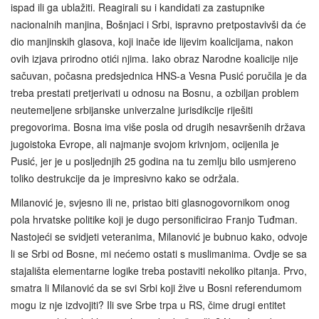
ispad ili ga ublažiti. Reagirali su i kandidati za zastupnike
nacionalnih manjina, Bošnjaci i Srbi, ispravno pretpostavivši da će
dio manjinskih glasova, koji inače ide lijevim koalicijama, nakon
ovih izjava prirodno otići njima. Iako obraz Narodne koalicije nije
sačuvan, počasna predsjednica HNS-a Vesna Pusić poručila je da
treba prestati pretjerivati u odnosu na Bosnu, a ozbiljan problem
neutemeljene srbijanske univerzalne jurisdikcije riješiti
pregovorima. Bosna ima više posla od drugih nesavršenih država
jugoistoka Evrope, ali najmanje svojom krivnjom, ocijenila je
Pusić, jer je u posljednjih 25 godina na tu zemlju bilo usmjereno
toliko destrukcije da je impresivno kako se održala.
Milanović je, svjesno ili ne, pristao biti glasnogovornikom onog
pola hrvatske politike koji je dugo personificirao Franjo Tuđman.
Nastojeći se svidjeti veteranima, Milanović je bubnuo kako, odvoje
li se Srbi od Bosne, mi nećemo ostati s muslimanima. Ovdje se sa
stajališta elementarne logike treba postaviti nekoliko pitanja. Prvo,
smatra li Milanović da se svi Srbi koji žive u Bosni referendumom
mogu iz nje izdvojiti? Ili sve Srbe trpa u RS, čime drugi entitet