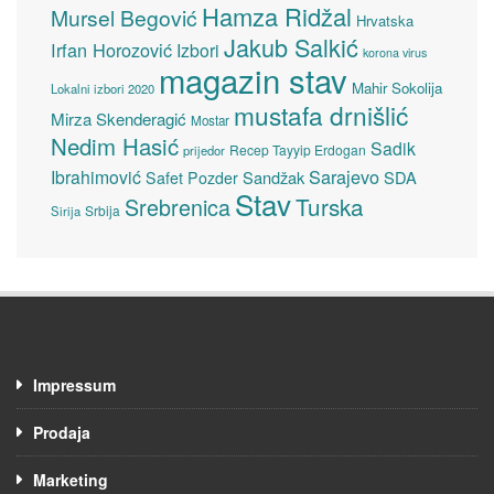
Hamza Ridžal
Mursel Begović
Hrvatska
Jakub Salkić
Irfan Horozović
Izbori
korona virus
magazin stav
Mahir Sokolija
Lokalni izbori 2020
mustafa drnišlić
Mirza Skenderagić
Mostar
Nedim Hasić
Sadik
Recep Tayyip Erdogan
prijedor
Sarajevo
Ibrahimović
Sandžak
SDA
Safet Pozder
Stav
Turska
Srebrenica
Srbija
Sirija
Impressum
Prodaja
Marketing