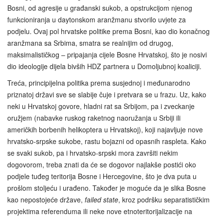
Bosni, od agresije u građanski sukob, a opstrukcijom njenog
funkcioniranja u daytonskom aranžmanu stvorilo uvjete za
podjelu. Ovaj pol hrvatske politike prema Bosni, kao dio konačnog
aranžmana sa Srbima, smatra se realnijim od drugog,
maksimalističkog – pripajanja cijele Bosne Hrvatskoj, što je nosivi
dio ideologije dijela bivših HDZ partnera u Domoljubnoj koaliciji.
Treća, principijelna politika prema susjednoj i međunarodno
priznatoj državi sve se slabije čuje i pretvara se u frazu. Uz, kako
neki u Hrvatskoj govore, hladni rat sa Srbijom, pa i zveckanje
oružjem (nabavke ruskog raketnog naoružanja u Srbiji ili
američkih borbenih helikoptera u Hrvatskoj), koji najavljuje nove
hrvatsko-srpske sukobe, rastu bojazni od opasnih raspleta. Kako
se svaki sukob, pa i hrvatsko-srpski mora završiti nekim
dogovorom, treba znati da će se dogovor najlakše postići oko
podjele tuđeg teritorija Bosne i Hercegovine, što je dva puta u
prošlom stoljeću i urađeno. Također je moguće da je slika Bosne
kao nepostojeće države,
failed state
, kroz podršku separatističkim
projektima referenduma ili neke nove etnoteritorijalizacije na