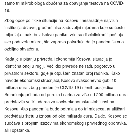
samo tri mikrobiologa obučena za obavljanje testova na COVID-
19.
Zbog opće političke situacije na Kosovu i nesaradnje najviših
institucija države, građani nisu zadovoljni mjerama koje se često
mijenjaju. Ipak, bez ikakve panike, vrlo su disciplinirani i poštuju
sve poduzete mjere, što zapravo potvrđuje da je pandemija vrlo
ozbiljno shvaćena.
Kada je u pitanju privreda i ekonomija Kosova, situacija je
identična onoj u regiji. Veći dio privrede ne radi, pogotovo u
privatnom sektoru, gdje je otpušten znatan broj radnika. Kako
navode ekonomski stručnjaci, Kosovo svakodnevno gubi 10
miliona eura zbog pandemije COVID-19 i njenih posljedica.
Smanjenje prihoda od poreza i carina za više od 200 miliona eura
predstavlja veliki udarac za socio-ekonomsku stabilnost na
Kosovu. Ako pandemija bude potrajala do tri mjeseca, analitičari
predviđaju štetu u iznosu od oko milijardu eura. Dakle, Kosovo se
suočava s brojnim izazovima ekonomskog i privrednog oporavka,
ali i opstanka.