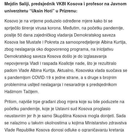
Mejdin Saliji, predsjednik VKBI Kosova i profesor na Javnom
univerzitetu “Uksin Hoti” u Prizrenu:
Kosovo je na vrijeme poduzelo određene mjere kako bi se
spriječilo širenje virusa korona. Međutim, na početku pandemije,
poslije 50 dana zajedničkog vladanja Demokratskog saveza
Kosova Ise Mustafe i Pokreta za samoopredjeljenje Albina Kurtija,
zbog neslaganja oko dogovorenog programa, na inicijativu
Demokratskog saveza Kosova došlo je do izglasavanja
nepovjerenja Vladi i raspada Koalicije nade, što je rezultiralo
padom Vlade Albina Kurtija. Aktualno, Kosovska vlada suočava se
s pandemijom COVID-19 s jedne strane, a s druge s brojnim
problemima uslijed neslaganja i nesaradnje s predsjednikom
Hašimom Tačijem.
Pritom, najviše trpe građani zbog mjera koje su bile poduzete na
početku pandemije, koje je Ustavni sud Kosova proglasio
neustavnim jer ih je samo Skupština Kosova mogla donijeti. Sada
se nalazimo u takvim okolnostima u kojima Ministarstvo zdravstva
Vlade Republike Kosova donosi odluke o ograničavanju kretanja