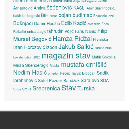
adem mehmedović
Alma
admir lisica
Alija Izetbegović
Amina ŠEĆEROVIĆ-KAŞLI
Arnautović
Amir Sijamhodžić.
bojan budimac
BiH
bakir izetbegović
Bosanski jezik
Bihać
Edib Kadić
Bošnjaci
Damir Hadžić
elvir resić
Enes
Filip
fahrudin vojić
Faris Nanić
enisa alagić
Ratkušić
Hamza Ridžal
Mursel Begović
Hrvatska
Jakub Salkić
Irfan Horozović
Izbori
korona virus
magazin stav
Mahir Sokolija
Lokalni izbori 2020
mustafa drnišlić
Mirza Skenderagić
Mostar
Nedim Hasić
Sadik
Recep Tayyip Erdogan
prijedor
Sarajevo
Ibrahimović
Sandžak
SDA
Safet Pozder
Stav
Turska
Srebrenica
Srbija
Sirija