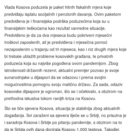
Vlada Kosova poduzela je paket hitnih fiskalnih mjera koje
predviđaju isplatu socijalnih i penzionih davanja. Ovim paketom
predviđena je i finansijska podrška poduzećima koja su u
finansijskim teškoćama kao rezultat vanredne situacije.
Predviđeno je da za dva mjeseca budu pokriveni mjesečni
troškovi zaposlenih, ali je predviđena i mjesečna pomoć
nezaposlenim u trajanju od tri mjeseca, kao i niz drugih mjera koje
bi trebale ublažiti probleme kosovskih građana, te privatnih
poduzeća koja su najviše pogođena ovom pandemijom. Zbog
istrošenosti državnih rezervi, aktualni premijer pozvao je svoje
sunarodnjake u dijaspori da se odazovu i prema svojim
mogućnostima pomognu svoju matičnu državu. Za sada, odaziv
kosovske dijaspore je ogroman, što se i očekivalo, s obzirom na
prethodna iskustva tokom ranijih kriza na Kosovu.
Što se tiče sjevera Kosova, situacija je stabilnija zbog aktualnih
događanja. Svi zaraženi sa sjevera liječe se u Srbiji, no prisutna je
i saradnja Kosova i Srbije po pitanju pandemije, s obzirom na to
da je Srbija ovih dana donirala Kosovu 1.000 testova. Također,