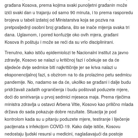
građana Kosova, prema kojima svaki punoljetni građanin može
izići svaki dan u trajanju od samo 90 minuta, i to prema rasporedu
brojeva u tabeli izdatoj od Ministarstva koja se poziva na
pretposljednji osobni broj građana, što se inače mijenja svaka tri
dana. Uglavnom, i pored konfuzije oko ovih mjera, građani
Kosova ih poštuju i može se reći da su vrlo disciplinirani.
Trenutno, kako ističu epidemiolozi te Nacionalni institut za javno
zdravlje, Kosovo se nalazi u kritičnoj fazi i očekuje se da će
sljedeće dvije sedmice biti najkritičnije jer se kriva nalazi u
eksponencijalnoj fazi, s obzirom na to da prolazimo petu sedmicu
pandemije. No, nadamo se da će, ukoliko se građani i dalje budu
pridržavali zadatih ograničenja i budu poštovali poduzete mjere,
doći do smirivanja u prvoj sedmici mjeseca maja. Prema riječima
ministra zdravlja u ostavci Arbena Vitie, Kosovo kao prilično mlada
država do sada pokazuje dobre rezultate. Situacija je pod
kontrolom kada su u pitanju poduzete mjere, testiranje i liječenje
pacijenata s infekcijom COVID‑19. Kako dalje ističe, Kosovu
nedostaju ljudski resursi u medicini, naglašavajući da postoje