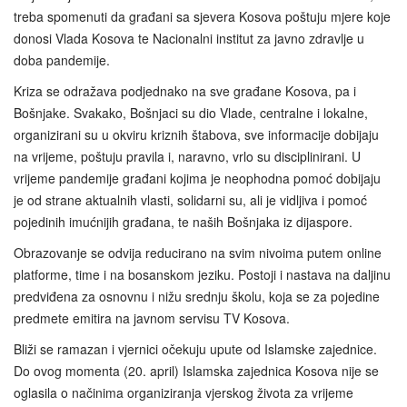
treba spomenuti da građani sa sjevera Kosova poštuju mjere koje
donosi Vlada Kosova te Nacionalni institut za javno zdravlje u
doba pandemije.
Kriza se odražava podjednako na sve građane Kosova, pa i
Bošnjake. Svakako, Bošnjaci su dio Vlade, centralne i lokalne,
organizirani su u okviru kriznih štabova, sve informacije dobijaju
na vrijeme, poštuju pravila i, naravno, vrlo su disciplinirani. U
vrijeme pandemije građani kojima je neophodna pomoć dobijaju
je od strane aktualnih vlasti, solidarni su, ali je vidljiva i pomoć
pojedinih imućnijih građana, te naših Bošnjaka iz dijaspore.
Obrazovanje se odvija reducirano na svim nivoima putem online
platforme, time i na bosanskom jeziku. Postoji i nastava na daljinu
predviđena za osnovnu i nižu srednju školu, koja se za pojedine
predmete emitira na javnom servisu TV Kosova.
Bliži se ramazan i vjernici očekuju upute od Islamske zajednice.
Do ovog momenta (20. april) Islamska zajednica Kosova nije se
oglasila o načinima organiziranja vjerskog života za vrijeme