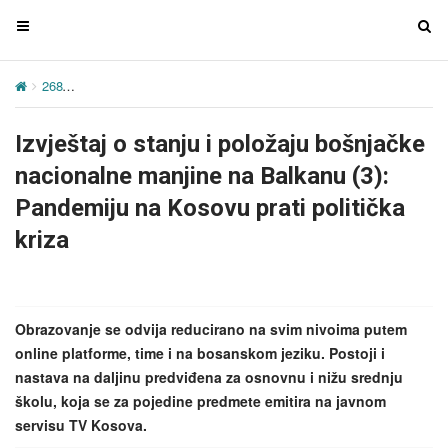
T
T
o
o
g
g
268
Izvještaj o stanju i položaju bošnjačke nacionalne manjine na B
g
g
l
l
Izvještaj o stanju i položaju bošnjačke
e
e
n
n
nacionalne manjine na Balkanu (3):
a
a
Pandemiju na Kosovu prati politička
v
v
kriza
i
i
g
g
a
a
t
t
Obrazovanje se odvija reducirano na svim nivoima putem
i
i
online platforme, time i na bosanskom jeziku. Postoji i
o
o
nastava na daljinu predviđena za osnovnu i nižu srednju
n
n
školu, koja se za pojedine predmete emitira na javnom
servisu TV Kosova.