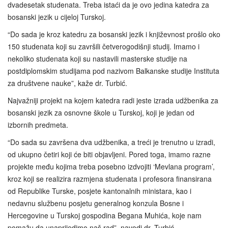
dvadesetak studenata. Treba istaći da je ovo jedina katedra za
bosanski jezik u cijeloj Turskoj.
“Do sada je kroz katedru za bosanski jezik i književnost prošlo oko
150 studenata koji su završili četverogodišnji studij. Imamo i
nekoliko studenata koji su nastavili masterske studije na
postdiplomskim studijama pod nazivom Balkanske studije Instituta
za društvene nauke”, kaže dr. Turbić.
Najvažniji projekt na kojem katedra radi jeste izrada udžbenika za
bosanski jezik za osnovne škole u Turskoj, koji je jedan od
izbornih predmeta.
“Do sada su završena dva udžbenika, a treći je trenutno u izradi,
od ukupno četiri koji će biti objavljeni. Pored toga, imamo razne
projekte među kojima treba posebno izdvojiti ‘Mevlana program’,
kroz koji se realizira razmjena studenata i profesora finansirana
od Republike Turske, posjete kantonalnih ministara, kao i
nedavnu službenu posjetu generalnog konzula Bosne i
Hercegovine u Turskoj gospodina Begana Muhića, koje nam
pomažu da unaprijedimo naš rad”, navodi dr. Turbić