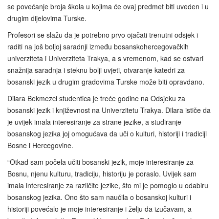
se povećanje broja škola u kojima će ovaj predmet biti uveden i u
drugim dijelovima Turske.
Profesori se slažu da je potrebno prvo ojačati trenutni odsjek i
raditi na još boljoj saradnji između bosanskohercegovačkih
univerziteta i Univerziteta Trakya, a s vremenom, kad se ostvari
snažnija saradnja i steknu bolji uvjeti, otvaranje katedri za
bosanski jezik u drugim gradovima Turske može biti opravdano.
Dilara Bekmezci studentica je treće godine na Odsjeku za
bosanski jezik i književnost na Univerzitetu Trakya. Dilara ističe da
je uvijek imala interesiranje za strane jezike, a studiranje
bosanskog jezika joj omogućava da uči o kulturi, historiji i tradiciji
Bosne i Hercegovine.
“Otkad sam počela učiti bosanski jezik, moje interesiranje za
Bosnu, njenu kulturu, tradiciju, historiju je poraslo. Uvijek sam
imala interesiranje za različite jezike, što mi je pomoglo u odabiru
bosanskog jezika. Ono što sam naučila o bosanskoj kulturi i
historiji povećalo je moje interesiranje i želju da izučavam, a