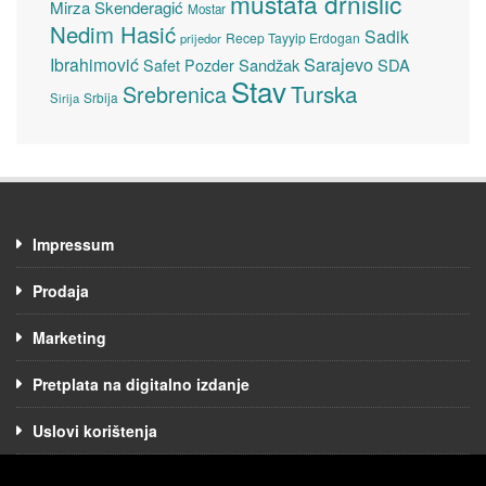
mustafa drnišlić
Mirza Skenderagić
Mostar
Nedim Hasić
Sadik
Recep Tayyip Erdogan
prijedor
Sarajevo
Ibrahimović
Sandžak
SDA
Safet Pozder
Stav
Turska
Srebrenica
Srbija
Sirija
Impressum
Prodaja
Marketing
Pretplata na digitalno izdanje
Uslovi korištenja