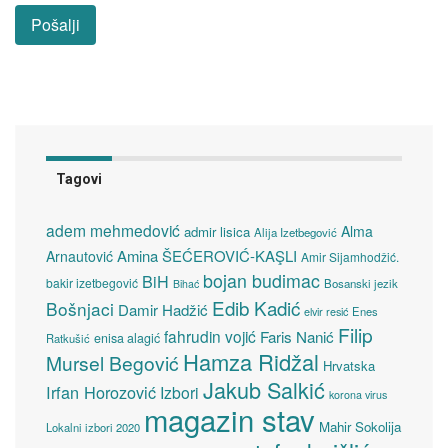
Tagovi
adem mehmedović
Alma
admir lisica
Alija Izetbegović
Amina ŠEĆEROVIĆ-KAŞLI
Arnautović
Amir Sijamhodžić.
bojan budimac
BiH
bakir izetbegović
Bosanski jezik
Bihać
Edib Kadić
Bošnjaci
Damir Hadžić
elvir resić
Enes
Filip
fahrudin vojić
Faris Nanić
enisa alagić
Ratkušić
Hamza Ridžal
Mursel Begović
Hrvatska
Jakub Salkić
Irfan Horozović
Izbori
korona virus
magazin stav
Mahir Sokolija
Lokalni izbori 2020