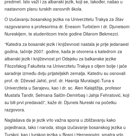
predmet. Isto važi i za albanski jezik, koji se, također, našao u
nastavnom planu turskih osnovnih škola.
O izučavanju bosanskog jezika na Univerzitetu Trakya za
Stav
razgovaramo s profesorima dr. Enesom Turbićem i dr. Djuneisom
Nureskijem, te studenticom treće godine Dilarom Bekmezci.
“Katedra za bosanski jezik i književnost nastala je prije jedanaest
godina, tačnije 2007. godine, kada je otvorena s katedrom za
albanski jezik i književnost pri Odsjeku za balkanske jezike
Filozofskog Fakulteta na Univerzitetu Trakya s ciljem bolje i jače
saradnje između dviju prijateljskih zemalja. Katedru su osnovali
prof. dr. Dževad Jahić, prof. dr. Hasnija Muratagić‑Tuna s
Univerziteta u Sarajevu, kao i dr. sc. Alen Kalajdžija, profesor
Mustafa Tandir, Selmana Salčin-Demirbaş i Jahja Fehratović, koji
su bili prvi predavači”, kaže dr. Djuneis Nureski na početku
razgovora.
Naglašava da je jezik vrlo važna spona u zbližavanju kako
pojedinaca, tako i naroda, stoga izučavanje bosanskog jezika u
Turskoj, kao i turskog jezika u Bosni i Hercegovini, smatra vrlo