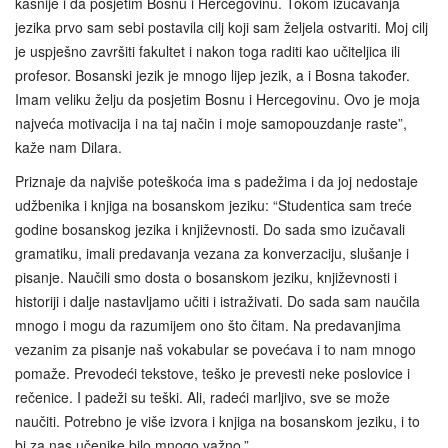
kasnije i da posjetim Bosnu i Hercegovinu. Tokom izučavanja
jezika prvo sam sebi postavila cilj koji sam željela ostvariti. Moj cilj
je uspješno završiti fakultet i nakon toga raditi kao učiteljica ili
profesor. Bosanski jezik je mnogo lijep jezik, a i Bosna također.
Imam veliku želju da posjetim Bosnu i Hercegovinu. Ovo je moja
najveća motivacija i na taj način i moje samopouzdanje raste”,
kaže nam Dilara.
Priznaje da najviše poteškoća ima s padežima i da joj nedostaje
udžbenika i knjiga na bosanskom jeziku: “Studentica sam treće
godine bosanskog jezika i književnosti. Do sada smo izučavali
gramatiku, imali predavanja vezana za konverzaciju, slušanje i
pisanje. Naučili smo dosta o bosanskom jeziku, književnosti i
historiji i dalje nastavljamo učiti i istraživati. Do sada sam naučila
mnogo i mogu da razumijem ono što čitam. Na predavanjima
vezanim za pisanje naš vokabular se povećava i to nam mnogo
pomaže. Prevodeći tekstove, teško je prevesti neke poslovice i
rečenice. I padeži su teški. Ali, radeći marljivo, sve se može
naučiti. Potrebno je više izvora i knjiga na bosanskom jeziku, i to
bi za nas učenike bilo mnogo važno.”