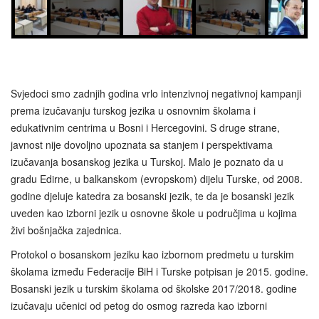
Svjedoci smo zadnjih godina vrlo intenzivnoj negativnoj kampanji
prema izučavanju turskog jezika u osnovnim školama i
edukativnim centrima u Bosni i Hercegovini. S druge strane,
javnost nije dovoljno upoznata sa stanjem i perspektivama
izučavanja bosanskog jezika u Turskoj. Malo je poznato da u
gradu Edirne, u balkanskom (evropskom) dijelu Turske, od 2008.
godine djeluje katedra za bosanski jezik, te da je bosanski jezik
uveden kao izborni jezik u osnovne škole u područjima u kojima
živi bošnjačka zajednica.
Protokol o bosanskom jeziku kao izbornom predmetu u turskim
školama između Federacije BiH i Turske potpisan je 2015. godine.
Bosanski jezik u turskim školama od školske 2017/2018. godine
izučavaju učenici od petog do osmog razreda kao izborni