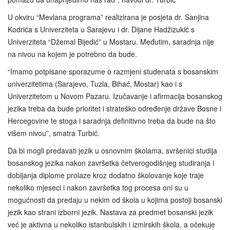
U okviru “Mevlana programa” realizirana je posjeta dr. Sanjina
Kodrića s Univerziteta u Sarajevu i dr. Dijane Hadžizukić s
Univerziteta “Džemal Bijedić” u Mostaru. Međutim, saradnja nije
na nivou na kojem je potrebno da bude.
“Imamo potpisane sporazume o razmjeni studenata s bosanskim
univerzitetima (Sarajevo, Tuzla, Bihać, Mostar) kao i s
Univerzitetom u Novom Pazaru. Izučavanje i afirmacija bosanskog
jezika treba da bude prioritet i strateško određenje države Bosne i
Hercegovine te stoga i saradnja definitivno treba da bude na što
višem nivou”, smatra Turbić.
Da bi mogli predavati jezik u osnovnim školama, svršenici studija
bosanskog jezika nakon završetka četverogodišnjeg studiranja i
dobijanja diplome prolaze kroz dodatno školovanje koje traje
nekoliko mjeseci i nakon završetka tog procesa oni su u
mogućnosti da predaju u nekim od škola u kojima postoji bosanski
jezik kao strani izborni jezik. Nastava za predmet bosanski jezik
već je aktivna u nekoliko istanbulskih i izmirskih škola, a očekuje