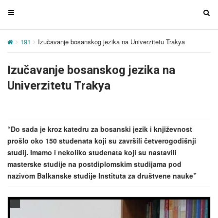
T
T
o
o
g
g
191
Izučavanje bosanskog jezika na Univerzitetu Trakya
g
g
l
l
Izučavanje bosanskog jezika na
e
e
n
n
Univerzitetu Trakya
a
a
v
v
i
i
g
g
“Do sada je kroz katedru za bosanski jezik i književnost
a
a
prošlo oko 150 studenata koji su završili četverogodišnji
t
t
studij. Imamo i nekoliko studenata koji su nastavili
i
i
masterske studije na postdiplomskim studijama pod
o
o
nazivom Balkanske studije Instituta za društvene nauke”
n
n