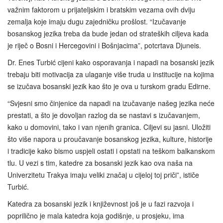
važnim faktorom u prijateljskim i bratskim vezama ovih dviju
zemalja koje imaju dugu zajedničku prošlost. “Izučavanje
bosanskog jezika treba da bude jedan od strateških ciljeva kada
je riječ o Bosni i Hercegovini i Bošnjacima”, potcrtava Djuneis.
Dr. Enes Turbić cijeni kako osporavanja i napadi na bosanski jezik
trebaju biti motivacija za ulaganje više truda u institucije na kojima
se izučava bosanski jezik kao što je ova u turskom gradu Edirne.
“Svjesni smo činjenice da napadi na izučavanje našeg jezika neće
prestati, a što je dovoljan razlog da se nastavi s izučavanjem,
kako u domovini, tako i van njenih granica. Ciljevi su jasni. Uložiti
što više napora u proučavanje bosanskog jezika, kulture, historije
i tradicije kako bismo uspjeli ostati i opstati na teškom balkanskom
tlu. U vezi s tim, katedre za bosanski jezik kao ova naša na
Univerzitetu Trakya imaju veliki značaj u cijeloj toj priči”, ističe
Turbić.
Katedra za bosanski jezik i književnost još je u fazi razvoja i
poprilično je mala katedra koja godišnje, u prosjeku, ima