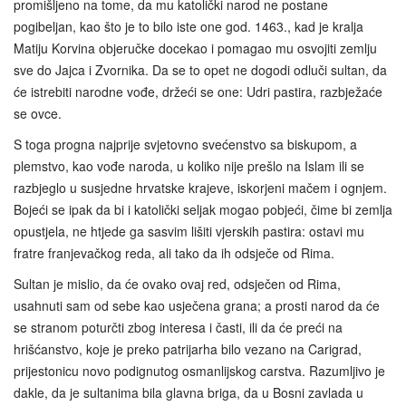
promišljeno na tome, da mu katolički narod ne postane
pogibeljan, kao što je to bilo iste one god. 1463., kad je kralja
Matiju Korvina objeručke docekao i pomagao mu osvojiti zemlju
sve do Jajca i Zvornika. Da se to opet ne dogodi odluči sultan, da
će istrebiti narodne vođe, držeći se one: Udri pastira, razbježaće
se ovce.
S toga progna najprije svjetovno svećenstvo sa biskupom, a
plemstvo, kao vođe naroda, u koliko nije prešlo na Islam ili se
razbjeglo u susjedne hrvatske krajeve, iskorjeni mačem i ognjem.
Bojeći se ipak da bi i katolički seljak mogao pobjeći, čime bi zemlja
opustjela, ne htjede ga sasvim lišiti vjerskih pastira: ostavi mu
fratre franjevačkog reda, ali tako da ih odsječe od Rima.
Sultan je mislio, da će ovako ovaj red, odsječen od Rima,
usahnuti sam od sebe kao usječena grana; a prosti narod da će
se stranom poturčti zbog interesa i časti, ili da će preći na
hrišćanstvo, koje je preko patrijarha bilo vezano na Carigrad,
prijestonicu novo podignutog osmanlijskog carstva. Razumljivo je
dakle, da je sultanima bila glavna briga, da u Bosni zavlada u