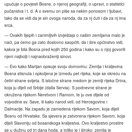
upućuje o povjesti Bosne, o njenoj geografiji, o upravi, o statistici
pučanstva i t. d. A o svemu on piše sa nekim ponosom i ljubavi,
tako da se vidi da je sin ovoga naroda, da za nj ćuti i da za nj ima
srca.
— Ovakih lijepih i zanimljivih izvještaja o našim zemljama malo je
naći, pa ćemo ga zato doslovno saopćiti, da i šire općinstvo vidi,
kakva je bila Bosna pred kojih 250 godina i kako su o njoj govorili
njeni najbolji i najnaobraženiji sinovi.
— Evo kako Marijan opisuje svoju domovinu: Zemlja i kraljevina
Bosna stisnuta i opkoljena je izmedu pet rijeka, koje se okreću na
četiri strane svijeta. S istočne strane medom je zemlji rijeka Drina,
koja ju dijeli od Srbije (dalla Servia). S podnevne strane je
okružena rijekom Neretvom i Ramom, te ju ove dijele od
vojvodine sv. Save, ili kako narod veli, od Hercegovine i
Dalmacije. Na zapadu je zamedena rijekom Savom, koja dijeli
Bosnu od Hrvatske. Sa sjevera je zatvorena rijekom Savom, koja
dijeli Slavoniju od bosanskoga kraljestva. Ovo kraljestvo prostire
se u dužinu od tri dana hoda, a toliko je i široko; zemlja je