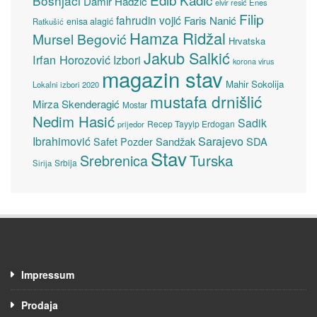
Bošnjaci
Damir Hadžić
elvir resić
Enes
Filip
fahrudin vojić
Faris Nanić
enisa alagić
Ratkušić
Hamza Ridžal
Mursel Begović
Hrvatska
Jakub Salkić
Irfan Horozović
Izbori
korona virus
magazin stav
Mahir Sokolija
Lokalni izbori 2020
mustafa drnišlić
Mirza Skenderagić
Mostar
Nedim Hasić
Sadik
Recep Tayyip Erdogan
prijedor
Sarajevo
Ibrahimović
Sandžak
SDA
Safet Pozder
Stav
Turska
Srebrenica
Srbija
Sirija
Impressum
Prodaja