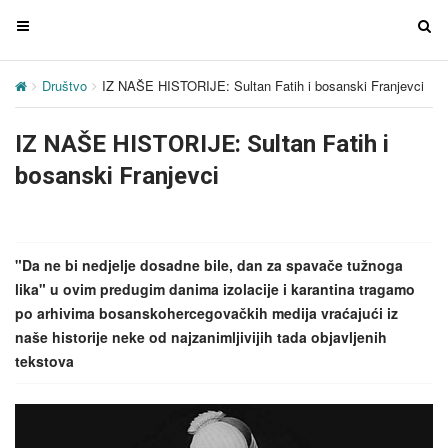
T
T
o
o
g
g
Društvo
IZ NAŠE HISTORIJE: Sultan Fatih i bosanski Franjevci
g
g
l
l
IZ NAŠE HISTORIJE: Sultan Fatih i
e
e
n
n
bosanski Franjevci
a
a
v
v
i
i
g
g
"Da ne bi nedjelje dosadne bile, dan za spavače tužnoga
a
a
lika" u ovim predugim danima izolacije i karantina tragamo
t
t
po arhivima bosanskohercegovačkih medija vraćajući iz
i
i
naše historije neke od najzanimljivijih tada objavljenih
o
o
tekstova
n
n