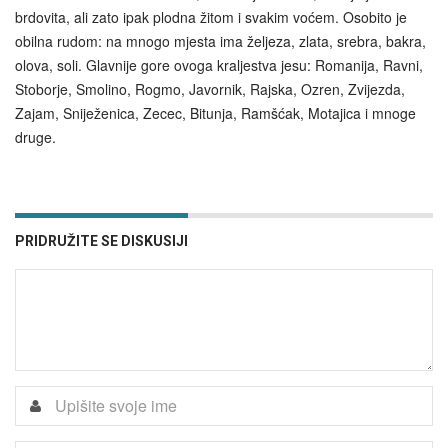
brdovita, ali zato ipak plodna žitom i svakim voćem. Osobito je
obilna rudom: na mnogo mjesta ima željeza, zlata, srebra, bakra,
olova, soli. Glavnije gore ovoga kraljestva jesu: Romanija, Ravni,
Stoborje, Smolino, Rogmo, Javornik, Rajska, Ozren, Zvijezda,
Zajam, Sniježenica, Zecec, Bitunja, Ramšćak, Motajica i mnoge
druge.
PRIDRUŽITE SE DISKUSIJI