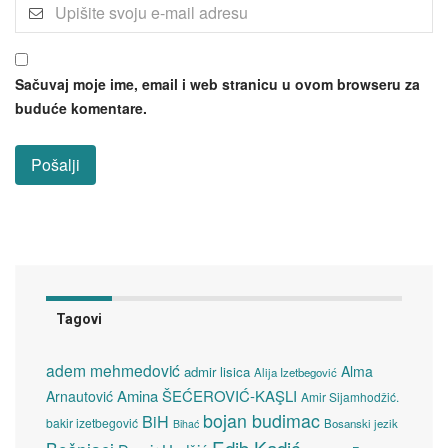
Sačuvaj moje ime, email i web stranicu u ovom browseru za
buduće komentare.
Tagovi
adem mehmedović
Alma
admir lisica
Alija Izetbegović
Amina ŠEĆEROVIĆ-KAŞLI
Arnautović
Amir Sijamhodžić.
bojan budimac
BiH
bakir izetbegović
Bosanski jezik
Bihać
Edib Kadić