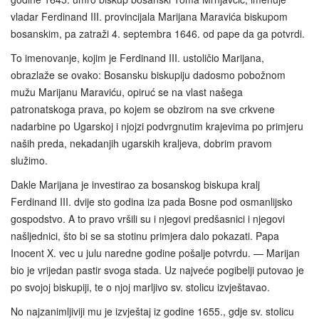
vladar Ferdinand III. provincijala Marijana Maravića biskupom
bosanskim, pa zatraži 4. septembra 1646. od pape da ga potvrdi.
To imenovanje, kojim je Ferdinand III. ustoličio Marijana,
obrazlaže se ovako: Bosansku biskupiju dadosmo pobožnom
mužu Marijanu Maraviću, opiruć se na vlast našega
patronatskoga prava, po kojem se obzirom na sve crkvene
nadarbine po Ugarskoj i njojzi podvrgnutim krajevima po primjeru
naših preda, nekadanjih ugarskih kraljeva, dobrim pravom
služimo.
Dakle Marijana je investirao za bosanskog biskupa kralj
Ferdinand III. dvije sto godina iza pada Bosne pod osmanlijsko
gospodstvo. A to pravo vršili su i njegovi predšasnici i njegovi
našljednici, što bi se sa stotinu primjera dalo pokazati. Papa
Inocent X. vec u julu naredne godine pošalje potvrdu. — Marijan
bio je vrijedan pastir svoga stada. Uz najveće pogibelji putovao je
po svojoj biskupiji, te o njoj marljivo sv. stolicu izvještavao.
No najzanimljiviji mu je izvještaj iz godine 1655., gdje sv. stolicu