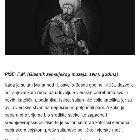
PIŠE: F.M. (Glasnik zemaljskog muzeja, 1904. godina)
Kada je sultan Muhamed II. osvojio Bosnu godine 1463., dozvolio
je franjevačkom redu, da udovoljuje vjerskim potrebama svojih
novih, katoličkih, podanika. Istina, sultan nije volio katolika, jer su
ovi u vjerskim stvarima neposredno potpadali papi. A kako je
papa u ono vrijeme bio središte svekolike zapadno i
srednjeevropske politike, to je sultan smatrao katolički elemenat
papinskom vojskom protiv sultanove političke i vjerske moći.