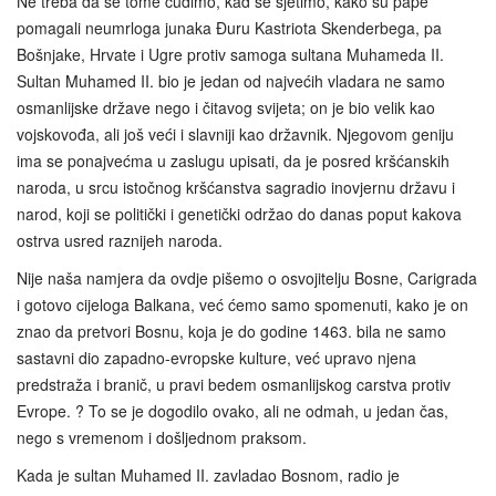
Ne treba da se tome cudimo, kad se sjetimo, kako su pape
pomagali neumrloga junaka Ðuru Kastriota Skenderbega, pa
Bošnjake, Hrvate i Ugre protiv samoga sultana Muhameda II.
Sultan Muhamed II. bio je jedan od najvećih vladara ne samo
osmanlijske države nego i čitavog svijeta; on je bio velik kao
vojskovođa, ali još veći i slavniji kao državnik. Njegovom geniju
ima se ponajvećma u zaslugu upisati, da je posred kršćanskih
naroda, u srcu istočnog kršćanstva sagradio inovjernu državu i
narod, koji se politički i genetički održao do danas poput kakova
ostrva usred raznijeh naroda.
Nije naša namjera da ovdje pišemo o osvojitelju Bosne, Carigrada
i gotovo cijeloga Balkana, već ćemo samo spomenuti, kako je on
znao da pretvori Bosnu, koja je do godine 1463. bila ne samo
sastavni dio zapadno-evropske kulture, već upravo njena
predstraža i branič, u pravi bedem osmanlijskog carstva protiv
Evrope. ? To se je dogodilo ovako, ali ne odmah, u jedan čas,
nego s vremenom i došljednom praksom.
Kada je sultan Muhamed II. zavladao Bosnom, radio je