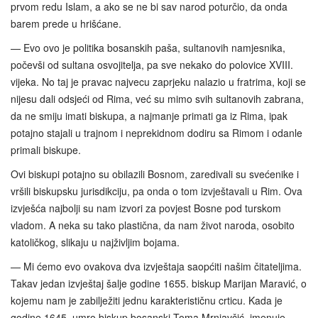
prvom redu Islam, a ako se ne bi sav narod poturčio, da onda
barem prede u hrišćane.
— Evo ovo je politika bosanskih paša, sultanovih namjesnika,
počevši od sultana osvojitelja, pa sve nekako do polovice XVIII.
vijeka. No taj je pravac najvecu zaprjeku nalazio u fratrima, koji se
nijesu dali odsjeći od Rima, već su mimo svih sultanovih zabrana,
da ne smiju imati biskupa, a najmanje primati ga iz Rima, ipak
potajno stajali u trajnom i neprekidnom dodiru sa Rimom i odanle
primali biskupe.
Ovi biskupi potajno su obilazili Bosnom, zaredivali su svećenike i
vršili biskupsku jurisdikciju, pa onda o tom izvještavali u Rim. Ova
izvješća najbolji su nam izvori za povjest Bosne pod turskom
vladom. A neka su tako plastična, da nam život naroda, osobito
katoličkog, slikaju u najživljim bojama.
— Mi ćemo evo ovakova dva izvještaja saopćiti našim čitateljima.
Takav jedan izvještaj šalje godine 1655. biskup Marijan Maravić, o
kojemu nam je zabilježiti jednu karakterističnu crticu. Kada je
godine 1645. umro biskup bosanski Toma Mrnjavčić, imenuje