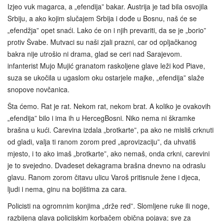
Izjeo vuk magarca, a „efendija” bakar. Austrija je tad bila osvojila
Srbiju, a ako kojim slučajem Srbija i dođe u Bosnu, naš će se
„efendžja” opet snaći. Lako će on i njih prevariti, da se je „borio”
protiv Švabe. Mutvaci su naši zjali prazni, car od opljačkanog
bakra nije utrošio ni drama, glad se ceri nad Sarajevom.
infanterist Mujo Mujić granatom raskoljene glave leži kod Piave,
suza se ukočila u ugaslom oku ostarjele majke, „efendija” slaže
snopove novčanica.
Šta ćemo. Rat je rat. Nekom rat, nekom brat. A koliko je ovakovih
„efendija” bilo i ima ih u HercegBosni. Niko nema ni škramke
brašna u kući. Carevina izdala „brotkarte”, pa ako ne misliš crknuti
od gladi, valja ti ranom zorom pred „aprovizaciju”, da uhvatiš
mjesto, i to ako imaš „brotkarte”, ako nemaš, onda crkni, carevini
je to svejedno. Dvadeset dekagrama brašna dnevno na odraslu
glavu. Ranom zorom čitavu ulicu Varoš pritisnule žene i djeca,
ljudi i nema, ginu na bojištima za cara.
Policisti na ogromnim konjima „drže red”. Slomljene ruke ili noge,
razbijena glava policijskim korbačem obična pojava; sve za