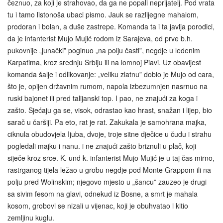
čeznuo, za koji je strahovao, da ga ne popali neprijatelj. Pod vrata
tu i tamo listonoša ubaci pismo. Jauk se razlijegne mahalom,
prodoran i bolan, a duše zastrepe. Komanda ta i ta javlja porodici,
da je infanterist Mujo Mujić rodom iz Sarajeva, od prve b.h.
pukovnije „junački” poginuo „na polju časti”, negdje u ledenim
Karpatima, kroz srednju Srbiju ili na lomnoj Piavi. Uz obavijest
komanda šalje i odlikovanje: „veliku zlatnu” dobio je Mujo od cara,
što je, opijen državnim rumom, napola izbezumnjen nasrnuo na
ruski bajonet ili pred talijanski top. I pao, ne znajući za koga i
zašto. Sjećaju ga se, visok, odrastao kao hrast, snažan i lijep, bio
sarač u čaršiji. Pa eto, rat je rat. Zakukala je samohrana majka,
ciknula obudovjela Ijuba, dvoje, troje sitne dječice u čudu i strahu
pogledali majku i nanu. i ne znajući zašto briznuli u plač, koji
siječe kroz srce. K. und k. infanterist Mujo Mujić je u taj čas mirno,
rastrganog tijela ležao u grobu negdje pod Monte Grappom ili na
polju pred Wolinskim; njegovo mjesto u „šancu” zauzeo je drugi
sa sivim fesom na glavi, odnekud iz Bosne, a smrt je mahala
kosom, grobovi se nizali u vijenac, koji je obuhvatao i kitio
zemljinu kuglu.