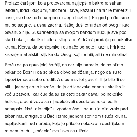
Prolaze čaršijom kola pretovarena najljepšim bakrom: sahani i
lenderi, ibrici i đugumi, tundžere i tave, kazani i haranije meterizi i
ćase, sve bez reda natrpano, svega bezbroj. Ko god prođe, srce
mu se stegne, a usna zadrhti. Našoj duši crnji dan od ovog nikad
osvanuo nije. Šušurefendija sa svojom bandom kupuje sve pod
stari bakar, nekoliko hellera kilogram. A državi prodaje po nekoliko
kruna. Kletva, da pohlepnike i otimače pomete i kazni, hrli kroz
krošnje mahalskih šljivika do Onog, koji ne hiti, ali i ne mimoilazi.
Proču se po opustjeloj čaršiji, da car nije naredio, da se otima
bakar po Bosni i da se skida olovo sa džamija, nego da su to
lopovi između sebe uredili. A o čem svijet govori, ili je bilo ili će
biti. I jednog dana kazaše, da je od lopovske bande nekoliko ih
već u zatvoru: car čuo da su za oteti bakar davali po nekoliko
hellera, a od države za nj naplaćivali deseterostruko, pa ih
pohapsio. Naš „efendija” u zgodan čas, kad mu je bilo vrelo pod
tabanima, strugnuo u Beč i tamo jednom stotinom tisuća kruna,
napljačkanih od naroda, koje je priložio nekakvom austrijskom
ratnom fondu, „začepio” sve i sve se utišalo.