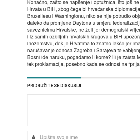
Konačno, zašto se hapšenje i optužnica, što još n
Hrvata u BiH, zbog čega bi hrvaćanska diplomacija i
Bruxellesu i Washingtonu, niko se nije potrudio obj
daleko da promjene Daytona u smjeru federalizacije,
saveznicima Hrvatske, ne želi jer demografski vrije
i iz samih ozbiljnih hrvatskih krugova u BiH upozora
inozemstvu, dok je Hrvatima to znatno lakše jer im
narušavanje odnosa Zagreba i Sarajeva te vablje
Bosni ide naruku, pogađamo li kome? Ili je zaista
tek proklamacija, posebno kada se odnosi na “prija
PRIDRUŽITE SE DISKUSIJI