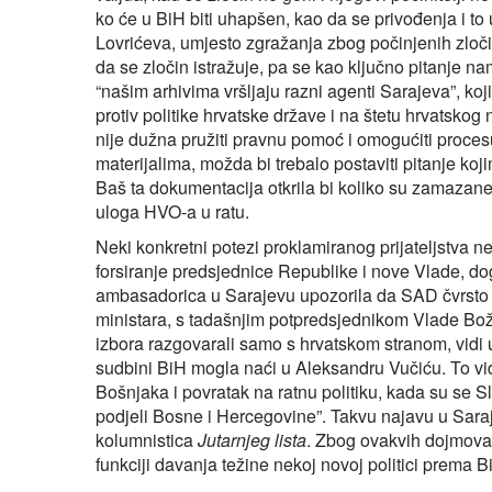
ko će u BiH biti uhapšen, kao da se privođenja i to 
Lovrićeva, umjesto zgražanja zbog počinjenih zloči
da se zločin istražuje, pa se kao ključno pitanje
“našim arhivima vršljaju razni agenti Sarajeva”, koj
protiv politike hrvatske države i na štetu hrvats
nije dužna pružiti pravnu pomoć i omogućiti procesu
materijalima, možda bi trebalo postaviti pitanje 
Baš ta dokumentacija otkrila bi koliko su zamazane
uloga HVO-a u ratu.
Neki konkretni potezi proklamiranog prijateljstva n
forsiranje predsjednice Republike i nove Vlade, dog
ambasadorica u Sarajevu upozorila da SAD čvrsto po
ministara, s tadašnjim potpredsjednikom Vlade Bo
izbora razgovarali samo s hrvatskom stranom, vidi 
sudbini BiH mogla naći u Aleksandru Vučiću. To vi
Bošnjaka i povratak na ratnu politiku, kada su se
podjeli Bosne i Hercegovine”. Takvu najavu u Sara
kolumnistica
Jutarnjeg lista
. Zbog ovakvih dojmova, 
funkciji davanja težine nekoj novoj politici prema B