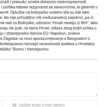
e znači i presudu, smatra dokazom neravnopravnosti
 politika trebala razgovarati sa saveznicima, te galamiti u
asniti. Optužbe na bošnjačko vodstvo išle su čak tako
 što nije prihvatljivo niti međunarodnoj zajednici, pa ni
me radi za Bošnjake, odnosno “Hrvati nestaju iz BiH”. Iako
vaju da ljudi, ne samo Hrvati, odlaze zbog boljih prilika u
aju i državljanstvo članice EU. Napokon, ovakvo
nje Zagreba na novo sporazumijevanje s Beogradom o
 Montesquieuov koncept nezavisnosti sudstva u Hrvatskoj
teljsku” Bosnu i Hercegovinu.