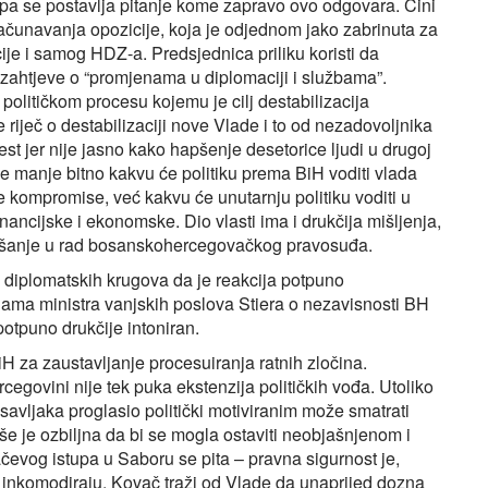
, pa se postavlja pitanje kome zapravo ovo odgovara. Čini
računavanja opozicije, koja je odjednom jako zabrinuta za
cije i samog HDZ-a. Predsjednica priliku koristi da
ne zahtjeve o “promjenama u diplomaciji i službama”.
 političkom procesu kojemu je cilj destabilizacija
 riječ o destabilizaciji nove Vlade i to od nezadovoljnika
 jer nije jasno kako hapšenje desetorice ljudi u drugoj
je manje bitno kakvu će politiku prema BiH voditi vlada
e kompromise, već kakvu će unutarnju politiku voditi u
nancijske i ekonomske. Dio vlasti ima i drukčija mišljenja,
iješanje u rad bosanskohercegovačkog pravosuđa.
 diplomatskih krugova da je reakcija potpuno
jama ministra vanjskih poslova Stiera o nezavisnosti BH
potpuno drukčije intoniran.
iH za zaustavljanje procesuiranja ratnih zločina.
rcegovini nije tek puka ekstenzija političkih vođa. Utoliko
savljaka proglasio politički motiviranim može smatrati
e je ozbiljna da bi se mogla ostaviti neobjašnjenom i
vog istupa u Saboru se pita – pravna sigurnost je,
 ne inkomodiraju. Kovač traži od Vlade da unaprijed dozna