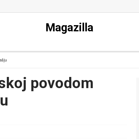
Magazilla
ašju
atskoj povodom
ju