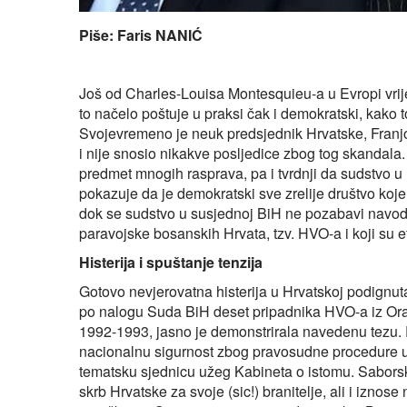
Piše: Faris NANIĆ
Još od Charles-Louisa Montesquieu-a u Evropi vrijed
to načelo poštuje u praksi čak i demokratski, kako to
Svojevremeno je neuk predsjednik Hrvatske, Franjo
i nije snosio nikakve posljedice zbog tog skandala.
predmet mnogih rasprava, pa i tvrdnji da sudstvo 
pokazuje da je demokratski sve zrelije društvo koj
dok se sudstvo u susjednoj BiH ne pozabavi navodni
paravojske bosanskih Hrvata, tzv. HVO-a i koji su e
Histerija i spuštanje tenzija
Gotovo nevjerovatna histerija u Hrvatskoj podignut
po nalogu Suda BiH deset pripadnika HVO-a iz Oraš
1992-1993, jasno je demonstrirala navedenu tezu. P
nacionalnu sigurnost zbog pravosudne procedure u 
tematsku sjednicu užeg Kabineta o istomu. Saborski 
skrb Hrvatske za svoje (sic!) branitelje, ali i izno