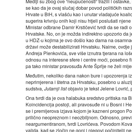
Mediji su zbog ove “neupućenosti“ tražili i ostavke
se kao da je ovaj slučaj dobar povod političkih raz
Hrvate u BiH, s vlašću kao i unutar vladajuće koali
sugerira krivnju onih koji nisu htjeli poslušati nje
Ministar odbrane Damir Krstičević tvrdi da se radi o
Hrvatske. No, on je možda indirektno upozorio da je
u HDZ-u kojima je ovo došlo kao dama na osamnaest
državi može destabilizirati Hrvatsku. Naime, ovdje 
Andreja Plenkovića, sve više iznutra tjerana na loš
odnosu na interesne sfere i centre moći, posebno fi
pa tako ministar pravosuđa Ante Šprlje ne želi m
Međutim, nekoliko dana nakon bure i upozorenja iz
neprimjerena i štetna za Hrvatsku, posebno u aluzi
sudstva,
Jutarnji list
objavio je tekst Jelene Lovrić, 
Ona tvrdi da je ova halabuka sredstvo pritiska na B
Koincidencija postoji, ali pravosuđe ni u Bosni i He
se i premijerova izjava kojom je kazneni progon Po
prilično neopreznom i neozbiljnom. Odnosno, previš
neargumentiranom, tvrdi Lovrićeva. Povodom Kovače
valjda, kad se zločin ne goni i njegovi počinitelji