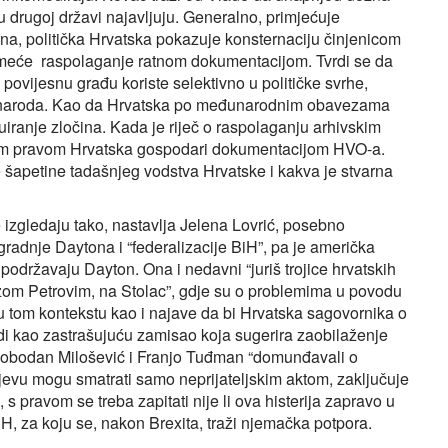
u drugoj državi najavljuju. Generalno, primjećuje
na, politička Hrvatska pokazuje konsternaciju činjenicom
 nameće raspolaganje ratnom dokumentacijom. Tvrdi se da
i povijesnu građu koriste selektivno u političke svrhe,
kog naroda. Kao da Hrvatska po međunarodnim obavezama
iranje zločina. Kada je riječ o raspolaganju arhivskim
kojim pravom Hrvatska gospodari dokumentacijom HVO-a.
 šapetine tadašnjeg vodstva Hrvatske i kakva je stvarna
e izgledaju tako, nastavlja Jelena Lovrić, posebno
radnje Daytona i “federalizacije BiH”, pa je američka
državaju Dayton. Ona i nedavni “juriš trojice hrvatskih
žom Petrovim, na Stolac”, gdje su o problemima u povodu
u tom kontekstu kao i najave da bi Hrvatska sagovornika o
di kao zastrašujuću zamisao koja sugerira zaobilaženje
 Slobodan Milošević i Franjo Tuđman “domunđavali o
jevu mogu smatrati samo neprijateljskim aktom, zaključuje
s pravom se treba zapitati nije li ova histerija zapravo u
iH, za koju se, nakon Brexita, traži njemačka potpora.