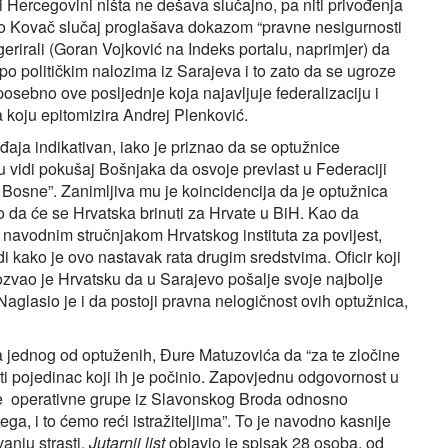
i Hercegovini ništa ne dešava slučajno, pa niti privođenja
ro Kovač slučaj proglašava dokazom “pravne nesigurnosti
ugerirali (Goran Vojković na Indeks portalu, naprimjer) da
i po političkim nalozima iz Sarajeva i to zato da se ugroze
osebno ove posljednje koja najavljuje federalizaciju i
koju epitomizira Andrej Plenković.
đaja indikativan, iako je priznao da se optužnice
 vidi pokušaj Bošnjaka da osvoje prevlast u Federaciji
a Bosne”. Zanimljiva mu je koincidencija da je optužnica
io da će se Hrvatska brinuti za Hrvate u BiH. Kao da
navodnim stručnjakom Hrvatskog instituta za povijest,
 kako je ovo nastavak rata drugim sredstvima. Oficir koji
pozvao je Hrvatsku da u Sarajevo pošalje svoje najbolje
. Naglasio je i da postoji pravna nelogičnost ovih optužnica,
ta jednog od optuženih, Đure Matuzovića da “za te zločine
ati pojedinac koji ih je počinio. Zapovjednu odgovornost u
ke operativne grupe iz Slavonskog Broda odnosno
a, i to ćemo reći istražiteljima”. To je navodno kasnije
anju strasti.
Jutarnji list
objavio je spisak 28 osoba, od