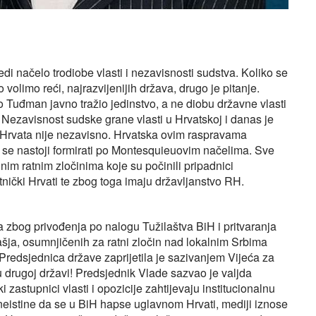
i načelo trodiobe vlasti i nezavisnosti sudstva. Koliko se
 volimo reći, najrazvijenijih država, drugo je pitanje.
 Tuđman javno tražio jedinstvo, a ne diobu državne vlasti
 Nezavisnost sudske grane vlasti u Hrvatskoj i danas je
u Hrvata nije nezavisno. Hrvatska ovim raspravama
e se nastoji formirati po Montesquieuovim načelima. Sve
m ratnim zločinima koje su počinili pripadnici
tnički Hrvati te zbog toga imaju državljanstvo RH.
a zbog privođenja po nalogu Tužilaštva BiH i pritvaranja
ja, osumnjičenih za ratni zločin nad lokalnim Srbima
redsjednica države zaprijetila je sazivanjem Vijeća za
drugoj državi! Predsjednik Vlade sazvao je valjda
zastupnici vlasti i opozicije zahtijevaju institucionalnu
se neistine da se u BiH hapse uglavnom Hrvati, mediji iznose