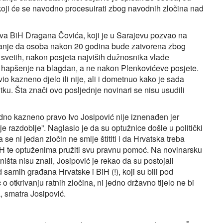
koji će se navodno procesuirati zbog navodnih zločina nad
štva BiH Dragana Čovića, koji je u Sarajevu pozvao na
ovanje da osoba nakon 20 godina bude zatvorena zbog
h svetih, nakon posjeta najviših dužnosnika vlade
no hapšenje na blagdan, a ne nakon Plenkovićeve posjete.
io kazneno djelo ili nije, ali i dometnuo kako je sada
tku. Šta znači ovo posljednje novinari se nisu usudili
dno kazneno pravo Ivo Josipović nije iznenađen jer
je razdoblje”. Naglasio je da su optužnice došle u politički
da se ni jedan zločin ne smije štititi i da Hrvatska treba
BiH te optuženima pružiti svu pravnu pomoć. Na novinarsku
šta nisu znali, Josipović je rekao da su postojali
d samih građana Hrvatske i BiH (!), koji su bili pod
 o otkrivanju ratnih zločina, ni jedno državno tijelo ne bi
ca, smatra Josipović.