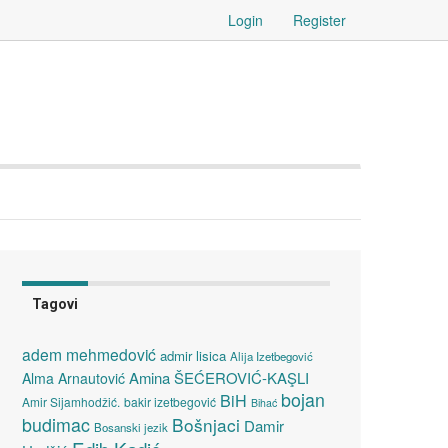
Login
Register
Tagovi
adem mehmedović
admir lisica
Alija Izetbegović
Amina ŠEĆEROVIĆ-KAŞLI
Alma Arnautović
bojan
BiH
Amir Sijamhodžić.
bakir izetbegović
Bihać
budimac
Bošnjaci
Damir
Bosanski jezik