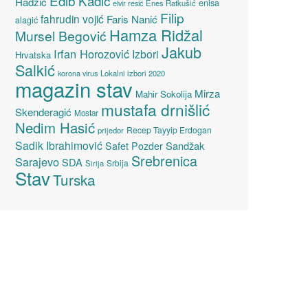
Edib Kadić
Hadžić
enisa
elvir resić
Enes Ratkušić
Filip
fahrudin vojić
Faris Nanić
alagić
Hamza Ridžal
Mursel Begović
Jakub
Irfan Horozović
Izbori
Hrvatska
Salkić
Lokalni izbori 2020
korona virus
magazin stav
Mirza
Mahir Sokolija
mustafa drnišlić
Skenderagić
Mostar
Nedim Hasić
Recep Tayyip Erdogan
prijedor
Sadik Ibrahimović
Sandžak
Safet Pozder
Srebrenica
Sarajevo
SDA
Srbija
Sirija
Stav
Turska