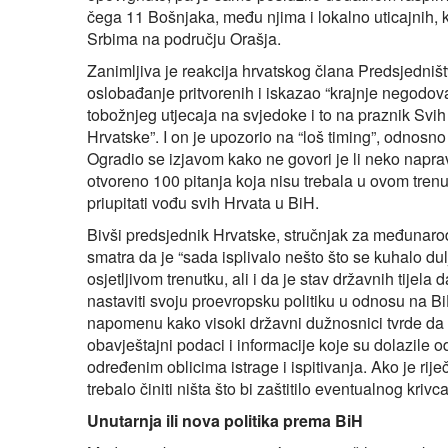
čega 11 Bošnjaka, među njima i lokalno uticajnih, 
Srbima na području Orašja.
Zanimljiva je reakcija hrvatskog člana Predsjedni
oslobađanje pritvorenih i iskazao “krajnje negod
tobožnjeg utjecaja na svjedoke i to na praznik Svi
Hrvatske”. I on je upozorio na “loš timing”, odnos
Ogradio se izjavom kako ne govori je li neko naprav
otvoreno 100 pitanja koja nisu trebala u ovom trenu
priupitati vođu svih Hrvata u BiH.
Bivši predsjednik Hrvatske, stručnjak za međunaro
smatra da je “sada isplivalo nešto što se kuhalo dul
osjetljivom trenutku, ali i da je stav državnih tijela 
nastaviti svoju proevropsku politiku u odnosu na 
napomenu kako visoki državni dužnosnici tvrde da ni
obavještajni podaci i informacije koje su dolazile o
određenim oblicima istrage i ispitivanja. Ako je riječ
trebalo činiti ništa što bi zaštitilo eventualnog kriv
Unutarnja ili nova politika prema BiH