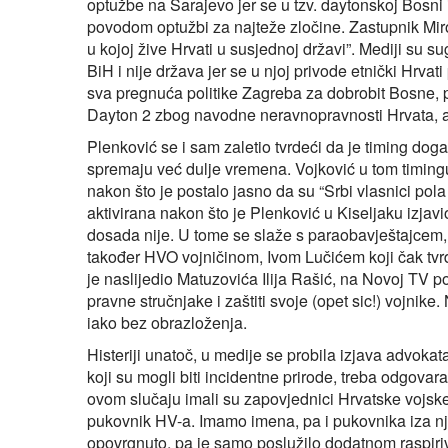
optužbe na Sarajevo jer se u tzv. daytonskoj Bosni 
povodom optužbi za najteže zločine. Zastupnik Mi
u kojoj žive Hrvati u susjednoj državi”. Mediji su s
BiH i nije država jer se u njoj privode etnički Hrvat
sva pregnuća politike Zagreba za dobrobit Bosne, p
Dayton 2 zbog navodne neravnopravnosti Hrvata, a 
Plenković se i sam zaletio tvrdeći da je timing doga
spremaju već dulje vremena. Vojković u tom timingu
nakon što je postalo jasno da su “Srbi vlasnici pol
aktivirana nakon što je Plenković u Kiseljaku izjav
dosada nije. U tome se slaže s paraobavještajcem, 
također HVO vojničinom, Ivom Lučićem koji čak tvrdi
je naslijedio Matuzovića Ilija Rašić, na Novoj TV 
pravne stručnjake i zaštiti svoje (opet sic!) vojnike
iako bez obrazloženja.
Histeriji unatoč, u medije se probila izjava advoka
koji su mogli biti incidentne prirode, treba odgovar
ovom slučaju imali su zapovjednici Hrvatske vojs
pukovnik HV-a. Imamo imena, pa i pukovnika iza njeg
opovrgnuto, pa je samo poslužilo dodatnom raspiriv