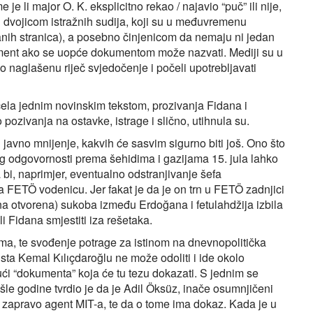
je li major O. K. eksplicitno rekao / najavio “puč” ili nije,
d dvojicom istražnih sudija, koji su u međuvremenu
canih stranica), a posebno činjenicom da nemaju ni jedan
okument ako se uopće dokumentom može nazvati. Mediji su u
 naglašenu riječ svjedočenje i počeli upotrebljavati
očela jednim novinskim tekstom, prozivanja Fidana i
 pozivanja na ostavke, istrage i slično, utihnula su.
javno mnijenje, kakvih će sasvim sigurno biti još. Ono što
og odgovornosti prema šehidima i gazijama 15. jula lahko
 bi, naprimjer, eventualno odstranjivanje šefa
FETÖ vodenicu. Jer fakat je da je on trn u FETÖ zadnjici
 na otvorena) sukoba između Erdoğana i fetulahdžija izbila
 Fidana smjestiti iza rešetaka.
tima, te svođenje potrage za istinom na dnevnopolitička
sta Kemal Kılıçdaroğlu ne može odoliti i ide okolo
ući “dokumenta” koja će tu tezu dokazati. S jednim se
e godine tvrdio je da je Adil Öksüz, inače osumnjičeni
 zapravo agent MIT-a, te da o tome ima dokaz. Kada je u