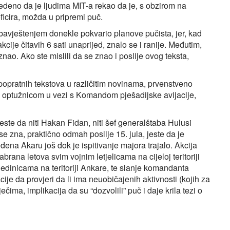
avedeno da je ljudima MIT-a rekao da je, s obzirom na
ficira, možda u pripremi puč.
obavještenjem donekle pokvario planove pučista, jer, kad
kcije čitavih 6 sati unaprijed, znalo se i ranije. Međutim,
znao. Ako ste mislili da se znao i poslije ovog teksta,
opratnih tekstova u različitim novinama, prvenstveno
 optužnicom u vezi s Komandom pješadijske avijacije,
ste da niti Hakan Fidan, niti šef generalštaba Hulusi
se zna, praktično odmah poslije 15. jula, jeste da je
eđena Akaru još dok je ispitivanje majora trajalo. Akcija
brana letova svim vojnim letjelicama na cijeloj teritoriji
edinicama na teritoriji Ankare, te slanje komandanta
e da provjeri da li ima neuobičajenih aktivnosti (kojih za
čima, implikacija da su “dozvolili” puč i daje krila tezi o