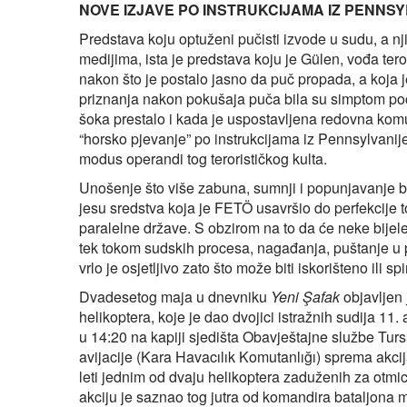
NOVE IZJAVE PO INSTRUKCIJAMA IZ PENNSY
Predstava koju optuženi pučisti izvode u sudu, a nj
medijima, ista je predstava koju je Gülen, vođa ter
nakon što je postalo jasno da puč propada, a koja j
priznanja nakon pokušaja puča bila su simptom poč
šoka prestalo i kada je uspostavljena redovna kom
“horsko pjevanje” po instrukcijama iz Pennsylvanij
modus operandi tog terorističkog kulta.
Unošenje što više zabuna, sumnji i popunjavanje bi
jesu sredstva koja je FETÖ usavršio do perfekcije
paralelne države. S obzirom na to da će neke bijele
tek tokom sudskih procesa, nagađanja, puštanje u pr
vrlo je osjetljivo zato što može biti iskorišteno il
Dvadesetog maja u dnevniku
Yeni Şafak
objavljen 
helikoptera, koje je dao dvojici istražnih sudija 11
u 14:20 na kapiji sjedišta Obavještajne službe Tur
avijacije (Kara Havacılık Komutanlığı) sprema akci
leti jednim od dvaju helikoptera zaduženih za otm
akciju je saznao tog jutra od komandira bataljona 