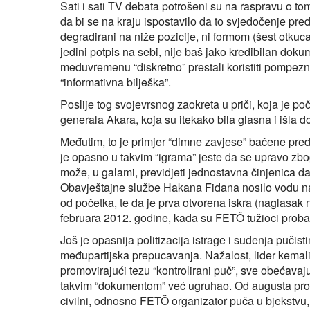
Sati i sati TV debata potrošeni su na raspravu o tome 
da bi se na kraju ispostavilo da to svjedočenje pre
degradirani na niže pozicije, ni formom (šest otku
jedini potpis na sebi, nije baš jako kredibilan d
međuvremenu “diskretno” prestali koristiti pompezno
“informativna bilješka”.
Poslije tog svojevrsnog zaokreta u priči, koja je p
generala Akara, koja su itekako bila glasna i išla do
Međutim, to je primjer “dimne zavjese” bačene pred 
je opasno u takvim “igrama” jeste da se upravo zb
može, u galami, previdjeti jednostavna činjenica da
Obavještajne službe Hakana Fidana nosilo vodu na 
od početka, te da je prva otvorena iskra (naglasak
februara 2012. godine, kada su FETÖ tužioci probali
Još je opasnija politizacija istrage i suđenja pučis
međupartijska prepucavanja. Nažalost, lider kemali
promovirajući tezu “kontrolirani puč”, sve obećavaj
takvim “dokumentom” već ugruhao. Od augusta prošl
civilni, odnosno FETÖ organizator puča u bjekstvu,