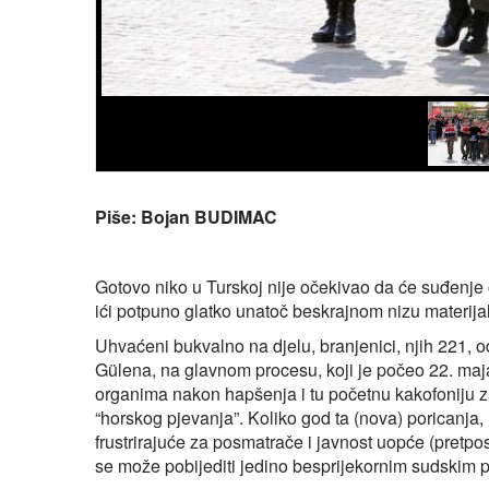
Piše: Bojan BUDIMAC
Gotovo niko u Turskoj nije očekivao da će suđenje
ići potpuno glatko unatoč beskrajnom nizu materija
Uhvaćeni bukvalno na djelu, branjenici, njih 221, o
Gülena, na glavnom procesu, koji je počeo 22. maja 
organima nakon hapšenja i tu početnu kakofoniju z
“horskog pjevanja”. Koliko god ta (nova) poricanja, 
frustrirajuće za posmatrače i javnost uopće (pretpost
se može pobijediti jedino besprijekornim sudskim 