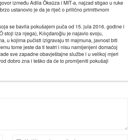
ugovor između Adila Öksüza i MIT-a, najzad stigao u ruke
brzo ustanovio je da je riječ o prilično primitivnom
oja se bavila pokušajem puča od 15. jula 2016. godine i
 stoji iza njega), Kılıçdaroğlu je najavio svoju,
a, u kojima pučisti izigravaju tri majmuna, javnost biti
emu tome jeste da ti teatri i nisu namijenjeni domaćoj
rade sve zapadne obavještajne službe i u velikoj mjeri
rod dobro zna i teško da će to promijeniti pokušaji