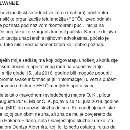
LVANIJE
ihovi medijski saradnici valjaju u (mahom) inostranim
orističke organizacije fetulahdžija (FETÖ), izveo odmah
e poznata pod nazivom “kontrolirani puč”. Inicijalna
etnog šoka i dezorganiziranosti pučista. Kada je dejstvo
unikacija uhapšenih s njihovim advokatima, počelo je
e. Tako misli većina komentatora koji dobro poznaju
jelih mrlja sadržajima koji odgovaraju unošenju konfuzije
 tokom decenija operativnog rada na uspostavljanju
 mrlje glede 15. jula 2016. godine biti moguće popuniti
omet svake informacije (ili “informacije”) u vezi s pučem
i spinovano od strane FETÖ medijskih operativaca.
je tekst o (navodnom) svjedočenju majora O. K., pilota
. augusta 2016. Major O. K. pojavio se 15. jula 2016. godine
ske (MIT) da upozori službu da se u Komandi pješadijske
ja kojoj pun obim ne zna, ali zna da mu je povjereno da
icu Hakana Fidana, šefa Obavještajne službe Turske. Za
majora Deniza Aldemira, koji je, između ostalog, rekao da