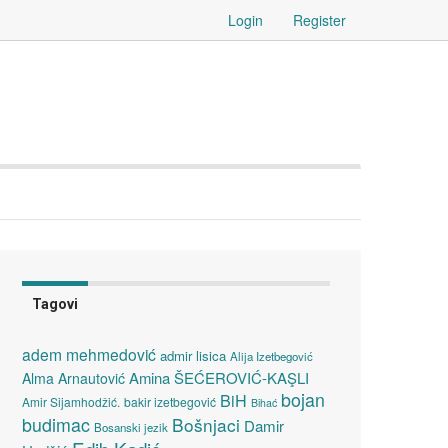
Login
Register
Tagovi
adem mehmedović
admir lisica
Alija Izetbegović
Amina ŠEĆEROVIĆ-KAŞLI
Alma Arnautović
bojan
BiH
Amir Sijamhodžić.
bakir izetbegović
Bihać
budimac
Bošnjaci
Damir
Bosanski jezik