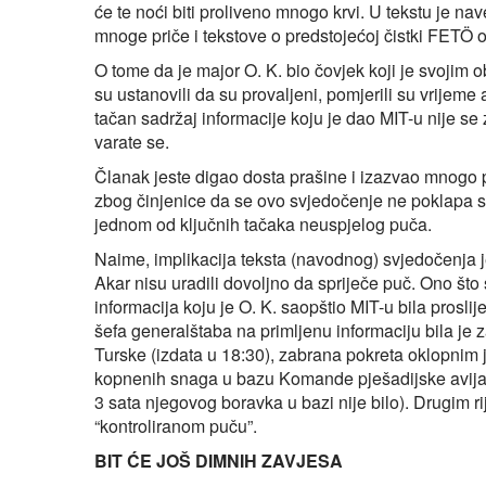
će te noći biti proliveno mnogo krvi. U tekstu je n
mnoge priče i tekstove o predstojećoj čistki FETÖ o
O tome da je major O. K. bio čovjek koji je svojim 
su ustanovili da su provaljeni, pomjerili su vrijeme a
tačan sadržaj informacije koju je dao MIT-u nije se 
varate se.
Članak jeste digao dosta prašine i izazvao mnogo p
zbog činjenice da se ovo svjedočenje ne poklapa s
jednom od ključnih tačaka neuspjelog puča.
Naime, implikacija teksta (navodnog) svjedočenja je
Akar nisu uradili dovoljno da spriječe puč. Ono što 
informacija koju je O. K. saopštio MIT-u bila proslij
šefa generalštaba na primljenu informaciju bila je za
Turske (izdata u 18:30), zabrana pokreta oklopnim j
kopnenih snaga u bazu Komande pješadijske avijacij
3 sata njegovog boravka u bazi nije bilo). Drugim rije
“kontroliranom puču”.
BIT ĆE JOŠ DIMNIH ZAVJESA