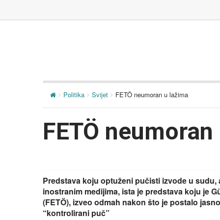
Politika
Svijet
FETÖ neumoran u lažima
FETÖ neumoran 
Predstava koju optuženi pučisti izvode u sudu, 
inostranim medijima, ista je predstava koju je Gü
(FETÖ), izveo odmah nakon što je postalo jasn
“kontrolirani puč”