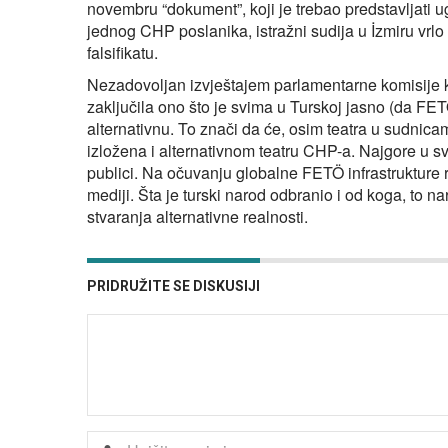
novembru “dokument”, koji je trebao predstavljati 
jednog CHP poslanika, istražni sudija u İzmiru vrlo 
falsifikatu.
Nezadovoljan izvještajem parlamentarne komisije k
zaključila ono što je svima u Turskoj jasno (da FETÖ
alternativnu. To znači da će, osim teatra u sudnicam
izložena i alternativnom teatru CHP-a. Najgore u sv
publici. Na očuvanju globalne FETÖ infrastrukture 
mediji. Šta je turski narod odbranio i od koga, to na
stvaranja alternativne realnosti.
PRIDRUŽITE SE DISKUSIJI