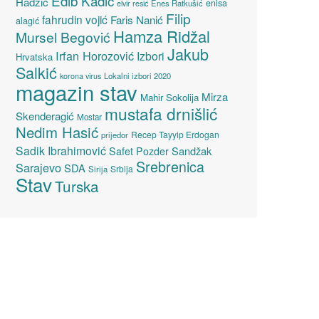
Edib Kadić
Hadžić
enisa
elvir resić
Enes Ratkušić
Filip
fahrudin vojić
Faris Nanić
alagić
Hamza Ridžal
Mursel Begović
Jakub
Irfan Horozović
Izbori
Hrvatska
Salkić
Lokalni izbori 2020
korona virus
magazin stav
Mirza
Mahir Sokolija
mustafa drnišlić
Skenderagić
Mostar
Nedim Hasić
Recep Tayyip Erdogan
prijedor
Sadik Ibrahimović
Sandžak
Safet Pozder
Srebrenica
Sarajevo
SDA
Srbija
Sirija
Stav
Turska