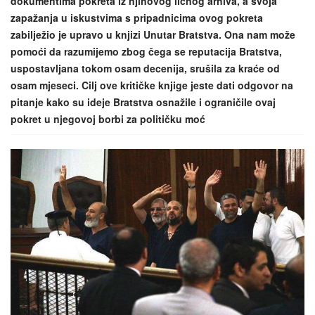
dokumentima pokreta iz njihovog ličnog arhiva, a svoja
zapažanja u iskustvima s pripadnicima ovog pokreta
zabilježio je upravo u knjizi Unutar Bratstva. Ona nam može
pomoći da razumijemo zbog čega se reputacija Bratstva,
uspostavljana tokom osam decenija, srušila za kraće od
osam mjeseci. Cilj ove kritičke knjige jeste dati odgovor na
pitanje kako su ideje Bratstva osnažile i ograničile ovaj
pokret u njegovoj borbi za političku moć