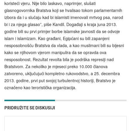
koristeći vjeru. Nije bilo laskavo, naprimjer, slušati
glasnogovornika Bratstva koji se hvalisao tokom parlamentarnih
izbora da i u slučaju kad bi islamisti imenovali mrtvog psa, narod
bi i za njega glasao”, piše Kandil. Događaji s kraja juna 2013.
godine bili su prvi primjer borbe islamske javnosti da se odvoje
islam i islamizam. Kao građani, Egipćani su bili zapanjeni
nesposobnošću Bratstva da vlada, a kao muslimani bili su bijesni
kako se njihovom vjerom manipulira da se opravda ova
nesposobnost. Rezultat revolta bila je podrška represiji nad
Bratstvom. Za nekoliko je mjeseci preko 10.000 članova
zatvoreno, uključujući kompletno rukovodstvo, a 25. decembra
2013. godine, prvi put svojoj turbulentnoj historiji, Bratstvo je
označeno kao teroristička organizacija.
PRIDRUŽITE SE DISKUSIJI