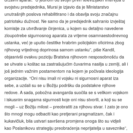
svojstvu predsjednika, Mursi je izjavio da je Ministarstvo
unutrašnjih poslova rehabilitirano i da obavlja svoju značajnu
patriotsku dužnost. Ne samo da je predsjednik sahranio izvještaj
komisije za utvrđivanje činjenica, u kojem su detaljno navedene
zloupotrebe sigurnosnog aparata za vrijeme osamnaestodnevnog
ustanka, već je uputio čestitke hrabrim policijskim oficirima zbog
njihovog vrijednog doprinosa samom ustanku”, piše Kandil,
objasnivši ovakvu poziciju Bratstva njihovom nesposobnošću da
se uhvate u koštac sa zastrašujućim čuvarima nasilja u zemlji, ali i
još jednim važnim postamentom na kojem je počivala ideologija
organizacije. “Oni nisu imali ni vojsku ni sigurnosni aparat iza
sebe, a uzdali su se u Božiju podršku da podstakne njihove
redove. A sada, pobožna avangarda suočila se s velikom vojskom
i iskusnim snagama sigurnosti koje oni nisu stvorili, a koji su se
mogli – uz Božiju milost – preobratiti za njihovu stvar. I zato je ono
što mnogi mogu odbaciti kao pretjerani pragmatizam, čak i
kukavičluk, bila ustvari savršena promjena onoga što su vidjeli
kao Poslanikovu strategiju preobraćenja neprijatelja u saveznike”,