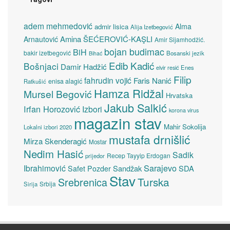
adem mehmedović
Alma
admir lisica
Alija Izetbegović
Amina ŠEĆEROVIĆ-KAŞLI
Arnautović
Amir Sijamhodžić.
bojan budimac
BiH
bakir izetbegović
Bosanski jezik
Bihać
Edib Kadić
Bošnjaci
Damir Hadžić
elvir resić
Enes
Filip
fahrudin vojić
Faris Nanić
enisa alagić
Ratkušić
Hamza Ridžal
Mursel Begović
Hrvatska
Jakub Salkić
Irfan Horozović
Izbori
korona virus
magazin stav
Mahir Sokolija
Lokalni izbori 2020
mustafa drnišlić
Mirza Skenderagić
Mostar
Nedim Hasić
Sadik
Recep Tayyip Erdogan
prijedor
Sarajevo
Ibrahimović
Sandžak
SDA
Safet Pozder
Stav
Turska
Srebrenica
Srbija
Sirija