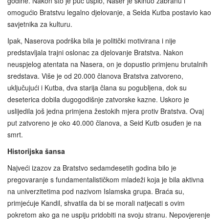
godine. Nakon što je puč uspio, Naser je skinuo zabranu i
omogućio Bratstvu legalno djelovanje, a Seida Kutba postavio kao
savjetnika za kulturu.
Ipak, Naserova podrška bila je politički motivirana i nije
predstavljala trajni oslonac za djelovanje Bratstva. Nakon
neuspjelog atentata na Nasera, on je dopustio primjenu brutalnih
sredstava. Više je od 20.000 članova Bratstva zatvoreno,
uključujući i Kutba, dva starija člana su pogubljena, dok su
deseterica dobila dugogodišnje zatvorske kazne. Uskoro je
uslijedila još jedna primjena žestokih mjera protiv Bratstva. Ovaj
put zatvoreno je oko 40.000 članova, a Seid Kutb osuđen je na
smrt.
Historijska šansa
Najveći izazov za Bratstvo sedamdesetih godina bilo je
pregovaranje s fundamentalističkom mladeži koja je bila aktivna
na univerzitetima pod nazivom Islamska grupa. Braća su,
primjećuje Kandil, shvatila da bi se morali natjecati s ovim
pokretom ako ga ne uspiju pridobiti na svoju stranu. Nepovjerenje