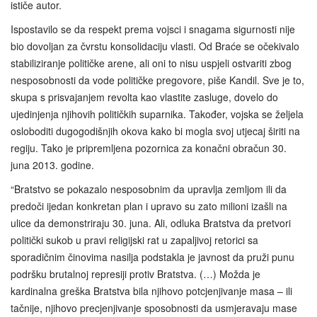
ističe autor.
Ispostavilo se da respekt prema vojsci i snagama sigurnosti nije
bio dovoljan za čvrstu konsolidaciju vlasti. Od Braće se očekivalo
stabiliziranje političke arene, ali oni to nisu uspjeli ostvariti zbog
nesposobnosti da vode političke pregovore, piše Kandil. Sve je to,
skupa s prisvajanjem revolta kao vlastite zasluge, dovelo do
ujedinjenja njihovih političkih suparnika. Također, vojska se željela
osloboditi dugogodišnjih okova kako bi mogla svoj utjecaj širiti na
regiju. Tako je pripremljena pozornica za konačni obračun 30.
juna 2013. godine.
“Bratstvo se pokazalo nesposobnim da upravlja zemljom ili da
predoči ijedan konkretan plan i upravo su zato milioni izašli na
ulice da demonstriraju 30. juna. Ali, odluka Bratstva da pretvori
politički sukob u pravi religijski rat u zapaljivoj retorici sa
sporadičnim činovima nasilja podstakla je javnost da pruži punu
podršku brutalnoj represiji protiv Bratstva. (…) Možda je
kardinalna greška Bratstva bila njihovo potcjenjivanje masa – ili
tačnije, njihovo precjenjivanje sposobnosti da usmjeravaju mase