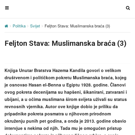
T
T
o
o
g
g
Politika
Svijet
Feljton Stava: Muslimanska braća (3)
g
g
l
l
Feljton Stava: Muslimanska braća (3)
e
e
n
n
a
a
v
v
Knjiga Unutar Bratstva Hazema Kandila govori o velikom
i
i
društvenom i političkom pokretu Muslimanska braća, kojeg
g
g
je osnovao Hasan el-Benna u Egiptu 1928. godine. Članovi
a
a
ovog pokreta decenijama su hapšeni, šikanirani, zatvarani i
t
t
ubijani, a u očima muslimana širom svijeta uživali su status
i
i
revnosnih vjernika. Autor ove knjige dobio je priliku da
o
o
pripadnike pokreta posmatra u njihovom prirodnom
n
n
okruženju punih pet godina, a onda je 2013. godine obavio
intervjue s nekima od njih. Tada mu je omogućen pristup