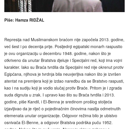
Piše: Hamza RIDŽAL
Represija nad Muslimanskom braćom nije započela 2013. godine,
već šest i po decenija prije. Posljednji egipatski monarh raspustio
je ovu organizaciju u decembru 1948. godine, nakon što je
otkriveno da unutar Bratstva djeluje i Specijalni red, koji ima vojni
karakter. Iako su Braća tvrdila da Specijalni red nije okrenut protiv
Egipćana, njihova je tvrdnja bila neuvjerljiva nakon što je izvršen
atentat na premijera koji je izdao naredbu da se Bratstvo raspusti,
kao i na sudiju koji je vodio slučaj protiv Braće. Pritom je i zgrada
suda dignuta u zrak. I upravo kao što su Braća tvrdila i 2013.
godine, piše Kandil, i El-Benna je sredinom prošlog stoljeća
izjavljivao da je riječ o pojedinačnim činovima nasilja odmetnutih
elemenata unutar organizacije. Odgovor režima bilo je ubistvo
osnivača El-Benne, a odgovor Bratstva podrška puču 1952.