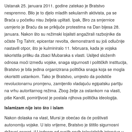
Ustanak 25. januara 2011. godine zatekao je Bratstvo
nespremno. Bilo je to djelo mladih sekularnih aktivista, pa se
Braća u početku nisu željela uplitati. Ipak, Biro za smjernice
usmjerio je Braću da se priključe protestima na Dan bijesa 28.
januara. Nakon što su režimski lojalisti angažirali razbojnike da
očiste Trg Tahrir, epicentar revolta, demonstranti su još odlučnije
nastavili otpor, što je kulminiralo 11. februara, kada je vojska
iskoristila priliku da zbaci Mubaraka s vlasti. Uslijed složenih
odnosa moći između vojske, snaga sigurnosti i političkih institucija,
Bratstvo je bila jedina organizirana politička snaga koja se mogla
okoristiti ustankom. Tako je Bratstvo, umjesto da podstiče
revolucionarnu promjenu, zamijenilo vladajuću egipatsku partiju
na vrhu autoritarnog režima. Zbog želje za ostankom na vlasti,
piše Kandil, pomirljivost je postala njihova politička ideologija.
Islamizam nije isto što i islam
Nakon dolaska na vlast, Mursi je obećao da će poštivati
autonomiju vojske. U isto vrijeme, Bratstvo je štitilo sigurnosni
državni aparat. “U jednom od svojih prvih televizijskih intervjua u