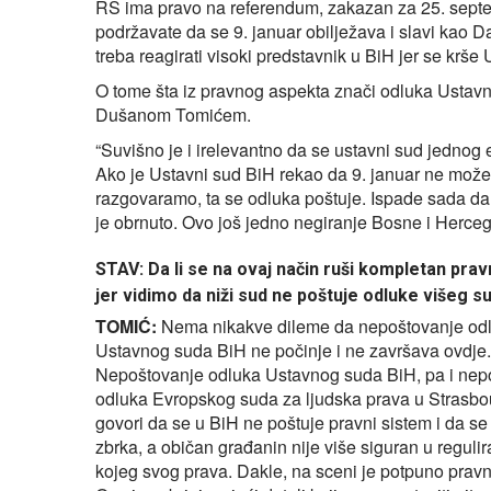
RS ima pravo na referendum, zakazan za 25. septemba
podržavate da se 9. januar obilježava i slavi kao D
treba reagirati visoki predstavnik u BiH jer se krš
O tome šta iz pravnog aspekta znači odluka Usta
Dušanom Tomićem.
“Suvišno je i irelevantno da se ustavni sud jednog e
Ako je Ustavni sud BiH rekao da 9. januar ne može 
razgovaramo, ta se odluka poštuje. Ispade sada da
je obrnuto. Ovo još jedno negiranje Bosne i Herce
STAV: Da li se na ovaj način ruši kompletan prav
jer vidimo da niži sud ne poštuje odluke višeg s
TOMIĆ:
Nema nikakve dileme da nepoštovanje od
Ustavnog suda BiH ne počinje i ne završava ovdje.
Nepoštovanje odluka Ustavnog suda BiH, pa i nep
odluka Evropskog suda za ljudska prava u Strasbo
govori da se u BiH ne poštuje pravni sistem i da se
zbrka, a običan građanin nije više siguran u regulir
kojeg svog prava. Dakle, na sceni je potpuno pravn