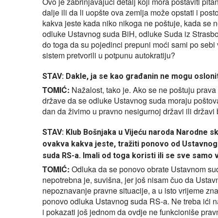
Ovo je zabrinjavajući detalj koji mora postaviti pita
dalje ili da li uopšte ova zemlja može opstati i post
kakva jeste kada niko nikoga ne poštuje, kada se n
odluke Ustavnog suda BiH, odluke Suda iz Strasbou
do toga da su pojedinci prepuni moći sami po sebi
sistem pretvorili u potpunu autokratiju?
STAV: Dakle, ja se kao građanin ne mogu osloniti
TOMIĆ:
Nažalost, tako je. Ako se ne poštuju prava 
države da se odluke Ustavnog suda moraju poštovati
dan da živimo u pravno nesigurnoj državi ili državi
STAV: Klub Bošnjaka u Vijeću naroda Narodne sk
ovakva kakva jeste, tražiti ponovo od Ustavnog
suda RS-a. Imali od toga koristi ili se sve samo 
TOMIĆ:
Odluka da se ponovo obrate Ustavnom sud
nepotrebna je, suvišna, jer još nisam čuo da Ustavn
nepoznavanje pravne situacije, a u isto vrijeme zna
ponovo odluka Ustavnog suda RS-a. Ne treba ići na 
i pokazati još jednom da ovdje ne funkcioniše pravn