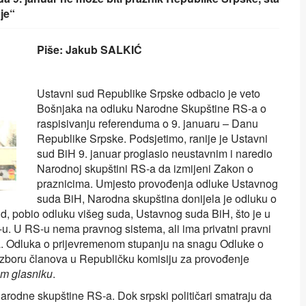
je“
Piše: Jakub SALKIĆ
Ustavni sud Republike Srpske odbacio je veto
Bošnjaka na odluku Narodne Skupštine RS-a o
raspisivanju referenduma o 9. januaru – Danu
Republike Srpske. Podsjetimo, ranije je Ustavni
sud BiH 9. januar proglasio neustavnim i naredio
Narodnoj skupštini RS‑a da izmijeni Zakon o
praznicima. Umjesto provođenja odluke Ustavnog
suda BiH, Narodna skupština donijela je odluku o
d, pobio odluku višeg suda, Ustavnog suda BiH, što je u
. U RS-u nema pravnog sistema, ali ima privatni pravni
ta. Odluka o prijevremenom stupanju na snagu Odluke o
izboru članova u Republičku komisiju za provođenje
m glasniku
.
arodne skupštine RS-a. Dok srpski političari smatraju da