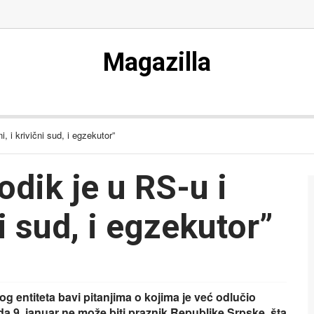
Magazilla
, i krivični sud, i egzekutor”
dik je u RS-u i
ni sud, i egzekutor”
og entiteta bavi pitanjima o kojima je već odlučio
a 9. januar ne može biti praznik Republike Srpske, šta