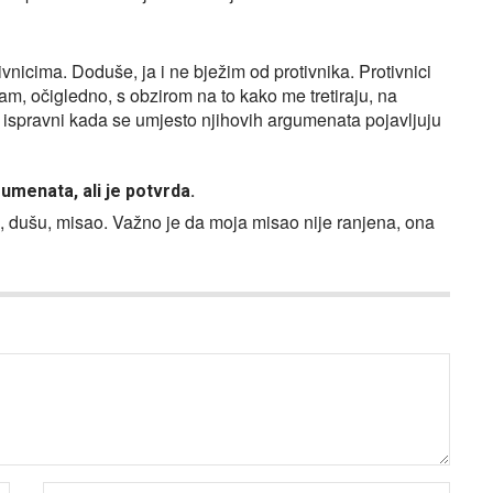
ivnicima. Doduše, ja i ne bježim od protivnika. Protivnici
m, očigledno, s obzirom na to kako me tretiraju, na
i ispravni kada se umjesto njihovih argumenata pojavljuju
umenata, ali je potvrda.
ce, dušu, misao. Važno je da moja misao nije ranjena, ona