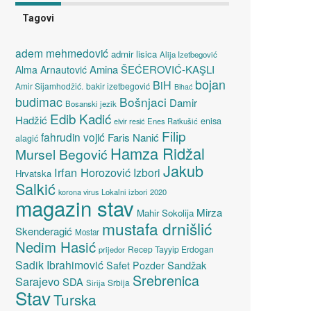
Tagovi
adem mehmedović
admir lisica
Alija Izetbegović
Amina ŠEĆEROVIĆ-KAŞLI
Alma Arnautović
bojan
BiH
Amir Sijamhodžić.
bakir izetbegović
Bihać
budimac
Bošnjaci
Damir
Bosanski jezik
Edib Kadić
Hadžić
enisa
elvir resić
Enes Ratkušić
Filip
fahrudin vojić
Faris Nanić
alagić
Hamza Ridžal
Mursel Begović
Jakub
Irfan Horozović
Izbori
Hrvatska
Salkić
Lokalni izbori 2020
korona virus
magazin stav
Mirza
Mahir Sokolija
mustafa drnišlić
Skenderagić
Mostar
Nedim Hasić
Recep Tayyip Erdogan
prijedor
Sadik Ibrahimović
Sandžak
Safet Pozder
Srebrenica
Sarajevo
SDA
Srbija
Sirija
Stav
Turska