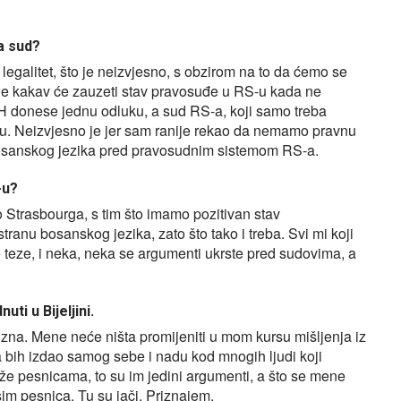
a sud?
legalitet, što je neizvjesno, s obzirom na to da ćemo se
je kakav će zauzeti stav pravosuđe u RS-u kada ne
H donese jednu odluku, a sud RS-a, koji samo treba
ku. Neizvjesno je jer sam ranije rekao da nemamo pravnu
 bosanskog jezika pred pravosudnim sistemom RS-a.
-u?
 Strasbourga, s tim što imamo pozitivan stav
anu bosanskog jezika, zato što tako i treba. Svi mi koji
 teze, i neka, neka se argumenti ukrste pred sudovima, a
uti u Bijeljini.
 zna. Mene neće ništa promijeniti u mom kursu mišljenja iz
a bih izdao samog sebe i nadu kod mnogih ljudi koji
luže pesnicama, to su im jedini argumenti, a što se mene
 osim pesnica. Tu su jači. Priznajem.