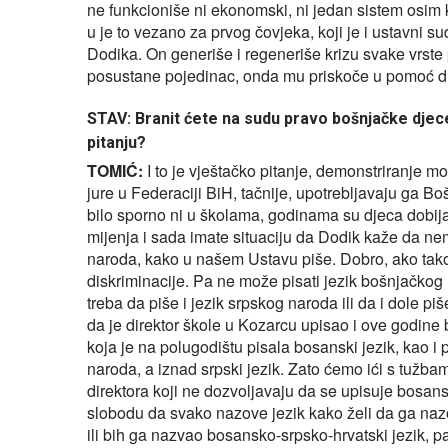
ne funkcioniše ni ekonomski, ni jedan sistem osim k
u je to vezano za prvog čovjeka, koji je i ustavni su
Dodika. On generiše i regeneriše krizu svake vrste 
posustane pojedinac, onda mu priskoče u pomoć dr
STAV: Branit ćete na sudu pravo bošnjačke djec
pitanju?
TOMIĆ:
I to je vještačko pitanje, demonstriranje mo
jure u Federaciji BiH, tačnije, upotrebljavaju ga Bo
bilo sporno ni u školama, godinama su djeca dobija
mijenja i sada imate situaciju da Dodik kaže da ne
naroda, kako u našem Ustavu piše. Dobro, ako tako
diskriminacije. Pa ne može pisati jezik bošnjačkog 
treba da piše i jezik srpskog naroda ili da i dole p
da je direktor škole u Kozarcu upisao i ove godine bo
koja je na polugodištu pisala bosanski jezik, kao i
naroda, a iznad srpski jezik. Zato ćemo ići s tužbama
direktora koji ne dozvoljavaju da se upisuje bosans
slobodu da svako nazove jezik kako želi da ga na
ili bih ga nazvao bosansko-srpsko-hrvatski jezik, p