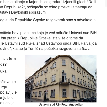
r, a pitanje o kojem bi se građani izjasnili glasi: “Da li
an Republike?”, bošnjački se oštro protive i smatraju da
e Ustav i Daytonski sporazum.
vnog suda Republike Srpske razgovarali smo s advokatom
ntiteta bavi pitanjima koja je već odlučio Ustavni sud BiH.
biti praznik Republike Srpske, šta više o tome da
 je Ustavni sud RS‑a iznad Ustavnog suda BiH. Pa valjda
govine”, kazao je Tomić na početku razgovora za
Stav
.
ni sistem
uda?
luka
oštovanje
urgu,
 pojavljuje
anju bilo
o nasilje.
Ustavni sud RS (Foto: Anadolija)