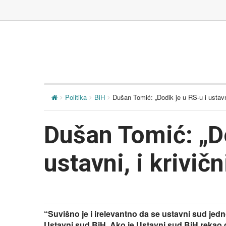
Politika
BiH
Dušan Tomić: „Dodik je u RS-u i ustavni
Dušan Tomić: „Do
ustavni, i krivič
“Suvišno je i irelevantno da se ustavni sud jedn
Ustavni sud BiH. Ako je Ustavni sud BiH rekao d