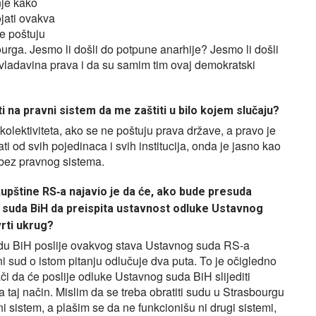
nje kako
ojati ovakva
e poštuju
rga. Jesmo li došli do potpune anarhije? Jesmo li došli
 vladavina prava i da su samim tim ovaj demokratski
 na pravni sistem da me zaštiti u bilo kojem slučaju?
kolektiviteta, ako se ne poštuju prava države, a pravo je
 od svih pojedinaca i svih institucija, onda je jasno kao
 bez pravnog sistema.
upštine RS‑a najavio je da će, ako bude presuda
 suda BiH da preispita ustavnost odluke Ustavnog
vrti ukrug?
u BiH poslije ovakvog stava Ustavnog suda RS-a
i sud o istom pitanju odlučuje dva puta. To je očigledno
či da će poslije odluke Ustavnog suda BiH slijediti
taj način. Mislim da se treba obratiti sudu u Strasbourgu
i sistem, a plašim se da ne funkcionišu ni drugi sistemi,