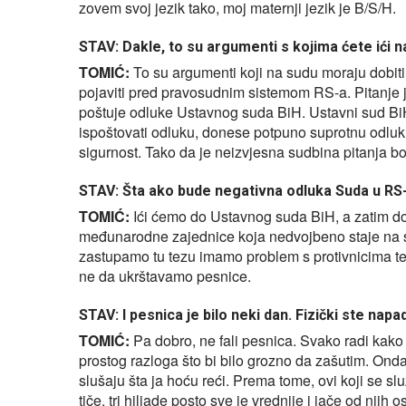
zovem svoj jezik tako, moj maternji jezik je B/S/H.
STAV: Dakle, to su argumenti s kojima ćete ići n
TOMIĆ:
To su argumenti koji na sudu moraju dobiti 
pojaviti pred pravosudnim sistemom RS-a. Pitanje 
poštuje odluke Ustavnog suda BiH. Ustavni sud Bi
ispoštovati odluku, donese potpuno suprotnu odlu
sigurnost. Tako da je neizvjesna sudbina pitanja
STAV: Šta ako bude negativna odluka Suda u RS
TOMIĆ:
Ići ćemo do Ustavnog suda BiH, a zatim do
međunarodne zajednice koja nedvojbeno staje na str
zastupamo tu tezu imamo problem s protivnicima te
ne da ukrštavamo pesnice.
STAV: I pesnica je bilo neki dan. Fizički ste napadn
TOMIĆ:
Pa dobro, ne fali pesnica. Svako radi kako
prostog razloga što bi bilo grozno da zašutim. Ond
slušaju šta ja hoću reći. Prema tome, ovi koji se s
tiče, tri hiljade posto sve je vrednije i jače od njih