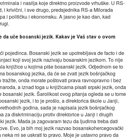
riminala i nasilja koje direktno proizvode vrhuške. U RS-
d, i krivični, i sve drugo, predsjednika RS-a Milorada
pa i političku i ekonomsku. A jasno je kao dan, kad
ugi.
e da uče bosanski jezik. Kakav je Vaš stav o ovom
ći pojedinca. Bosanski jezik se upotrebljava de facto i de
šnjaci koji svoj jezik nazivaju bosanskim jezikom. To nije
la knjižice u kojima piše bosanski jezik. Odjednom se to
ma bosanskog jezika, da će se zvati jezik bošnjačkog
 tražite, onda morate poštovati prava ravnopravno i bez
naroda, a iznad toga u knjižicama pisati srpski jezik, onda
iše bosanski jezik. Šarolikost ovog pitanja ogleda se u tome
sanski jezik, i to je prošlo, a direktorica škole u Janji,
 prethodnih godina, sada je napisala jezik bošnjačkog
 za diskriminaciju protiv direktorice u Janji i drugih
ki jezik. Mada ja zagovaram tezu da ljudima treba dati
zove. Evo, ja bih moj jezik nazvao bosanskohercegovački
a neka mi se uskrati to pravo. Moje je ustavno pravo da