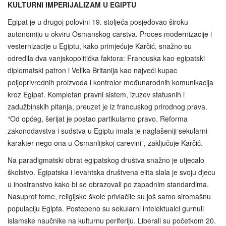
KULTURNI IMPERIJALIZAM U EGIPTU
Egipat je u drugoj polovini 19. stoljeća posjedovao široku
autonomiju u okviru Osmanskog carstva. Proces modernizacije i
vesternizacije u Egiptu, kako primjećuje Karčić, snažno su
odredila dva vanjskopolitička faktora: Francuska kao egipatski
diplomatski patron i Velika Britanija kao najveći kupac
poljoprivrednih proizvoda i kontrolor međunarodnih komunikacija
kroz Egipat. Kompletan pravni sistem, izuzev statusnih i
zadužbinskih pitanja, preuzet je iz francuskog prirodnog prava.
“Od općeg, šerijat je postao partikularno pravo. Reforma
zakonodavstva i sudstva u Egiptu imala je naglašeniji sekularni
karakter nego ona u Osmanlijskoj carevini”, zaključuje Karčić.
Na paradigmatski obrat egipatskog društva snažno je utjecalo
školstvo. Egipatska i levantska društvena elita slala je svoju djecu
u inostranstvo kako bi se obrazovali po zapadnim standardima.
Nasuprot tome, religijske škole privlačile su još samo siromašnu
populaciju Egipta. Postepeno su sekularni intelektualci gurnuli
islamske naučnike na kulturnu periferiju. Liberali su početkom 20.