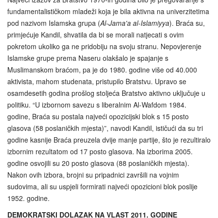
fundamentalističkom mladeži koja je bila aktivna na univerzitetima
pod nazivom Islamska grupa (
Al-Jama'a al-Islamiyya
). Braća su,
primjećuje Kandil, shvatila da bi se morali natjecati s ovim
pokretom ukoliko ga ne pridobiju na svoju stranu. Nepovjerenje
Islamske grupe prema Naseru olakšalo je spajanje s
Muslimanskom braćom, pa je do 1980. godine više od 40.000
aktivista, mahom studenata, pristupilo Bratstvu. Upravo se
osamdesetih godina prošlog stoljeća Bratstvo aktivno uključuje u
politiku. “U izbornom savezu s liberalnim Al-Wafdom 1984.
godine, Braća su postala najveći opozicijski blok s 15 posto
glasova (58 poslaničkih mjesta)”, navodi Kandil, ističući da su tri
godine kasnije Braća preuzela dvije manje partije, što je rezultiralo
izbornim rezultatom od 17 posto glasova. Na izborima 2005.
godine osvojili su 20 posto glasova (88 poslaničkih mjesta).
Nakon ovih izbora, brojni su pripadnici završili na vojnim
sudovima, ali su uspjeli formirati najveći opozicioni blok poslije
1952. godine.
DEMOKRATSKI DOLAZAK NA VLAST 2011. GODINE