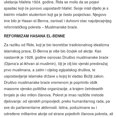
ukidanja hilafeta 1924. godine, Rida se molio da se pojavi
spasilac koji će ponovo uspostaviti hilafet. Svoje misli dijelio je s
bistrim mladim studentom koji ga je često posjećivao. Njegovo
ime bilo je Hasan el-Benna, osnivač i duhovni otac najutjecajnijeg
reformističkog pokreta – Muslimanske braće.
REFORMIZAM HASANA EL-BENNE
Za razliku od Ride, koji je bio teoretičar tradicionalnog idealizma
islamskog prava, El-Benna je više bio čovjek od akcije. Kao
nastavnik je 1928. godine osnovao Društvo muslimanske braće
(Djama'a al-ikhvan al-muslimin), čiji je cilj bio vjerski preobražaj
prvo muslimana, a zatim i cijelog egipatskog društva, te
uspostavljanje islamske države u kojoj bi vladao Božiji zakon.
Društvo muslimanske braće vremenom je poprimilo oblik
masovne vjersko-političke organizacije, a krajem četrdesetih
brojalo je oko milion članova. Pokret je imao različite metode
djelovanja: od vjerskih propovijedi, preko humanitarnog rada, pa
sve do parlamentarne aktivnosti. Istina, poduzimane su i
određene militantne akcije od strane pojedinih članova pokreta, ali