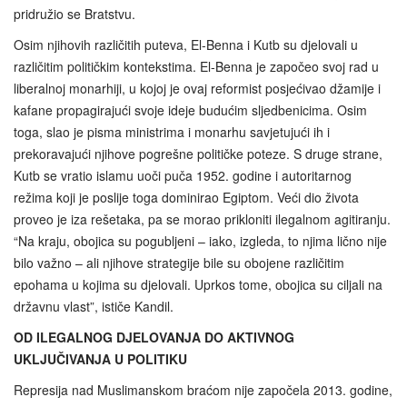
pridružio se Bratstvu.
Osim njihovih različitih puteva, El-Benna i Kutb su djelovali u
različitim političkim kontekstima. El-Benna je započeo svoj rad u
liberalnoj monarhiji, u kojoj je ovaj reformist posjećivao džamije i
kafane propagirajući svoje ideje budućim sljedbenicima. Osim
toga, slao je pisma ministrima i monarhu savjetujući ih i
prekoravajući njihove pogrešne političke poteze. S druge strane,
Kutb se vratio islamu uoči puča 1952. godine i autoritarnog
režima koji je poslije toga dominirao Egiptom. Veći dio života
proveo je iza rešetaka, pa se morao prikloniti ilegalnom agitiranju.
“Na kraju, obojica su pogubljeni – iako, izgleda, to njima lično nije
bilo važno – ali njihove strategije bile su obojene različitim
epohama u kojima su djelovali. Uprkos tome, obojica su ciljali na
državnu vlast”, ističe Kandil.
OD ILEGALNOG DJELOVANJA DO AKTIVNOG
UKLJUČIVANJA U POLITIKU
Represija nad Muslimanskom braćom nije započela 2013. godine,