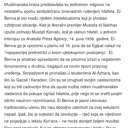
Muslimanska braća predstavljala su jedinstven odgovor na
nestabilnu epohu simboliziranu iznenadnim rušenjem hilafeta. El-
Benna je bio među rijetkim intelektualcima koji je shvatao
ozbiljnost situacije. Kad je liberalni premijer Mustafa el-Nahhas
uputio pohvalu Mustafi Kemalu, koji je ukinuo hilafet, u jednom
intervjuu za
Anatolia Press Agency
, 14. juna 1936. godine, El-
Benna ga je upozorio u pismu od 16. juna da se Egipat nalazi na
“najopasnijoj prekretnici u svom cjelokupnom postojanju”. El-
Benna je smatrao opravdanim da se prezirno izrazi o negativnim
fenomenima u društvu, tragajući za novim tipom pravnog
uređenja. Simpatizere je pronašao u studentima Al-Azhara, kao
što su Gazali i Karadavi. Oni su se izrugivali svojim nastavnicima
koji su bili zadovoljni time da upute molbe nekim muslimanskim
vladarima da pokupe ogrtač hilafeta, prije nego bi se vratili svojim
sitnim naučnim razmiricama. El-Benna je jasno ukoravao
tradicionalnu ulemu što nisu dovoljno zabrinuti za ovaj sekularni
napad. Ipak, bio je svjestan da revolucija – riječ koja se nijednom
ne pojavljuje u tekstu Kur'ana – ne može donijeti željeni rezultat.
Nasuprot revoluciji, Kur'an afirmira permanentnu borbu, što je