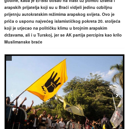
godine, kada je El-Sisi došao na vlast uz pomoć Izraela i
arapskih prijatelja koji su u Braći vidjeli jedinu ozbiljnu
prijetnju autokratskim režimima arapskog svijeta. Ovo je
priča o usponu najvećeg islamističkog pokreta 20. stoljeća
koji je utjecao na političku klimu u brojnim arapskim
državama, ali i u Turskoj, jer se AK partija percipira kao krilo
Muslimanske braće