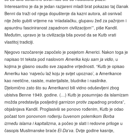
Interesantno je da je jedan razjareni mladi brat pokazao taj članak
Benni da traži od njega dopuštenje da kazni autora, ali osnivač
nije želio gubiti vrijeme na ‘mladalačku, glupavu žeđ za pažnjom i
apsurdnu fasciniranost zapadnom civilizacijom'”, piše Kandil.
Međutim, upravo je ta civilizacija bila povod da se Kutb vrati
vlastitoj tradiciji.
Njegovo razočarenje započelo je posjetom Americi. Nakon toga je
napisao tri teksta pod naslovom
Amerika koju sam ja vidio
, u
kojima je glasno osudio sve zapadne vrijednosti. “Kutb je opisao
Ameriku kao ‘najveću laž koju je svijet upoznao’, a Amerikance
kao neetične, rasiste, materijaliste, bludnike i nasilnike.
Djelomično zato što su Amerikanci bili vidno oduševljeni zbog
ubistva Benne 1949. godine. (…) Kutb je posumnjao da islamizam
možda predstavlja posljednji garnizon protiv zapadnog prodora”,
objašnjava Kandil. Proglasivši se ponovo rođenim, Kutb je odao
počast tom ponovnom rođenju čuvenom polemikom
Borba
između islama i kapitalizma
, a počeo je slati i redovne priloge u
časopis Muslimanske braće
El-Da'va
. Dvije godine kasnije,