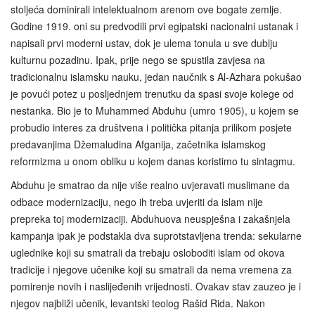
stoljeća dominirali intelektualnom arenom ove bogate zemlje.
Godine 1919. oni su predvodili prvi egipatski nacionalni ustanak i
napisali prvi moderni ustav, dok je ulema tonula u sve dublju
kulturnu pozadinu. Ipak, prije nego se spustila zavjesa na
tradicionalnu islamsku nauku, jedan naučnik s Al-Azhara pokušao
je povući potez u posljednjem trenutku da spasi svoje kolege od
nestanka. Bio je to Muhammed Abduhu (umro 1905), u kojem se
probudio interes za društvena i politička pitanja prilikom posjete
predavanjima Džemaludina Afganija, začetnika islamskog
reformizma u onom obliku u kojem danas koristimo tu sintagmu.
Abduhu je smatrao da nije više realno uvjeravati muslimane da
odbace modernizaciju, nego ih treba uvjeriti da islam nije
prepreka toj modernizaciji. Abduhuova neuspješna i zakašnjela
kampanja ipak je podstakla dva suprotstavljena trenda: sekularne
uglednike koji su smatrali da trebaju osloboditi islam od okova
tradicije i njegove učenike koji su smatrali da nema vremena za
pomirenje novih i naslijeđenih vrijednosti. Ovakav stav zauzeo je i
njegov najbliži učenik, levantski teolog Rašid Rida. Nakon