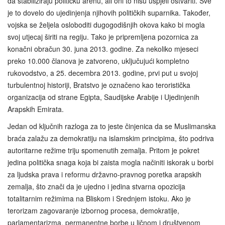
da stabiliziraju političku arenu, ali oni to nisu uspjeli ostvariti. Sve
je to dovelo do ujedinjenja njihovih političkih suparnika. Također,
vojska se željela osloboditi dugogodišnjih okova kako bi mogla
svoj utjecaj širiti na regiju. Tako je pripremljena pozornica za
konačni obračun 30. juna 2013. godine. Za nekoliko mjeseci
preko 10.000 članova je zatvoreno, uključujući kompletno
rukovodstvo, a 25. decembra 2013. godine, prvi put u svojoj
turbulentnoj historiji, Bratstvo je označeno kao teroristička
organizacija od strane Egipta, Saudijske Arabije i Ujedinjenih
Arapskih Emirata.
Jedan od ključnih razloga za to jeste činjenica da se Muslimanska
braća zalažu za demokratiju na islamskim principima, što podriva
autoritarne režime triju spomenutih zemalja. Pritom je pokret
jedina politička snaga koja bi zaista mogla načiniti iskorak u borbi
za ljudska prava i reformu državno-pravnog poretka arapskih
zemalja, što znači da je ujedno i jedina stvarna opozicija
totalitarnim režimima na Bliskom i Srednjem istoku. Ako je
terorizam zagovaranje izbornog procesa, demokratije,
parlamentarizma, permanentne borbe u ličnom i društvenom