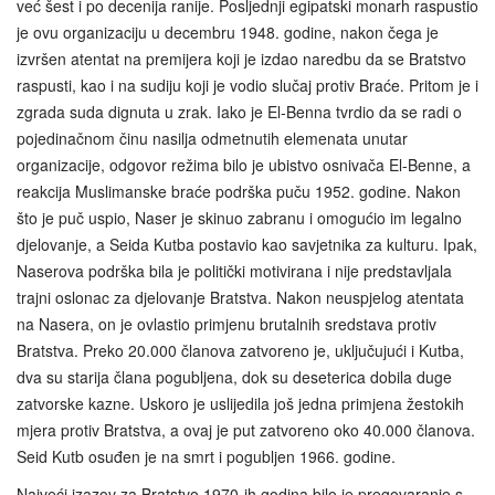
već šest i po decenija ranije. Posljednji egipatski monarh raspustio
je ovu organizaciju u decembru 1948. godine, nakon čega je
izvršen atentat na premijera koji je izdao naredbu da se Bratstvo
raspusti, kao i na sudiju koji je vodio slučaj protiv Braće. Pritom je i
zgrada suda dignuta u zrak. Iako je El‑Benna tvrdio da se radi o
pojedinačnom činu nasilja odmetnutih elemenata unutar
organizacije, odgovor režima bilo je ubistvo osnivača El-Benne, a
reakcija Muslimanske braće podrška puču 1952. godine. Nakon
što je puč uspio, Naser je skinuo zabranu i omogućio im legalno
djelovanje, a Seida Kutba postavio kao savjetnika za kulturu. Ipak,
Naserova podrška bila je politički motivirana i nije predstavljala
trajni oslonac za djelovanje Bratstva. Nakon neuspjelog atentata
na Nasera, on je ovlastio primjenu brutalnih sredstava protiv
Bratstva. Preko 20.000 članova zatvoreno je, uključujući i Kutba,
dva su starija člana pogubljena, dok su deseterica dobila duge
zatvorske kazne. Uskoro je uslijedila još jedna primjena žestokih
mjera protiv Bratstva, a ovaj je put zatvoreno oko 40.000 članova.
Seid Kutb osuđen je na smrt i pogubljen 1966. godine.
Najveći izazov za Bratstvo 1970-ih godina bilo je pregovaranje s