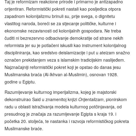
Taj je reformizam reakcione prirode i primarno je antizapadno
orijentiran. Reformistički pokreti nastali kao posljedica otpora
zapadnom kolonijalizmu brinuli su, prije svega, o dignitetu
vlastitog naroda, boreći se za stjecanje političke, kulturne i
ekonomske nezavisnosti od kolonijalnih gospodara. Ne treba
čuditi ni bezrezervno odbacivanje demokratije od strane nekih
reformista jer su je potlačeni iskusili kao instrument kolonijalnog
discipliniranja, kao sredstvo deislamizacije i put u ateizam snažno
označen prekidanjem veza s islamskim tradicijskim naslijeđem.
Najznačajniji reformistički pokret koji je opstao do danas jesu
Muslimanska braća (Al-Ikhvan al-Muslimin), osnovan 1928.
godine u Egiptu.
Razumijevanje kulturnog imperijalizma, kojeg je majstorski
dekonstruirao Said u znamenitoj knjizi
Orijentalizam
, pionirskom
radu u oblasti istraživanja modela kulturnog potčinjavanja, od
presudnog je značaja za razumijevanje Egipta s kraja 19. i
početka 20. stoljeća, te nastanka i razvoja reformističkog pokreta
Muslimanske braće.