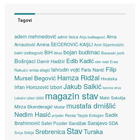
Tagovi
adem mehmedović
Alma
admir lisica
Alija Izetbegović
Amina ŠEĆEROVIĆ-KAŞLI
Arnautović
Amir Sijamhodžić.
bojan budimac
BiH
bakir izetbegović
Bosanski jezik
Bihać
Edib Kadić
Bošnjaci
Damir Hadžić
elvir resić
Enes
Filip
fahrudin vojić
Faris Nanić
enisa alagić
Ratkušić
Hamza Ridžal
Mursel Begović
Hrvatska
Jakub Salkić
Irfan Horozović
Izbori
korona virus
magazin stav
Mahir Sokolija
Lokalni izbori 2020
mustafa drnišlić
Mirza Skenderagić
Mostar
Nedim Hasić
Sadik
Recep Tayyip Erdogan
prijedor
Sarajevo
Ibrahimović
Sandžak
SDA
Safet Pozder
Stav
Turska
Srebrenica
Srbija
Sirija