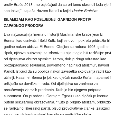
protiv Braće 2013., ne osjećajući da su pri tome okrenuli leđa vjeri
kao takvoj”, zapaža Hazem Kandil u knjizi
Unutar Bratstva.
ISLAMIZAM KAO POSLJEDNJI GARNIZON PROTIV
ZAPADNOG PRODORA
Dva najznačajnija imena u historiji Muslimanske braće jesu El-
Benna, kao osnivač, i Seid Kutb, koji se ovom pokretu pridružio tri
godine nakon ubistva El-Benne. Obojica su rođena 1906. godine.
“Ipak, njihovo putovanje ka islamizmu nije moglo biti različitije: prvi
od djetinjstva obuzet vjerskim žarom, dok je drugi odrastao kao
prozapadnjački sekularist, povremeno naginjući ateizmu”, navodi
Kandil, ističući da su obojica nakon završetka školovanja radili kao
učitelji. Hasan el-Benna je još kao dječak naučio Kur'an napamet i
priključio se derviškom redu. Od djetinjstva se zanimao za
proučavanje vjerskih predmeta. Kutb je bio njegova potpuna
suprotnost. On je rođen u Gornjem Egiptu i kao dječak je krenuo
putem sekularnog obrazovanja. “Kutb je prigrlio ateizam, pridružio
se radikalnoj liberalnoj partiji, pišući provokativne članke, zalažući
se za tako šokantne stvari kao što su nudističke plaže.