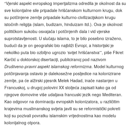
“Vjerski aspekt evropskog imperijalizma odredila je okolnost da su
sve kolonijalne sile pripadale hrišćanskom kulturnom krugu, dok
su potčinjene zemlje pripadale kulturno‑civilizacijskom krugu
istočnih religija (islam, budizam, hinduizam itd.). Ova je okolnost
političkom sukobu osvajača i potčinjenih dala i vid vjerske
suprotstavljenosti. U slučaju islama, to je bilo posebno izraženo,
budući da je on geografski bio najbliži Evropi, a historijski je
nekoliko puta bio ozbiljno ugrozio ‘svijet hrišćanstva'”, piše Fikret
Karčić u doktorskoj disertaciji, publiciranoj pod nazivom
Društveno-pravni aspekt islamskog reformizma
. Model kulturnog
potčinjavanja ostavio je dalekosežne posljedice na kolonizirane
zemlje, pa će alžirski pjesnik Melek Hadad, inače nastanjen u
Francuskoj, u drugoj polovini XX stoljeća zapisati kako ga od
njegove domovine više udaljava francuski jezik nego Mediteran.
Kao odgovor na dominaciju evropskih kolonizatora, u različitim
krajevima muslimanskog svijeta javili su se reformistički pokreti
koji su pozivali povratku islamskim vrijednostima kao modelu
kolonijalnog otpora.