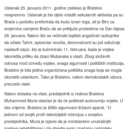
Ustanak 25. januara 2011. godine zatekao je Bratstvo
nespremno. Ustanak je bio djelo mladih sekularnih aktivista pa su
Braća u početku preferirala da budu izvan toga, ali je Biro za
smjernice usmjerio Braću da se priključe protestima na Dan bijesa
28. januara. Nakon što se režimski lojalisti angažirali razbojnike
da očiste Tahrir, epicentar revolta, demonstranti su još odlučnije
nastavili otpor, što je kulminiralo 11. februara, kada je vojska
iskoristila priliku da zbaci Mubaraka s vlasti. Zbog složenih
odnosa moći između vojske, snaga sigurnosti i političkih institucija,
Bratstvo je bila jedina organizirana politička snaga koja se mogla
okoristiti ustankom. Tako je Bratstvo, nakon demokratskih izbora,
preuzelo vlast.
Nakon dolaska na vlast, predsjednik iz redova Bratstva
Muhammed Mursi obećao je da će poštivati autonomiju vojske. U
isto vrijeme, Bratstvo je štitilo sigurnosni državni aparat. “U
jednom od svojih prvih televizijskih intervjua u svojstvu
predsjednika, Mursi je izjavio da je ministarstvo unutrašnjih
poslova rehabilitirano i da obavlja svoju značajnu patriotsku