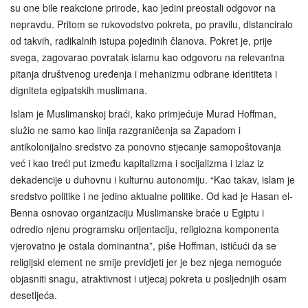
su one bile reakcione prirode, kao jedini preostali odgovor na
nepravdu. Pritom se rukovodstvo pokreta, po pravilu, distanciralo
od takvih, radikalnih istupa pojedinih članova. Pokret je, prije
svega, zagovarao povratak islamu kao odgovoru na relevantna
pitanja društvenog uređenja i mehanizmu odbrane identiteta i
digniteta egipatskih muslimana.
Islam je Muslimanskoj braći, kako primjećuje Murad Hoffman,
služio ne samo kao linija razgraničenja sa Zapadom i
antikolonijalno sredstvo za ponovno stjecanje samopoštovanja
već i kao treći put između kapitalizma i socijalizma i izlaz iz
dekadencije u duhovnu i kulturnu autonomiju. “Kao takav, islam je
sredstvo politike i ne jedino aktualne politike. Od kad je Hasan el-
Benna osnovao organizaciju Muslimanske braće u Egiptu i
odredio njenu programsku orijentaciju, religiozna komponenta
vjerovatno je ostala dominantna”, piše Hoffman, ističući da se
religijski element ne smije previdjeti jer je bez njega nemoguće
objasniti snagu, atraktivnost i utjecaj pokreta u posljednjih osam
desetljeća.