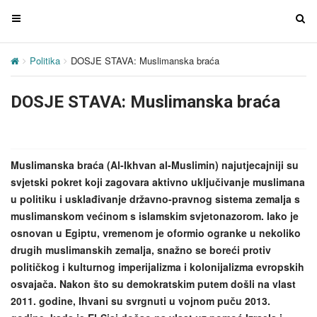
T
T
o
o
g
g
Politika
DOSJE STAVA: Muslimanska braća
g
g
l
l
DOSJE STAVA: Muslimanska braća
e
e
n
n
a
a
v
v
Muslimanska braća (Al-Ikhvan al-Muslimin) najutjecajniji su
i
i
svjetski pokret koji zagovara aktivno uključivanje muslimana
g
g
u politiku i usklađivanje državno-pravnog sistema zemalja s
a
a
muslimanskom većinom s islamskim svjetonazorom. Iako je
t
t
osnovan u Egiptu, vremenom je oformio ogranke u nekoliko
i
i
drugih muslimanskih zemalja, snažno se boreći protiv
o
o
političkog i kulturnog imperijalizma i kolonijalizma evropskih
n
n
osvajača. Nakon što su demokratskim putem došli na vlast
2011. godine, Ihvani su svrgnuti u vojnom puču 2013.