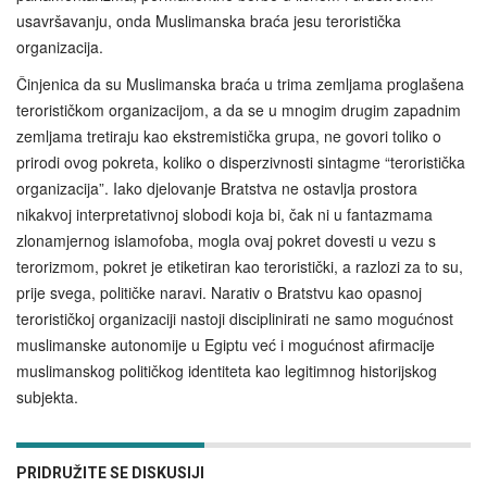
usavršavanju, onda Muslimanska braća jesu teroristička
organizacija.
Činjenica da su Muslimanska braća u trima zemljama proglašena
terorističkom organizacijom, a da se u mnogim drugim zapadnim
zemljama tretiraju kao ekstremistička grupa, ne govori toliko o
prirodi ovog pokreta, koliko o disperzivnosti sintagme “teroristička
organizacija”. Iako djelovanje Bratstva ne ostavlja prostora
nikakvoj interpretativnoj slobodi koja bi, čak ni u fantazmama
zlonamjernog islamofoba, mogla ovaj pokret dovesti u vezu s
terorizmom, pokret je etiketiran kao teroristički, a razlozi za to su,
prije svega, političke naravi. Narativ o Bratstvu kao opasnoj
terorističkoj organizaciji nastoji disciplinirati ne samo mogućnost
muslimanske autonomije u Egiptu već i mogućnost afirmacije
muslimanskog političkog identiteta kao legitimnog historijskog
subjekta.
PRIDRUŽITE SE DISKUSIJI