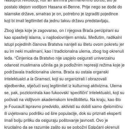
postalo idejom vodiljom Hasana el-Benne. Prije nego se dođe do
islamske države, smatrao je on, potrebno je izgraditi pojedince
koji bi imali legitimitet da jednu takvu državu predstavljaju.
Zbog ideja koje je zagovarao, on i njegova Braća percipirani su
kao spasitelji islama, u najdoslovnijem smislu. Međutim, radikalni
istupi pojedinih članova Bratstva nanijeli su štetu ovom pokretu jer
su im neki muslimani, kao i tradicionalna ulema, zbog tog okrenuli
leđa. “Činjenica da Bratstvo nije uspjelo osigurati univerzalnu
odanost muslimana učinila ga je podložnim represiji režima koje je
podržavala tradicionalna ulema. Braća su ostala organski
intelektualci
a la
Gramsci, koji su organizirali i obrazovali
sljedbenike, stječući svoj legitimitet iz kulturnog aktivizma. Ulema
se, pak, pozicionirala kao fukoovski ‘specifični’ intelektualci, koji su
počivali na vidljivom akademskom kredibilitetu. Na kraju, kao što
je Foucault ispravno predvidio, aktivisti su dobili samo djelomičnu
ili uvjetovanu podršku od šire populacije, dok su priznati eksperti
imali bolju priliku da osiguraju poštovanje javnosti. Ovo je
krucijalno da se razumije zašto su se pobožni Egipćani okrenuli