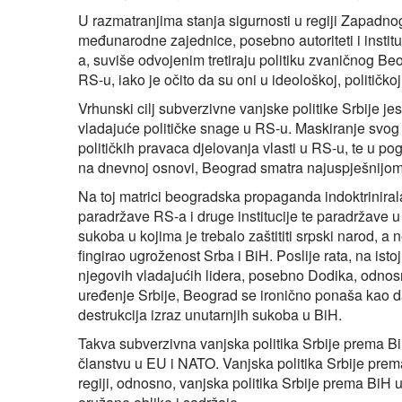
U razmatranjima stanja sigurnosti u regiji Zapadnog B
međunarodne zajednice, posebno autoriteti i institu
a, suviše odvojenim tretiraju politiku zvaničnog Beog
RS-u, iako je očito da su oni u ideološkoj, političko
Vrhunski cilj subverzivne vanjske politike Srbije j
vladajuće političke snage u RS-u. Maskiranje svog 
političkih pravaca djelovanja vlasti u RS-u, te u po
na dnevnoj osnovi, Beograd smatra najuspješnijom 
Na toj matrici beogradska propaganda indoktriniral
paradržave RS-a i druge institucije te paradržave u 
sukoba u kojima je trebalo zaštititi srpski narod, a n
fingirao ugroženost Srba i BiH. Poslije rata, na istoj 
njegovih vladajućih lidera, posebno Dodika, odnosno
uređenje Srbije, Beograd se ironično ponaša kao 
destrukcija izraz unutarnjih sukoba u BiH.
Takva subverzivna vanjska politika Srbije prema B
članstvu u EU i NATO. Vanjska politika Srbije prema 
regiji, odnosno, vanjska politika Srbije prema BiH 