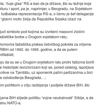
, “čuje glas” RS-a kao da je država, što su težnje koje
ulturu i sport, pa je, naprimjer, u Beogradu, na Svjetskom
a fudbalska reprezentacija RS-a, o čemu je šef delegacije
 “glavni motiv želja da Republika Srpska izlazi na
ajući simbole pod kojima su izvršeni masovni zločini
fašističke borbe u Drugom svjetskom ratu;
promovira fašistička praksa četničkog pokreta za vrijeme
 RBiH od 1992. do 1995. godine, a da se putem
ifašisti;
ju da su se u Drugom svjetskom ratu protiv fašizma borili
e historijski revizionizam koji se, pored ostalog, ispoljava
crkve na Tjentištu, uz spomenik palim partizanima u bici
anje oslobođenja Beograda…;
m politikom u cilju razbijanja i podjele države BiH, što
ijama BiH slijede politiku “vojne neutralnosti” Srbije, a da
nstvu NATO-a.