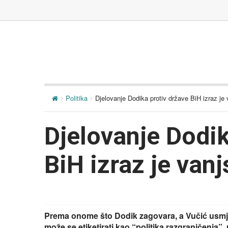
Politika
Djelovanje Dodika protiv države BiH izraz je v
Djelovanje Dodik
BiH izraz je vanj
Prema onome što Dodik zagovara, a Vučić usmje
može se etiketirati kao “politika razgraničenja”, u