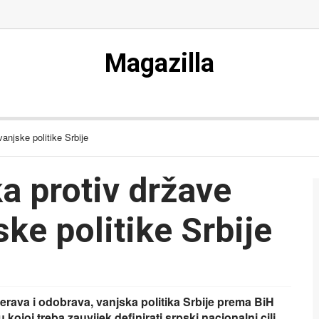
Magazilla
anjske politike Srbije
a protiv države
ske politike Srbije
rava i odobrava, vanjska politika Srbije prema BiH
 kojoj treba zauvijek definirati srpski nacionalni cilj