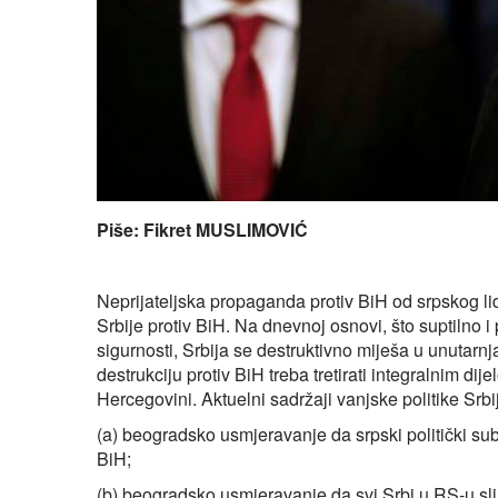
Piše: Fikret MUSLIMOVIĆ
Neprijateljska propaganda protiv BiH od srpskog lid
Srbije protiv BiH. Na dnevnoj osnovi, što suptilno i 
sigurnosti, Srbija se destruktivno miješa u unutarn
destrukciju protiv BiH treba tretirati integralnim di
Hercegovini. Aktuelni sadržaji vanjske politike Srb
(a) beogradsko usmjeravanje da srpski politički sub
BiH;
(b) beogradsko usmjeravanje da svi Srbi u RS-u s