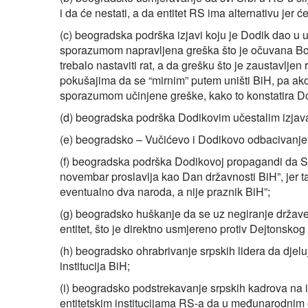
i da će nestati, a da entitet RS ima alternativu jer će 
(c) beogradska podrška izjavi koju je Dodik dao u 
sporazumom napravljena greška što je očuvana Bos
trebalo nastaviti rat, a da grešku što je zaustavljen
pokušajima da se “mirnim” putem uništi BiH, pa ako
sporazumom učinjene greške, kako to konstatira Dod
(d) beogradska podrška Dodikovim učestalim izjav
(e) beogradsko – Vučićevo i Dodikovo odbacivanj
(f) beogradska podrška Dodikovoj propagandi da Srb
novembar proslavlja kao Dan državnosti BiH”, jer taj
eventualno dva naroda, a nije praznik BiH”;
(g) beogradsko huškanje da se uz negiranje države
entitet, što je direktno usmjereno protiv Dejtonsko
(h) beogradsko ohrabrivanje srpskih lidera da djelu
institucija BiH;
(i) beogradsko podstrekavanje srpskih kadrova na i
entitetskim institucijama RS-a da u međunarodnim o