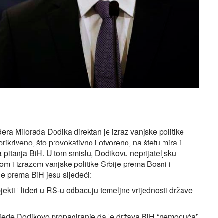
era Milorada Dodika direktan je izraz vanjske politike
prikriveno, što provokativno i otvoreno, na štetu mira i
ja pitanja BiH. U tom smislu, Dodikovu neprijateljsku
jelom i izrazom vanjske politike Srbije prema Bosni i
ije prema BiH jesu sljedeći:
jekti i lideri u RS-u odbacuju temeljne vrijednosti države
lijede Dodikovo propagiranje da je država BiH “nemoguća”