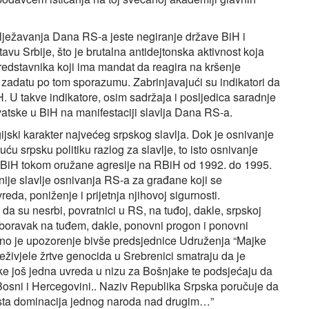
ilježavanja Dana RS-a jeste negiranje države BiH i
avu Srbije, što je brutalna antidejtonska aktivnost koja
predstavnika koji ima mandat da reagira na kršenje
zadatu po tom sporazumu. Zabrinjavajući su indikatori da
H. U takve indikatore, osim sadržaja i posljedica saradnje
atske u BiH na manifestaciji slavlja Dana RS-a.
ski karakter najvećeg srpskog slavlja. Dok je osnivanje
u srpsku politiku razlog za slavlje, to isto osnivanje
 BiH tokom oružane agresije na RBiH od 1992. do 1995.
nije slavlje osnivanja RS-a za građane koji se
eda, poniženje i prijetnja njihovoj sigurnosti.
a su nesrbi, povratnici u RS, na tuđoj, dakle, srpskoj
a boravak na tuđem, dakle, ponovni progon i ponovni
no je upozorenje bivše predsjednice Udruženja “Majke
živjele žrtve genocida u Srebrenici smatraju da je
e još jedna uvreda u nizu za Bošnjake te podsjećaju da
Bosni i Hercegovini.. Naziv Republika Srpska poručuje da
ista dominacija jednog naroda nad drugim…”