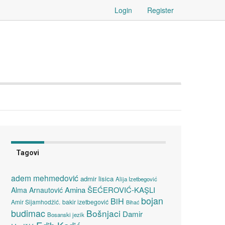
Login
Register
Tagovi
adem mehmedović
admir lisica
Alija Izetbegović
Amina ŠEĆEROVIĆ-KAŞLI
Alma Arnautović
bojan
BiH
Amir Sijamhodžić.
bakir izetbegović
Bihać
budimac
Bošnjaci
Damir
Bosanski jezik