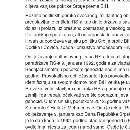
ciljeva vanjske politike Srbije prema BiH.
Rezime političkih poruka svečanog, militantnog ob
predstavljanje entiteta RS-a kao da je država u sast
dolazi i prolazi, uz prešutno posmatranje visokog 
Dejtonskog sporazuma, ali on propušta tu obavezu 
Hrvatska podržava vanjsku politiku Srbije protiv Bi
Dodika i Čovića, spada i prisustvo ambasadora Hrv
Obilježavanje antiustavnog Dana RS-a ima mitologij
paradržave RS-a 9. januara 1992. godine za vladajuć
Bošnjaci smatraju početkom genocida nad njima u
godine. Provokativno obilježavanje i još provokativ
identificiraju sa svojom domovinom BiH velika je uvr
Provokativnim slavljem nastanka RS-a poručuje se d
zemlji i da trebaju očekivati sve što podrazumijev
genocid. U tom smislu, početkom 2018. godine važ
Srebrenice” Hatidže Mehmedović. Ona je rekla: “Pre
obilježavanje 9. januara kao Dana Republike Srpsk
je to dan kada je 1992. godine planiran genocid u 
ovdje ima mjesta za jedan narod samo. Ovdje je č