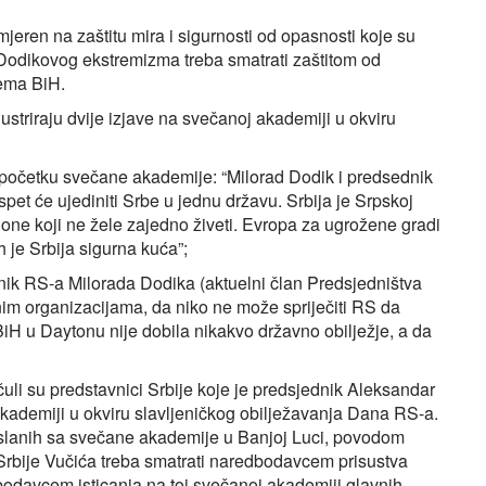
mjeren na zaštitu mira i sigurnosti od opasnosti koje su
d Dodikovog ekstremizma treba smatrati zaštitom od
rema BiH.
ustriraju dvije izjave na svečanoj akademiji u okviru
 početku svečane akademije: “Milorad Dodik i predsednik
et će ujediniti Srbe u jednu državu. Srbija je Srpskoj
ući one koji ne žele zajedno živeti. Evropa za ugrožene gradi
 je Srbija sigurna kuća”;
nik RS-a Milorada Dodika (aktuelni član Predsjedništva
im organizacijama, da niko ne može spriječiti RS da
 BiH u Daytonu nije dobila nikakvo državno obilježje, a da
čuli su predstavnici Srbije koje je predsjednik Aleksandar
akademiji u okviru slavljeničkog obilježavanja Dana RS-a.
daslanih sa svečane akademije u Banjoj Luci, povodom
Srbije Vučića treba smatrati naredbodavcem prisustva
dbodavcem isticanja na toj svečanoj akademiji glavnih