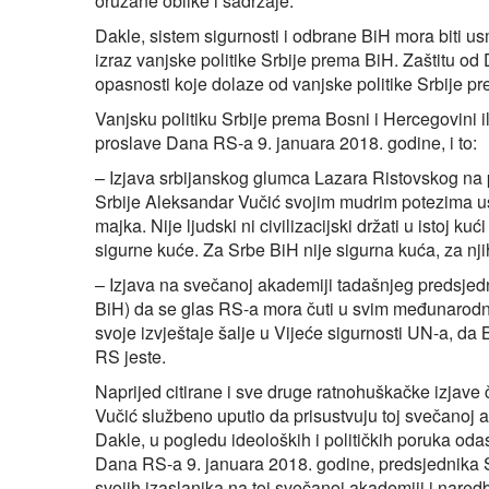
oružane oblike i sadržaje.
Dakle, sistem sigurnosti i odbrane BiH mora biti us
izraz vanjske politike Srbije prema BiH. Zaštitu o
opasnosti koje dolaze od vanjske politike Srbije p
Vanjsku politiku Srbije prema Bosni i Hercegovini il
proslave Dana RS-a 9. januara 2018. godine, i to:
– Izjava srbijanskog glumca Lazara Ristovskog na
Srbije Aleksandar Vučić svojim mudrim potezima usp
majka. Nije ljudski ni civilizacijski držati u istoj k
sigurne kuće. Za Srbe BiH nije sigurna kuća, za njih
– Izjava na svečanoj akademiji tadašnjeg predsjed
BiH) da se glas RS-a mora čuti u svim međunarodn
svoje izvještaje šalje u Vijeće sigurnosti UN-a, da
RS jeste.
Naprijed citirane i sve druge ratnohuškačke izjave 
Vučić službeno uputio da prisustvuju toj svečanoj 
Dakle, u pogledu ideoloških i političkih poruka o
Dana RS-a 9. januara 2018. godine, predsjednika 
svojih izaslanika na toj svečanoj akademiji i nare