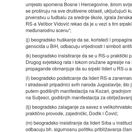
umjesto spomena Bosne i Hercegovine, širom svijeta
se proširuju na sve društvene oblasti, uključujući k
prvenstvu u fudbalu za srednje škole, igrala žensk
RS-a Velibor Vidović rekao da je u vezi s tim srpski
međunarodnu scenu”;
(j) beogradsko huškanje da se, koristeći i propagir
genocida u BiH, odbacuju vrijednosti i simboli anti
(k) beogradsko insistiranje da se u RS-u praktički 
Drugog svjetskog rata i tokom oružane agresije na
propagande obmanjuje da su srpski lideri u RS-u ant
(l) beogradsko podsticanje da lideri RS-a zanemaru
i stradavali pripadnici svih naroda Jugoslavije, što j
putem godišnjih manifestacija na Kozari, gradnjom 
na Sutjesci, godišnjih manifestacija za obilježav
(lj) beogradsko zalaganje za savez s velikohrvatsko
praktično provode, zajednički, Dodik i Čović;
(m) beogradsko insistiranje da lideri Srba u instituc
odbacuju bh. sigurnosnu politiku približavanja čla