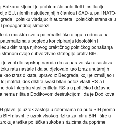
alkana ključni je problem što autoriteti i institucije
cije EU, njenih najutjecajnijih članica i SAD-a, pa i NATO-
rada i politiku vladajućih autoriteta i političkih stranaka u
j i propagandnoj simbiozi.
este da maskira svoju paternalističku ulogu u odnosu na
paternalizma u pogledu koncipiranja ideoloških i
gledu diktiranja njihovog praktičnog političkog ponašanja
stranom svoje subverzivne strategije protiv BiH.
a je veći dio srpskog naroda da su paravojska u sastavu
toku rata nastale i da su djelovale kao izraz unutarnjih
e kao izraz diktata, upravo iz Beograda, koji je izmišljao i
toj matrici, dok diktira svaki bitan potez vlasti RS-a i
 dok integrira vlast entiteta RS-a u političko i državno
da nema ništa s Dodikovom destrukcijom i da je Dodikova
iH glavni je uzrok zastoja u reformama na putu BiH prema
BiH glavni je uzrok visokog rizika za mir u BiH i šire u
uzrokuje teške političke sukobe s rizicima da poprime