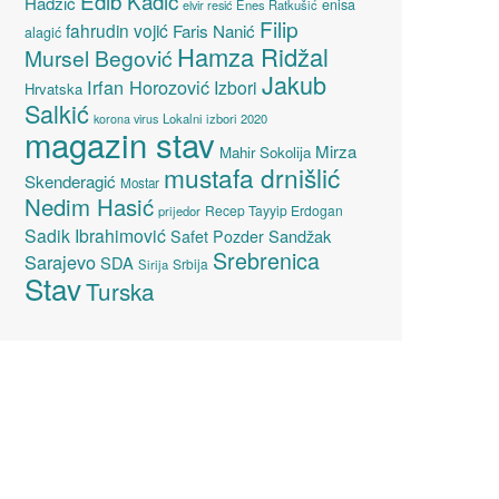
Edib Kadić
Hadžić
enisa
elvir resić
Enes Ratkušić
Filip
fahrudin vojić
Faris Nanić
alagić
Hamza Ridžal
Mursel Begović
Jakub
Irfan Horozović
Izbori
Hrvatska
Salkić
Lokalni izbori 2020
korona virus
magazin stav
Mirza
Mahir Sokolija
mustafa drnišlić
Skenderagić
Mostar
Nedim Hasić
Recep Tayyip Erdogan
prijedor
Sadik Ibrahimović
Sandžak
Safet Pozder
Srebrenica
Sarajevo
SDA
Srbija
Sirija
Stav
Turska