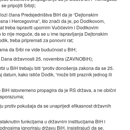
se pripojiti Srbiji;
ulozi člana Predsjedništva BiH da je “Dejtonskim
na i Hercegovina”, što znači da je, po Dodikovom,
 rat treba ispraviti upornim Vučićevim i Dodikovim
 to nije moguće, da se u ime ispravljanja Dejtonskim
ik, treba pripremati za ponovni rat;
ama da Srbi ne vide budućnost u BiH;
e Dana državnosti 25. novembra (ZAVNOBiH);
i u BiH trebaju biti “protiv donošenja zakona da se 25.
 datum, kako ističe Dodik, “može biti praznik jednog ili
 BiH istovremeno propagira da je RS država, a ne obični
g sporazuma;
ju protiv pokušaja da se unaprijedi efikasnost državnih
staknutim funkcijama u državnim institucijama BiH i
dnosima ignoriraju državu BiH, insistirajući da se,