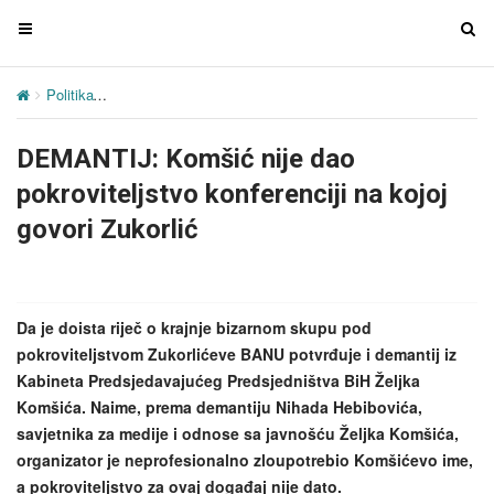
T
T
o
o
g
g
Politika
DEMANTIJ: Komšić nije dao pokroviteljstvo konferenciji na k
g
g
l
l
DEMANTIJ: Komšić nije dao
e
e
n
n
pokroviteljstvo konferenciji na kojoj
a
a
govori Zukorlić
v
v
i
i
g
g
a
a
Da je doista riječ o krajnje bizarnom skupu pod
t
t
pokroviteljstvom Zukorlićeve BANU potvrđuje i demantij iz
i
i
Kabineta Predsjedavajućeg Predsjedništva BiH Željka
o
o
Komšića. Naime, prema demantiju Nihada Hebibovića,
n
n
savjetnika za medije i odnose sa javnošću Željka Komšića,
organizator je neprofesionalno zloupotrebio Komšićevo ime,
a pokroviteljstvo za ovaj događaj nije dato.