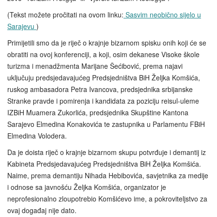
(Tekst možete pročitati na ovom linku:
Sasvim neobično sijelo u
Sarajevu
)
Primijetili smo da je riječ o krajnje bizarnom spisku onih koji će se
obratiti na ovoj konferenciji, a koji, osim dekanese Visoke škole
turizma i menadžmenta Marijane Šećibović, prema najavi
uključuju predsjedavajućeg Predsjedništva BiH Željka Komšića,
ruskog ambasadora Petra Ivancova, predsjednika srbijanske
Stranke pravde i pomirenja i kandidata za poziciju reisul-uleme
IZBiH Muamera Zukorlića, predsjednika Skupštine Kantona
Sarajevo Elmedina Konakovića te zastupnika u Parlamentu FBiH
Elmedina Volodera.
Da je doista riječ o krajnje bizarnom skupu potvrđuje i demantij iz
Kabineta Predsjedavajućeg Predsjedništva BiH Željka Komšića.
Naime, prema demantiju Nihada Hebibovića, savjetnika za medije
i odnose sa javnošću Željka Komšića, organizator je
neprofesionalno zloupotrebio Komšićevo ime, a pokroviteljstvo za
ovaj događaj nije dato.