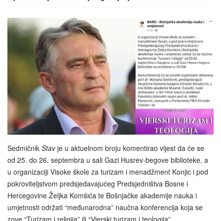
Sedmičnik
Stav
je u aktuelnom broju komentirao vijest da će se
od 25. do 26. septembra u sali Gazi Husrev-begove biblioteke, a
u organizaciji Visoke škole za turizam i menadžment Konjic i pod
pokroviteljstvom predsjedavajućeg Predsjedništva Bosne i
Hercegovine Željka Komšića te Bošnjačke akademije nauka i
umjetnosti održati “međunarodna” naučna konferencija koja se
zove “Turizam i religija” ili “Vjerski turizam i teologija”.