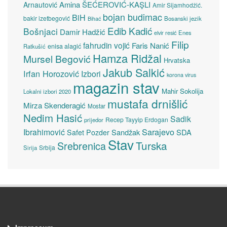
Amina ŠEĆEROVIĆ-KAŞLI
Arnautović
Amir Sijamhodžić.
bojan budimac
BiH
bakir izetbegović
Bosanski jezik
Bihać
Edib Kadić
Bošnjaci
Damir Hadžić
elvir resić
Enes
Filip
fahrudin vojić
Faris Nanić
enisa alagić
Ratkušić
Hamza Ridžal
Mursel Begović
Hrvatska
Jakub Salkić
Irfan Horozović
Izbori
korona virus
magazin stav
Mahir Sokolija
Lokalni izbori 2020
mustafa drnišlić
Mirza Skenderagić
Mostar
Nedim Hasić
Sadik
Recep Tayyip Erdogan
prijedor
Sarajevo
Ibrahimović
Sandžak
SDA
Safet Pozder
Stav
Turska
Srebrenica
Srbija
Sirija