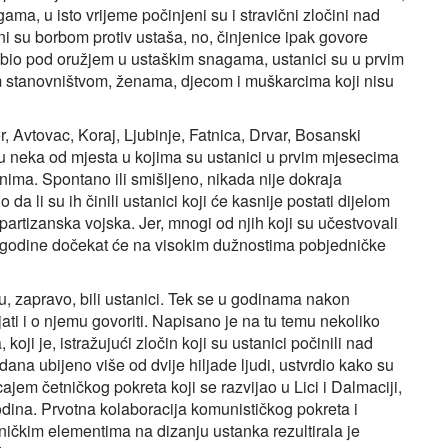
a, u isto vrijeme počinjeni su i stravični zločini nad
 su borbom protiv ustaša, no, činjenice ipak govore
 bio pod oružjem u ustaškim snagama, ustanici su u prvim
im stanovništvom, ženama, djecom i muškarcima koji nisu
, Avtovac, Koraj, Ljubinje, Fatnica, Drvar, Bosanski
 neka od mjesta u kojima su ustanici u prvim mjesecima
nima. Spontano ili smišljeno, nikada nije dokraja
da li su ih činili ustanici koji će kasnije postati dijelom
i partizanska vojska. Jer, mnogi od njih koji su učestvovali
ne godine dočekat će na visokim dužnostima pobjedničke
su, zapravo, bili ustanici. Tek se u godinama nakon
ati i o njemu govoriti. Napisano je na tu temu nekoliko
koji je, istražujući zločin koji su ustanici počinili nad
ana ubijeno više od dvije hiljade ljudi, ustvrdio kako su
ajem četničkog pokreta koji se razvijao u Lici i Dalmaciji,
odina. Prvotna kolaboracija komunističkog pokreta i
ničkim elementima na dizanju ustanka rezultirala je