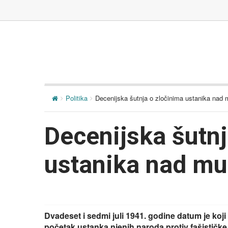
Politika
Decenijska šutnja o zločinima ustanika nad
Decenijska šutnj
ustanika nad m
Dvadeset i sedmi juli 1941. godine datum je koji
početak ustanka njenih naroda protiv fašističke v