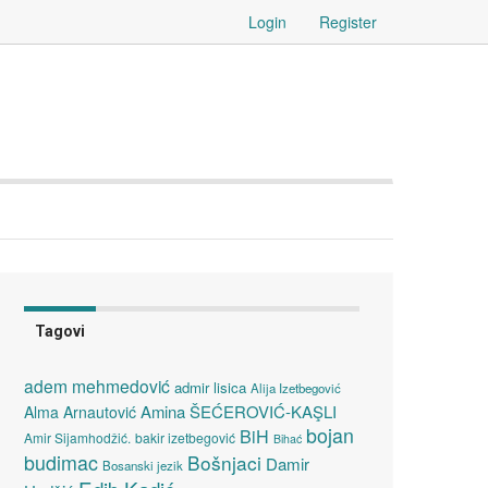
Login
Register
Tagovi
adem mehmedović
admir lisica
Alija Izetbegović
Amina ŠEĆEROVIĆ-KAŞLI
Alma Arnautović
bojan
BiH
Amir Sijamhodžić.
bakir izetbegović
Bihać
budimac
Bošnjaci
Damir
Bosanski jezik