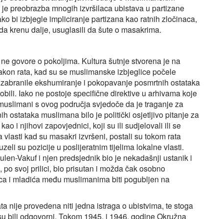
a je preobrazba mnogih izvršilaca ubistava u partizane
kako bi izbjegle impliciranje partizana kao ratnih zločinaca,
 da krenu dalje, usuglasili da šute o masakrima.
a ne govore o pokoljima. Kultura šutnje stvorena je na
akon rata, kad su se muslimanske izbjeglice počele
to zabranile ekshumiranje i pokopavanje posmrtnih ostataka
pobili. Iako ne postoje specifične direktive u arhivama koje
 muslimani s ovog područja svjedoče da je traganje za
ih ostataka muslimana bilo je politički osjetljivo pitanje za
kao i njihovi zapovjednici, koji su ili sudjelovali ili se
ma vlasti kad su masakri izvršeni, postali su tokom rata
eli su pozicije u poslijeratnim tijelima lokalne vlasti.
len-Vakuf i njen predsjednik bio je nekadašnji ustanik i
 po svoj prilici, bio prisutan i možda čak osobno
ca i mladića među muslimanima biti pogubljen na
ta nije provedena niti jedna istraga o ubistvima, te stoga
 su bili odgovorni. Tokom 1945. i 1946. godine Okružna