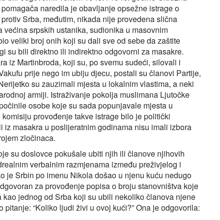
ih pomagača naredila je obavljanje opsežne istrage o
i protiv Srba, međutim, nikada nije provedena slična
 većina srpskih ustanika, sudionika u masovnim
io veliki broj onih koji su dali sve od sebe da zaštite
i su bili direktno ili indirektno odgovorni za masakre.
 iz Martinbroda, koji su, po svemu sudeći, silovali i
kufu prije nego im ubiju djecu, postali su članovi Partije,
Nerijetko su zauzimali mjesta u lokalnim vlastima, a neki
arodnoj armiji. Istraživanje pokolja muslimana Ljutočke
su počinile osobe koje su sada popunjavale mjesta u
 komisiju provođenje takve istrage bilo je politički
eli iz masakra u poslijeratnim godinama nisu imali izbora
rojem zločinaca.
je su doslovce pokušale ubiti njih ili članove njihovih
i nadrealnim verbalnim razmjenama između preživjelog i
o je Srbin po imenu Nikola došao u njenu kuću nedugo
je odgovoran za provođenje popisa o broju stanovništva koje
 kao jednog od Srba koji su ubili nekoliko članova njene
 pitanje: “Koliko ljudi živi u ovoj kući?” Ona je odgovorila: