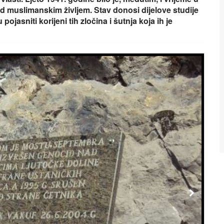
ad muslimanskim življem. Stav donosi dijelove studije
asniti korijeni tih zločina i šutnja koja ih je