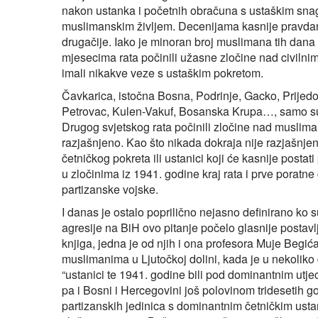
nakon ustanka i početnih obračuna s ustaškim snagam
muslimanskim življem. Decenijama kasnije pravdani
drugačije. Iako je minoran broj muslimana tih dana
mjesecima rata počinili užasne zločine nad civiln
imali nikakve veze s ustaškim pokretom.
Čavkarica, istočna Bosna, Podrinje, Gacko, Prijedor
Petrovac, Kulen-Vakuf, Bosanska Krupa…, samo su
Drugog svjetskog rata počinili zločine nad muslima
razjašnjeno. Kao što nikada dokraja nije razjašnjeno 
četničkog pokreta ili ustanici koji će kasnije postat
u zločinima iz 1941. godine kraj rata i prve porat
partizanske vojske.
I danas je ostalo poprilično nejasno definirano ko 
agresije na BiH ovo pitanje počelo glasnije postavlj
knjiga, jedna je od njih i ona profesora Muje Begića, 
muslimanima u Ljutočkoj dolini, kada je u nekoliko d
“ustanici te 1941. godine bili pod dominantnim utjec
pa i Bosni i Hercegovini još polovinom tridesetih g
partizanskih jedinica s dominantnim četničkim usta