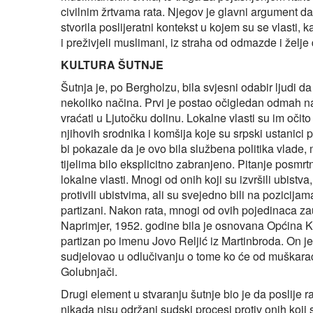
civilnim žrtvama rata. Njegov je glavni argument d
stvorila poslijeratni kontekst u kojem su se vlasti, 
i preživjeli muslimani, iz straha od odmazde i želje
KULTURA ŠUTNJE
Šutnja je, po Bergholzu, bila svjesni odabir ljudi d
nekoliko načina. Prvi je postao očigledan odmah n
vraćati u Ljutočku dolinu. Lokalne vlasti su im oči
njihovih srodnika i komšija koje su srpski ustanici 
bi pokazale da je ovo bila službena politika vlade,
tijelima bilo eksplicitno zabranjeno. Pitanje posmrtn
lokalne vlasti. Mnogi od onih koji su izvršili ubistva, 
protivili ubistvima, ali su svejedno bili na pozicija
partizani. Nakon rata, mnogi od ovih pojedinaca zauz
Naprimjer, 1952. godine bila je osnovana Općina Ku
partizan po imenu Jovo Reljić iz Martinbroda. On je,
sudjelovao u odlučivanju o tome ko će od muškara
Golubnjači.
Drugi element u stvaranju šutnje bio je da poslije ra
nikada nisu održani sudski procesi protiv onih koji