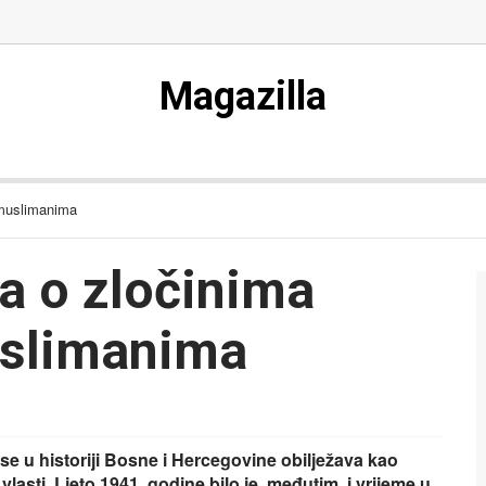
Magazilla
 muslimanima
a o zločinima
uslimanima
 se u historiji Bosne i Hercegovine obilježava kao
lasti. Ljeto 1941. godine bilo je, međutim, i vrijeme u