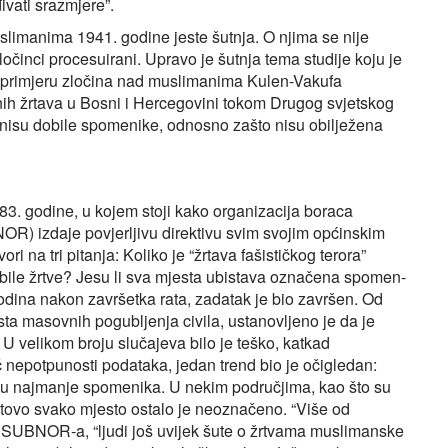
vati srazmjere”.
slimanima 1941. godine jeste šutnja. O njima se nije
zločinci procesuirani. Upravo je šutnja tema studije koju je
oprimjeru zločina nad muslimanima Kulen-Vakufa
nih žrtava u Bosni i Hercegovini tokom Drugog svjetskog
ve nisu dobile spomenike, odnosno zašto nisu obilježena
. godine, u kojem stoji kako organizacija boraca
OR) izdaje povjerljivu direktivu svim svojim općinskim
i na tri pitanja: Koliko je “žrtava fašističkog terora”
 bile žrtve? Jesu li sva mjesta ubistava označena spomen-
godina nakon završetka rata, zadatak je bio završen. Od
ta masovnih pogubljenja civila, ustanovljeno je da je
 velikom broju slučajeva bilo je teško, katkad
č nepotpunosti podataka, jedan trend bio je očigledan:
a su najmanje spomenika. U nekim područjima, kao što su
tovo svako mjesto ostalo je neoznačeno. “Više od
aju SUBNOR‑a, “ljudi još uvijek šute o žrtvama muslimanske