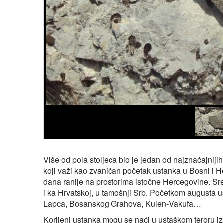
Više od pola stoljeća bio je jedan od najznačajnijih 
koji važi kao zvaničan početak ustanka u Bosni i H
dana ranije na prostorima istočne Hercegovine. Sred
i ka Hrvatskoj, u tamošnji Srb. Početkom augusta ust
Lapca, Bosanskog Grahova, Kulen‑Vakufa…
Korijeni ustanka mogu se naći u ustaškom teroru i