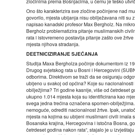
zločinima prema Bošnjacima, u čemu je teško utvrđi
Ono što karakterizira sve zločine počinjene nad mu
govorilo, mjesta ubijanja nisu obilježavana niti su 
napisao kanadski profesor Max Bergholz. Na mikr
Bergholz problematizira pitanje muslimanskih civil
rata i istovremeno postavlja pitanje zašto ove žrt
mjesta njihova stradanja.
DEETNICIZIRANJE SJEĆANJA
Studija Maxa Bergholza počinje dokumentom iz 1983
Drugog svjetskog rata u Bosni i Hercegovini (SUBN
odborima. Direktivom se traži da se osiguraju odgovor
ubijeno u svakoj od općina? Koje su nacionalnosti
obilježjima? Tri godine kasnije, više od četrdeset 
ukupno 1.014 mjesta koja su identificirana kao mjes
svega jedna trećina označena spomen-obilježjima. U
nemoguće, odrediti nacionalnost žrtve. Ipak, unato
mjesta na kojima su ubijeni muslimani civili imal
Bosanska krajina, Hercegovina i istočna Bosna, go
četrdeset godina nakon rata”, stajalo je u izvješt