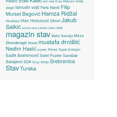
Edib Kadić
Hadžić
enisa
elvir resić
Enes Ratkušić
Filip
fahrudin vojić
Faris Nanić
alagić
Hamza Ridžal
Mursel Begović
Jakub
Irfan Horozović
Izbori
Hrvatska
Salkić
Lokalni izbori 2020
korona virus
magazin stav
Mirza
Mahir Sokolija
mustafa drnišlić
Skenderagić
Mostar
Nedim Hasić
Recep Tayyip Erdogan
prijedor
Sadik Ibrahimović
Sandžak
Safet Pozder
Srebrenica
Sarajevo
SDA
Srbija
Sirija
Stav
Turska