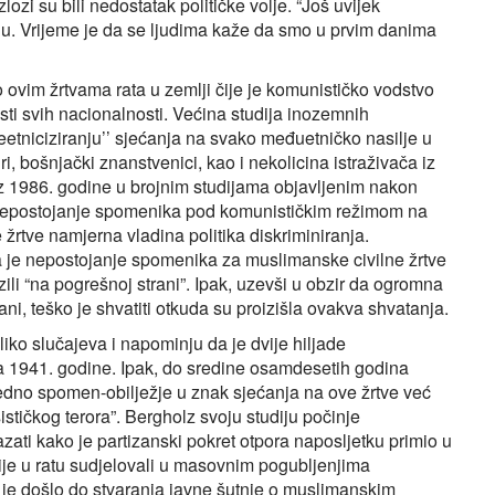
lozi su bili nedostatak političke volje. “Još uvijek
nu. Vrijeme je da se ljudima kaže da smo u prvim danima
 ovim žrtvama rata u zemlji čije je komunističko vodstvo
sti svih nacionalnosti. Većina studija inozemnih
deetniciziranju’’ sjećanja na svako međuetničko nasilje u
i, bošnjački znanstvenici, kao i nekolicina istraživača iz
 iz 1986. godine u brojnim studijama objavljenim nakon
o nepostojanje spomenika pod komunističkim režimom na
žrtve namjerna vladina politika diskriminiranja.
a je nepostojanje spomenika za muslimanske civilne žrtve
zili “na pogrešnoj strani”. Ipak, uzevši u obzir da ogromna
rani, teško je shvatiti otkuda su proizišla ovakva shvatanja.
ko slučajeva i napominju da je dvije hiljade
a 1941. godine. Ipak, do sredine osamdesetih godina
edno spomen-obilježje u znak sjećanja na ove žrtve već
šističkog terora”. Bergholz svoju studiju počinje
ti kako je partizanski pokret otpora naposljetku primio u
anije u ratu sudjelovali u masovnim pogubljenjima
 je došlo do stvaranja javne šutnje o muslimanskim