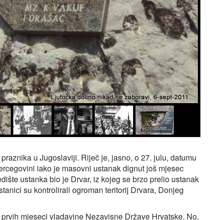
praznika u Jugoslaviji. Riječ je, jasno, o 27. julu, datumu
ercegovini iako je masovni ustanak dignut još mjesec
ište ustanka bio je Drvar, iz kojeg se brzo prelio ustanak
anici su kontrolirali ogroman teritorij Drvara, Donjeg
z prvih mjeseci vladavine Nezavisne Države Hrvatske. No,