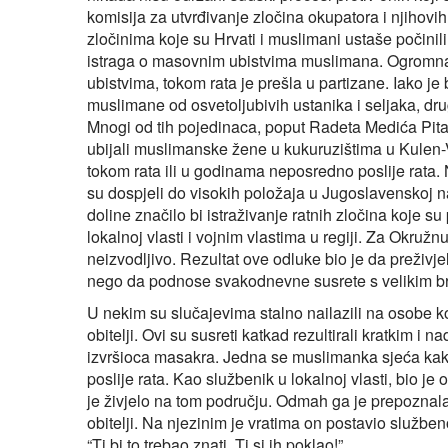
komisija za utvrđivanje zločina okupatora i njihov
zločinima koje su Hrvati i muslimani ustaše počinil
istraga o masovnim ubistvima muslimana. Ogromna
ubistvima, tokom rata je prešla u partizane. Iako je b
muslimane od osvetoljubivih ustanika i seljaka, drug
Mnogi od tih pojedinaca, poput Radeta Medića Pitara
ubijali muslimanske žene u kukuruzištima u Kulen-Va
tokom rata ili u godinama neposredno poslije rata. 
su dospjeli do visokih položaja u Jugoslavenskoj n
doline značilo bi istraživanje ratnih zločina koje 
lokalnoj vlasti i vojnim vlastima u regiji. Za Okružnu
neizvodljivo. Rezultat ove odluke bio je da preživj
nego da podnose svakodnevne susrete s velikim b
U nekim su slučajevima stalno nailazili na osobe ko
obitelji. Ovi su susreti katkad rezultirali kratkim 
izvršioca masakra. Jedna se muslimanka sjeća kak
poslije rata. Kao službenik u lokalnoj vlasti, bio 
je živjelo na tom području. Odmah ga je prepoznala
obitelji. Na njezinim je vratima on postavio službeno
“Ti bi to trebao znati. Ti si ih poklao!”