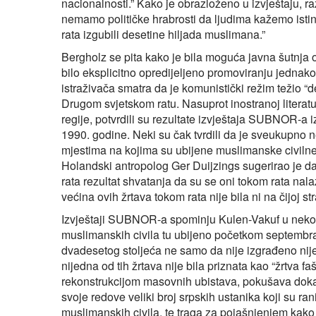
nacionalnosti.” Kako je obrazloženo u izvještaju, raz
nemamo političke hrabrosti da ljudima kažemo isti
rata izgubili desetine hiljada muslimana.”
Bergholz se pita kako je bila moguća javna šutnja o
bilo eksplicitno opredijeljeno promoviranju jednako
istraživača smatra da je komunistički režim težio “
Drugom svjetskom ratu. Nasuprot inostranoj literatur
regije, potvrdili su rezultate izvještaja SUBNOR-a
1990. godine. Neki su čak tvrdili da je sveukupn
mjestima na kojima su ubijene muslimanske civilne 
Holandski antropolog Ger Duijzings sugerirao je d
rata rezultat shvatanja da su se oni tokom rata nala
većina ovih žrtava tokom rata nije bila ni na čijoj st
Izvještaji SUBNOR-a spominju Kulen-Vakuf u nekoli
muslimanskih civila tu ubijeno početkom septembr
dvadesetog stoljeća ne samo da nije izgrađeno nij
nijedna od tih žrtava nije bila priznata kao “žrtva fa
rekonstrukcijom masovnih ubistava, pokušava dokaza
svoje redove veliki broj srpskih ustanika koji su r
muslimanskih civila, te traga za pojašnjenjem kako