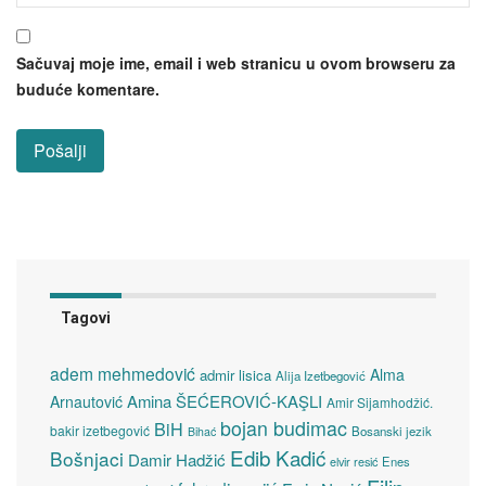
Sačuvaj moje ime, email i web stranicu u ovom browseru za
buduće komentare.
Tagovi
adem mehmedović
Alma
admir lisica
Alija Izetbegović
Amina ŠEĆEROVIĆ-KAŞLI
Arnautović
Amir Sijamhodžić.
bojan budimac
BiH
bakir izetbegović
Bosanski jezik
Bihać
Edib Kadić
Bošnjaci
Damir Hadžić
elvir resić
Enes