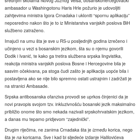
srednjim školama Novog Južnog Velsa, bosanskohercegovački
ambasador u Washingotonu Haris Hrle požurio je udovoljiti
zahtjevima ministra Igora Crnadaka i ukloniti “spornu aplikaciju”
neposredno nakon što je to iz Ministarstva vanjskih poslova BiH
službeno zatraženo.
Imajući na umu šta je sve u RS-u posljednjih godina izrečeno i
učinjeno u vezi s bosanskim jezikom, šta su o njemu govorili
Dodik i Ivanić, te kako ga tretira službena srpska lingvistika,
reakcija ministra vanjskih poslova Bosne i Hercegovine bila je
sasvim očekivana, pa stoga čudi zašto je aplikacija uopće bila i
postavljena ako se nije bilo spremno ostati ustrajnim i zadržati je
na stranici Ambasade.
Srpska antibosanska ofanziva provodi se uprkos činjenici da je
novi pravopis svojom tzv. inkluzivnošću bosanski jezik maksimalno
približio onome što smo nekada nazivali srpskohrvatskim jezikom,
a danas mu tepamo pridjevom “zajednički”.
Drugim riječima, ne zanima Crnadaka šta je
između
korica, nego
šta je
na
koricama. Sve i kad bi sljedeće izdanje Halilovićeva