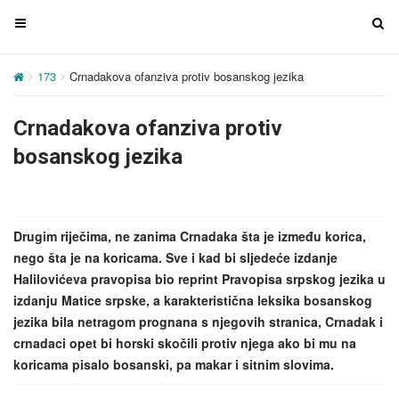
T
T
o
o
g
g
173
Crnadakova ofanziva protiv bosanskog jezika
g
g
l
l
Crnadakova ofanziva protiv
e
e
n
n
bosanskog jezika
a
a
v
v
i
i
g
g
Drugim riječima, ne zanima Crnadaka šta je između korica,
a
a
nego šta je na koricama. Sve i kad bi sljedeće izdanje
t
t
Halilovićeva pravopisa bio reprint Pravopisa srpskog jezika u
i
i
izdanju Matice srpske, a karakteristična leksika bosanskog
o
o
jezika bila netragom prognana s njegovih stranica, Crnadak i
n
n
crnadaci opet bi horski skočili protiv njega ako bi mu na
koricama pisalo bosanski, pa makar i sitnim slovima.