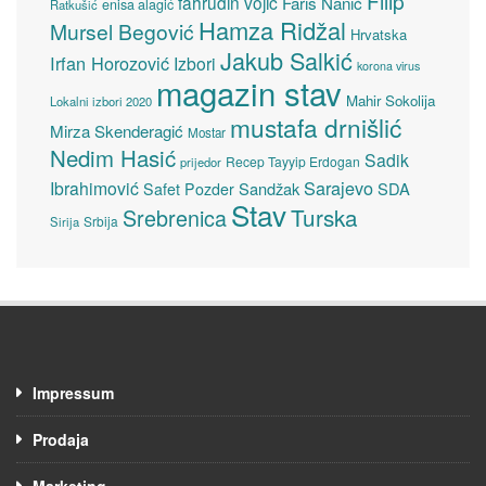
Filip
fahrudin vojić
Faris Nanić
enisa alagić
Ratkušić
Hamza Ridžal
Mursel Begović
Hrvatska
Jakub Salkić
Irfan Horozović
Izbori
korona virus
magazin stav
Mahir Sokolija
Lokalni izbori 2020
mustafa drnišlić
Mirza Skenderagić
Mostar
Nedim Hasić
Sadik
Recep Tayyip Erdogan
prijedor
Sarajevo
Ibrahimović
Sandžak
SDA
Safet Pozder
Stav
Turska
Srebrenica
Srbija
Sirija
Impressum
Prodaja
Marketing