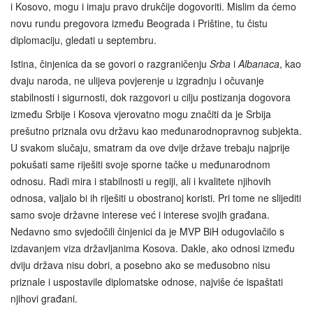
i Kosovo, mogu i imaju pravo drukčije dogovoriti. Mislim da ćemo
novu rundu pregovora između Beograda i Prištine, tu čistu
diplomaciju, gledati u septembru.
Istina, činjenica da se govori o razgraničenju
Srba
i
Albanaca
, kao
dvaju naroda, ne ulijeva povjerenje u izgradnju i očuvanje
stabilnosti i sigurnosti, dok razgovori u cilju postizanja dogovora
između Srbije i Kosova vjerovatno mogu značiti da je Srbija
prešutno priznala ovu državu kao međunarodnopravnog subjekta.
U svakom slučaju, smatram da ove dvije države trebaju najprije
pokušati same riješiti svoje sporne tačke u međunarodnom
odnosu. Radi mira i stabilnosti u regiji, ali i kvalitete njihovih
odnosa, valjalo bi ih riješiti u obostranoj koristi. Pri tome ne slijediti
samo svoje državne interese već i interese svojih građana.
Nedavno smo svjedočili činjenici da je MVP BiH odugovlačilo s
izdavanjem viza državljanima Kosova. Dakle, ako odnosi između
dviju država nisu dobri, a posebno ako se međusobno nisu
priznale i uspostavile diplomatske odnose, najviše će ispaštati
njihovi građani.