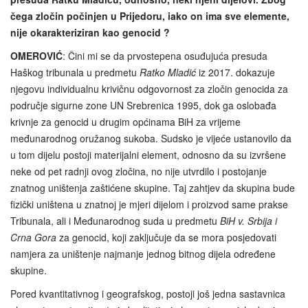
čega zločin počinjen u Prijedoru, iako on ima sve elemente,
nije okarakteriziran kao genocid ?
OMEROVIĆ
: Čini mi se da prvostepena osuđujuća presuda
Haškog tribunala u predmetu
Ratko Mladić
iz 2017. dokazuje
njegovu individualnu krivičnu odgovornost za zločin genocida za
područje sigurne zone UN Srebrenica 1995, dok ga oslobađa
krivnje za genocid u drugim općinama BiH za vrijeme
međunarodnog oružanog sukoba. Sudsko je vijeće ustanovilo da
u tom dijelu postoji materijalni element, odnosno da su izvršene
neke od pet radnji ovog zločina, no nije utvrdilo i postojanje
znatnog uništenja zaštićene skupine. Taj zahtjev da skupina bude
fizički uništena u znatnoj je mjeri dijelom i proizvod same prakse
Tribunala, ali i Međunarodnog suda u predmetu
BiH v. Srbija i
Crna Gora
za genocid, koji zaključuje da se mora posjedovati
namjera za uništenje najmanje jednog bitnog dijela određene
skupine.
Pored kvantitativnog i geografskog, postoji još jedna sastavnica