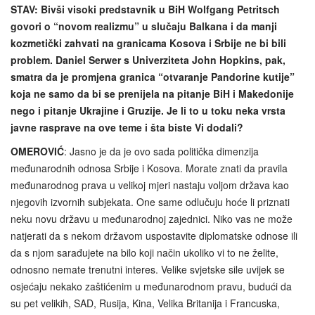
STAV: Bivši visoki predstavnik u BiH Wolfgang Petritsch
govori o “novom realizmu” u slučaju Balkana i da manji
kozmetički zahvati na granicama Kosova i Srbije ne bi bili
problem. Daniel Serwer s Univerziteta John Hopkins, pak,
smatra da je promjena granica “otvaranje Pandorine kutije”
koja ne samo da bi se prenijela na pitanje BiH i Makedonije
nego i pitanje Ukrajine i Gruzije. Je li to u toku neka vrsta
javne rasprave na ove teme i šta biste Vi dodali?
OMEROVIĆ
: Jasno je da je ovo sada politička dimenzija
međunarodnih odnosa Srbije i Kosova. Morate znati da pravila
međunarodnog prava u velikoj mjeri nastaju voljom država kao
njegovih izvornih subjekata. One same odlučuju hoće li priznati
neku novu državu u međunarodnoj zajednici. Niko vas ne može
natjerati da s nekom državom uspostavite diplomatske odnose ili
da s njom sarađujete na bilo koji način ukoliko vi to ne želite,
odnosno nemate trenutni interes. Velike svjetske sile uvijek se
osjećaju nekako zaštićenim u međunarodnom pravu, budući da
su pet velikih, SAD, Rusija, Kina, Velika Britanija i Francuska,