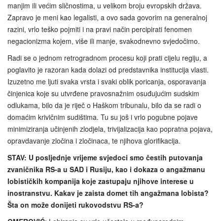
manjim ili većim sličnostima, u velikom broju evropskih država.
Zapravo je meni kao legalisti, a ovo sada govorim na generalnoj
razini, vrlo teško pojmiti i na pravi način percipirati fenomen
negacionizma kojem, više ili manje, svakodnevno svjedočimo.
Radi se o jednom retrogradnom procesu koji prati cijelu regiju, a
poglavito je razoran kada dolazi od predstavnika institucija vlasti.
Izuzetno me ljuti svaka vrsta i svaki oblik poricanja, osporavanja
činjenica koje su utvrđene pravosnažnim osuđujućim sudskim
odlukama, bilo da je riječ o Haškom tribunalu, bilo da se radi o
domaćim krivičnim sudištima. Tu su još i vrlo pogubne pojave
minimiziranja učinjenih zlodjela, trivijalizacija kao popratna pojava,
opravdavanje zločina i zločinaca, te njihova glorifikacija.
STAV: U posljednje vrijeme svjedoci smo čestih putovanja
zvaničnika RS-a u SAD i Rusiju, kao i dokaza o angažmanu
lobističkih kompanija koje zastupaju njihove interese u
inostranstvu. Kakav je zaista domet tih angažmana lobista?
Šta on može donijeti rukovodstvu RS-a?