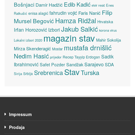
Edib Kadić
Bošnjaci
Damir Hadžić
elvir resić
Enes
Filip
fahrudin vojić
Faris Nanić
enisa alagić
Ratkušić
Hamza Ridžal
Mursel Begović
Hrvatska
Jakub Salkić
Irfan Horozović
Izbori
korona virus
magazin stav
Mahir Sokolija
Lokalni izbori 2020
mustafa drnišlić
Mirza Skenderagić
Mostar
Nedim Hasić
Sadik
Recep Tayyip Erdogan
prijedor
Sarajevo
Ibrahimović
Sandžak
SDA
Safet Pozder
Stav
Turska
Srebrenica
Srbija
Sirija
Impressum
Prodaja