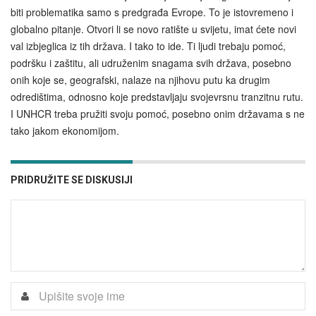
biti problematika samo s predgrađa Evrope. To je istovremeno i
globalno pitanje. Otvori li se novo ratište u svijetu, imat ćete novi
val izbjeglica iz tih država. I tako to ide. Ti ljudi trebaju pomoć,
podršku i zaštitu, ali udruženim snagama svih država, posebno
onih koje se, geografski, nalaze na njihovu putu ka drugim
odredištima, odnosno koje predstavljaju svojevrsnu tranzitnu rutu.
I UNHCR treba pružiti svoju pomoć, posebno onim državama s ne
tako jakom ekonomijom.
PRIDRUŽITE SE DISKUSIJI