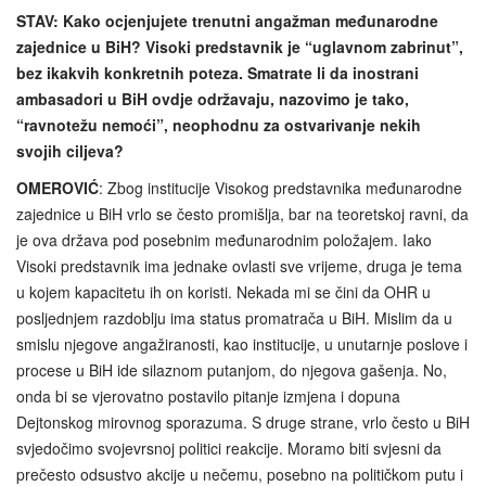
STAV: Kako ocjenjujete trenutni angažman međunarodne
zajednice u BiH? Visoki predstavnik je “uglavnom zabrinut”,
bez ikakvih konkretnih poteza. Smatrate li da inostrani
ambasadori u BiH ovdje održavaju, nazovimo je tako,
“ravnotežu nemoći”, neophodnu za ostvarivanje nekih
svojih ciljeva?
OMEROVIĆ
: Zbog institucije Visokog predstavnika međunarodne
zajednice u BiH vrlo se često promišlja, bar na teoretskoj ravni, da
je ova država pod posebnim međunarodnim položajem. Iako
Visoki predstavnik ima jednake ovlasti sve vrijeme, druga je tema
u kojem kapacitetu ih on koristi. Nekada mi se čini da OHR u
posljednjem razdoblju ima status promatrača u BiH. Mislim da u
smislu njegove angažiranosti, kao institucije, u unutarnje poslove i
procese u BiH ide silaznom putanjom, do njegova gašenja. No,
onda bi se vjerovatno postavilo pitanje izmjena i dopuna
Dejtonskog mirovnog sporazuma. S druge strane, vrlo često u BiH
svjedočimo svojevrsnoj politici reakcije. Moramo biti svjesni da
prečesto odsustvo akcije u nečemu, posebno na političkom putu i