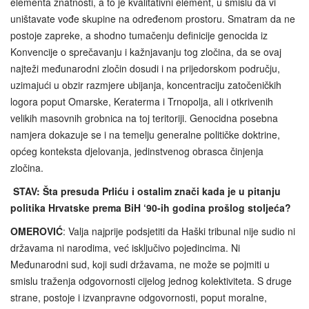
elementa znatnosti, a to je kvalitativni element, u smislu da vi
uništavate vođe skupine na određenom prostoru. Smatram da ne
postoje zapreke, a shodno tumačenju definicije genocida iz
Konvencije o sprečavanju i kažnjavanju tog zločina, da se ovaj
najteži međunarodni zločin dosudi i na prijedorskom području,
uzimajući u obzir razmjere ubijanja, koncentraciju zatočeničkih
logora poput Omarske, Keraterma i Trnopolja, ali i otkrivenih
velikih masovnih grobnica na toj teritoriji. Genocidna posebna
namjera dokazuje se i na temelju generalne političke doktrine,
općeg konteksta djelovanja, jedinstvenog obrasca činjenja
zločina.
STAV: Šta presuda Prliću i ostalim znači kada je u pitanju
politika Hrvatske prema BiH ‘90-ih godina prošlog stoljeća?
OMEROVIĆ
: Valja najprije podsjetiti da Haški tribunal nije sudio ni
državama ni narodima, već isključivo pojedincima. Ni
Međunarodni sud, koji sudi državama, ne može se pojmiti u
smislu traženja odgovornosti cijelog jednog kolektiviteta. S druge
strane, postoje i izvanpravne odgovornosti, poput moralne,