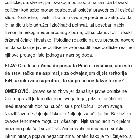
političke, društvene, pa i svakoga od nas. Smatram da bi svaki
političar kod sebe morao posjedovati osjećaj pravednosti i osjećaj
stida. Konkretno, Haški tribunal u ovom je predmetu zaključio da
je na djelu bio udruženi zločinački pothvat, taj poseban način
izvršenja nekog međunarodnog zločina, čiji su članovi bili i visoki
državni čelnici Hrvatske. Pojedine reakcije na ovu presudu govore
mi da sadašnje javne politike ne žele osuditi loše političke režime i
njihove protagoniste jednoga mračnog doba.
STAV: Čini li se i Vama da presuda Prliću i ostalima, umjesto
da stavi tačku na aspiracije za odvajanjem dijela teritorija
BiH, uzrokovala suprotno, da su pojačane takve težnje?
OMEROVIĆ:
Upravo se to zbiva jer današnje javne politike ne
žele napraviti jedan otklon od svega toga, priznati počinjenje
međunarodnih zločina, suočiti se s prošlošću i, povrh svega,
izraziti javno izvinjenje i iskreno žaljenje za učinjenim. Razlozi za
ovakve fenomene mogu biti višeslojni. Njih samo jednim dijelom
možemo pokušati suzbiti krivičnopravnim normama u smislu
inkriminiranja pojave negacionizma, onako kako je to učinjeno, s