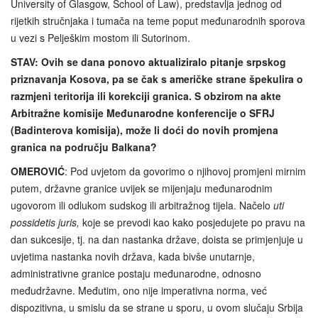
University of Glasgow, School of Law), predstavlja jednog od
rijetkih stručnjaka i tumača na teme poput međunarodnih sporova
u vezi s Pelješkim mostom ili Sutorinom.
STAV: Ovih se dana ponovo aktualiziralo pitanje srpskog
priznavanja Kosova, pa se čak s američke strane špekulira o
razmjeni teritorija ili korekciji granica. S obzirom na akte
Arbitražne komisije Međunarodne konferencije o SFRJ
(Badinterova komisija), može li doći do novih promjena
granica na području Balkana?
OMEROVIĆ
: Pod uvjetom da govorimo o njihovoj promjeni mirnim
putem, državne granice uvijek se mijenjaju međunarodnim
ugovorom ili odlukom sudskog ili arbitražnog tijela. Načelo
uti
possidetis juris,
koje se prevodi kao kako posjedujete po pravu na
dan sukcesije, tj. na dan nastanka države, doista se primjenjuje u
uvjetima nastanka novih država, kada bivše unutarnje,
administrativne granice postaju međunarodne, odnosno
međudržavne. Međutim, ono nije imperativna norma, već
dispozitivna, u smislu da se strane u sporu, u ovom slučaju Srbija