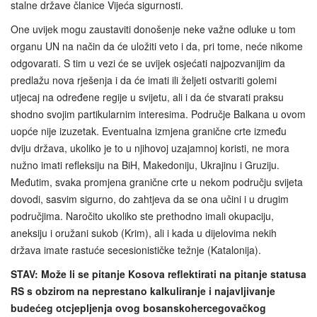
stalne države članice Vijeća sigurnosti.
One uvijek mogu zaustaviti donošenje neke važne odluke u tom
organu UN na način da će uložiti veto i da, pri tome, neće nikome
odgovarati. S tim u vezi će se uvijek osjećati najpozvanijim da
predlažu nova rješenja i da će imati ili željeti ostvariti golemi
utjecaj na određene regije u svijetu, ali i da će stvarati praksu
shodno svojim partikularnim interesima. Područje Balkana u ovom
uopće nije izuzetak. Eventualna izmjena granične crte između
dviju država, ukoliko je to u njihovoj uzajamnoj koristi, ne mora
nužno imati refleksiju na BiH, Makedoniju, Ukrajinu i Gruziju.
Međutim, svaka promjena granične crte u nekom području svijeta
dovodi, sasvim sigurno, do zahtjeva da se ona učini i u drugim
područjima. Naročito ukoliko ste prethodno imali okupaciju,
aneksiju i oružani sukob (Krim), ali i kada u dijelovima nekih
država imate rastuće secesionističke težnje (Katalonija).
STAV: Može li se pitanje Kosova reflektirati na pitanje statusa
RS s obzirom na neprestano kalkuliranje i najavljivanje
budećeg otcjepljenja ovog bosanskohercegovačkog