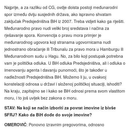
Najprije, a za razliku od CG, ovdje doista postoji međunarodni
spor između dviju susjednih država, ako ispravno shvatam
zaključak Predsjedništva BiH iz 2007. Treba vidjeti kako ga riješiti.
Međunarodno pravo nudi veliki broj sredstava i načina za
rješavanje spora. Konvencija o pravu mora primjer je
međunarodnog ugovora koji stranama ugovornicama nudi
jednostrano obraćanje ili Tribunalu za pravo mora u Hamburgu ili
Međunarodnom sudu u Hagu. No, za bilo koji postupak potrebna
vam je politička odluka. U BiH odluka Predsjedništva, ali i odluka o
imenovanju agenta i davanju punomoći, što je također u
nadležnosti Predsjedništva BiH. Možemo li ju, u ovakvoj
konstelaciji odnosa u državi i složenoj političkoj situaciji, ishoditi?
Na kraju, zapitajmo se i kako se BiH odnosi prema svom vlastitom
moru, i to još uvijek bez zakona o moru.
STAV: Na koji se način izboriti za povrat imovine iz bivše
SFRJ? Kako da BiH dođe do svoje imovine?
OMEROVIĆ
: Ponovno izravnim pregovorima, odnosno