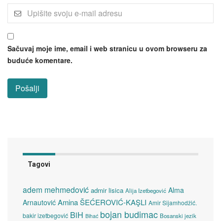
Sačuvaj moje ime, email i web stranicu u ovom browseru za
buduće komentare.
Tagovi
adem mehmedović
Alma
admir lisica
Alija Izetbegović
Amina ŠEĆEROVIĆ-KAŞLI
Arnautović
Amir Sijamhodžić.
bojan budimac
BiH
bakir izetbegović
Bosanski jezik
Bihać