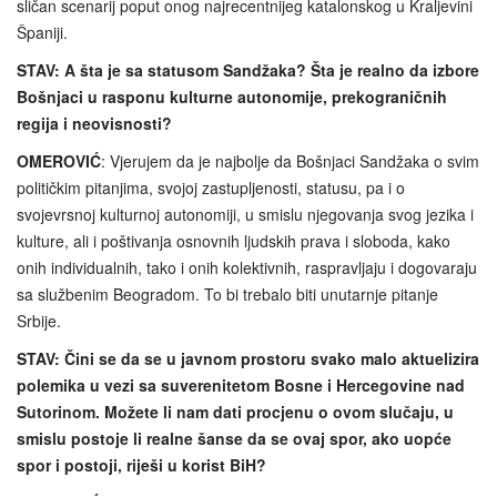
sličan scenarij poput onog najrecentnijeg katalonskog u Kraljevini
Španiji.
STAV: A šta je sa statusom Sandžaka? Šta je realno da izbore
Bošnjaci u rasponu kulturne autonomije, prekograničnih
regija i neovisnosti?
OMEROVIĆ
: Vjerujem da je najbolje da Bošnjaci Sandžaka o svim
političkim pitanjima, svojoj zastupljenosti, statusu, pa i o
svojevrsnoj kulturnoj autonomiji, u smislu njegovanja svog jezika i
kulture, ali i poštivanja osnovnih ljudskih prava i sloboda, kako
onih individualnih, tako i onih kolektivnih, raspravljaju i dogovaraju
sa službenim Beogradom. To bi trebalo biti unutarnje pitanje
Srbije.
STAV: Čini se da se u javnom prostoru svako malo aktuelizira
polemika u vezi sa suverenitetom Bosne i Hercegovine nad
Sutorinom. Možete li nam dati procjenu o ovom slučaju, u
smislu postoje li realne šanse da se ovaj spor, ako uopće
spor i postoji, riješi u korist BiH?