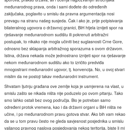
međunarodnog prava, onda i sami dođete do određenih
zaključaka, poglavito u smislu da pravna argumentacija nosi
prevagu na stranu našeg susjeda. Čak i ako je, prije potpisivanja
bilateralnog ugovora o državnoj granici, BiH htjela iznijeti spor na
rješavanje međunarodnom sudištu ili pokrenuti arbitražni
postupak, to nikako nije mogla učiniti bez suglasnosti Crne Gore,
odnosno bez sklapanja arbitražnog sporazuma s ovom državom.
Istina, država nekada može jednostrano iznijeti spor na rješavanje
nekom međunarodnom sudištu ako to izričito predviđa
mnogostrani međunarodni ugovor, tj. konvencija. No, u ovoj stvari
mislim da ne postoji takav međunarodni instrument.
Shvatam ljutnju građana ove zemlje koja je usmjerena na vlast, u
smislu zašto se nikada ništa nije poduzelo po ovom pitanju. Tako
smo lahko ostali bez ovog područja. Bio je potreban samo
određeni protok vremena, kao i da državni organi u BiH ništa ne
učine, i po međunarodnom pravu gotova stvar. Ako bih vam rekao
da se u tom pravu često ne gleda savjesnost posjednika u smislu
valjanog pravnog naslova posjedovanja nekog teritorija, biste li mi