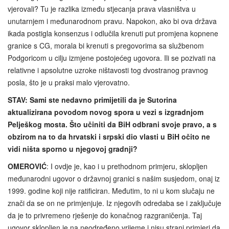
vjerovali? Tu je razlika između stjecanja prava vlasništva u
unutarnjem i međunarodnom pravu. Napokon, ako bi ova država
ikada postigla konsenzus i odlučila krenuti put promjena kopnene
granice s CG, morala bi krenuti s pregovorima sa službenom
Podgoricom u cilju izmjene postojećeg ugovora. Ili se pozivati na
relativne i apsolutne uzroke ništavosti tog dvostranog pravnog
posla, što je u praksi malo vjerovatno.
STAV: Sami ste nedavno primijetili da je Sutorina
aktualizirana povodom novog spora u vezi s izgradnjom
Pelješkog mosta. Što učiniti da BiH odbrani svoje pravo, a s
obzirom na to da hrvatski i srpski dio vlasti u BiH očito ne
vidi ništa sporno u njegovoj gradnji?
OMEROVIĆ
: I ovdje je, kao i u prethodnom primjeru, sklopljen
međunarodni ugovor o državnoj granici s našim susjedom, onaj iz
1999. godine koji nije ratificiran. Međutim, to ni u kom slučaju ne
znači da se on ne primjenjuje. Iz njegovih odredaba se i zaključuje
da je to privremeno rješenje do konačnog razgraničenja. Taj
ugovor sklopljen je na neodređeno vrijeme i nisu strani primjeri da