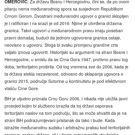
OMEROVIĆ
: Za državu Bosnu i Hercegovinu, čini se, da po ovom
pitanju nema međunarodnog spora sa susjednom Republikom
Crnom Gorom. Dvostrani međunarodni ugovor o granici sklopljen
je i ratificiran i na snazi je od 2016. Njime je utvrđena državna
granica. Takvi ugovori u međunarodnom pravu imaju poseban
pravni domašaj, budući da jednom ugovorena granica ostaje,
neovisno o ugovoru. Stoga bi svaku promjenu granične crte
valjalo iznova ugovoriti. Historijski su argumenti na strani Bosne i
Hercegovine, u smislu da se Crna Gora 1947, protivno pravu tog
doba, teritorijalno proširila. Od tog vremena sve do 2006, kada je
ta država stekla nezavisnost, odnosno do sklapanja ugovora o
granici 2015, područje Sutorine u kontinuitetu je pod efektivnom
vlašću Crne Gore.
BiH je uljudno priznala Crnu Goru 2006, i nikada nije uložila javni
prosvjed kojim bi službeno izrazila da toj državi osporava
teritorijalni naslov na tom području, što se može shvatiti da je na
strani BiH podrazumijevani pristanak da tako i bude. Kada
istražite međunarodnu sudsku i arbitražnu praksu kod teritorijalnih
sporova, praksu država, ali i učenja najpozvanijih stručnjaka