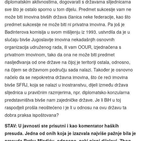
diplomatskim aktivnostima, dogovarati s državama slijednicama
sve što je ostalo sporno u tom dijelu. Predmet sukcesije vam ne
može biti imovina bivših država članica neke federacije, kao što
predmet sukcesije ne može biti ni privatna imovina. Pa još je
Badinterova komisija u svom mišljenju iz 1993. ustvrdila da je u
slučaju bivše Jugoslavije imovina nekadašnjih osnovnih
organizacija udruženog rada, ili vam OOUR, izjednačena s
privatnom imovinom, tako da ona ne može biti predmet
nasljeđivanja od one države na čijoj je teritoriji ostala, odnosno,
na čijem se državnom području sada nalazi. Također je osnovno
načelo da se nepokretna državna imovina, što će reći imovina
bivše SFRJ, koja se nalazi u inostranstvu, dijeli između država
slijednica u pravičnim razmjerima, npr. diplomatsko-konzularna
predstavništva bivše nam zajedničke države. Je li BiH u toj
raspodjeli prošla neoštećeno i je li u odnosu na ovu državu ta
dobra praksa ispoštovana?
STAV: U javnosti ste prisutni i kao komentator haških
presuda. Jedna od onih koja je izazvala najviše pažnje bila je
presuda Ratku Mladiću, odnosno, neki njeni dijelovi. Zbog