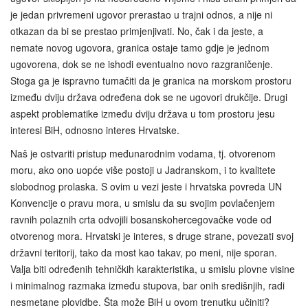
je jedan privremeni ugovor prerastao u trajni odnos, a nije ni
otkazan da bi se prestao primjenjivati. No, čak i da jeste, a
nemate novog ugovora, granica ostaje tamo gdje je jednom
ugovorena, dok se ne ishodi eventualno novo razgraničenje.
Stoga ga je ispravno tumačiti da je granica na morskom prostoru
između dviju država određena dok se ne ugovori drukčije. Drugi
aspekt problematike između dviju država u tom prostoru jesu
interesi BiH, odnosno interes Hrvatske.
Naš je ostvariti pristup međunarodnim vodama, tj. otvorenom
moru, ako ono uopće više postoji u Jadranskom, i to kvalitete
slobodnog prolaska. S ovim u vezi jeste i hrvatska povreda UN
Konvencije o pravu mora, u smislu da su svojim povlačenjem
ravnih polaznih crta odvojili bosanskohercegovačke vode od
otvorenog mora. Hrvatski je interes, s druge strane, povezati svoj
državni teritorij, tako da most kao takav, po meni, nije sporan.
Valja biti određenih tehničkih karakteristika, u smislu plovne visine
i minimalnog razmaka između stupova, bar onih središnjih, radi
nesmetane plovidbe. Šta može BiH u ovom trenutku učiniti?