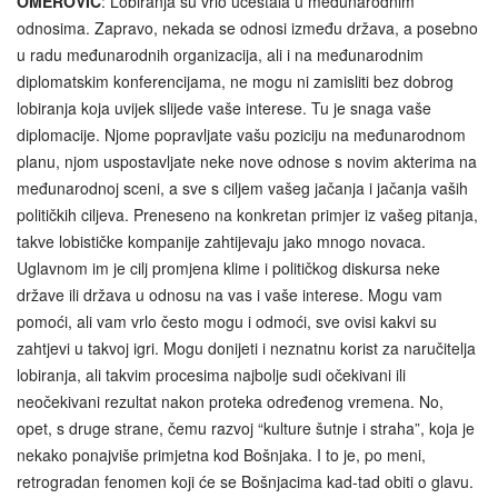
OMEROVIĆ
: Lobiranja su vrlo učestala u međunarodnim
odnosima. Zapravo, nekada se odnosi između država, a posebno
u radu međunarodnih organizacija, ali i na međunarodnim
diplomatskim konferencijama, ne mogu ni zamisliti bez dobrog
lobiranja koja uvijek slijede vaše interese. Tu je snaga vaše
diplomacije. Njome popravljate vašu poziciju na međunarodnom
planu, njom uspostavljate neke nove odnose s novim akterima na
međunarodnoj sceni, a sve s ciljem vašeg jačanja i jačanja vaših
političkih ciljeva. Preneseno na konkretan primjer iz vašeg pitanja,
takve lobističke kompanije zahtijevaju jako mnogo novaca.
Uglavnom im je cilj promjena klime i političkog diskursa neke
države ili država u odnosu na vas i vaše interese. Mogu vam
pomoći, ali vam vrlo često mogu i odmoći, sve ovisi kakvi su
zahtjevi u takvoj igri. Mogu donijeti i neznatnu korist za naručitelja
lobiranja, ali takvim procesima najbolje sudi očekivani ili
neočekivani rezultat nakon proteka određenog vremena. No,
opet, s druge strane, čemu razvoj “kulture šutnje i straha”, koja je
nekako ponajviše primjetna kod Bošnjaka. I to je, po meni,
retrogradan fenomen koji će se Bošnjacima kad-tad obiti o glavu.