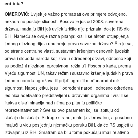
entiteta?
OMEROVIĆ
: Uvijek je važno promatrati ove primjere odvojeno,
nekada ne postoje sličnosti. Kosovo je još od 2008. suverena
država, mada ju BiH još uvijek izričito nije priznala, dok je RS dio
BiH. Nameću se ovdje razna pitanja: krši li se aktom otcjepljenja
jednog njezinog dijela unutarnje pravo savezne države? Šta je sa,
od strane centralne vlasti, sustavnim kršenjem osnovnih ljudskih
prava i sloboda naroda koji žive u određenoj državi, odnosno koji
su podložni njezinom opresivnom režimu? Posebno kada, prema
Vijeću sigurnosti UN, takav režim i sustavno kršenje ljudskih prava
jednom narodu ugrožava ili prijeti ugroziti međunarodni mir i
sigurnost. Naposljetku, jesu li određeni narodi, odnosno određena
jedinica adekvatno predstavljeni u državnim organima i vrši li se
ikakva diskriminacija nad njima po pitanju političke
reprezentativnosti? Sve su ovo parametri koji se ispituju od
slučaja do slučaja. S druge strane, malo je vjerovatno, a posebno
imajući u vidu posljednju njemačku poruku BiH, da će RS uspjeti u
izdvajanju iz BiH. Smatram da bi u tome pokušaju imali relativno