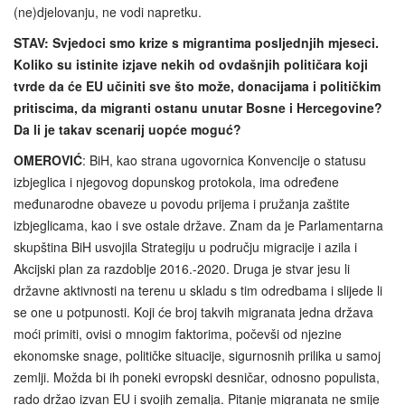
(ne)djelovanju, ne vodi napretku.
STAV: Svjedoci smo krize s migrantima posljednjih mjeseci.
Koliko su istinite izjave nekih od ovdašnjih političara koji
tvrde da će EU učiniti sve što može, donacijama i političkim
pritiscima, da migranti ostanu unutar Bosne i Hercegovine?
Da li je takav scenarij uopće moguć?
OMEROVIĆ
: BiH, kao strana ugovornica Konvencije o statusu
izbjeglica i njegovog dopunskog protokola, ima određene
međunarodne obaveze u povodu prijema i pružanja zaštite
izbjeglicama, kao i sve ostale države. Znam da je Parlamentarna
skupština BiH usvojila Strategiju u području migracije i azila i
Akcijski plan za razdoblje 2016.-2020. Druga je stvar jesu li
državne aktivnosti na terenu u skladu s tim odredbama i slijede li
se one u potpunosti. Koji će broj takvih migranata jedna država
moći primiti, ovisi o mnogim faktorima, počevši od njezine
ekonomske snage, političke situacije, sigurnosnih prilika u samoj
zemlji. Možda bi ih poneki evropski desničar, odnosno populista,
rado držao izvan EU i svojih zemalja. Pitanje migranata ne smije