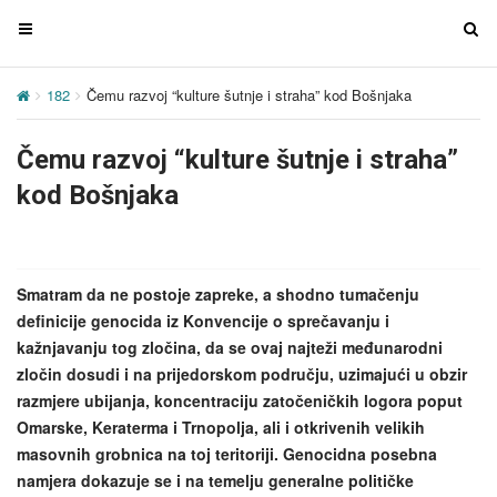
T
T
o
o
g
g
182
Čemu razvoj “kulture šutnje i straha” kod Bošnjaka
g
g
l
l
Čemu razvoj “kulture šutnje i straha”
e
e
n
n
kod Bošnjaka
a
a
v
v
i
i
g
g
Smatram da ne postoje zapreke, a shodno tumačenju
a
a
definicije genocida iz Konvencije o sprečavanju i
t
t
kažnjavanju tog zločina, da se ovaj najteži međunarodni
i
i
zločin dosudi i na prijedorskom području, uzimajući u obzir
o
o
razmjere ubijanja, koncentraciju zatočeničkih logora poput
n
n
Omarske, Keraterma i Trnopolja, ali i otkrivenih velikih
masovnih grobnica na toj teritoriji. Genocidna posebna
namjera dokazuje se i na temelju generalne političke