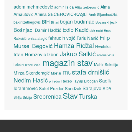
adem mehmedović
Alma
admir lisica
Alija Izetbegović
Amina ŠEĆEROVIĆ-KAŞLI
Arnautović
Amir Sijamhodžić.
bojan budimac
BiH
bakir izetbegović
Bosanski jezik
Bihać
Edib Kadić
Bošnjaci
Damir Hadžić
elvir resić
Enes
Filip
fahrudin vojić
Faris Nanić
enisa alagić
Ratkušić
Hamza Ridžal
Mursel Begović
Hrvatska
Jakub Salkić
Irfan Horozović
Izbori
korona virus
magazin stav
Mahir Sokolija
Lokalni izbori 2020
mustafa drnišlić
Mirza Skenderagić
Mostar
Nedim Hasić
Sadik
Recep Tayyip Erdogan
prijedor
Sarajevo
Ibrahimović
Sandžak
SDA
Safet Pozder
Stav
Turska
Srebrenica
Srbija
Sirija