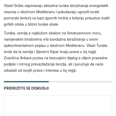
Vlasti Grčke osporavaju aktuelna turska istraživanja energetskih
resursa u istočnom Mediteranu i pokušavaju ugroziti turski
pomorski teritorij na bazi spornih tvrdnji o kriteriju prisustva malih
grčkih otoka u blizini turske obale.
Turska, zemlja s najdužom obalom na Sredozemnom moru,
namjenskim brodovima vrši sondažna istraživanja u svom
epikontinentalnom pojasu u istočnom Mediteranu. Vlasti Turske
tvrde da ta zemlja i Sjeverni Kipar imaju prava u toj regiji.
Zvanična Ankara poziva na bezuvjetni dijalog s ciljem pravedne
podjele i mirnog prevazilaženja tenzija, ali i poručuje da neće
odustati od svojih prava i interesa u toj regiji.
PRIDRUŽITE SE DISKUSIJI