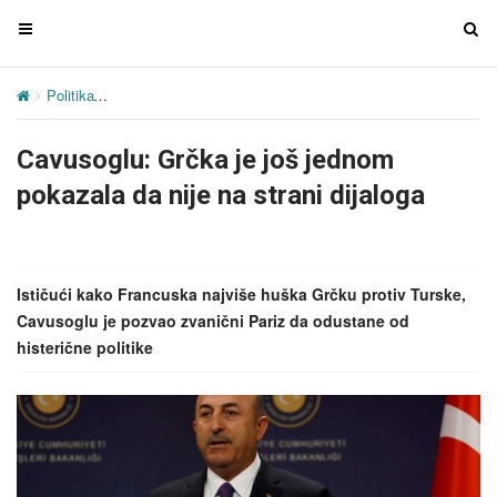
T
T
o
o
g
g
Politika
Cavusoglu: Grčka je još jednom pokazala da nije na strani d
g
g
l
l
Cavusoglu: Grčka je još jednom
e
e
n
n
pokazala da nije na strani dijaloga
a
a
v
v
i
i
g
g
Ističući kako Francuska najviše huška Grčku protiv Turske,
a
a
Cavusoglu je pozvao zvanični Pariz da odustane od
t
t
histerične politike
i
i
o
o
n
n