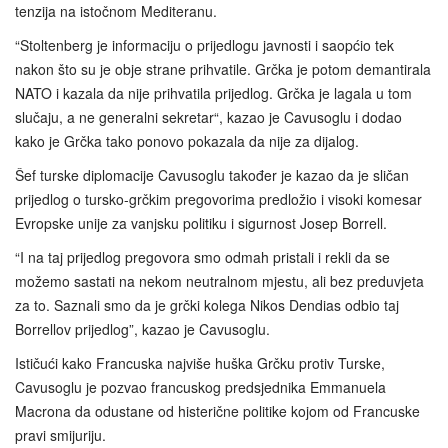
tenzija na istočnom Mediteranu.
“Stoltenberg je informaciju o prijedlogu javnosti i saopćio tek
nakon što su je obje strane prihvatile. Grčka je potom demantirala
NATO i kazala da nije prihvatila prijedlog. Grčka je lagala u tom
slučaju, a ne generalni sekretar“, kazao je Cavusoglu i dodao
kako je Grčka tako ponovo pokazala da nije za dijalog.
Šef turske diplomacije Cavusoglu također je kazao da je sličan
prijedlog o tursko-grčkim pregovorima predložio i visoki komesar
Evropske unije za vanjsku politiku i sigurnost Josep Borrell.
“I na taj prijedlog pregovora smo odmah pristali i rekli da se
možemo sastati na nekom neutralnom mjestu, ali bez preduvjeta
za to. Saznali smo da je grčki kolega Nikos Dendias odbio taj
Borrellov prijedlog”, kazao je Cavusoglu.
Ističući kako Francuska najviše huška Grčku protiv Turske,
Cavusoglu je pozvao francuskog predsjednika Emmanuela
Macrona da odustane od histerične politike kojom od Francuske
pravi smijuriju.