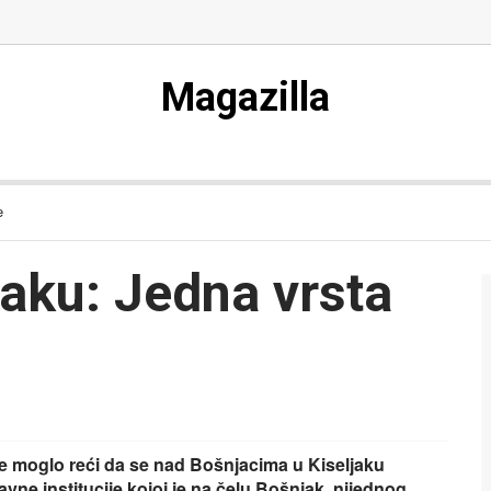
Magazilla
e
jaku: Jedna vrsta
 se moglo reći da se nad Bošnjacima u Kiseljaku
vne institucije kojoj je na čelu Bošnjak, nijednog