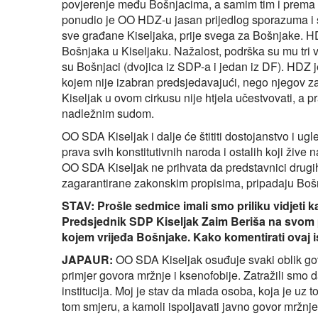
povjerenje među Bošnjacima, a samim tim i prema
ponudio je OO HDZ-u jasan prijedlog sporazuma i stv
sve građane Kiseljaka, prije svega za Bošnjake. HDZ
Bošnjaka u Kiseljaku. Nažalost, podrška su mu tri vi
su Bošnjaci (dvojica iz SDP-a i jedan iz DF). HDZ
kojem nije izabran predsjedavajući, nego njegov za
Kiseljak u ovom cirkusu nije htjela učestvovati, a p
nadležnim sudom.
OO SDA Kiseljak i dalje će štititi dostojanstvo i ug
prava svih konstitutivnih naroda i ostalih koji živ
OO SDA Kiseljak ne prihvata da predstavnici drugih
zagarantirane zakonskim propisima, pripadaju Boš
STAV: Prošle sedmice imali smo priliku vidjeti 
Predsjednik SDP Kiseljak Zaim Beriša na svom 
kojem vrijeđa Bošnjake. Kako komentirati ovaj 
JAPAUR:
OO SDA Kiseljak osuđuje svaki oblik gov
primjer govora mržnje i ksenofobije. Zatražili smo d
institucija. Moj je stav da mlada osoba, koja je uz t
tom smjeru, a kamoli ispoljavati javno govor mržnje