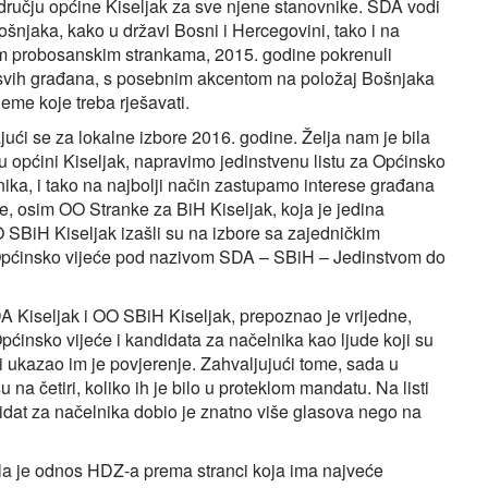
dručju općine Kiseljak za sve njene stanovnike. SDA vodi
Bošnjaka, kako u državi Bosni i Hercegovini, tako i na
im probosanskim strankama, 2015. godine pokrenuli
 i svih građana, s posebnim akcentom na položaj Bošnjaka
leme koje treba rješavati.
ući se za lokalne izbore 2016. godine. Želja nam je bila
 općini Kiseljak, napravimo jedinstvenu listu za Općinsko
ika, i tako na najbolji način zastupamo interese građana
e, osim OO Stranke za BiH Kiseljak, koja je jedina
 SBiH Kiseljak izašli su na izbore sa zajedničkim
 Općinsko vijeće pod nazivom SDA – SBiH – Jedinstvom do
A Kiseljak i OO SBiH Kiseljak, prepoznao je vrijedne,
Općinsko vijeće i kandidata za načelnika kao ljude koji su
 i ukazao im je povjerenje. Zahvaljujući tome, sada u
 četiri, koliko ih je bilo u proteklom mandatu. Na listi
didat za načelnika dobio je znatno više glasova nego na
la je odnos HDZ-a prema stranci koja ima najveće