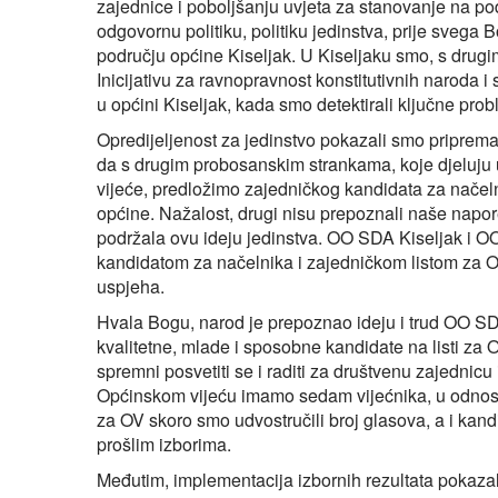
zajednice i poboljšanju uvjeta za stanovanje na po
odgovornu politiku, politiku jedinstva, prije svega 
području općine Kiseljak. U Kiseljaku smo, s drug
Inicijativu za ravnopravnost konstitutivnih naroda
u općini Kiseljak, kada smo detektirali ključne prob
Opredijeljenost za jedinstvo pokazali smo pripremaj
da s drugim probosanskim strankama, koje djeluju u
vijeće, predložimo zajedničkog kandidata za načeln
općine. Nažalost, drugi nisu prepoznali naše napor
podržala ovu ideju jedinstva. OO SDA Kiseljak i OO
kandidatom za načelnika i zajedničkom listom za
uspjeha.
Hvala Bogu, narod je prepoznao ideju i trud OO SD
kvalitetne, mlade i sposobne kandidate na listi za 
spremni posvetiti se i raditi za društvenu zajednicu
Općinskom vijeću imamo sedam vijećnika, u odnosu na
za OV skoro smo udvostručili broj glasova, a i kan
prošlim izborima.
Međutim, implementacija izbornih rezultata pokaza