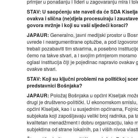
primjer u ponašanju i lideri u zagovaranju mira i tol
STAV: U saopćenju ste naveli da će SDA Kiselj
ovakva i slična (ne)djela procesuiraju i zaustave.
govora mržnje i koji su vaši sljedeći koraci?
JAPAUR:
Generalno, javni medijski prostor u Bosn
uvrede i neargumentirane optužbe, a pod izgovorom
trebali pozabaviti tim stvarima, a posebno instituci
ćemo na takve stvari, a i svojim primjerom moram
oglasi institucija čiji je pojedinac napravio ovakav
ovakve stvari.
STAV: Koji su ključni problemi na političkoj sce
predstavnici Bošnjaka?
JAPAUR:
Položaj Bošnjaka u općini Kiseljak mož
drugi je društveno-politički. U ekonomskom smislu, 
općini Kiseljak, kao i u susjednim općinama, Fojnic
subjekata koji zapošljavaju veliki broj radnika, pa t
kvalitetan menadžment i dobru organizaciju, iako 
subjektima od strane lokalnih, pa i viših nivoa vlasti,