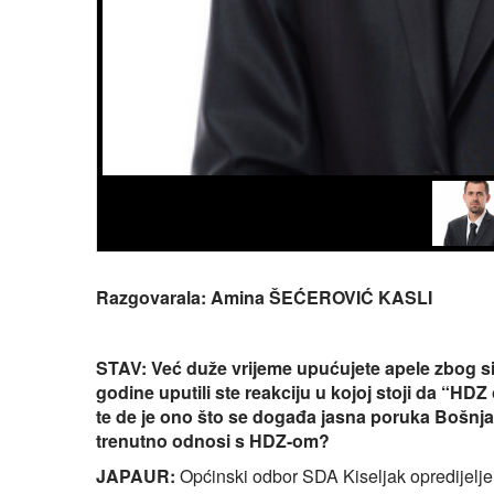
Razgovarala: Amina ŠEĆEROVIĆ KASLI
STAV: Već duže vrijeme upućujete apele zbog sit
godine uputili ste reakciju u kojoj stoji da “HD
te de je ono što se događa jasna poruka Bošnj
trenutno odnosi s HDZ-om?
JAPAUR:
Općinski odbor SDA Kiseljak opredijeljen