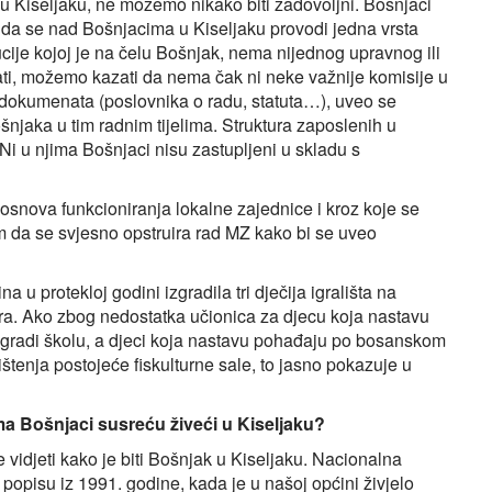
 u Kiseljaku, ne možemo nikako biti zadovoljni. Bošnjaci
i da se nad Bošnjacima u Kiseljaku provodi jedna vrsta
cije kojoj je na čelu Bošnjak, nema nijednog upravnog ili
i, možemo kazati da nema čak ni neke važnije komisije u
 dokumenata (poslovnika o radu, statuta…), uveo se
šnjaka u tim radnim tijelima. Struktura zaposlenih u
Ni u njima Bošnjaci nisu zastupljeni u skladu s
osnova funkcioniranja lokalne zajednice i kroz koje se
im da se svjesno opstruira rad MZ kako bi se uveo
u protekloj godini izgradila tri dječija igrališta na
ra. Ako zbog nedostatka učionica za djecu koja nastavu
gradi školu, a djeci koja nastavu pohađaju po bosanskom
tenja postojeće fiskulturne sale, to jasno pokazuje u
a Bošnjaci susreću živeći u Kiseljaku?
 vidjeti kako je biti Bošnjak u Kiseljaku. Nacionalna
popisu iz 1991. godine, kada je u našoj općini živjelo