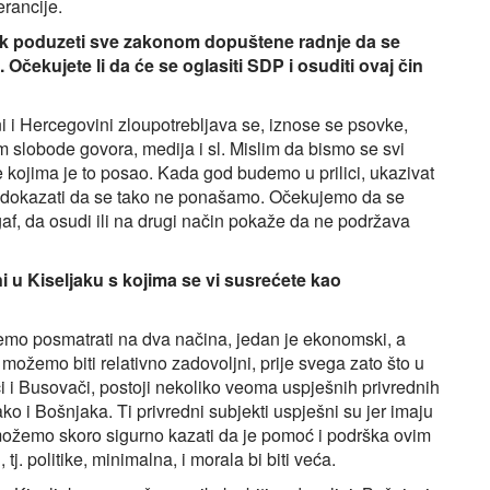
erancije.
ak poduzeti sve zakonom dopuštene radnje da se
 Očekujete li da će se oglasiti SDP i osuditi ovaj čin
i i Hercegovini zloupotrebljava se, iznose se psovke,
 slobode govora, medija i sl. Mislim da bismo se svi
je kojima je to posao. Kada god budemo u prilici, ukazivat
o dokazati da se tako ne ponašamo. Očekujemo da se
 gaf, da osudi ili na drugi način pokaže da ne podržava
ni u Kiseljaku s kojima se vi susrećete kao
emo posmatrati na dva načina, jedan je ekonomski, a
možemo biti relativno zadovoljni, prije svega zato što u
i i Busovači, postoji nekoliko veoma uspješnih privrednih
ako i Bošnjaka. Ti privredni subjekti uspješni su jer imaju
možemo skoro sigurno kazati da je pomoć i podrška ovim
 tj. politike, minimalna, i morala bi biti veća.