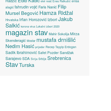
Edib Kadić
Hadžić
enisa
elvir resić
Enes Ratkušić
Filip
fahrudin vojić
Faris Nanić
alagić
Hamza Ridžal
Mursel Begović
Jakub
Irfan Horozović
Izbori
Hrvatska
Salkić
Lokalni izbori 2020
korona virus
magazin stav
Mirza
Mahir Sokolija
mustafa drnišlić
Skenderagić
Mostar
Nedim Hasić
Recep Tayyip Erdogan
prijedor
Sadik Ibrahimović
Sandžak
Safet Pozder
Srebrenica
Sarajevo
SDA
Srbija
Sirija
Stav
Turska