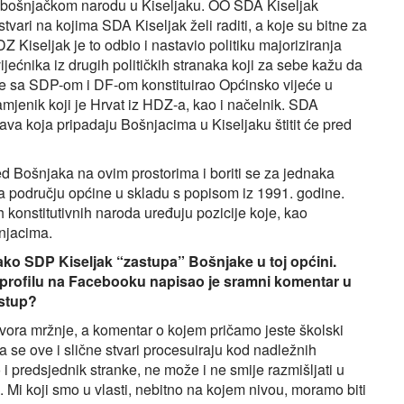
 bošnjačkom narodu u Kiseljaku. OO SDA Kiseljak
ari na kojima SDA Kiseljak želi raditi, a koje su bitne za
 Kiseljak je to odbio i nastavio politiku majoriziranja
jećnika iz drugih političkih stranaka koji za sebe kažu da
 je sa SDP-om i DF-om konstituirao Općinsko vijeće u
mjenik koji je Hrvat iz HDZ-a, kao i načelnik. SDA
rava koja pripadaju Bošnjacima u Kiseljaku štitit će pred
led Bošnjaka na ovim prostorima i boriti se za jednaka
e na području općine u skladu s popisom iz 1991. godine.
 konstitutivnih naroda uređuju pozicije koje, kao
njacima.
kako SDP Kiseljak “zastupa” Bošnjake u toj općini.
profilu na Facebooku napisao je sramni komentar u
istup?
ora mržnje, a komentar o kojem pričamo jeste školski
a se ove i slične stvari procesuiraju kod nadležnih
o i predsjednik stranke, ne može i ne smije razmišljati u
. Mi koji smo u vlasti, nebitno na kojem nivou, moramo biti