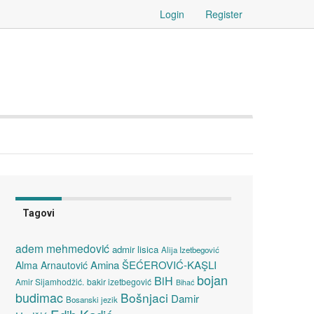
Login
Register
Tagovi
adem mehmedović
admir lisica
Alija Izetbegović
Amina ŠEĆEROVIĆ-KAŞLI
Alma Arnautović
bojan
BiH
Amir Sijamhodžić.
bakir izetbegović
Bihać
budimac
Bošnjaci
Damir
Bosanski jezik