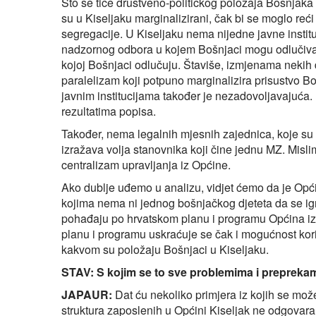
Što se tiče društveno-političkog položaja Bošnjaka
su u Kiseljaku marginalizirani, čak bi se moglo reć
segregacije. U Kiseljaku nema nijedne javne institu
nadzornog odbora u kojem Bošnjaci mogu odlučivat
kojoj Bošnjaci odlučuju. Štaviše, izmjenama nekih
paralelizam koji potpuno marginalizira prisustvo Bo
javnim institucijama također je nezadovoljavajuća. 
rezultatima popisa.
Također, nema legalnih mjesnih zajednica, koje su 
izražava volja stanovnika koji čine jednu MZ. Misl
centralizam upravljanja iz Općine.
Ako dublje uđemo u analizu, vidjet ćemo da je Općina 
kojima nema ni jednog bošnjačkog djeteta da se ig
pohađaju po hrvatskom planu i programu Općina iz
planu i programu uskraćuje se čak i mogućnost koriš
kakvom su položaju Bošnjaci u Kiseljaku.
STAV: S kojim se to sve problemima i preprekam
JAPAUR:
Dat ću nekoliko primjera iz kojih se može
struktura zaposlenih u Općini Kiseljak ne odgovara 