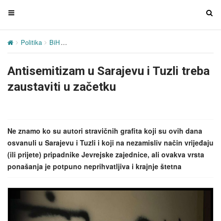
T
T
o
o
g
g
Politika
BiH
Antisemitizam u Sarajevu i Tuzli treba zaustaviti u z
g
g
l
l
Antisemitizam u Sarajevu i Tuzli treba
e
e
n
n
zaustaviti u začetku
a
a
v
v
i
i
g
g
Ne znamo ko su autori stravičnih grafita koji su ovih dana
a
a
osvanuli u Sarajevu i Tuzli i koji na nezamisliv način vrijeđaju
t
t
(ili prijete) pripadnike Jevrejske zajednice, ali ovakva vrsta
i
i
ponašanja je potpuno neprihvatljiva i krajnje štetna
o
o
n
n