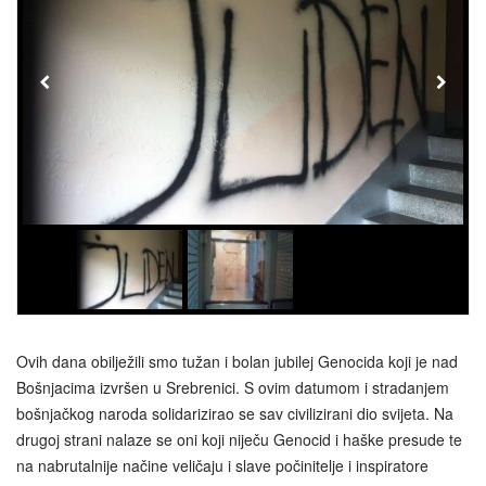
Ovih dana obilježili smo tužan i bolan jubilej Genocida koji je nad
Bošnjacima izvršen u Srebrenici. S ovim datumom i stradanjem
bošnjačkog naroda solidarizirao se sav civilizirani dio svijeta. Na
drugoj strani nalaze se oni koji niječu Genocid i haške presude te
na nabrutalnije načine veličaju i slave počinitelje i inspiratore