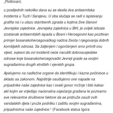
„
Poštovani,
u poslijednih nekoliko dana su se desila dva antisemitska
incidenta u Tuzli i Sarajevu. U oba slučaja se radi o ispisivanju
grafita na i u ulazu stambenih zgrada u kojima žive članovi
Jevrejske zajednice. Jevrejska zajednica u BiH, je uvijek isticala
izostanak antisemitskih ispada u Bosni i Hercegovini kao pozitivan
primjer bosanskohercegovačkog načina života i njegovanja dobrih
komšijskih odnosa. Sa žaljenjem i ogorčenjem smo primili ovu
vijest, svjesni da ovi incidenti neće narušiti dobrosusjedske
odnose koje bosanskohercegovački Jevreji grade sa svojim
sugrađanima drugih etničkih i vjerskih grupa.
Apelujemo na nadležne organe da identifikuju i kazne počinioce u
skladu sa zakonom. Najoštrije osuđujemo ove napade na
pripadnike naše zajednice kao i svaki govor mržnje i bilo kakav
akt kojim se vrijeđaju nacionalna osjećanja građana te pozivamo
sve relevantne društvene faktore da se pridruže osudi ovih
vandalskih djela i pruže podršku i zaštitu svojim sugrađanima,
pripadnicima naše zajednice
.“ (Facebook status Igora