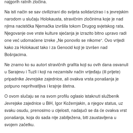
najgorih ratnih zločina.
Na isti način se sav civilizirani dio svijeta solidarizirao i s jevrejskim
narodom u slučaju Holokausta, stravičnim zločinima koje je nad
njima nacistička Njemačka izvršila tokom Drugog svjetskog rata.
Njegovanje ove vrste kulture sjećanja je izrazito bitno upravo radi
one već udomaćene izreke „Ne ponovilo se nikome“. Ovo vrijedi
kako za Holokaust tako i za Genocid koji je izvršen nad
Bošnjacima.
Ne znamo ko su autori stravičnih grafita koji su ovih dana osvanuli
u Sarajevu i Tuzli i koji na nezamisliv način vrijeđaju (ili prijete)
pripadnike Jevrejske zajednice, ali ovakva vrsta ponašanja je
potpuno neprihvatljiva i krajnje štetna.
O ovom slučaju se na svom profilu oglasio istaknuti službenik
Jevrejske zajednice u BiH, Igor Kožemjakin, a njegov status, uz
svaku osudu, prenosimo u cijelosti, nadajući se da će ovakva vrst
ponašanja, koja do sada nije zabilježena, biti zaustavljena u
svojem začetku.