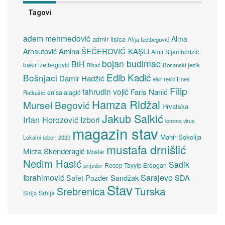
Tagovi
adem mehmedović
Alma
admir lisica
Alija Izetbegović
Amina ŠEĆEROVIĆ-KAŞLI
Arnautović
Amir Sijamhodžić.
bojan budimac
BiH
bakir izetbegović
Bosanski jezik
Bihać
Edib Kadić
Bošnjaci
Damir Hadžić
elvir resić
Enes
Filip
fahrudin vojić
Faris Nanić
enisa alagić
Ratkušić
Hamza Ridžal
Mursel Begović
Hrvatska
Jakub Salkić
Irfan Horozović
Izbori
korona virus
magazin stav
Mahir Sokolija
Lokalni izbori 2020
mustafa drnišlić
Mirza Skenderagić
Mostar
Nedim Hasić
Sadik
Recep Tayyip Erdogan
prijedor
Sarajevo
Ibrahimović
Sandžak
SDA
Safet Pozder
Stav
Turska
Srebrenica
Srbija
Sirija