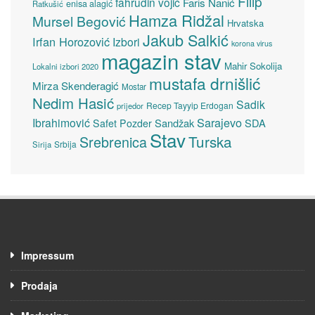
Filip
fahrudin vojić
Faris Nanić
enisa alagić
Ratkušić
Hamza Ridžal
Mursel Begović
Hrvatska
Jakub Salkić
Irfan Horozović
Izbori
korona virus
magazin stav
Mahir Sokolija
Lokalni izbori 2020
mustafa drnišlić
Mirza Skenderagić
Mostar
Nedim Hasić
Sadik
Recep Tayyip Erdogan
prijedor
Sarajevo
Ibrahimović
Sandžak
SDA
Safet Pozder
Stav
Turska
Srebrenica
Srbija
Sirija
Impressum
Prodaja