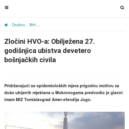
T
T
o
o
g
g
Društvo
BiH
Zločini HVO-a: Obilježena 27. godišnjica ubistva deve
g
g
l
l
Zločini HVO-a: Obilježena 27.
e
e
n
n
godišnjica ubistva devetero
a
a
bošnjačkih civila
v
v
i
i
g
g
a
a
Pridržavajući se epidemioloških mjera prigodnu molitvu za
t
t
duše ubijenih mještana u Mokronogama predvodio je glavni
i
i
imam MIZ Tomislavgrad Amer-efendija Jugo.
o
o
n
n