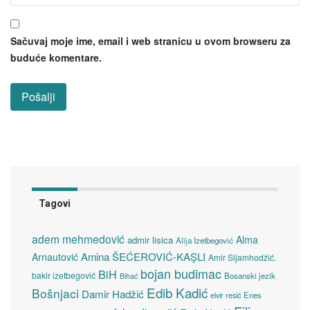
Sačuvaj moje ime, email i web stranicu u ovom browseru za
buduće komentare.
Tagovi
adem mehmedović
Alma
admir lisica
Alija Izetbegović
Amina ŠEĆEROVIĆ-KAŞLI
Arnautović
Amir Sijamhodžić.
bojan budimac
BiH
bakir izetbegović
Bosanski jezik
Bihać
Edib Kadić
Bošnjaci
Damir Hadžić
elvir resić
Enes