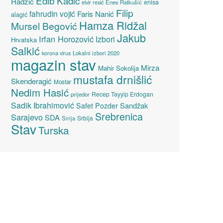
Edib Kadić
Hadžić
enisa
elvir resić
Enes Ratkušić
Filip
fahrudin vojić
Faris Nanić
alagić
Hamza Ridžal
Mursel Begović
Jakub
Irfan Horozović
Izbori
Hrvatska
Salkić
Lokalni izbori 2020
korona virus
magazin stav
Mirza
Mahir Sokolija
mustafa drnišlić
Skenderagić
Mostar
Nedim Hasić
Recep Tayyip Erdogan
prijedor
Sadik Ibrahimović
Sandžak
Safet Pozder
Srebrenica
Sarajevo
SDA
Srbija
Sirija
Stav
Turska