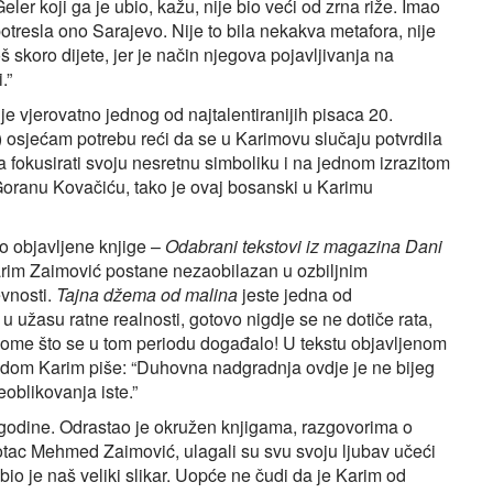
Geler koji ga je ubio, kažu, nije bio veći od zrna riže. Imao
potresla ono Sarajevo. Nije to bila nekakva metafora, nije
oš skoro dijete, jer je način njegova pojavljivanja na
.”
 vjerovatno jednog od najtalentiranijih pisaca 20.
) osjećam potrebu reći da se u Karimovu slučaju potvrdila
fokusirati svoju nesretnu simboliku i na jednom izrazitom
 Goranu Kovačiću, tako je ovaj bosanski u Karimu
o objavljene knjige –
Odabrani tekstovi iz magazina Dani
 Karim Zaimović postane nezaobilazan u ozbiljnim
vnosti.
Tajna džema od malina
jeste jedna od
u užasu ratne realnosti, gotovo nigdje se ne dotiče rata,
onome što se u tom periodu događalo! U tekstu objavljenom
adom Karim piše: “Duhovna nadgradnja ovdje je ne bijeg
eoblikovanja iste.”
godine. Odrastao je okružen knjigama, razgovorima o
 i otac Mehmed Zaimović, ulagali su svu svoju ljubav učeći
io je naš veliki slikar. Uopće ne čudi da je Karim od