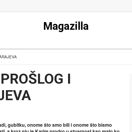
Magazilla
SARAJEVA
 PROŠLOG I
JEVA
adi, gubitku, onome što smo bili i onome što bismo
osti, a kroz nju je Karim prodro u stvarnost kao malo ko