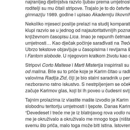
najranijeg djetinjstva razvio ljubav prema umjetno
roditelji su mu čitali stripove. Trajalo je to do četv
gimnaziju
1989. godine i upisao
Akademiju likovni
Nekoliko mjeseci poslije prelazi na studij komparati
klupi razvio se u jednog od najautoritativnijih pozn
književnom časopisu
Lica
. Imao je nepunih četrnae
umjetnosti… Kao dječak počinje sarađivati na
Treć
Ubrzo tekstove objavljuje u časopisima i revijama
i
Fantom slobode
. U njegovom kratkom životu kao 
Stripovi
Corto Maltese
i
Marti Misterija
inspirirali s
od malina
. Bile su to priče koje je Karim čitao u 
valovima
Radija Zid
, čiji je bio stalni saradnik u 
nezboravno ratno iskustvo. S nestrpljenjem se oček
začuje Karimov glas, koji bi ih poveo u čudesni svij
Tajnim prolazima iz vlastite mašte izvodio je Kari
slobodnu teritoriju umjetnosti i ljepote. Danas Kar
“Devedeset i treće me je iz blatnjavog rova
vodio
na
me je okruživalo a okruživalo me mnogo toga (ništa
svemu što priča, malo toga može biti istina. Istov