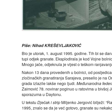
Piše: Nihad KREŠEVLJAKOVIĆ
Bio je utorak, 1. august 1995. godine. Tih bi se da
tupi odjek granate. Eksplodirala je kod Vojne bolni
Mnogo jače, odjeknula je vijest o teškom ranjavan
Nakon 13 dana provedenih u bolnici, od posljedica
zločinačkih granatiranja Sarajeva, preselio je na On
grada izlazile lakše nego ljudi.
Međunarodna federa
Zaimović 78. novinar poginuo u ratovima u bivšoj Ju
sporazuma u Daytonu.
U tekstu
Dječak i strip
Miljenko Jergović bilježi: “R
1995, znalo se da je već gotovo, granate su nekako 