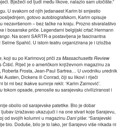
eći. Bježeći od ljudi među likove, nalazio sam utočište.”
igu. U svakom od njih jedanaest Karim bi smjestio
 posljednjem, gotovo autobiografskom, Karim opisuje
priču nezavršenom – bez tačke na kraju. Prozno stvaralaštvo
ke i bosanske priče. Legendarni belgijski crtač Hermann
Tango
. Na sceni SARTR-a postavljena je fascinantna
i Selme Spahić. U istom teatru organizirana je i izložba
e
, koji su po Karimovoj priči za
Massachusetts Review
es Čišić. Riječ je o američkom književnom magazinu za
nga, Roberta Frosta, Jean-Paul Sartrea… U uvodniku urednik
Austen, Dickens ili Conrad, čiji su likovi i riječi
ni bi mi bez ikakve sumnje rekli: ‘Karim Zaimović’.
du
tokom opsade, prenosile su sarajevsku civiliziranost i
ije obolio od sarajevske patetike. Bio je dobar
u ljubav izražavao ukazujući i na one stvari koje Sarajevu,
ednoj od svojih kolumni u magazinu
Dani
piše: “Sarajevski
e bio. Doduše, bilo je to lako, jer Sarajevo više nikada ni