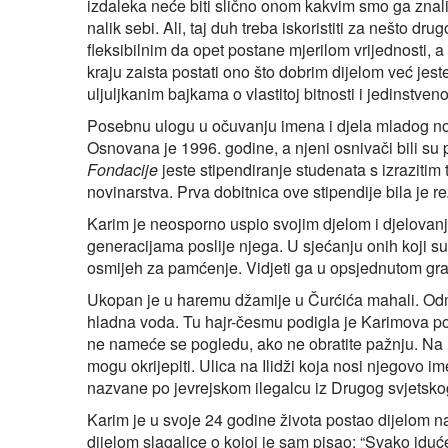
izdaleka neće biti slično onom kakvim smo ga znali
nalik sebi. Ali, taj duh treba iskoristiti za nešto dru
fleksibilnim da opet postane mjerilom vrijednosti, 
kraju zaista postati ono što dobrim dijelom već j
uljuljkanim bajkama o vlastitoj bitnosti i jedinstvenos
Posebnu ulogu u očuvanju imena i djela mladog no
Osnovana je 1996. godine, a njeni osnivači bili su p
Fondacije
jeste stipendiranje studenata s izrazitim t
novinarstva. Prva dobitnica ove stipendije bila je r
Karim je neosporno uspio svojim djelom i djelovanj
generacijama poslije njega. U sjećanju onih koji su
osmijeh za pamćenje. Vidjeti ga u opsjednutom gradu
Ukopan je u haremu džamije u Čurćića mahali. Odma
hladna voda. Tu hajr-česmu podigla je Karimova por
ne nameće se pogledu, ako ne obratite pažnju. Na n
mogu okrijepiti. Ulica na Ilidži koja nosi njegovo 
nazvane po jevrejskom ilegalcu iz Drugog svjetskog 
Karim je u svoje 24 godine života postao dijelom na
dijelom slagalice o kojoj je sam pisao: “Svako iduće