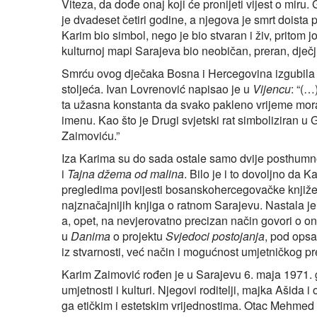
Viteza, da dođe onaj koji će pronijeti vijest o miru. 
je dvadeset četiri godine, a njegova je smrt doista 
Karim bio simbol, nego je bio stvaran i živ, pritom j
kulturnoj mapi Sarajeva bio neobičan, preran, dječji
Smrću ovog dječaka Bosna i Hercegovina izgubila je
stoljeća. Ivan Lovrenović napisao je u
Vijencu
: “(…
ta užasna konstanta da svako pakleno vrijeme mora 
imenu. Kao što je Drugi svjetski rat simboliziran u
Zaimoviću.”
Iza Karima su do sada ostale samo dvije posthumn
i
Tajna džema od malina
. Bilo je i to dovoljno da
pregledima povijesti bosanskohercegovačke knjiže
najznačajnijih knjiga o ratnom Sarajevu. Nastala je 
a, opet, na nevjerovatno precizan način govori o 
u
Danima
o projektu
Svjedoci postojanja
, pod ops
iz stvarnosti, već način i mogućnost umjetničkog pr
Karim Zaimović rođen je u Sarajevu 6. maja 1971. 
umjetnosti i kulturi. Njegovi roditelji, majka Ašida
ga etičkim i estetskim vrijednostima. Otac Mehmed b