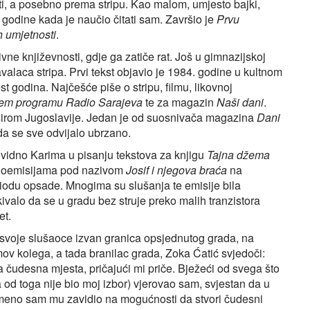
sti, a posebno prema stripu. Kao malom, umjesto bajki,
rte godine kada je naučio čitati sam. Završio je
Prvu
h umjetnosti
.
vne književnosti, gdje ga zatiče rat. Još u gimnazijskoj
avalaca stripa. Prvi tekst objavio je 1984. godine u kultnom
st godina. Najčešće piše o stripu, filmu, likovnoj
em programu Radio Sarajeva
te za magazin
Naši dani
.
 širom Jugoslavije. Jedan je od suosnivača magazina
Dani
da se sve odvijalo ubrzano.
u vidno Karima u pisanju tekstova za knjigu
Tajna džema
radioemisijama pod nazivom
Josif i njegova braća
na
periodu opsade. Mnogima su slušanja te emisije bila
ivalo da se u gradu bez struje preko malih tranzistora
et.
m svoje slušaoce izvan granica opsjednutog grada, na
imov kolega, a tada branilac grada, Zoka Ćatić svjedoči:
 čudesna mjesta, pričajući mi priče. Bježeći od svega što
 od toga nije bio moj izbor) vjerovao sam, svjestan da u
remeno sam mu zavidio na mogućnosti da stvori čudesni