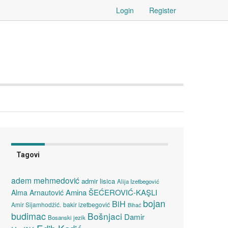
Login
Register
Tagovi
adem mehmedović
admir lisica
Alija Izetbegović
Amina ŠEĆEROVIĆ-KAŞLI
Alma Arnautović
bojan
BiH
Amir Sijamhodžić.
bakir izetbegović
Bihać
budimac
Bošnjaci
Damir
Bosanski jezik