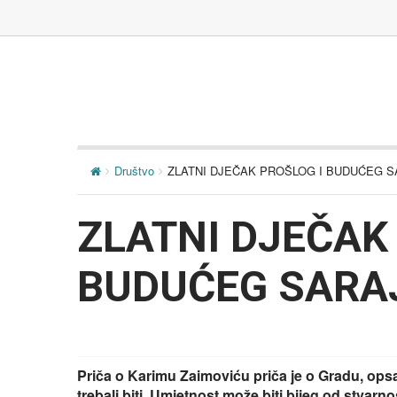
Društvo
ZLATNI DJEČAK PROŠLOG I BUDUĆEG 
ZLATNI DJEČAK
BUDUĆEG SARA
Priča o Karimu Zaimoviću priča je o Gradu, ops
trebali biti. Umjetnost može biti bijeg od stvarn