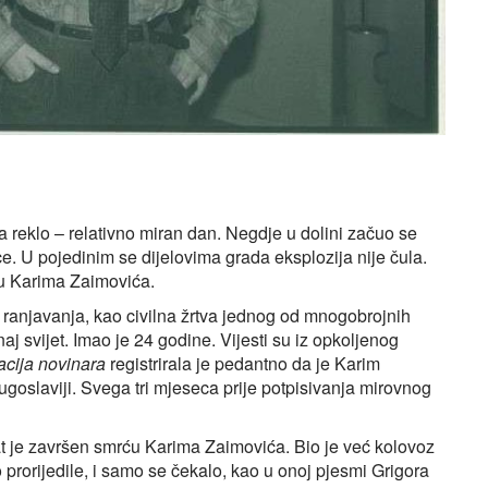
na reklo – relativno miran dan. Negdje u dolini začuo se
ce. U pojedinim se dijelovima grada eksplozija nije čula.
ju Karima Zaimovića.
 ranjavanja, kao civilna žrtva jednog od mnogobrojnih
aj svijet. Imao je 24 godine. Vijesti su iz opkoljenog
cija novinara
registrirala je pedantno da je Karim
goslaviji. Svega tri mjeseca prije potpisivanja mirovnog
at je završen smrću Karima Zaimovića. Bio je već kolovoz
prorijedile, i samo se čekalo, kao u onoj pjesmi Grigora