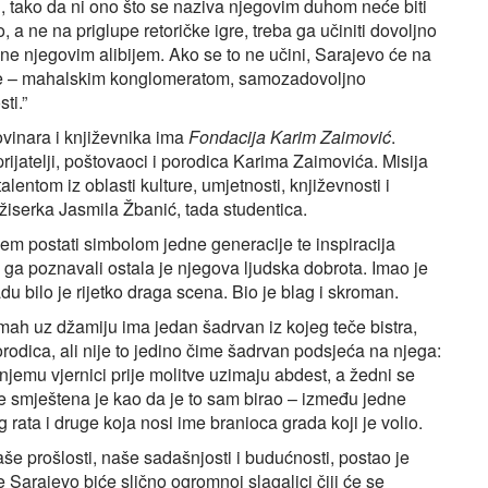
, tako da ni ono što se naziva njegovim duhom neće biti
go, a ne na priglupe retoričke igre, treba ga učiniti dovoljno
a ne njegovim alibijem. Ako se to ne učini, Sarajevo će na
este – mahalskim konglomeratom, samozadovoljno
ti.”
vinara i književnika ima
Fondacija Karim Zaimović
.
rijatelji, poštovaoci i porodica Karima Zaimovića. Misija
alentom iz oblasti kulture, umjetnosti, književnosti i
ežiserka Jasmila Žbanić, tada studentica.
em postati simbolom jedne generacije te inspiracija
 ga poznavali ostala je njegova ljudska dobrota. Imao je
 bilo je rijetko draga scena. Bio je blag i skroman.
h uz džamiju ima jedan šadrvan iz kojeg teče bistra,
odica, ali nije to jedino čime šadrvan podsjeća na njega:
jemu vjernici prije molitve uzimaju abdest, a žedni se
ime smještena je kao da je to sam birao – između jedne
rata i druge koja nosi ime branioca grada koji je volio.
še prošlosti, naše sadašnjosti i budućnosti, postao je
 Sarajevo biće slično ogromnoj slagalici čiji će se