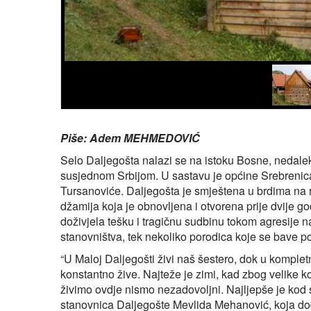
Piše: Adem MEHMEDOVIĆ
Selo Daljegošta nalazi se na istoku Bosne, nedale
susjednom Srbijom. U sastavu je općine Srebrenica 
Tursanoviće. Daljegošta je smještena u brdima na n
džamija koja je obnovljena i otvorena prije dvije go
doživjela tešku i tragičnu sudbinu tokom agresije
stanovništva, tek nekoliko porodica koje se bave p
“U Maloj Daljegošti živi naš šestero, dok u komple
konstantno žive. Najteže je zimi, kad zbog velike ko
živimo ovdje nismo nezadovoljni. Najljepše je kod 
stanovnica Daljegošte Mevlida Mehanović, koja dodaj