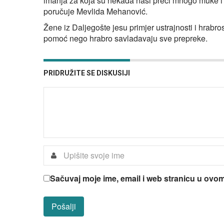
imanja za koja su nekada naši preci mnogo muke i zno
poručuje Mevlida Mehanović.
Žene iz Daljegošte jesu primjer ustrajnosti i hrabros
pomoć nego hrabro savladavaju sve prepreke.
PRIDRUŽITE SE DISKUSIJI
Sačuvaj moje ime, email i web stranicu u ov