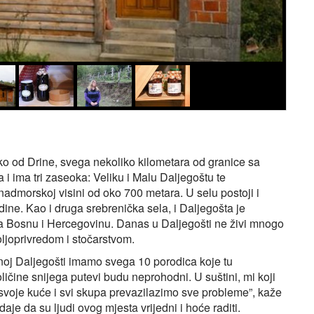
ko od Drine, svega nekoliko kilometara od granice sa
i ima tri zaseoka: Veliku i Malu Daljegoštu te
admorskoj visini od oko 700 metara. U selu postoji i
dine. Kao i druga srebrenička sela, i Daljegošta je
 na Bosnu i Hercegovinu. Danas u Daljegošti ne živi mnogo
oljoprivredom i stočarstvom.
tnoj Daljegošti imamo svega 10 porodica koje tu
ličine snijega putevi budu neprohodni. U suštini, mi koji
svoje kuće i svi skupa prevazilazimo sve probleme”, kaže
e da su ljudi ovog mjesta vrijedni i hoće raditi.