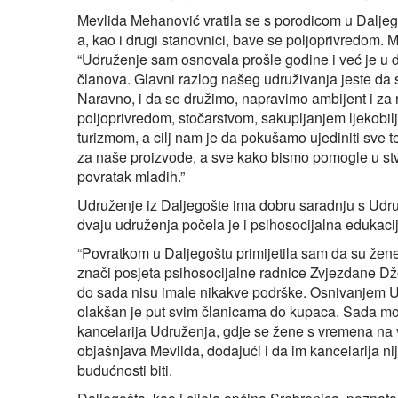
Mevlida Mehanović vratila se s porodicom u Daljegošt
a, kao i drugi stanovnici, bave se poljoprivredom. 
“Udruženje sam osnovala prošle godine i već je u 
članova. Glavni razlog našeg udruživanja jeste da
Naravno, i da se družimo, napravimo ambijent i za
poljoprivredom, stočarstvom, sakupljanjem ljekobi
turizmom, a cilj nam je da pokušamo ujediniti sve 
za naše proizvode, a sve kako bismo pomogle u st
povratak mladih.”
Udruženje iz Daljegošte ima dobru saradnju s Udru
dvaju udruženja počela je i psihosocijalna edukaci
“Povratkom u Daljegoštu primijetila sam da su že
znači posjeta psihosocijalne radnice Zvjezdane Dž
do sada nisu imale nikakve podrške. Osnivanjem Ud
olakšan je put svim članicama do kupaca. Sada mogu
kancelarija Udruženja, gdje se žene s vremena na vr
objašnjava Mevlida, dodajući i da im kancelarija ni
budućnosti biti.