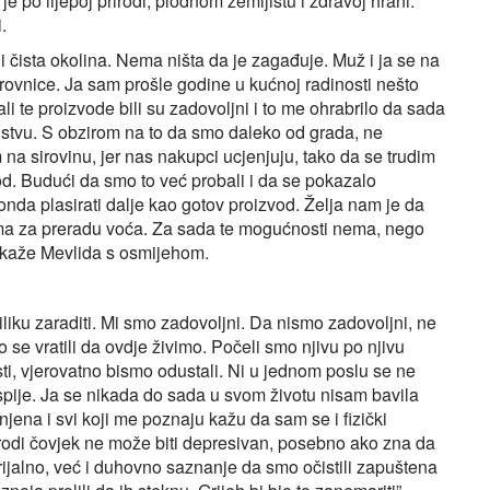
e po lijepoj prirodi, plodnom zemljištu i zdravoj hrani.
.
i čista okolina. Nema ništa da je zagađuje. Muž i ja se na
ovnice. Ja sam prošle godine u kućnoj radinosti nešto
li te proizvode bili su zadovoljni i to me ohrabrilo da sada
tvu. S obzirom na to da smo daleko od grada, ne
a sirovinu, jer nas nakupci ucjenjuju, tako da se trudim
d. Budući da smo to već probali i da se pokazalo
onda plasirati dalje kao gotov proizvod. Želja nam je da
a za preradu voća. Za sada te mogućnosti nema, nego
”, kaže Mevlida s osmijehom.
liku zaraditi. Mi smo zadovoljni. Da nismo zadovoljni, ne
 se vratili da ovdje živimo. Počeli smo njivu po njivu
osti, vjerovatno bismo odustali. Ni u jednom poslu se ne
spije. Ja se nikada do sada u svom životu nisam bavila
jena i svi koji me poznaju kažu da sam se i fizički
prirodi čovjek ne može biti depresivan, posebno ako zna da
rijalno, već i duhovno saznanje da smo očistili zapuštena