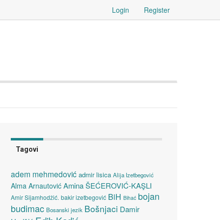
Login
Register
Tagovi
adem mehmedović
admir lisica
Alija Izetbegović
Amina ŠEĆEROVIĆ-KAŞLI
Alma Arnautović
bojan
BiH
Amir Sijamhodžić.
bakir izetbegović
Bihać
budimac
Bošnjaci
Damir
Bosanski jezik