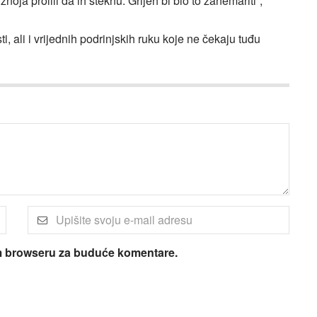
ja prolili da ih steknu. Grijeh bi bio to zanemariti”,
ti, ali i vrijednih podrinjskih ruku koje ne čekaju tuđu
om browseru za buduće komentare.