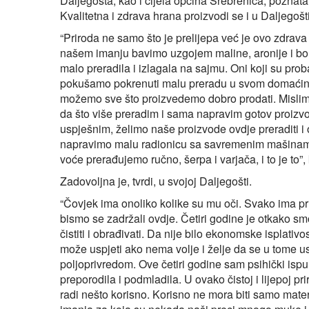
Daljegošta, kao i cijela općina Srebrenica, poznata j
Kvalitetna i zdrava hrana proizvodi se i u Daljegošti
“Priroda ne samo što je prelijepa već je ovo zdrava 
našem imanju bavimo uzgojem maline, aronije i bor
malo preradila i izlagala na sajmu. Oni koji su proba
pokušamo pokrenuti malu preradu u svom domaćins
možemo sve što proizvedemo dobro prodati. Mislim n
da što više preradim i sama napravim gotov proizvo
uspješnim, želimo naše proizvode ovdje preraditi i 
napravimo malu radionicu sa savremenim mašinam
voće prerađujemo ručno, šerpa i varjača, i to je to
Zadovoljna je, tvrdi, u svojoj Daljegošti.
“Čovjek ima onoliko kolike su mu oči. Svako ima pri
bismo se zadržali ovdje. Četiri godine je otkako smo
čistiti i obrađivati. Da nije bilo ekonomske isplativ
može uspjeti ako nema volje i želje da se u tome u
poljoprivredom. Ove četiri godine sam psihički ispun
preporodila i podmladila. U ovako čistoj i lijepoj 
radi nešto korisno. Korisno ne mora biti samo mate