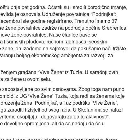
u prije pet godina. Očistili su i sredili porodično imanje,
Mevlida je osnovala Udruženje povratnica “Podrinjka”:
decembru iste godine registrirano. Trenutno imamo 37
 se žene povratnice zadrže na području općine Srebrenica.
 nove žene povratnice. Naše članice bave se
lja i šumskih plodova, ručnom radinošću, seoskim
te žene, da izađemo na sajmove, da pokušamo naći tržište
varanju boljeg ekonomskog ambijenta za razvoj i za
ženjem građana “Vive Žene” iz Tuzle. U saradnji ovih
ja za žene u ovom selu.
ne zapostavljene po svim osnovama. Zbog toga nam puno
ombić iz UG ‘Vive Žene’ Tuzla, koja radi sa ženama koje
ruženja žena ‘Podrinjka’, a i uz podršku ‘Vive Žene’,
 zaraditi i živjeti od svog rada. U Skelanima se nalazi
ijeme okupljaju i dogovaraju za dalje aktivnosti”,
je dovoljno opremljena, ali da se nadaju da će u