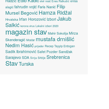
Edib Kadić
Hadžić
enisa
elvir resić
Enes Ratkušić
Filip
fahrudin vojić
Faris Nanić
alagić
Hamza Ridžal
Mursel Begović
Jakub
Irfan Horozović
Izbori
Hrvatska
Salkić
Lokalni izbori 2020
korona virus
magazin stav
Mirza
Mahir Sokolija
mustafa drnišlić
Skenderagić
Mostar
Nedim Hasić
Recep Tayyip Erdogan
prijedor
Sadik Ibrahimović
Sandžak
Safet Pozder
Srebrenica
Sarajevo
SDA
Srbija
Sirija
Stav
Turska