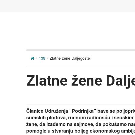
138
Zlatne žene Daljegošte
Zlatne žene Dalj
Članice Udruženja “Podrinjka” bave se poljopriv
šumskih plodova, ručnom radinošću i seoskim tu
žene, da izađemo na sajmove, da pokušamo naći
pomogle u stvaranju boljeg ekonomskog ambijen