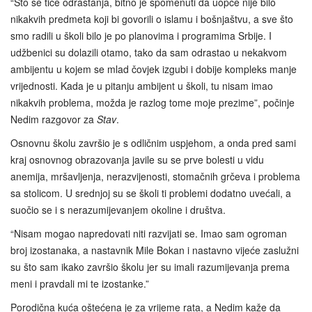
“Što se tiče odrastanja, bitno je spomenuti da uopće nije bilo
nikakvih predmeta koji bi govorili o islamu i bošnjaštvu, a sve što
smo radili u školi bilo je po planovima i programima Srbije. I
udžbenici su dolazili otamo, tako da sam odrastao u nekakvom
ambijentu u kojem se mlad čovjek izgubi i dobije kompleks manje
vrijednosti. Kada je u pitanju ambijent u školi, tu nisam imao
nikakvih problema, možda je razlog tome moje prezime”, počinje
Nedim razgovor za
Stav
.
Osnovnu školu završio je s odličnim uspjehom, a onda pred sami
kraj osnovnog obrazovanja javile su se prve bolesti u vidu
anemija, mršavljenja, nerazvijenosti, stomačnih grčeva i problema
sa stolicom. U srednjoj su se školi ti problemi dodatno uvećali, a
suočio se i s nerazumijevanjem okoline i društva.
“Nisam mogao napredovati niti razvijati se. Imao sam ogroman
broj izostanaka, a nastavnik Mile Bokan i nastavno vijeće zaslužni
su što sam ikako završio školu jer su imali razumijevanja prema
meni i pravdali mi te izostanke.”
Porodična kuća oštećena je za vrijeme rata, a Nedim kaže da