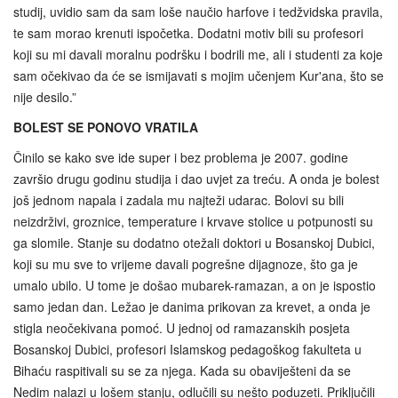
studij, uvidio sam da sam loše naučio harfove i tedžvidska pravila,
te sam morao krenuti ispočetka. Dodatni motiv bili su profesori
koji su mi davali moralnu podršku i bodrili me, ali i studenti za koje
sam očekivao da će se ismijavati s mojim učenjem Kur'ana, što se
nije desilo.”
BOLEST SE PONOVO VRATILA
Činilo se kako sve ide super i bez problema je 2007. godine
završio drugu godinu studija i dao uvjet za treću. A onda je bolest
još jednom napala i zadala mu najteži udarac. Bolovi su bili
neizdrživi, groznice, temperature i krvave stolice u potpunosti su
ga slomile. Stanje su dodatno otežali doktori u Bosanskoj Dubici,
koji su mu sve to vrijeme davali pogrešne dijagnoze, što ga je
umalo ubilo. U tome je došao mubarek-ramazan, a on je ispostio
samo jedan dan. Ležao je danima prikovan za krevet, a onda je
stigla neočekivana pomoć. U jednoj od ramazanskih posjeta
Bosanskoj Dubici, profesori Islamskog pedagoškog fakulteta u
Bihaću raspitivali su se za njega. Kada su obaviješteni da se
Nedim nalazi u lošem stanju, odlučili su nešto poduzeti. Priključili