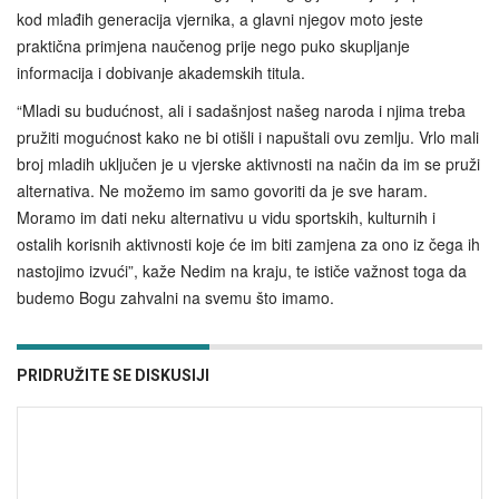
kod mlađih generacija vjernika, a glavni njegov moto jeste
praktična primjena naučenog prije nego puko skupljanje
informacija i dobivanje akademskih titula.
“Mladi su budućnost, ali i sadašnjost našeg naroda i njima treba
pružiti mogućnost kako ne bi otišli i napuštali ovu zemlju. Vrlo mali
broj mladih uključen je u vjerske aktivnosti na način da im se pruži
alternativa. Ne možemo im samo govoriti da je sve haram.
Moramo im dati neku alternativu u vidu sportskih, kulturnih i
ostalih korisnih aktivnosti koje će im biti zamjena za ono iz čega ih
nastojimo izvući”, kaže Nedim na kraju, te ističe važnost toga da
budemo Bogu zahvalni na svemu što imamo.
PRIDRUŽITE SE DISKUSIJI