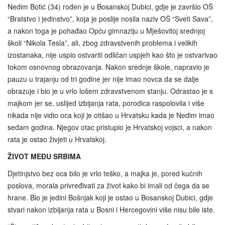
Nedim Botić (34) rođen je u Bosanskoj Dubici, gdje je završio OŠ
“Bratstvo i jedinstvo”, koja je poslije nosila naziv OŠ “Sveti Sava”,
a nakon toga je pohađao Opću gimnaziju u Mješovitoj srednjoj
školi “Nikola Tesla”, ali, zbog zdravstvenih problema i velikih
izostanaka, nije uspio ostvariti odličan uspjeh kao što je ostvarivao
tokom osnovnog obrazovanja. Nakon srednje škole, napravio je
pauzu u trajanju od tri godine jer nije imao novca da se dalje
obrazuje i bio je u vrlo lošem zdravstvenom stanju. Odrastao je s
majkom jer se, uslijed izbijanja rata, porodica raspolovila i više
nikada nije vidio oca koji je otišao u Hrvatsku kada je Nedim imao
sedam godina. Njegov otac pristupio je Hrvatskoj vojsci, a nakon
rata je ostao živjeti u Hrvatskoj.
ŽIVOT MEĐU SRBIMA
Djetinjstvo bez oca bilo je vrlo teško, a majka je, pored kućnih
poslova, morala privređivati za život kako bi imali od čega da se
hrane. Bio je jedini Bošnjak koji je ostao u Bosanskoj Dubici, gdje
stvari nakon izbijanja rata u Bosni i Hercegovini više nisu bile iste.