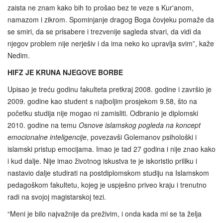
zaista ne znam kako bih to prošao bez te veze s Kur'anom,
namazom i zikrom. Spominjanje dragog Boga čovjeku pomaže da
se smiri, da se prisabere i trezvenije sagleda stvari, da vidi da
njegov problem nije nerješiv i da ima neko ko upravlja svim”, kaže
Nedim.
HIFZ JE KRUNA NJEGOVE BORBE
Upisao je treću godinu fakulteta pretkraj 2008. godine i završio je
2009. godine kao student s najboljim prosjekom 9.58, što na
početku studija nije mogao ni zamisliti. Odbranio je diplomski
2010. godine na temu
Osnove islamskog pogleda na koncept
emocionalne inteligencije
, povezavši Golemanov psihološki i
islamski pristup emocijama. Imao je tad 27 godina i nije znao kako
i kud dalje. Nije imao životnog iskustva te je iskoristio priliku i
nastavio dalje studirati na postdiplomskom studiju na Islamskom
pedagoškom fakultetu, kojeg je uspješno priveo kraju i trenutno
radi na svojoj magistarskoj tezi.
“Meni je bilo najvažnije da preživim, i onda kada mi se ta želja