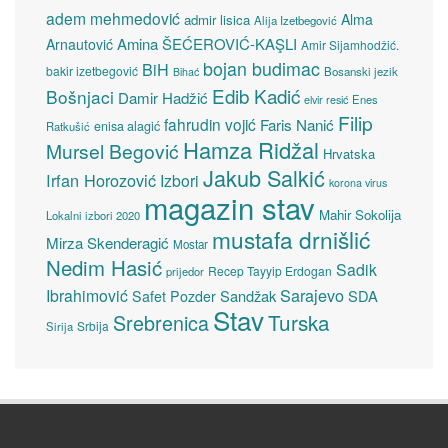
adem mehmedović
Alma
admir lisica
Alija Izetbegović
Amina ŠEĆEROVIĆ-KAŞLI
Arnautović
Amir Sijamhodžić.
bojan budimac
BiH
bakir izetbegović
Bosanski jezik
Bihać
Edib Kadić
Bošnjaci
Damir Hadžić
elvir resić
Enes
Filip
fahrudin vojić
Faris Nanić
enisa alagić
Ratkušić
Hamza Ridžal
Mursel Begović
Hrvatska
Jakub Salkić
Irfan Horozović
Izbori
korona virus
magazin stav
Mahir Sokolija
Lokalni izbori 2020
mustafa drnišlić
Mirza Skenderagić
Mostar
Nedim Hasić
Sadik
Recep Tayyip Erdogan
prijedor
Sarajevo
Ibrahimović
Sandžak
SDA
Safet Pozder
Stav
Turska
Srebrenica
Srbija
Sirija