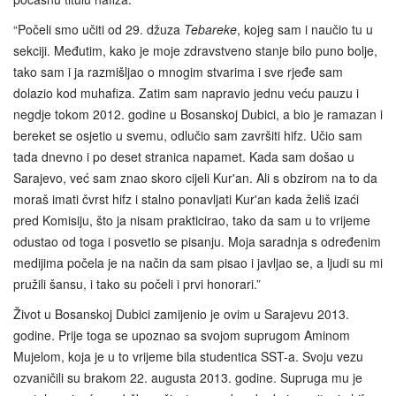
“Počeli smo učiti od 29. džuza
Tebareke
, kojeg sam i naučio tu u
sekciji. Međutim, kako je moje zdravstveno stanje bilo puno bolje,
tako sam i ja razmišljao o mnogim stvarima i sve rjeđe sam
dolazio kod muhafiza. Zatim sam napravio jednu veću pauzu i
negdje tokom 2012. godine u Bosanskoj Dubici, a bio je ramazan i
bereket se osjetio u svemu, odlučio sam završiti hifz. Učio sam
tada dnevno i po deset stranica napamet. Kada sam došao u
Sarajevo, već sam znao skoro cijeli Kur'an. Ali s obzirom na to da
moraš imati čvrst hifz i stalno ponavljati Kur'an kada želiš izaći
pred Komisiju, što ja nisam prakticirao, tako da sam u to vrijeme
odustao od toga i posvetio se pisanju. Moja saradnja s određenim
medijima počela je na način da sam pisao i javljao se, a ljudi su mi
pružili šansu, i tako su počeli i prvi honorari.”
Život u Bosanskoj Dubici zamijenio je ovim u Sarajevu 2013.
godine. Prije toga se upoznao sa svojom suprugom Aminom
Mujelom, koja je u to vrijeme bila studentica SST-a. Svoju vezu
ozvaničili su brakom 22. augusta 2013. godine. Supruga mu je