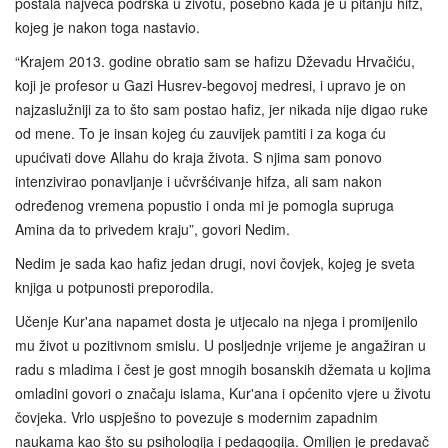
postala najveća podrška u životu, posebno kada je u pitanju hifz,
kojeg je nakon toga nastavio.
“Krajem 2013. godine obratio sam se hafizu Dževadu Hrvačiću,
koji je profesor u Gazi Husrev‑begovoj medresi, i upravo je on
najzaslužniji za to što sam postao hafiz, jer nikada nije digao ruke
od mene. To je insan kojeg ću zauvijek pamtiti i za koga ću
upućivati dove Allahu do kraja života. S njima sam ponovo
intenzivirao ponavljanje i učvršćivanje hifza, ali sam nakon
određenog vremena popustio i onda mi je pomogla supruga
Amina da to privedem kraju”, govori Nedim.
Nedim je sada kao hafiz jedan drugi, novi čovjek, kojeg je sveta
knjiga u potpunosti preporodila.
Učenje Kur'ana napamet dosta je utjecalo na njega i promijenilo
mu život u pozitivnom smislu. U posljednje vrijeme je angažiran u
radu s mladima i čest je gost mnogih bosanskih džemata u kojima
omladini govori o značaju islama, Kur'ana i općenito vjere u životu
čovjeka. Vrlo uspješno to povezuje s modernim zapadnim
naukama kao što su psihologija i pedagogija. Omiljen je predavač