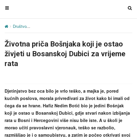
T
T
o
o
g
g
Društvo
Životna priča Bošnjaka koji je ostao živjeti u Bosanskoj Dub
g
g
l
l
Životna priča Bošnjaka koji je ostao
e
e
n
n
živjeti u Bosanskoj Dubici za vrijeme
a
a
rata
v
v
i
i
g
g
a
a
Djetinjstvo bez oca bilo je vrlo teško, a majka je, pored
t
t
kućnih poslova, morala privređivati za život kako bi imali od
i
i
čega da se hrane. Hafiz Nedim Botić bio je jedini Bošnjak
o
o
koji je ostao u Bosanskoj Dubici, gdje stvari nakon izbijanja
n
n
rata u Bosni i Hercegovini više nisu bile iste. A u školi je
morao učiti pravoslavni vjeronauk, teško se razbolio,
razmišljao je i o samoubistvu, a zatim je počeo otkrivati svoj