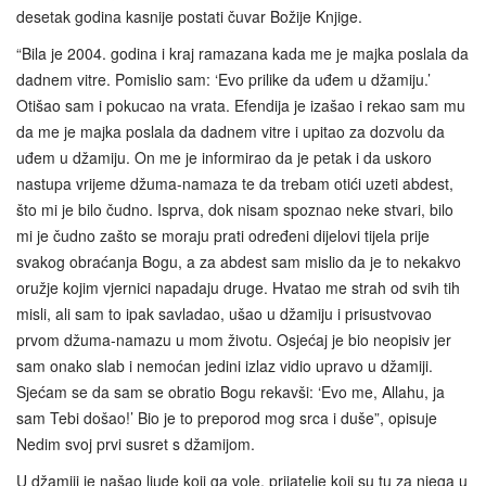
desetak godina kasnije postati čuvar Božije Knjige.
“Bila je 2004. godina i kraj ramazana kada me je majka poslala da
dadnem vitre. Pomislio sam: ‘Evo prilike da uđem u džamiju.’
Otišao sam i pokucao na vrata. Efendija je izašao i rekao sam mu
da me je majka poslala da dadnem vitre i upitao za dozvolu da
uđem u džamiju. On me je informirao da je petak i da uskoro
nastupa vrijeme džuma-namaza te da trebam otići uzeti abdest,
što mi je bilo čudno. Isprva, dok nisam spoznao neke stvari, bilo
mi je čudno zašto se moraju prati određeni dijelovi tijela prije
svakog obraćanja Bogu, a za abdest sam mislio da je to nekakvo
oružje kojim vjernici napadaju druge. Hvatao me strah od svih tih
misli, ali sam to ipak savladao, ušao u džamiju i prisustvovao
prvom džuma-namazu u mom životu. Osjećaj je bio neopisiv jer
sam onako slab i nemoćan jedini izlaz vidio upravo u džamiji.
Sjećam se da sam se obratio Bogu rekavši: ‘Evo me, Allahu, ja
sam Tebi došao!’ Bio je to preporod mog srca i duše”, opisuje
Nedim svoj prvi susret s džamijom.
U džamiji je našao ljude koji ga vole, prijatelje koji su tu za njega u