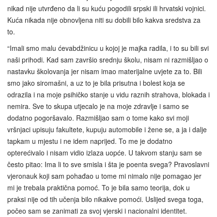
nikad nije utvrđeno da li su kuću pogodili srpski ili hrvatski vojnici.
Kuća nikada nije obnovljena niti su dobili bilo kakva sredstva za
to.
“Imali smo malu ćevabdžinicu u kojoj je majka radila, i to su bili svi
naši prihodi. Kad sam završio srednju školu, nisam ni razmišljao o
nastavku školovanja jer nisam imao materijalne uvjete za to. Bili
smo jako siromašni, a uz to je bila prisutna i bolest koja se
odrazila i na moje psihičko stanje u vidu raznih strahova, blokada i
nemira. Sve to skupa utjecalo je na moje zdravlje i samo se
dodatno pogoršavalo. Razmišljao sam o tome kako svi moji
vršnjaci upisuju fakultete, kupuju automobile i žene se, a ja i dalje
tapkam u mjestu i ne idem naprijed. To me je dodatno
opterećivalo i nisam vidio izlaza uopće. U takvom stanju sam se
često pitao: Ima li to sve smisla i šta je poenta svega? Pravoslavni
vjeronauk koji sam pohađao u tome mi nimalo nije pomagao jer
mi je trebala praktična pomoć. To je bila samo teorija, dok u
praksi nije od tih učenja bilo nikakve pomoći. Uslijed svega toga,
počeo sam se zanimati za svoj vjerski i nacionalni identitet.