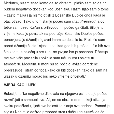
Međutim, nisam znao kome da se obratim i plašio sam se da ne
budem negativno dočekan kod Bošnjaka. Razmišljao sam o tome
– zašto majka i ja nismo otišli iz Bosanske Dubice onda kada je
otac otišao. Tako u tom stanju počeo sam čitati
Preporod
, a od
tetke sam uzeo Kur'an s prijevodom i počeo ga čitati. Bilo je to
vrijeme kada je povratak na područje Bosanske Dubice počeo,
obnovljena je džamija i glavni imam se doselio tu. Prolazio sam
pored džamije često i sjećam se, kad god bih prošao, učio bih sve
što znam, a osjećaj u srcu koji se javljao bio je poseban. Džamija
me sve više privlačila i poželio sam ući unutra i osjetiti tu
atmosferu. Međutim, u meni su se počele javljati određene
predrasude i strah od toga kako ću biti dočekan, tako da sam na
ulazak u džamiju morao još neko vrijeme pričekati.”
VJERA KAO LIJEK
Bolest je toliko negativno djelovala na njegovu psihu da je počeo
razmišljati o samoubistvu. Ali, on se obratio onome koji otklanja
svaku poteškoću, liječi sve bolesti i otklanja sve nedaće. Pomoć je
stigla i Nedim je doživio preporod srca i duše i ne slutivši da će