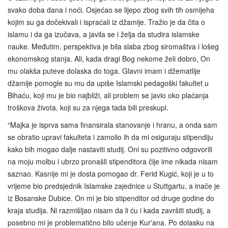
svako doba dana i noći. Osjećao se lijepo zbog svih tih osmijeha
kojim su ga dočekivali i ispraćali iz džamije. Tražio je da čita o
islamu i da ga izučava, a javila se i želja da studira islamske
nauke. Međutim, perspektiva je bila slaba zbog siromaštva i lošeg
ekonomskog stanja. Ali, kada dragi Bog nekome želi dobro, On
mu olakša puteve dolaska do toga. Glavni imam i džematlije
džamije pomogle su mu da upiše Islamski pedagoški fakultet u
Bihaću, koji mu je bio najbliži, ali problem se javio oko plaćanja
troškova života, koji su za njega tada bili preskupi.
“Majka je isprva sama finansirala stanovanje i hranu, a onda sam
se obratio upravi fakulteta i zamolio ih da mi osiguraju stipendiju
kako bih mogao dalje nastaviti studij. Oni su pozitivno odgovorili
na moju molbu i ubrzo pronašli stipenditora čije ime nikada nisam
saznao. Kasnije mi je dosta pomogao dr. Ferid Kugić, koji je u to
vrijeme bio predsjednik Islamske zajednice u Stuttgartu, a inače je
iz Bosanske Dubice. On mi je bio stipenditor od druge godine do
kraja studija. Ni razmišljao nisam da li ću i kada završiti studij, a
posebno mi je problematično bilo učenje Kur'ana. Po dolasku na