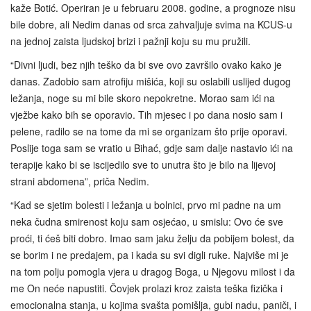
kaže Botić. Operiran je u februaru 2008. godine, a prognoze nisu
bile dobre, ali Nedim danas od srca zahvaljuje svima na KCUS-u
na jednoj zaista ljudskoj brizi i pažnji koju su mu pružili.
“Divni ljudi, bez njih teško da bi sve ovo završilo ovako kako je
danas. Zadobio sam atrofiju mišića, koji su oslabili uslijed dugog
ležanja, noge su mi bile skoro nepokretne. Morao sam ići na
vježbe kako bih se oporavio. Tih mjesec i po dana nosio sam i
pelene, radilo se na tome da mi se organizam što prije oporavi.
Poslije toga sam se vratio u Bihać, gdje sam dalje nastavio ići na
terapije kako bi se iscijedilo sve to unutra što je bilo na lijevoj
strani abdomena”, priča Nedim.
“Kad se sjetim bolesti i ležanja u bolnici, prvo mi padne na um
neka čudna smirenost koju sam osjećao, u smislu: Ovo će sve
proći, ti ćeš biti dobro. Imao sam jaku želju da pobijem bolest, da
se borim i ne predajem, pa i kada su svi digli ruke. Najviše mi je
na tom polju pomogla vjera u dragog Boga, u Njegovu milost i da
me On neće napustiti. Čovjek prolazi kroz zaista teška fizička i
emocionalna stanja, u kojima svašta pomišlja, gubi nadu, paniči, i