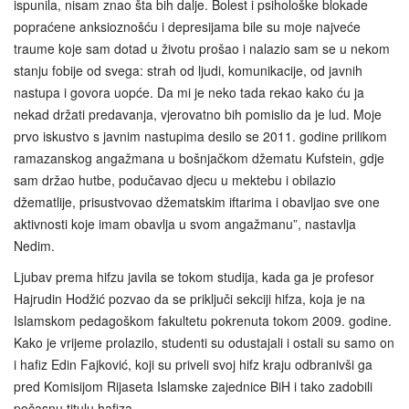
ispunila, nisam znao šta bih dalje. Bolest i psihološke blokade
popraćene anksioznošću i depresijama bile su moje najveće
traume koje sam dotad u životu prošao i nalazio sam se u nekom
stanju fobije od svega: strah od ljudi, komunikacije, od javnih
nastupa i govora uopće. Da mi je neko tada rekao kako ću ja
nekad držati predavanja, vjerovatno bih pomislio da je lud. Moje
prvo iskustvo s javnim nastupima desilo se 2011. godine prilikom
ramazanskog angažmana u bošnjačkom džematu Kufstein, gdje
sam držao hutbe, podučavao djecu u mektebu i obilazio
džematlije, prisustvovao džematskim iftarima i obavljao sve one
aktivnosti koje imam obavlja u svom angažmanu”, nastavlja
Nedim.
Ljubav prema hifzu javila se tokom studija, kada ga je profesor
Hajrudin Hodžić pozvao da se priključi sekciji hifza, koja je na
Islamskom pedagoškom fakultetu pokrenuta tokom 2009. godine.
Kako je vrijeme prolazilo, studenti su odustajali i ostali su samo on
i hafiz Edin Fajković, koji su priveli svoj hifz kraju odbranivši ga
pred Komisijom Rijaseta Islamske zajednice BiH i tako zadobili
počasnu titulu hafiza.