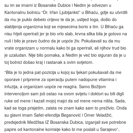
su im se imami iz Bosanske Dubice i Nedim je odvezen u
Kantonalnu bolnicu “Dr. Irfan Ljubijankić” u Bihaću, gdje su utvrdili
da mu je puklo debelo crijevo te da je, uslijed toga, došlo do
slabljenja organizma koji se mjesecima borio s tim. U Bihaću ga
nisu htjeli operirati jer je bio vrlo slab, krvna slika bila je gotovo na
nuli i bilo je pravo čudno da je uopće živ. Pokušavali su da mu
vrate organizam u normalu kako bi ga operirali, ali njihov trud bio
je uzaludan. Nije bilo pomaka, a Nedim je već bio siguran da je u
toj bolnici došao kraj i rastanak s ovim svijetom.
“Bila je to jedna pat-pozicija u kojoj su ljekari pokušavali da me
oporave i pripreme za operaciju putem nadopune vitamina i
infuzija, a organizam uopće ne reagira. Samo Božijom
intervencijom sam još ostao na ovom svijetu i doktori su bili digli
ruke od mene i kazali mojoj majci da od mene nema ništa. Sada,
kad se toga prisjetim, zaista ne znam kako sam to preživio. Onda
su glavni imam Safet-efendija Beganović i Omer Veladžić,
predsjednik Medžlisa IZ Bosanska Dubica, izganjali sve potrebne
papire od kantonalne komisije kako bi me poslali u Sarajevo”,