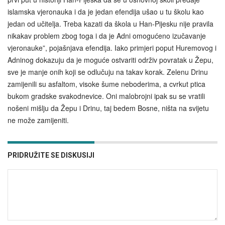
islamska vjeronauka i da je jedan efendija ušao u tu školu kao
jedan od učitelja. Treba kazati da škola u Han-Pijesku nije pravila
nikakav problem zbog toga i da je Adni omogućeno izučavanje
vjeronauke”, pojašnjava efendija. Iako primjeri poput Huremovog i
Adninog dokazuju da je moguće ostvariti održiv povratak u Žepu,
sve je manje onih koji se odlučuju na takav korak. Zelenu Drinu
zamijenili su asfaltom, visoke šume neboderima, a cvrkut ptica
bukom gradske svakodnevice. Oni malobrojni ipak su se vratili
nošeni mišlju da Žepu i Drinu, taj bedem Bosne, ništa na svijetu
ne može zamijeniti.
PRIDRUŽITE SE DISKUSIJI