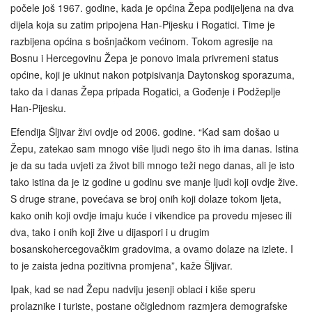
počele još 1967. godine, kada je općina Žepa podijeljena na dva
dijela koja su zatim pripojena Han-Pijesku i Rogatici. Time je
razbijena općina s bošnjačkom većinom. Tokom agresije na
Bosnu i Hercegovinu Žepa je ponovo imala privremeni status
općine, koji je ukinut nakon potpisivanja Daytonskog sporazuma,
tako da i danas Žepa pripada Rogatici, a Gođenje i Podžeplje
Han‑Pijesku.
Efendija Šljivar živi ovdje od 2006. godine. “Kad sam došao u
Žepu, zatekao sam mnogo više ljudi nego što ih ima danas. Istina
je da su tada uvjeti za život bili mnogo teži nego danas, ali je isto
tako istina da je iz godine u godinu sve manje ljudi koji ovdje žive.
S druge strane, povećava se broj onih koji dolaze tokom ljeta,
kako onih koji ovdje imaju kuće i vikendice pa provedu mjesec ili
dva, tako i onih koji žive u dijaspori i u drugim
bosanskohercegovačkim gradovima, a ovamo dolaze na izlete. I
to je zaista jedna pozitivna promjena”, kaže Šljivar.
Ipak, kad se nad Žepu nadviju jesenji oblaci i kiše speru
prolaznike i turiste, postane očiglednom razmjera demografske