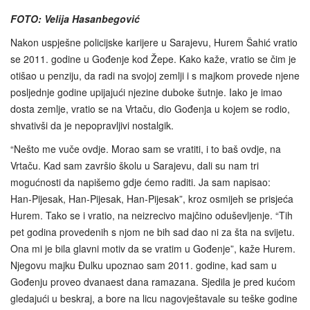
FOTO: Velija Hasanbegović
Nakon uspješne policijske karijere u Sarajevu, Hurem Šahić vratio
se 2011. godine u Gođenje kod Žepe. Kako kaže, vratio se čim je
otišao u penziju, da radi na svojoj zemlji i s majkom provede njene
posljednje godine upijajući njezine duboke šutnje. Iako je imao
dosta zemlje, vratio se na Vrtaču, dio Gođenja u kojem se rodio,
shvativši da je nepopravljivi nostalgik.
“Nešto me vuče ovdje. Morao sam se vratiti, i to baš ovdje, na
Vrtaču. Kad sam završio školu u Sarajevu, dali su nam tri
mogućnosti da napišemo gdje ćemo raditi. Ja sam napisao:
Han‑Pijesak, Han‑Pijesak, Han‑Pijesak”, kroz osmijeh se prisjeća
Hurem. Tako se i vratio, na neizrecivo majčino oduševljenje. “Tih
pet godina provedenih s njom ne bih sad dao ni za šta na svijetu.
Ona mi je bila glavni motiv da se vratim u Gođenje”, kaže Hurem.
Njegovu majku Đulku upoznao sam 2011. godine, kad sam u
Gođenju proveo dvanaest dana ramazana. Sjedila je pred kućom
gledajući u beskraj, a bore na licu nagovještavale su teške godine