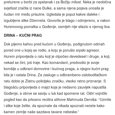
preturene u borbi za opstanak i za Božiju milost. Neka je neobična
svjetlost zračila iz nane Đulke, a sama njena pojava unosila je
čudan mir među prisutne. Izgledala je poput kakve daleke i
izgubljene slike Dženneta. Govorila je blago i odmjereno, a nakon
Huremovog povratka u Gođenje, osmijeh nije silazio s njenog lica.
DRINA – KUĆNI PRAG
Dok pijemo kahvu pred kućom u Gođenju, podignutom odmah
pored one u kojoj se rodio, a koju je porušio srpski agresor,
Hurem pripovijeda o ratu koji je otpočeo devedeset i druge, a koji,
nekad se čini, još traje. Kao komandant, predvodio je svoje
komšije u odbrani domovine i kućnog praga, a njegov kućni prag
bila je i ostala Drina. Za zasluge u odbrambeno‑oslobodilačkom
ratu dobio je Zlatnu policijsku značku, visoko ratno priznanje. S
blagošću pripovijeda o majci koja je nedavno zauvijek napustila
Gođenje, a obrve se saviju u luk kad spomene rat. Oštri vojnički
pogled kao da prkosno recitira stihove Mahmuda Derviša: “Uzmite
i slike koje želite, da spoznate da nikada spoznati nećete kako
kamen zemlje naše sazdava tavane nebeske.”