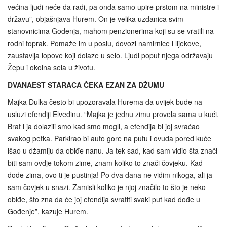
većina ljudi neće da radi, pa onda samo upire prstom na ministre i
državu”, objašnjava Hurem. On je velika uzdanica svim
stanovnicima Gođenja, mahom penzionerima koji su se vratili na
rodni toprak. Pomaže im u poslu, dovozi namirnice i lijekove,
zaustavlja lopove koji dolaze u selo. Ljudi poput njega održavaju
Žepu i okolna sela u životu.
DVANAEST STARACA ČEKA EZAN ZA DŽUMU
Majka Đulka često bi upozoravala Hurema da uvijek bude na
usluzi efendiji Elvedinu. “Majka je jednu zimu provela sama u kući.
Brat i ja dolazili smo kad smo mogli, a efendija bi joj svraćao
svakog petka. Parkirao bi auto gore na putu i ovuda pored kuće
išao u džamiju da obiđe nanu. Ja tek sad, kad sam vidio šta znači
biti sam ovdje tokom zime, znam koliko to znači čovjeku. Kad
dođe zima, ovo ti je pustinja! Po dva dana ne vidim nikoga, ali ja
sam čovjek u snazi. Zamisli koliko je njoj značilo to što je neko
obiđe, što zna da će joj efendija svratiti svaki put kad dođe u
Gođenje”, kazuje Hurem.