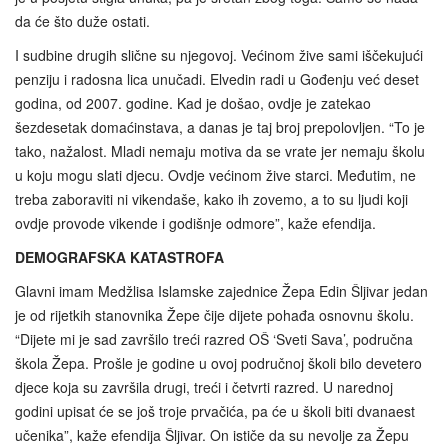
da će što duže ostati.
I sudbine drugih slične su njegovoj. Većinom žive sami iščekujući
penziju i radosna lica unučadi. Elvedin radi u Gođenju već deset
godina, od 2007. godine. Kad je došao, ovdje je zatekao
šezdesetak domaćinstava, a danas je taj broj prepolovljen. “To je
tako, nažalost. Mladi nemaju motiva da se vrate jer nemaju školu
u koju mogu slati djecu. Ovdje većinom žive starci. Međutim, ne
treba zaboraviti ni vikendaše, kako ih zovemo, a to su ljudi koji
ovdje provode vikende i godišnje odmore”, kaže efendija.
DEMOGRAFSKA KATASTROFA
Glavni imam Medžlisa Islamske zajednice Žepa Edin Šljivar jedan
je od rijetkih stanovnika Žepe čije dijete pohađa osnovnu školu.
“Dijete mi je sad završilo treći razred OŠ ‘Sveti Sava’, područna
škola Žepa. Prošle je godine u ovoj područnoj školi bilo devetero
djece koja su završila drugi, treći i četvrti razred. U narednoj
godini upisat će se još troje prvačića, pa će u školi biti dvanaest
učenika”, kaže efendija Šljivar. On ističe da su nevolje za Žepu