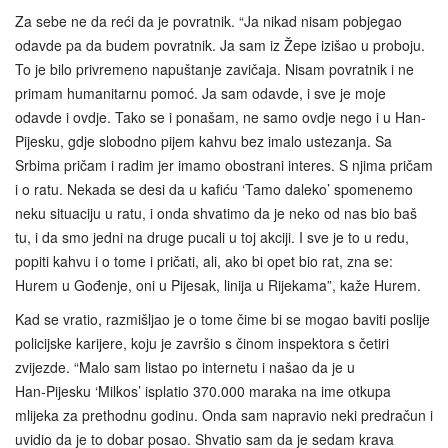
Za sebe ne da reći da je povratnik. “Ja nikad nisam pobjegao
odavde pa da budem povratnik. Ja sam iz Žepe izišao u proboju.
To je bilo privremeno napuštanje zavičaja. Nisam povratnik i ne
primam humanitarnu pomoć. Ja sam odavde, i sve je moje
odavde i ovdje. Tako se i ponašam, ne samo ovdje nego i u Han-
Pijesku, gdje slobodno pijem kahvu bez imalo ustezanja. Sa
Srbima pričam i radim jer imamo obostrani interes. S njima pričam
i o ratu. Nekada se desi da u kafiću ‘Tamo daleko’ spomenemo
neku situaciju u ratu, i onda shvatimo da je neko od nas bio baš
tu, i da smo jedni na druge pucali u toj akciji. I sve je to u redu,
popiti kahvu i o tome i pričati, ali, ako bi opet bio rat, zna se:
Hurem u Gođenje, oni u Pijesak, linija u Rijekama”, kaže Hurem.
Kad se vratio, razmišljao je o tome čime bi se mogao baviti poslije
policijske karijere, koju je završio s činom inspektora s četiri
zvijezde. “Malo sam listao po internetu i našao da je u
Han‑Pijesku ‘Milkos’ isplatio 370.000 maraka na ime otkupa
mlijeka za prethodnu godinu. Onda sam napravio neki predračun i
uvidio da je to dobar posao. Shvatio sam da je sedam krava