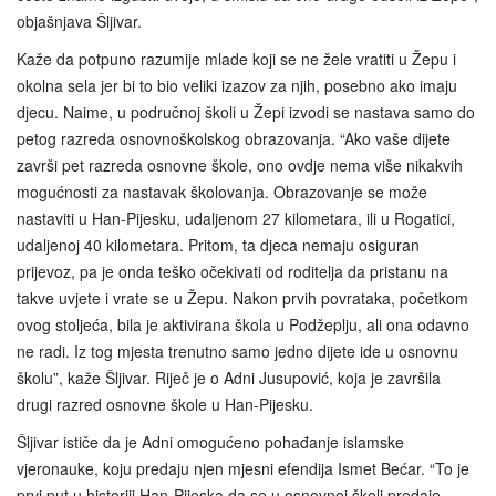
objašnjava Šljivar.
Kaže da potpuno razumije mlade koji se ne žele vratiti u Žepu i
okolna sela jer bi to bio veliki izazov za njih, posebno ako imaju
djecu. Naime, u područnoj školi u Žepi izvodi se nastava samo do
petog razreda osnovnoškolskog obrazovanja. “Ako vaše dijete
završi pet razreda osnovne škole, ono ovdje nema više nikakvih
mogućnosti za nastavak školovanja. Obrazovanje se može
nastaviti u Han-Pijesku, udaljenom 27 kilometara, ili u Rogatici,
udaljenoj 40 kilometara. Pritom, ta djeca nemaju osiguran
prijevoz, pa je onda teško očekivati od roditelja da pristanu na
takve uvjete i vrate se u Žepu. Nakon prvih povrataka, početkom
ovog stoljeća, bila je aktivirana škola u Podžeplju, ali ona odavno
ne radi. Iz tog mjesta trenutno samo jedno dijete ide u osnovnu
školu”, kaže Šljivar. Riječ je o Adni Jusupović, koja je završila
drugi razred osnovne škole u Han-Pijesku.
Šljivar ističe da je Adni omogućeno pohađanje islamske
vjeronauke, koju predaju njen mjesni efendija Ismet Bećar. “To je
prvi put u historiji Han-Pijeska da se u osnovnoj školi predaje