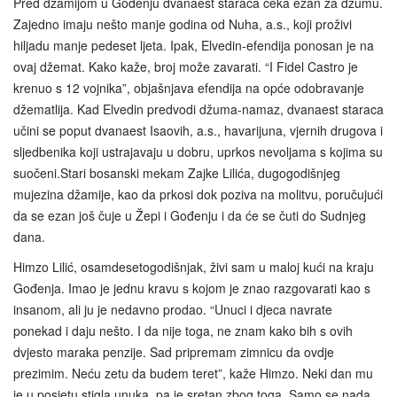
Pred džamijom u Gođenju dvanaest staraca čeka ezan za džumu.
Zajedno imaju nešto manje godina od Nuha, a.s., koji proživi
hiljadu manje pedeset ljeta. Ipak, Elvedin-efendija ponosan je na
ovaj džemat. Kako kaže, broj može zavarati. “I Fidel Castro je
krenuo s 12 vojnika”, objašnjava efendija na opće odobravanje
džematlija. Kad Elvedin predvodi džuma-namaz, dvanaest staraca
učini se poput dvanaest Isaovih, a.s., havarijuna, vjernih drugova i
sljedbenika koji ustrajavaju u dobru, uprkos nevoljama s kojima su
suočeni.Stari bosanski mekam Zajke Lilića, dugogodišnjeg
mujezina džamije, kao da prkosi dok poziva na molitvu, poručujući
da se ezan još čuje u Žepi i Gođenju i da će se čuti do Sudnjeg
dana.
Himzo Lilić, osamdesetogodišnjak, živi sam u maloj kući na kraju
Gođenja. Imao je jednu kravu s kojom je znao razgovarati kao s
insanom, ali ju je nedavno prodao. “Unuci i djeca navrate
ponekad i daju nešto. I da nije toga, ne znam kako bih s ovih
dvjesto maraka penzije. Sad pripremam zimnicu da ovdje
prezimim. Neću zetu da budem teret”, kaže Himzo. Neki dan mu
je u posjetu stigla unuka, pa je sretan zbog toga. Samo se nada