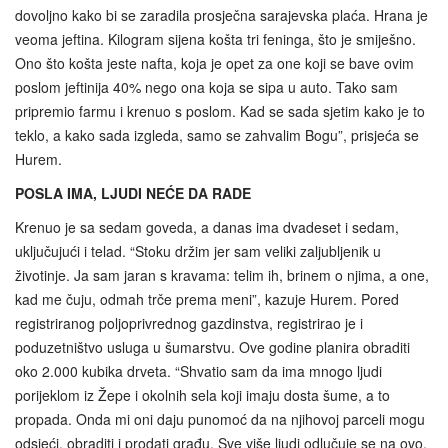
dovoljno kako bi se zaradila prosječna sarajevska plaća. Hrana je
veoma jeftina. Kilogram sijena košta tri feninga, što je smiješno.
Ono što košta jeste nafta, koja je opet za one koji se bave ovim
poslom jeftinija 40% nego ona koja se sipa u auto. Tako sam
pripremio farmu i krenuo s poslom. Kad se sada sjetim kako je to
teklo, a kako sada izgleda, samo se zahvalim Bogu”, prisjeća se
Hurem.
POSLA IMA, LJUDI NEĆE DA RADE
Krenuo je sa sedam goveda, a danas ima dvadeset i sedam,
uključujući i telad. “Stoku držim jer sam veliki zaljubljenik u
životinje. Ja sam jaran s kravama: telim ih, brinem o njima, a one,
kad me čuju, odmah trče prema meni”, kazuje Hurem. Pored
registriranog poljoprivrednog gazdinstva, registrirao je i
poduzetništvo usluga u šumarstvu. Ove godine planira obraditi
oko 2.000 kubika drveta. “Shvatio sam da ima mnogo ljudi
porijeklom iz Žepe i okolnih sela koji imaju dosta šume, a to
propada. Onda mi oni daju punomoć da na njihovoj parceli mogu
odsjeći, obraditi i prodati građu. Sve više ljudi odlučuje se na ovo,