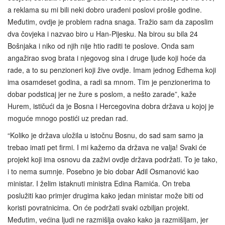
a reklama su mi bili neki dobro urađeni poslovi prošle godine.
Međutim, ovdje je problem radna snaga. Tražio sam da zaposlim
dva čovjeka i nazvao biro u Han-Pijesku. Na birou su bila 24
Bošnjaka i niko od njih nije htio raditi te poslove. Onda sam
angažirao svog brata i njegovog sina i druge ljude koji hoće da
rade, a to su penzioneri koji žive ovdje. Imam jednog Edhema koji
ima osamdeset godina, a radi sa mnom. Tim je penzionerima to
dobar podsticaj jer ne žure s poslom, a nešto zarade”, kaže
Hurem, ističući da je Bosna i Hercegovina dobra država u kojoj je
moguće mnogo postići uz predan rad.
“Koliko je država uložila u istočnu Bosnu, do sad sam samo ja
trebao imati pet firmi. I mi kažemo da država ne valja! Svaki će
projekt koji ima osnovu da zaživi ovdje država podržati. To je tako,
i to nema sumnje. Posebno je bio dobar Adil Osmanović kao
ministar. I želim istaknuti ministra Edina Ramića. On treba
poslužiti kao primjer drugima kako jedan ministar može biti od
koristi povratnicima. On će podržati svaki ozbiljan projekt.
Međutim, većina ljudi ne razmišlja ovako kako ja razmišljam, jer