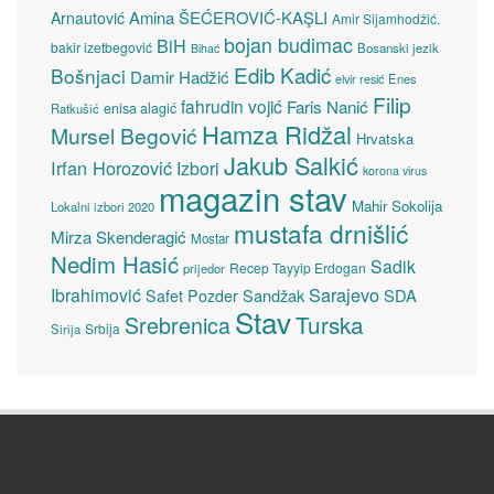
Amina ŠEĆEROVIĆ-KAŞLI
Arnautović
Amir Sijamhodžić.
bojan budimac
BiH
bakir izetbegović
Bosanski jezik
Bihać
Edib Kadić
Bošnjaci
Damir Hadžić
elvir resić
Enes
Filip
fahrudin vojić
Faris Nanić
enisa alagić
Ratkušić
Hamza Ridžal
Mursel Begović
Hrvatska
Jakub Salkić
Irfan Horozović
Izbori
korona virus
magazin stav
Mahir Sokolija
Lokalni izbori 2020
mustafa drnišlić
Mirza Skenderagić
Mostar
Nedim Hasić
Sadik
Recep Tayyip Erdogan
prijedor
Sarajevo
Ibrahimović
Sandžak
SDA
Safet Pozder
Stav
Turska
Srebrenica
Srbija
Sirija