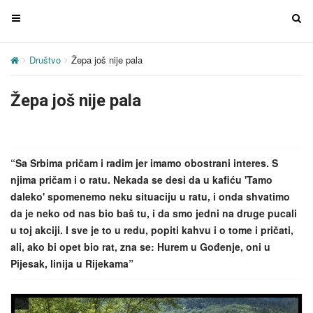
T
T
o
o
g
g
Društvo
Žepa još nije pala
g
g
l
l
Žepa još nije pala
e
e
n
n
a
a
v
v
“Sa Srbima pričam i radim jer imamo obostrani interes. S
i
i
njima pričam i o ratu. Nekada se desi da u kafiću 'Tamo
g
g
daleko' spomenemo neku situaciju u ratu, i onda shvatimo
a
a
da je neko od nas bio baš tu, i da smo jedni na druge pucali
t
t
u toj akciji. I sve je to u redu, popiti kahvu i o tome i pričati,
i
i
ali, ako bi opet bio rat, zna se: Hurem u Gođenje, oni u
o
o
Pijesak, linija u Rijekama”
n
n