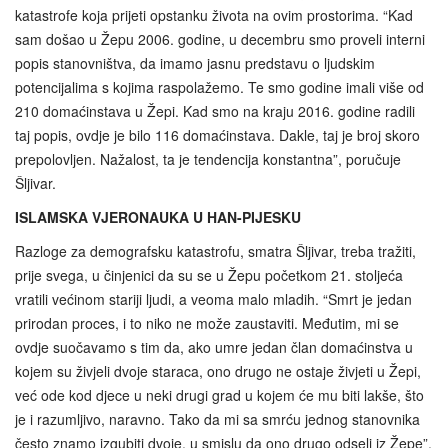
katastrofe koja prijeti opstanku života na ovim prostorima. “Kad
sam došao u Žepu 2006. godine, u decembru smo proveli interni
popis stanovništva, da imamo jasnu predstavu o ljudskim
potencijalima s kojima raspolažemo. Te smo godine imali više od
210 domaćinstava u Žepi. Kad smo na kraju 2016. godine radili
taj popis, ovdje je bilo 116 domaćinstava. Dakle, taj je broj skoro
prepolovljen. Nažalost, ta je tendencija konstantna”, poručuje
Šljivar.
ISLAMSKA VJERONAUKA U HAN-PIJESKU
Razloge za demografsku katastrofu, smatra Šljivar, treba tražiti,
prije svega, u činjenici da su se u Žepu početkom 21. stoljeća
vratili većinom stariji ljudi, a veoma malo mladih. “Smrt je jedan
prirodan proces, i to niko ne može zaustaviti. Međutim, mi se
ovdje suočavamo s tim da, ako umre jedan član domaćinstva u
kojem su živjeli dvoje staraca, ono drugo ne ostaje živjeti u Žepi,
već ode kod djece u neki drugi grad u kojem će mu biti lakše, što
je i razumljivo, naravno. Tako da mi sa smrću jednog stanovnika
često znamo izgubiti dvoje, u smislu da ono drugo odseli iz Žepe”,