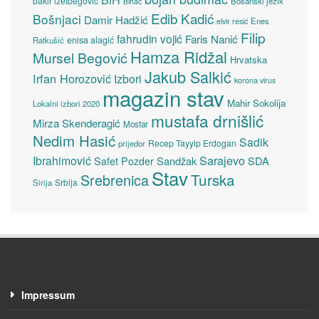
bakir izetbegović
Bosanski jezik
Bihać
Edib Kadić
Bošnjaci
Damir Hadžić
elvir resić
Enes
Filip
fahrudin vojić
Faris Nanić
enisa alagić
Ratkušić
Hamza Ridžal
Mursel Begović
Hrvatska
Jakub Salkić
Irfan Horozović
Izbori
korona virus
magazin stav
Mahir Sokolija
Lokalni izbori 2020
mustafa drnišlić
Mirza Skenderagić
Mostar
Nedim Hasić
Sadik
Recep Tayyip Erdogan
prijedor
Sarajevo
Ibrahimović
Sandžak
SDA
Safet Pozder
Stav
Turska
Srebrenica
Srbija
Sirija
Impressum