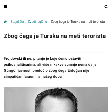
T
T
o
o
g
g
Stajališta
Zvuči logično
Zbog čega je Turska na meti terorista
g
g
l
l
Zbog čega je Turska na meti terorista
e
e
n
n
a
a
v
v
Frojdovski ili ne, pitanje je koje ćemo ostaviti
i
i
psihoanalitičarima, ali više nikakve sumnje nema da je
g
g
Güngör javnosti predočio zbog čega Erdoğan nije
a
a
simpatičan faraonima našeg doba
t
t
i
i
o
o
n
n