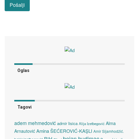
Oglas
Tagovi
adem mehmedović
Alma
admir lisica
Alija Izetbegović
Amina ŠEĆEROVIĆ-KAŞLI
Arnautović
Amir Sijamhodžić.
bojan budimac
BiH