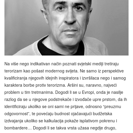
Na više nego indikativan način poznati svjetski mediji tretiraju
terorizam kao pošast modernog svijeta. Ne samo iz perspektive
kvalificiranja njegovih idejnih inspiratora i izvršilaca nego i samog
karaktera borbe protiv terorizma. Aršini su, naravno, najveći
problem u tim tretmanima. Dogodi li se u Evropi, onda je nasilje
razlog da se u njegove podstrekače i izvođače upre prstom, da ih
identificiraju ukoliko se oni sami ne prijave, odnosno “preuzmu
odgovornost”, te povećaju budnost ojačavajući budžetska
izdvajanja ukoliko se kalkulacija pokaže isplativom pokrenu i
bombardere… Dogodi li se takva vrsta užasa negdje drugo,