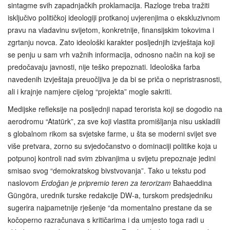
sintagme svih zapadnjačkih proklamacija. Razloge treba tražiti
isključivo političkoj ideologiji protkanoj uvjerenjima o ekskluzivnom
pravu na vladavinu svijetom, konkretnije, finansijskim tokovima i
zgrtanju novca. Zato ideološki karakter posljednjih izvještaja koji
se penju u sam vrh važnih informacija, odnosno način na koji se
predočavaju javnosti, nije teško prepoznati. Ideološka farba
navedenih izvještaja preuočljiva je da bi se priča o nepristrasnosti,
ali i krajnje namjere cijelog “projekta” mogle sakriti.
Medijske refleksije na posljednji napad terorista koji se dogodio na
aerodromu “Atatürk”, za sve koji vlastita promišljanja nisu uskladili
s globalnom rikom sa svjetske farme, u šta se moderni svijet sve
više pretvara, zorno su svjedočanstvo o dominaciji politike koja u
potpunoj kontroli nad svim zbivanjima u svijetu prepoznaje jedini
smisao svog “demokratskog bivstvovanja”. Tako u tekstu pod
naslovom
Erdoǧan je pripremio teren za terorizam
Bahaeddina
Güngöra, urednik turske redakcije DW-a, turskom predsjedniku
sugerira najpametnije rješenje “da momentalno prestane da se
kočoperno razračunava s kritičarima i da umjesto toga radi u