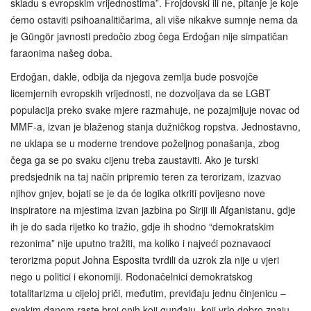
skladu s evropskim vrijednostima”. Frojdovski ili ne, pitanje je koje
ćemo ostaviti psihoanalitičarima, ali više nikakve sumnje nema da
je Güngör javnosti predočio zbog čega Erdoǧan nije simpatičan
faraonima našeg doba.
Erdoǧan, dakle, odbija da njegova zemlja bude posvojče
licemjernih evropskih vrijednosti, ne dozvoljava da se LGBT
populacija preko svake mjere razmahuje, ne pozajmljuje novac od
MMF-a, izvan je blaženog stanja dužničkog ropstva. Jednostavno,
ne uklapa se u moderne trendove poželjnog ponašanja, zbog
čega ga se po svaku cijenu treba zaustaviti. Ako je turski
predsjednik na taj način pripremio teren za terorizam, izazvao
njihov gnjev, bojati se je da će logika otkriti povijesno nove
inspiratore na mjestima izvan jazbina po Siriji ili Afganistanu, gdje
ih je do sada rijetko ko tražio, gdje ih shodno “demokratskim
rezonima” nije uputno tražiti, ma koliko i najveći poznavaoci
terorizma poput Johna Esposita tvrdili da uzrok zla nije u vjeri
nego u politici i ekonomiji. Rodonačelnici demokratskog
totalitarizma u cijeloj priči, međutim, previđaju jednu činjenicu –
svakim danom raste broj onih koji gunđaju, koji vrlo dobro znaju