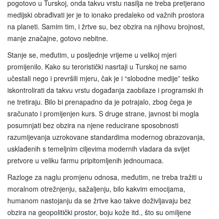
pogotovo u Turskoj, onda takvu vrstu nasilja ne treba pretjerano
medijski obrađivati jer je to ionako predaleko od važnih prostora
na planeti. Samim tim, i žrtve su, bez obzira na njihovu brojnost,
manje značajne, gotovo nebitne.
Stanje se, međutim, u posljednje vrijeme u velikoj mjeri
promijenilo. Kako su teroristički nasrtaji u Turskoj ne samo
učestali nego i prevršili mjeru, čak je i “slobodne medije” teško
iskontrolirati da takvu vrstu događanja zaobilaze i programski ih
ne tretiraju. Bilo bi prenapadno da je potrajalo, zbog čega je
sračunato i promijenjen kurs. S druge strane, javnost bi mogla
posumnjati bez obzira na njene reducirane sposobnosti
razumijevanja uzrokovane standardima modernog obrazovanja,
usklađenih s temeljnim ciljevima modernih vladara da svijet
pretvore u veliku farmu pripitomljenih jednoumaca.
Razloge za naglu promjenu odnosa, međutim, ne treba tražiti u
moralnom otrežnjenju, sažaljenju, bilo kakvim emocijama,
humanom nastojanju da se žrtve kao takve doživljavaju bez
obzira na geopolitički prostor, boju kože itd., što su omiljene