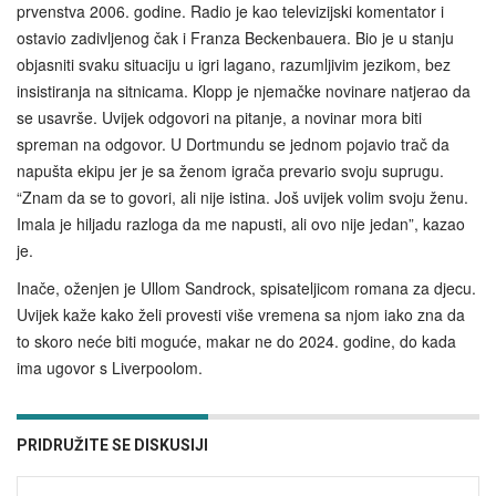
prvenstva 2006. godine. Radio je kao televizijski komentator i
ostavio zadivljenog čak i Franza Beckenbauera. Bio je u stanju
objasniti svaku situaciju u igri lagano, razumljivim jezikom, bez
insistiranja na sitnicama. Klopp je njemačke novinare natjerao da
se usavrše. Uvijek odgovori na pitanje, a novinar mora biti
spreman na odgovor. U Dortmundu se jednom pojavio trač da
napušta ekipu jer je sa ženom igrača prevario svoju suprugu.
“Znam da se to govori, ali nije istina. Još uvijek volim svoju ženu.
Imala je hiljadu razloga da me napusti, ali ovo nije jedan”, kazao
je.
Inače, oženjen je Ullom Sandrock, spisateljicom romana za djecu.
Uvijek kaže kako želi provesti više vremena sa njom iako zna da
to skoro neće biti moguće, makar ne do 2024. godine, do kada
ima ugovor s Liverpoolom.
PRIDRUŽITE SE DISKUSIJI