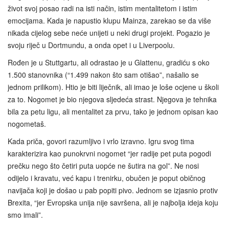
život svoj posao radi na isti način, istim mentalitetom i istim
emocijama. Kada je napustio klupu Mainza, zarekao se da više
nikada cijelog sebe neće unijeti u neki drugi projekt. Pogazio je
svoju riječ u Dortmundu, a onda opet i u Liverpoolu.
Rođen je u Stuttgartu, ali odrastao je u Glattenu, gradiću s oko
1.500 stanovnika (“1.499 nakon što sam otišao”, našalio se
jednom prilikom). Htio je biti liječnik, ali imao je loše ocjene u školi
za to. Nogomet je bio njegova sljedeća strast. Njegova je tehnika
bila za petu ligu, ali mentalitet za prvu, tako je jednom opisan kao
nogometaš.
Kada priča, govori razumljivo i vrlo izravno. Igru svog tima
karakterizira kao punokrvni nogomet “jer radije pet puta pogodi
prečku nego što četiri puta uopće ne šutira na gol”. Ne nosi
odijelo i kravatu, već kapu i trenirku, obučen je poput običnog
navijača koji je došao u pab popiti pivo. Jednom se izjasnio protiv
Brexita, “jer Evropska unija nije savršena, ali je najbolja ideja koju
smo imali”.