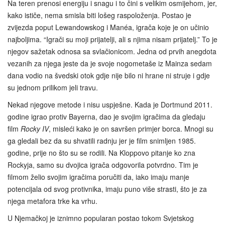
Na teren prenosi energiju i snagu i to čini s velikim osmijehom, jer,
kako ističe, nema smisla biti lošeg raspoloženja. Postao je
zvijezda poput Lewandowskog i Manéa, igrača koje je on učinio
najboljima. “Igrači su moji prijatelji, ali s njima nisam prijatelj.” To je
njegov sažetak odnosa sa svlačionicom. Jedna od prvih anegdota
vezanih za njega jeste da je svoje nogometaše iz Mainza sedam
dana vodio na švedski otok gdje nije bilo ni hrane ni struje i gdje
su jednom prilikom jeli travu.
Nekad njegove metode i nisu uspješne. Kada je Dortmund 2011.
godine igrao protiv Bayerna, dao je svojim igračima da gledaju
film
Rocky IV
, misleći kako je on savršen primjer borca. Mnogi su
ga gledali bez da su shvatili radnju jer je film snimljen 1985.
godine, prije no što su se rodili. Na Kloppovo pitanje ko zna
Rockyja, samo su dvojica igrača odgovorila potvrdno. Tim je
filmom želio svojim igračima poručiti da, iako imaju manje
potencijala od svog protivnika, imaju puno više strasti, što je za
njega metafora trke ka vrhu.
U Njemačkoj je iznimno popularan postao tokom Svjetskog