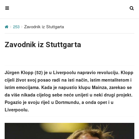
T
T
o
o
g
g
253
Zavodnik iz Stuttgarta
g
g
l
l
Zavodnik iz Stuttgarta
e
e
n
n
a
a
v
v
Jürgen Klopp (52) je u Liverpoolu napravio revoluciju. Klopp
i
i
cijeli život svoj posao radi na isti način, istim mentalitetom i
g
g
istim emocijama. Kada je napustio klupu Mainza, zarekao se
a
a
da više nikada cijelog sebe neće unijeti u neki drugi projekt.
t
t
Pogazio je svoju riječ u Dortmundu, a onda opet i u
i
i
Liverpoolu.
o
o
n
n