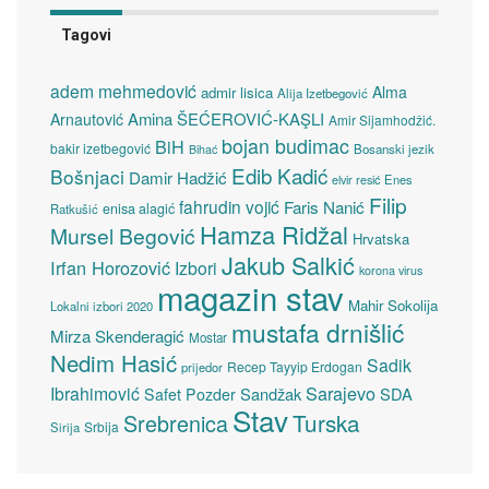
Tagovi
adem mehmedović
Alma
admir lisica
Alija Izetbegović
Amina ŠEĆEROVIĆ-KAŞLI
Arnautović
Amir Sijamhodžić.
bojan budimac
BiH
bakir izetbegović
Bosanski jezik
Bihać
Edib Kadić
Bošnjaci
Damir Hadžić
elvir resić
Enes
Filip
fahrudin vojić
Faris Nanić
enisa alagić
Ratkušić
Hamza Ridžal
Mursel Begović
Hrvatska
Jakub Salkić
Irfan Horozović
Izbori
korona virus
magazin stav
Mahir Sokolija
Lokalni izbori 2020
mustafa drnišlić
Mirza Skenderagić
Mostar
Nedim Hasić
Sadik
Recep Tayyip Erdogan
prijedor
Sarajevo
Ibrahimović
Sandžak
SDA
Safet Pozder
Stav
Turska
Srebrenica
Srbija
Sirija