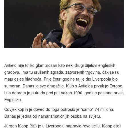
Anfield nije toliko glamurozan kao neki drugi dijelovi engleskih
gradova. Ima tu srušenih zgrada, zatvorenih trgovina, čak se i u
maju osjeti hladnoća. Prije četiri godine taj je dio Liverpoola bio
sumoran. Danas je sve drugačije. Klub s Anfielda prvak je Evrope
i na dobrom je putu da prvi put nakon 1990. godine postane prvak
Engleske.
Čovjek koji ih je doveo do toga potrošio je “samo” 74 miliona.
Danas je jedna od najharizmatičnijih osoba na svijetu.
Jürgen Klopp (52) je u Liverpoolu napravio revoluciju. Klopp cijeli