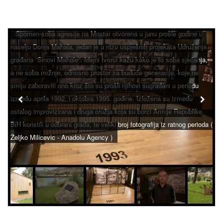
Spomen-soba agresije na Mostar otvorena u junu prošle godine u
naselju Donja Mahala, jedan je u nizu uspješnih projekata Udruženja
građana “Sinovi Mahale“. Idejni tvorci kažu kako je to soba sjećanja,
a ne soba mržnje, odnosno prostor za buduće generacije, koje ne
smiju zaboraviti ono kroz što su prošli njihovi sugrađani u periodu
između aprila 1992. i oktobra 1995. godine. Izložena su između
ostalog improvizirana i druga oružja koja su borci Armije Republike
BiH koristili u odbrani grada, te veliki broj fotografija iz ratnog perioda (
Željko Milicevic - Anadolu Agency )