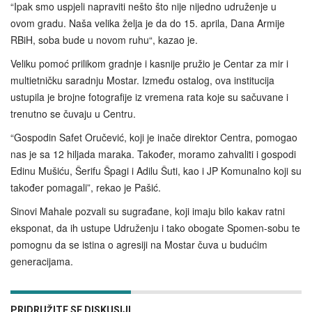
“Ipak smo uspjeli napraviti nešto što nije nijedno udruženje u
ovom gradu. Naša velika želja je da do 15. aprila, Dana Armije
RBiH, soba bude u novom ruhu“, kazao je.
Veliku pomoć prilikom gradnje i kasnije pružio je Centar za mir i
multietničku saradnju Mostar. Između ostalog, ova institucija
ustupila je brojne fotografije iz vremena rata koje su sačuvane i
trenutno se čuvaju u Centru.
“Gospodin Safet Oručević, koji je inače direktor Centra, pomogao
nas je sa 12 hiljada maraka. Također, moramo zahvaliti i gospodi
Edinu Mušiću, Šerifu Špagi i Adilu Šuti, kao i JP Komunalno koji su
također pomagali”, rekao je Pašić.
Sinovi Mahale pozvali su sugrađane, koji imaju bilo kakav ratni
eksponat, da ih ustupe Udruženju i tako obogate Spomen-sobu te
pomognu da se istina o agresiji na Mostar čuva u budućim
generacijama.
PRIDRUŽITE SE DISKUSIJI