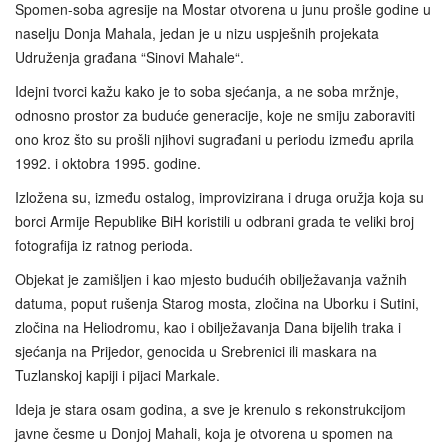
Spomen-soba agresije na Mostar otvorena u junu prošle godine u
naselju Donja Mahala, jedan je u nizu uspješnih projekata
Udruženja građana “Sinovi Mahale“.
Idejni tvorci kažu kako je to soba sjećanja, a ne soba mržnje,
odnosno prostor za buduće generacije, koje ne smiju zaboraviti
ono kroz što su prošli njihovi sugrađani u periodu između aprila
1992. i oktobra 1995. godine.
Izložena su, između ostalog, improvizirana i druga oružja koja su
borci Armije Republike BiH koristili u odbrani grada te veliki broj
fotografija iz ratnog perioda.
Objekat je zamišljen i kao mjesto budućih obilježavanja važnih
datuma, poput rušenja Starog mosta, zločina na Uborku i Sutini,
zločina na Heliodromu, kao i obilježavanja Dana bijelih traka i
sjećanja na Prijedor, genocida u Srebrenici ili maskara na
Tuzlanskoj kapiji i pijaci Markale.
Ideja je stara osam godina, a sve je krenulo s rekonstrukcijom
javne česme u Donjoj Mahali, koja je otvorena u spomen na