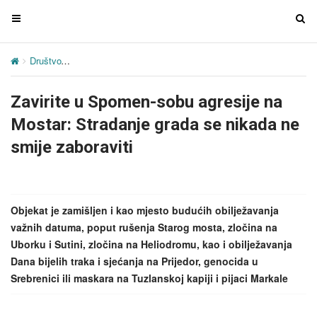
T
T
o
o
g
g
Društvo
Zavirite u Spomen-sobu agresije na Mostar: Stradanje grada
g
g
l
l
Zavirite u Spomen-sobu agresije na
e
e
n
n
Mostar: Stradanje grada se nikada ne
a
a
smije zaboraviti
v
v
i
i
g
g
a
a
Objekat je zamišljen i kao mjesto budućih obilježavanja
t
t
važnih datuma, poput rušenja Starog mosta, zločina na
i
i
Uborku i Sutini, zločina na Heliodromu, kao i obilježavanja
o
o
Dana bijelih traka i sjećanja na Prijedor, genocida u
n
n
Srebrenici ili maskara na Tuzlanskoj kapiji i pijaci Markale