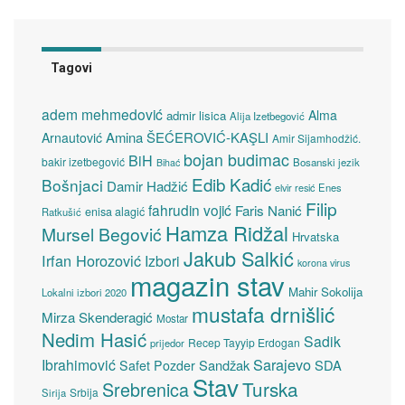
Tagovi
adem mehmedović
Alma
admir lisica
Alija Izetbegović
Amina ŠEĆEROVIĆ-KAŞLI
Arnautović
Amir Sijamhodžić.
bojan budimac
BiH
bakir izetbegović
Bosanski jezik
Bihać
Edib Kadić
Bošnjaci
Damir Hadžić
elvir resić
Enes
Filip
fahrudin vojić
Faris Nanić
enisa alagić
Ratkušić
Hamza Ridžal
Mursel Begović
Hrvatska
Jakub Salkić
Irfan Horozović
Izbori
korona virus
magazin stav
Mahir Sokolija
Lokalni izbori 2020
mustafa drnišlić
Mirza Skenderagić
Mostar
Nedim Hasić
Sadik
Recep Tayyip Erdogan
prijedor
Sarajevo
Ibrahimović
Sandžak
SDA
Safet Pozder
Stav
Turska
Srebrenica
Srbija
Sirija