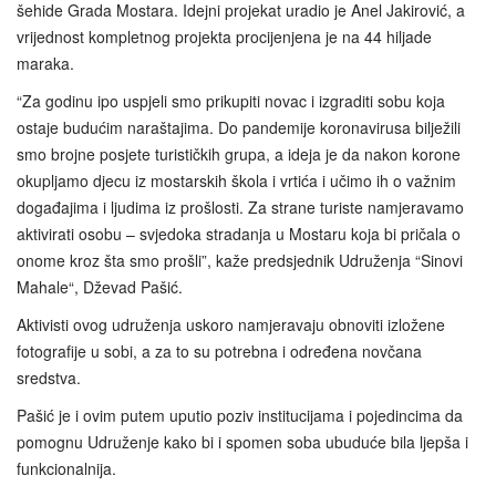
šehide Grada Mostara. Idejni projekat uradio je Anel Jakirović, a
vrijednost kompletnog projekta procijenjena je na 44 hiljade
maraka.
“Za godinu ipo uspjeli smo prikupiti novac i izgraditi sobu koja
ostaje budućim naraštajima. Do pandemije koronavirusa bilježili
smo brojne posjete turističkih grupa, a ideja je da nakon korone
okupljamo djecu iz mostarskih škola i vrtića i učimo ih o važnim
događajima i ljudima iz prošlosti. Za strane turiste namjeravamo
aktivirati osobu – svjedoka stradanja u Mostaru koja bi pričala o
onome kroz šta smo prošli”, kaže predsjednik Udruženja “Sinovi
Mahale“, Dževad Pašić.
Aktivisti ovog udruženja uskoro namjeravaju obnoviti izložene
fotografije u sobi, a za to su potrebna i određena novčana
sredstva.
Pašić je i ovim putem uputio poziv institucijama i pojedincima da
pomognu Udruženje kako bi i spomen soba ubuduće bila ljepša i
funkcionalnija.