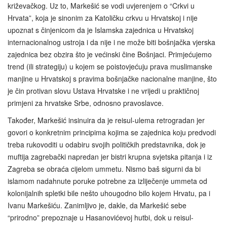
križevačkog. Uz to, Markešić se vodi uvjerenjem o “Crkvi u
Hrvata”, koja je sinonim za Katoličku crkvu u Hrvatskoj i nije
upoznat s činjenicom da je Islamska zajednica u Hrvatskoj
internacionalnog ustroja i da nije i ne može biti bošnjačka vjerska
zajednica bez obzira što je većinski čine Bošnjaci. Primjećujemo
trend (ili strategiju) u kojem se poistovjećuju prava muslimanske
manjine u Hrvatskoj s pravima bošnjačke nacionalne manjine, što
je čin protivan slovu Ustava Hrvatske i ne vrijedi u praktičnoj
primjeni za hrvatske Srbe, odnosno pravoslavce.
Također, Markešić insinuira da je reisul-ulema retrogradan jer
govori o konkretnim principima kojima se zajednica koju predvodi
treba rukovoditi u odabiru svojih političkih predstavnika, dok je
muftija zagrebački napredan jer bistri krupna svjetska pitanja i iz
Zagreba se obraća cijelom ummetu. Nismo baš sigurni da bi
islamom nadahnute poruke potrebne za izliječenje ummeta od
kolonijalnih spletki bile nešto uhougodno bilo kojem Hrvatu, pa i
Ivanu Markešiću. Zanimljivo je, dakle, da Markešić sebe
“prirodno” prepoznaje u Hasanovićevoj hutbi, dok u reisul-