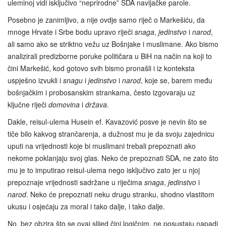
uleminoj vidi isključivo “neprirodne” SDA navijačke parole.
Posebno je zanimljivo, a nije ovdje samo riječ o Markešiću, da
mnoge Hrvate i Srbe bodu upravo riječi
snaga
,
jedinstvo
i
narod
,
ali samo ako se striktno vežu uz Bošnjake i muslimane. Ako bismo
analizirali predizborne poruke političara u BiH na način na koji to
čini Markešić, kod gotovo svih bismo pronašli i iz konteksta
uspješno izvukli i
snagu
i
jedinstvo
i
narod
, koje se, barem među
bošnjačkim i probosanskim strankama, često izgovaraju uz
ključne riječi
domovina
i
država
.
Dakle, reisul-ulema Husein ef. Kavazović posve je nevin što se
tiče bilo kakvog strančarenja, a dužnost mu je da svoju zajednicu
uputi na vrijednosti koje bi muslimani trebali prepoznati ako
nekome poklanjaju svoj glas. Neko će prepoznati SDA, ne zato što
mu je to imputirao reisul-ulema nego isključivo zato jer u njoj
prepoznaje vrijednosti sadržane u riječima
snaga
,
jedinstvo
i
narod
. Neko će prepoznati neku drugu stranku, shodno vlastitom
ukusu i osjećaju za moral i tako dalje, i tako dalje.
No, bez obzira što se ovaj slijed čini logičnim, ne posustaju napadi