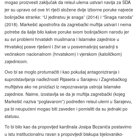
mogao proizvesti zaključak da reisul-ulema ustvari navija za SDA
jer su upravo od ove tri riječi složene dvije izborne poruke najveće
bošnjačke stranke: “U jedinstvu je snaga” (2014) i “Snaga naroda”
(2018). Markešić apostrofira da zagrebački muftija ustvari i nema
potrebe da šalje bilo kakve poruke svom bošnjačkom narodu jer
su svi problemi hrvatskih muslimana i Islamske zajednice u
Hrvatskoj posve riješeni i živi se u posvemašnjoj saradnji s
većinskom nacionalnom (hrvatskom) i vjerskom (katoličkom)
zajednicom.
Ovo bi se moglo protumačiti i kao pokušaj antagoniziranja i
suprotstavljanja nadležnosti Rijaseta u Sarajevu i Zagrebačkog
muftijstva ako ne proizlazi iz nepoznavanja ustroja Islamske
zajednice. Naime, izostavlja se da je muftija zagrebački (kojeg
Markešić naziva “poglavarom”) podređen reisul-ulemi u Sarajevu,
pa bi neupućeni mogao biti zaveden i pomisliti da su jednaki po
statusu.
To bi bilo kao da propovijed kardinala Josipa Bozanića postavimo
u istu institucionalnu ravan s propovijedi biskupa bjelovarsko-