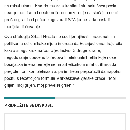
na reisul-ulemu. Kao da mu se u kontinuitetu pokušava poslati
neargumentirano i neutemeljeno upozorenje da slučajno ne bi
prešao granicu i počeo zagovarati SDA jer će tada nastati
medijsko linčovanje.
Ova strategija Srba i Hrvata ne čudi jer njihovim nacionalnim
politikama očito nikako nije u interesu da Bošnjaci emaniraju bilo
kakvu snagu kroz narodno jedinstvo. S druge strane,
negodovanje upućeno iz redova intelektualnih elita koje nose
bošnjačka imena temelje se na arhetipskom strahu, ili možda
pregolemom kompleksaštvu, pa im treba preporučiti da napokon
počnu s repeticijom formule Markešićeve vjerske braće: “Moj
grijeh, moj grijeh, moj preveliki grijeh!”
PRIDRUŽITE SE DISKUSIJI