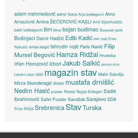
adem mehmedović
Alma
admir lisica
Alija Izetbegović
Amina ŠEĆEROVIĆ-KAŞLI
Arnautović
Amir Sijamhodžić.
bojan budimac
BiH
bakir izetbegović
Bosanski jezik
Bihać
Edib Kadić
Bošnjaci
Damir Hadžić
elvir resić
Enes
Filip
fahrudin vojić
Faris Nanić
enisa alagić
Ratkušić
Hamza Ridžal
Mursel Begović
Hrvatska
Jakub Salkić
Irfan Horozović
Izbori
korona virus
magazin stav
Mahir Sokolija
Lokalni izbori 2020
mustafa drnišlić
Mirza Skenderagić
Mostar
Nedim Hasić
Sadik
Recep Tayyip Erdogan
prijedor
Sarajevo
Ibrahimović
Sandžak
SDA
Safet Pozder
Stav
Turska
Srebrenica
Srbija
Sirija