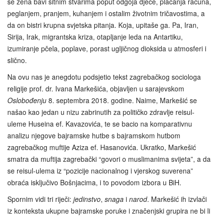
se žena bavi sitnim stvarima poput odgoja djece, plaćanja računa,
peglanjem, pranjem, kuhanjem i ostalim životnim tričavostima, a
da on bistri krupna svjetska pitanja. Koja, upitaše ga. Pa, Iran,
Sirija, Irak, migrantska kriza, otapljanje leda na Antartiku,
izumiranje pčela, poplave, porast ugljičnog dioksida u atmosferi i
slično.
Na ovu nas je anegdotu podsjetio tekst zagrebačkog sociologa
religije prof. dr. Ivana Markešića, objavljen u sarajevskom
Oslobođenju
8. septembra 2018. godine. Naime, Markešić se
našao kao jedan u nizu zabrinutih za političko zdravlje reisul-
uleme Huseina ef. Kavazovića, te se bacio na komparativnu
analizu njegove bajramske hutbe s bajramskom hutbom
zagrebačkog muftije Aziza ef. Hasanovića. Ukratko, Markešić
smatra da muftija zagrebački “govori o muslimanima svijeta”, a da
se reisul-ulema iz “pozicije nacionalnog i vjerskog suverena”
obraća isključivo Bošnjacima, i to povodom izbora u BiH.
Spornim vidi tri riječi:
jedinstvo
,
snaga
i
narod
. Markešić ih izvlači
iz konteksta ukupne bajramske poruke i značenjski grupira ne bi li