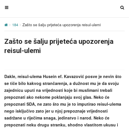
T
T
o
o
g
g
184
Zašto se šalju prijeteća upozorenja reisul-ulemi
g
g
l
l
Zašto se šalju prijeteća upozorenja
e
e
n
n
reisul-ulemi
a
a
v
v
i
i
g
g
Dakle, reisul-ulema Husein ef. Kavazović posve je nevin što
a
a
se tiče bilo kakvog strančarenja, a dužnost mu je da svoju
t
t
zajednicu uputi na vrijednosti koje bi muslimani trebali
i
i
prepoznati ako nekome poklanjaju svoj glas. Neko će
o
o
prepoznati SDA, ne zato što mu je to imputirao reisul-ulema
n
n
nego isključivo zato jer u njoj prepoznaje vrijednosti
sadržane u riječima snaga, jedinstvo i narod. Neko će
prepoznati neku drugu stranku, shodno vlastitom ukusu i