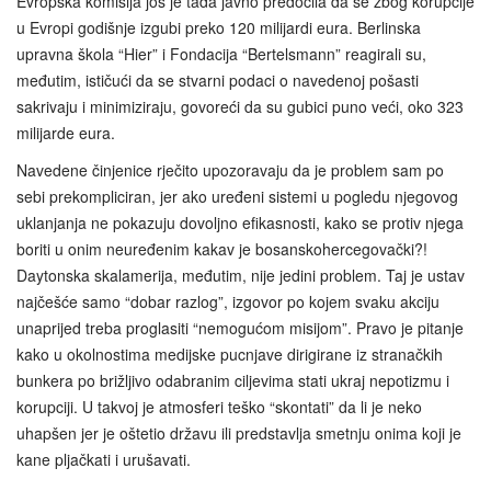
Evropska komisija još je tada javno predočila da se zbog korupcije
u Evropi godišnje izgubi preko 120 milijardi eura. Berlinska
upravna škola “Hier” i Fondacija “Bertelsmann” reagirali su,
međutim, ističući da se stvarni podaci o navedenoj pošasti
sakrivaju i minimiziraju, govoreći da su gubici puno veći, oko 323
milijarde eura.
Navedene činjenice rječito upozoravaju da je problem sam po
sebi prekompliciran, jer ako uređeni sistemi u pogledu njegovog
uklanjanja ne pokazuju dovoljno efikasnosti, kako se protiv njega
boriti u onim neuređenim kakav je bosanskohercegovački?!
Daytonska skalamerija, međutim, nije jedini problem. Taj je ustav
najčešće samo “dobar razlog”, izgovor po kojem svaku akciju
unaprijed treba proglasiti “nemogućom misijom”. Pravo je pitanje
kako u okolnostima medijske pucnjave dirigirane iz stranačkih
bunkera po brižljivo odabranim ciljevima stati ukraj nepotizmu i
korupciji. U takvoj je atmosferi teško “skontati” da li je neko
uhapšen jer je oštetio državu ili predstavlja smetnju onima koji je
kane pljačkati i urušavati.