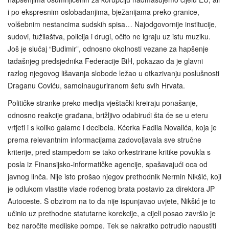
i po ekspresnim oslobađanjima, bježanijama preko granice,
volšebnim nestancima sudskih spisa… Najodgovornije institucije,
sudovi, tužilaštva, policija i drugi, očito ne igraju uz istu muziku.
Još je slučaj “Budimir”, odnosno okolnosti vezane za hapšenje
tadašnjeg predsjednika Federacije BiH, pokazao da je glavni
razlog njegovog lišavanja slobode ležao u otkazivanju poslušnosti
Draganu Čoviću, samoinauguriranom šefu svih Hrvata.
Političke stranke preko medija vještački kreiraju ponašanje,
odnosno reakcije građana, brižljivo odabirući šta će se u eteru
vrtjeti i s koliko galame i decibela. Kćerka Fadila Novalića, koja je
prema relevantnim informacijama zadovoljavala sve stručne
kriterije, pred stampedom se tako orkestrirane kritike povukla s
posla iz Finansijsko-informatičke agencije, spašavajući oca od
javnog linča. Nije isto prošao njegov prethodnik Nermin Nikšić, koji
je odlukom vlastite vlade rođenog brata postavio za direktora JP
Autoceste. S obzirom na to da nije ispunjavao uvjete, Nikšić je to
učinio uz prethodne statutarne korekcije, a cijeli posao završio je
bez naročite medijske pompe. Tek se nakratko potrudio napustiti