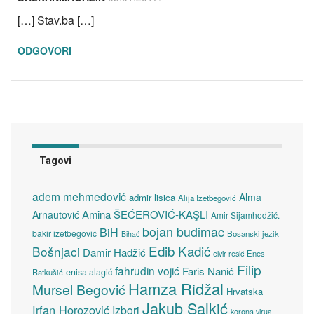
[…] Stav.ba […]
ODGOVORI
Tagovi
adem mehmedović
Alma
admir lisica
Alija Izetbegović
Amina ŠEĆEROVIĆ-KAŞLI
Arnautović
Amir Sijamhodžić.
bojan budimac
BiH
bakir izetbegović
Bosanski jezik
Bihać
Edib Kadić
Bošnjaci
Damir Hadžić
elvir resić
Enes
Filip
fahrudin vojić
Faris Nanić
enisa alagić
Ratkušić
Hamza Ridžal
Mursel Begović
Hrvatska
Jakub Salkić
Irfan Horozović
Izbori
korona virus