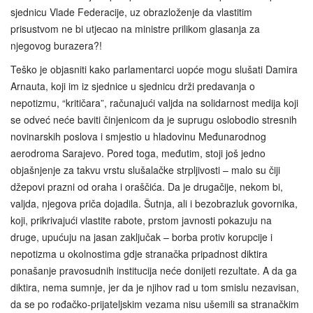
sjednicu Vlade Federacije, uz obrazloženje da vlastitim
prisustvom ne bi utjecao na ministre prilikom glasanja za
njegovog burazera?!
Teško je objasniti kako parlamentarci uopće mogu slušati Damira
Arnauta, koji im iz sjednice u sjednicu drži predavanja o
nepotizmu, “kritičara”, računajući valjda na solidarnost medija koji
se odveć neće baviti činjenicom da je suprugu oslobodio stresnih
novinarskih poslova i smjestio u hladovinu Međunarodnog
aerodroma Sarajevo. Pored toga, međutim, stoji još jedno
objašnjenje za takvu vrstu slušalačke strpljivosti – malo su čiji
džepovi prazni od oraha i oraščića. Da je drugačije, nekom bi,
valjda, njegova priča dojadila. Šutnja, ali i bezobrazluk govornika,
koji, prikrivajući vlastite rabote, prstom javnosti pokazuju na
druge, upućuju na jasan zaključak – borba protiv korupcije i
nepotizma u okolnostima gdje stranačka pripadnost diktira
ponašanje pravosudnih institucija neće donijeti rezultate. A da ga
diktira, nema sumnje, jer da je njihov rad u tom smislu nezavisan,
da se po rođačko-prijateljskim vezama nisu ušemili sa stranačkim