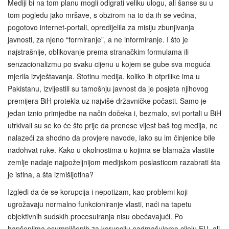
Mediji bi na tom planu mogli odigrati veliku ulogu, ali šanse su u
tom pogledu jako mršave, s obzirom na to da ih se većina,
pogotovo internet-portali, opredijelila za misiju zbunjivanja
javnosti, za njeno “formiranje”, a ne informiranje. I što je
najstrašnije, oblikovanje prema stranačkim formulama ili
senzacionalizmu po svaku cijenu u kojem se gube sva moguća
mjerila izvještavanja. Stotinu medija, koliko ih otprilike ima u
Pakistanu, izvijestili su tamošnju javnost da je posjeta njihovog
premijera BiH protekla uz najviše državničke počasti. Samo je
jedan iznio primjedbe na način dočeka i, bezmalo, svi portali u BiH
utrkivali su se ko će što prije da prenese vijest baš tog medija, ne
nalazeći za shodno da provjere navode, iako su im činjenice bile
nadohvat ruke. Kako u okolnostima u kojima se blamaža vlastite
zemlje nadaje najpoželjnijom medijskom poslasticom razabrati šta
je istina, a šta izmišljotina?
Izgledi da će se korupcija i nepotizam, kao problemi koji
ugrožavaju normalno funkcioniranje vlasti, naći na tapetu
objektivnih sudskih procesuiranja nisu obećavajući. Po
hapšenjima osumnjičenih za korupciju nadmašujemo cijelu EU, ali