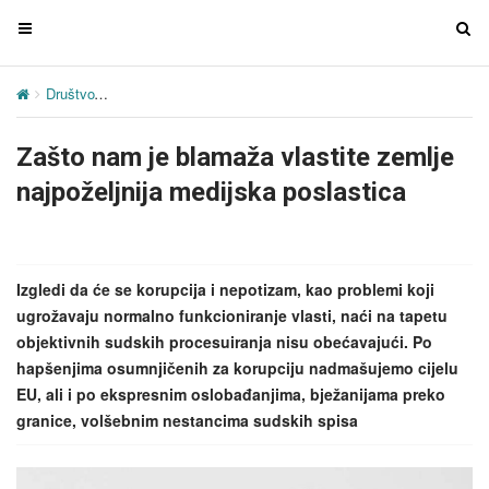
T
T
o
o
g
g
Društvo
Zašto nam je blamaža vlastite zemlje najpoželjnija medijsk
g
g
l
l
Zašto nam je blamaža vlastite zemlje
e
e
n
n
najpoželjnija medijska poslastica
a
a
v
v
i
i
g
g
Izgledi da će se korupcija i nepotizam, kao problemi koji
a
a
ugrožavaju normalno funkcioniranje vlasti, naći na tapetu
t
t
objektivnih sudskih procesuiranja nisu obećavajući. Po
i
i
hapšenjima osumnjičenih za korupciju nadmašujemo cijelu
o
o
EU, ali i po ekspresnim oslobađanjima, bježanijama preko
n
n
granice, volšebnim nestancima sudskih spisa