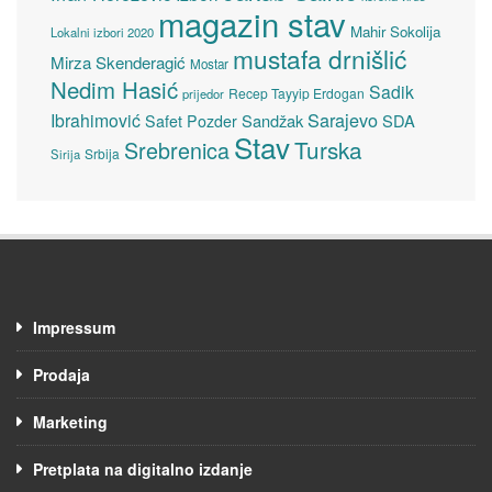
magazin stav
Mahir Sokolija
Lokalni izbori 2020
mustafa drnišlić
Mirza Skenderagić
Mostar
Nedim Hasić
Sadik
Recep Tayyip Erdogan
prijedor
Sarajevo
Ibrahimović
Sandžak
SDA
Safet Pozder
Stav
Turska
Srebrenica
Srbija
Sirija
Impressum
Prodaja
Marketing
Pretplata na digitalno izdanje