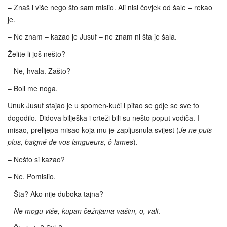
– Znaš i više nego što sam mislio. Ali nisi čovjek od šale – rekao
je.
– Ne znam – kazao je Jusuf – ne znam ni šta je šala.
Želite li još nešto?
– Ne, hvala. Zašto?
– Boli me noga.
Unuk Jusuf stajao je u spomen-kući i pitao se gdje se sve to
dogodilo. Didova bilješka i crteži bili su nešto poput vodiča. I
misao, prelijepa misao koja mu je zapljusnula svijest (
Je ne puis
plus, baigné de vos langueurs, ô lames
).
– Nešto si kazao?
– Ne. Pomislio.
– Šta? Ako nije duboka tajna?
–
Ne mogu više, kupan čežnjama vašim, o
,
vali
.