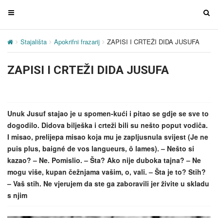
T
T
o
o
g
g
Stajališta
Apokrifni frazarij
ZAPISI I CRTEŽI DIDA JUSUFA
g
g
l
l
ZAPISI I CRTEŽI DIDA JUSUFA
e
e
n
n
a
a
v
v
Unuk Jusuf stajao je u spomen-kući i pitao se gdje se sve to
i
i
dogodilo. Didova bilješka i crteži bili su nešto poput vodiča.
g
g
I misao, prelijepa misao koja mu je zapljusnula svijest (Je ne
a
a
puis plus, baigné de vos langueurs, ô lames). – Nešto si
t
t
kazao? – Ne. Pomislio. – Šta? Ako nije duboka tajna? – Ne
i
i
mogu više, kupan čežnjama vašim, o, vali. – Šta je to? Stih?
o
o
– Vaš stih. Ne vjerujem da ste ga zaboravili jer živite u skladu
n
n
s njim