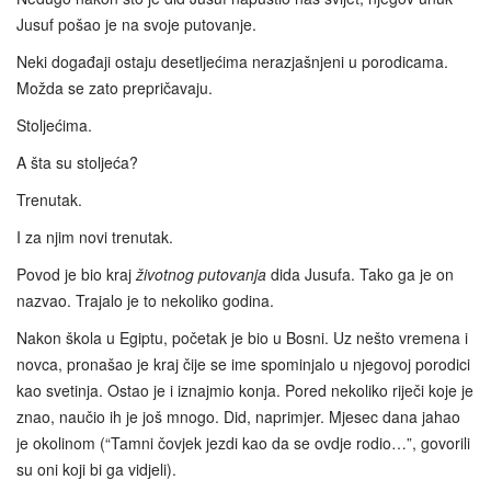
Jusuf pošao je na svoje putovanje.
Neki događaji ostaju desetljećima nerazjašnjeni u porodicama.
Možda se zato prepričavaju.
Stoljećima.
A šta su stoljeća?
Trenutak.
I za njim novi trenutak.
Povod je bio kraj
životnog putovanja
dida Jusufa. Tako ga je on
nazvao. Trajalo je to nekoliko godina.
Nakon škola u Egiptu, početak je bio u Bosni. Uz nešto vremena i
novca, pronašao je kraj čije se ime spominjalo u njegovoj porodici
kao svetinja. Ostao je i iznajmio konja. Pored nekoliko riječi koje je
znao, naučio ih je još mnogo. Did, naprimjer. Mjesec dana jahao
je okolinom (“Tamni čovjek jezdi kao da se ovdje rodio…”, govorili
su oni koji bi ga vidjeli).