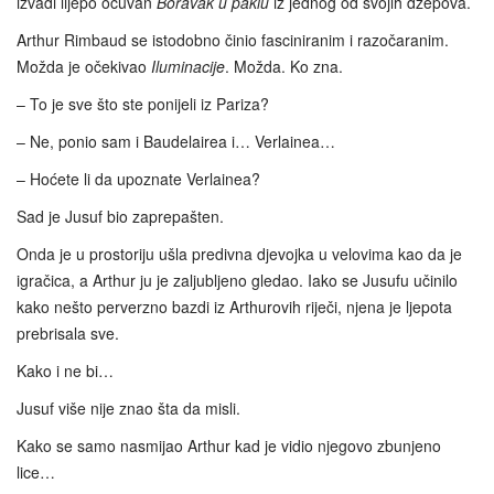
izvadi lijepo očuvan
Boravak u paklu
iz jednog od svojih džepova.
Arthur Rimbaud se istodobno činio fasciniranim i razočaranim.
Možda je očekivao
Iluminacije
. Možda. Ko zna.
– To je sve što ste ponijeli iz Pariza?
– Ne, ponio sam i Baudelairea i… Verlainea…
– Hoćete li da upoznate Verlainea?
Sad je Jusuf bio zaprepašten.
Onda je u prostoriju ušla predivna djevojka u velovima kao da je
igračica, a Arthur ju je zaljubljeno gledao. Iako se Jusufu učinilo
kako nešto perverzno bazdi iz Arthurovih riječi, njena je ljepota
prebrisala sve.
Kako i ne bi…
Jusuf više nije znao šta da misli.
Kako se samo nasmijao Arthur kad je vidio njegovo zbunjeno
lice…