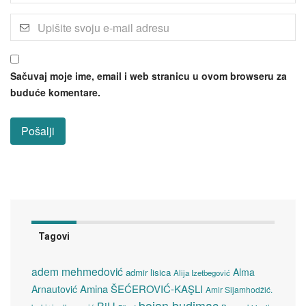
Sačuvaj moje ime, email i web stranicu u ovom browseru za
buduće komentare.
Tagovi
adem mehmedović
Alma
admir lisica
Alija Izetbegović
Amina ŠEĆEROVIĆ-KAŞLI
Arnautović
Amir Sijamhodžić.
bojan budimac