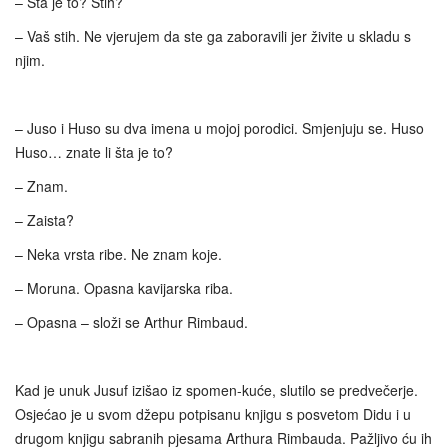
– Šta je to? Stih?
– Vaš stih. Ne vjerujem da ste ga zaboravili jer živite u skladu s
njim.
– Juso i Huso su dva imena u mojoj porodici. Smjenjuju se. Huso
Huso… znate li šta je to?
– Znam.
– Zaista?
– Neka vrsta ribe. Ne znam koje.
– Moruna. Opasna kavijarska riba.
– Opasna – složi se Arthur Rimbaud.
Kad je unuk Jusuf izišao iz spomen-kuće, slutilo se predvečerje.
Osjećao je u svom džepu potpisanu knjigu s posvetom Didu i u
drugom knjigu sabranih pjesama Arthura Rimbauda. Pažljivo ću ih