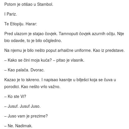
Potom je otišao u Stambol.
I Pariz.
Te Etiopiju. Harar:
Pred ulazom je stajao čovjek. Tamnoputi čovjek azurnih očiju. Nije
bio odavde, to je bilo očigledno.
Na njemu je bilo nešto poput arhaične uniforme. Kao iz predstave.
– Kako se čini moja kuća? – pitao je vlasnik.
– Kao palača. Dvorac.
Kazao je to iskreno. I napisao kasnije u bilješci koja se čuva u
porodici. Kao nešto vrlo važno.
– Ko ste Vi?
– Jusuf. Jusuf Juso.
– Juso vam je prezime?
– Ne. Nadimak.