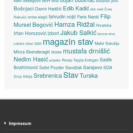
BiH
bakir izetbegović
Bosanski jezik
Bihać
Edib Kadić
Bošnjaci
Damir Hadžić
elvir resić
Enes
Filip
fahrudin vojić
Faris Nanić
enisa alagić
Ratkušić
Hamza Ridžal
Mursel Begović
Hrvatska
Jakub Salkić
Irfan Horozović
Izbori
korona virus
magazin stav
Mahir Sokolija
Lokalni izbori 2020
mustafa drnišlić
Mirza Skenderagić
Mostar
Nedim Hasić
Sadik
Recep Tayyip Erdogan
prijedor
Sarajevo
Ibrahimović
Sandžak
SDA
Safet Pozder
Stav
Turska
Srebrenica
Srbija
Sirija
Impressum