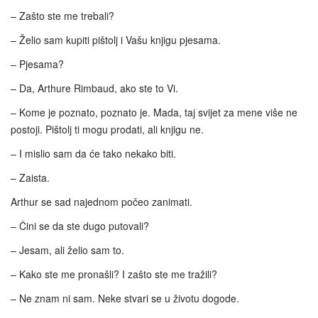
– Zašto ste me trebali?
– Želio sam kupiti pištolj i Vašu knjigu pjesama.
– Pjesama?
– Da, Arthure Rimbaud, ako ste to Vi.
– Kome je poznato, poznato je. Mada, taj svijet za mene više ne
postoji. Pištolj ti mogu prodati, ali knjigu ne.
– I mislio sam da će tako nekako biti.
– Zaista.
Arthur se sad najednom počeo zanimati.
– Čini se da ste dugo putovali?
– Jesam, ali želio sam to.
– Kako ste me pronašli? I zašto ste me tražili?
– Ne znam ni sam. Neke stvari se u životu dogode.