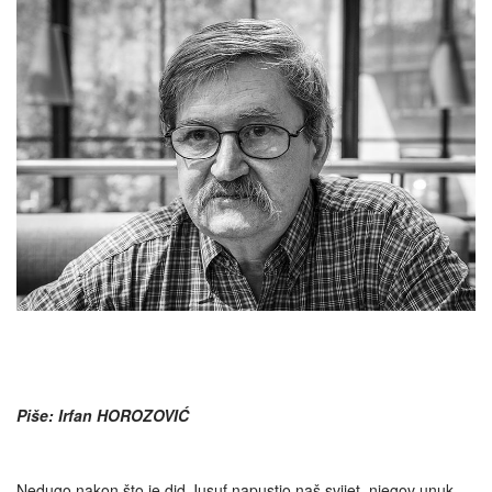
Piše: Irfan HOROZOVIĆ
Nedugo nakon što je did Jusuf napustio naš svijet, njegov unuk