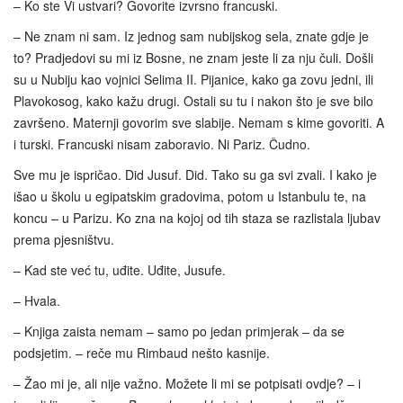
– Ko ste Vi ustvari? Govorite izvrsno francuski.
– Ne znam ni sam. Iz jednog sam nubijskog sela, znate gdje je
to? Pradjedovi su mi iz Bosne, ne znam jeste li za nju čuli. Došli
su u Nubiju kao vojnici Selima II. Pijanice, kako ga zovu jedni, ili
Plavokosog, kako kažu drugi. Ostali su tu i nakon što je sve bilo
završeno. Maternji govorim sve slabije. Nemam s kime govoriti. A
i turski. Francuski nisam zaboravio. Ni Pariz. Čudno.
Sve mu je ispričao. Did Jusuf. Did. Tako su ga svi zvali. I kako je
išao u školu u egipatskim gradovima, potom u Istanbulu te, na
koncu – u Parizu. Ko zna na kojoj od tih staza se razlistala ljubav
prema pjesništvu.
– Kad ste već tu, uđite. Uđite, Jusufe.
– Hvala.
– Knjiga zaista nemam – samo po jedan primjerak – da se
podsjetim. – reče mu Rimbaud nešto kasnije.
– Žao mi je, ali nije važno. Možete li mi se potpisati ovdje? – i